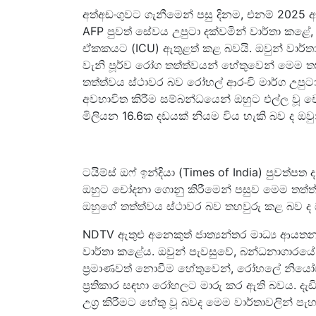
අත්අඩංගුවට ගැනීමෙන් පසු දිනම, එනම් 2025 අග
AFP පුවත් සේවය උපුටා දක්වමින් වාර්තා කළේ,
ඒකකයට (ICU) ඇතුළත් කළ බවයි. ඔවුන් වාර්ත
වැනි පූර්ව රෝග තත්ත්වයන් හේතුවෙන් මෙම තත
තත්ත්වය ස්ථාවර බව රෝහල් ආරංචි මාර්ග උපුටා 
අවභාවිත කිරීම සම්බන්ධයෙන් ඔහුට එල්ල වූ චෝ
මිලියන 16.6ක දඩයක් නියම විය හැකි බව ද ඔව
ටයිම්ස් ඔෆ් ඉන්දියා (Times of India) පුවත්පත 
ඔහුට චෝදනා ගොනු කිරීමෙන් පසුව මෙම තත්ත
ඔහුගේ තත්ත්වය ස්ථාවර බව තහවුරු කළ බව ද 
NDTV ඇතුළු අනෙකුත් ජාත්‍යන්තර මාධ්‍ය ආයතන 
වාර්තා කළේය. ඔවුන් පැවසුවේ, බන්ධනාගාරයේ වෛ
ප්‍රමාණවත් නොවීම හේතුවෙන්, රෝහලේ නියෝජ්
ප්‍රතිකාර සඳහා රෝහලට මාරු කර ඇති බවය. දැ
උග්‍ර කිරීමට හේතු වූ බවද මෙම වාර්තාවලින් පැහැ