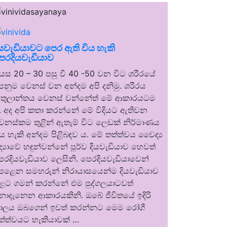
ියවැඩියාවට පෙර ඇති විය හැකි
ෙරදියවැඩියාව
යස 20 – 30 පසු වී 40 -50 වන විට ශරීරයේ
ෙනුම වෙනස් වන අන්දම අපි දනිමු. ශරීරය
තුලාන්තය වෙනස් වන්නේත් මේ ආකාරයටම
. අද අපි කතා කරන්නේ මේ විදියට ඇතිවන
ෙනස්කම තුළින් ඇතැම් විට ලෙඩක් නිර්මාණය
ිය හැකි අන්දම පිළිබඳව ය. මේ තත්ත්වය වෛද්‍ය
ිද්‍යාවේ හඳුන්වන්නේ පූර්ව දියවැඩියාව හෙවත්
ෙරදියවැඩියාව ලෙසිනි. පෙරදියවැඩියාවෙන්
ෙළෙන සමහරුන් නිරායාසයෙන්ම දියවැඩියාව
ුළට ගමන් කරන්නේ එම පුද්ගලයාටවත්
ොදැනෙන ආකාරයකිනි. ඔබේ ජීවිතයේ ඉදිරි
ාලය ඔබගෙන් ඉවත් කරන්නට මෙම රෝගී
ත්ත්වයට හැකියාවක් …