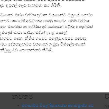
ව ද පුළුල් ලෙස සාකච්ඡා කර තිබිණි.
ධයෙන්, මාධ්‍ය වාර්තා ප්‍රධාන වශයෙන්ම ඔහුගේ සෞඛ්‍ය
අවශ්‍යතාව කෙරෙහි අවධානය යොමු කළේය. මෙම වාර්තා
 දෙන මානසික හා ශාරීරික අභියෝගයන් පිළිබඳ ද හැඟීමක්
විදෙස් මාධ්‍ය වාර්තා මගින් ඉහළ පෙළේ
ගුවට ගෙන, නීතිය හමුවට පමුණුවා, පසුව වෛද්‍ය
ක මෙය දේශපාලනමය වශයෙන් ගැඹුරු විශ්ලේෂණයක්
තිබුණු බව පෙනෙන්නට තිබිණි.
නවතම
C
මහාචාර්ය විමල් දිසානායක අභාවප්‍රාප්ත වේ
N