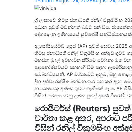
Editor
August 24, 2025
August 24, 2025
ශ්‍රී ලංකාවේ හිටපු ජනාධිපති රනිල් වික්‍රමසිං
ප්‍රධාන පුවත් මවන්නක් බවට පත් විය. ජාත්‍යන්ත
දේශපාලන ඉතිහාසයේ සුවිශේෂී සන්ධිස්ථානයක
ඇසෝසියේටඩ් ප්‍රෙස් (AP) පුවත් සේවය 2025 අගෝ
හිටපු ජනාධිපති රනිල් වික්‍රමසිංහ අත්අඩංගුවට
මහජන මුදල් අවභාවිත කිරීමේ චෝදනා මත වන 
ප්‍රදානෝත්සවයට සහභාගී වීම සඳහා ඇමෙරිකාන
සම්බන්ධයෙනි. AP වාර්තාවට අනුව, ඔහු කොළඹ
දින දක්වා රක්ෂිත බන්ධනාගාර ගත කර ඇත. මෙම සිද
නායකයෙකු අත්අඩංගුවට ගැනීමක් ලෙස AP වි
විසින් මෙහෙයවනු ලබන පුළුල් දූෂණ විරෝධී ව්
රොයිටර්ස් (Reuters) පුවත
වාර්තා කළ අතර, අපරාධ පර
විසින් රනිල් වික්‍රමසිංහ අත