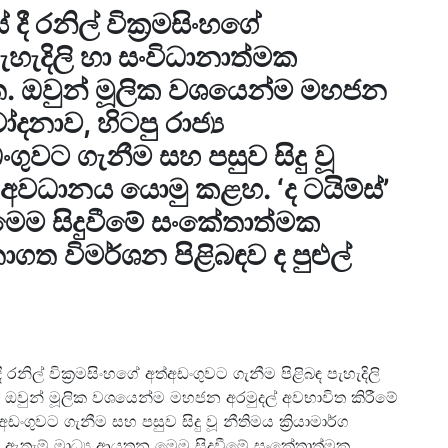
ී රනිල් වික්‍රමසිංහගේ
ැහැදිලි හා සංවිධානාත්මක
ඇත. ඔවුන් මූලික වශයෙන්ම මහජන
දනාව, හිටපු රාජ්‍ය
ගුවට ගැනීම සහ පසුව සිදු වූ
ි අවධානය යොමු කළහ. ‘ද ටයිම්ස්’
මෙම සිදුවීමේ සංකේතාත්මක
ගත විමර්ශන පිළිබඳව ද පුළුල්
නිල් වික්‍රමසිංහගේ අත්අඩංගුවට ගැනීම පිළිබඳ පැහැදිලි
ත. ඔවුන් මූලික වශයෙන්ම මහජන අරමුදල් අවභාවිත කිරීමේ
ංගුවට ගැනීම සහ පසුව සිදු වූ නීතිමය ක්‍රියාමාර්ග
ි ඇතැම් මාධ්‍ය ආයතන මෙම සිදුවීමේ සංකේතාත්මක