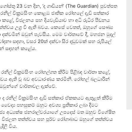
ෝස්තු 23 වන දින, ‘ද ගාඩියන්’ (The Guardian) පුවත්පත
 රනිල් වික්‍රමසිංහ කොළඹ ජාතික රෝහලේ දැඩි සත්කාර
ා කළේ, විජලනය සහ දියවැඩියාව හා අධි රුධිර පීඩනය
්ත්වය උග්‍ර වී ඇති බවය. කෙසේ වෙතත්, ඔහුගේ සෞඛ්‍ය
දක්වමින් ඔවුන් පැවසීය. මෙම වාර්තාවේ දී, මහජන මුදල්
දනා සඳහා, වසර 20ක් දක්වා සිර දඬුවමක් සහ රුපියල්
ුන් සඳහන් කළේය.
ද රනිල් වික්‍රමසිංහ රෝහල්ගත කිරීම පිළිබඳ වාර්තා කළේ,
්වය ඇති වූ බව අවධාරණය කරමිනි. රෝහල් බලධාරීන්
ඔවුන්ගේ වාර්තාවල දැක්වේ.
ද රනිල් වික්‍රමසිංහ දැඩි සත්කාර ඒකකයට ඇතුළත් කිරීම
ද්‍ය පහසුකම් ඔහුට අවශ්‍ය ප්‍රතිකාර ලබා දීමට
‍ය අධ්‍යක්ෂ ජනරාල්වරයාගේ උපදෙස් මත ඔහුව විශේෂිත
ඩි විජලන තත්ත්වය සහ පූර්ව රෝගාබාධ ඔහුගේ තත්ත්වය
දිලි විය.