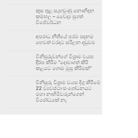
කුස තුළ සැඟවුණු නොනිදන
කම්හල – වෛද්‍ය සුගත්
විජේවර්ධන
අපරාධ නීතියේ පරම පදනම
හෙවත් වරදට සරිලන දඬුවම
විනිසුරුවන්ගේ විශ්‍රාම වයස
දීර්ඝ කිරීම “දොවාගත් කිරි
කළයට ගොම මුසු කිරීමක්”
විනිසුරු විශ්‍රාම වයස දිගු කිරීමේ
22 ව්‍යවස්ථා සංශෝධනයට
මහා නාහිමිවරුන්ගෙන්
විරෝධයක් නෑ