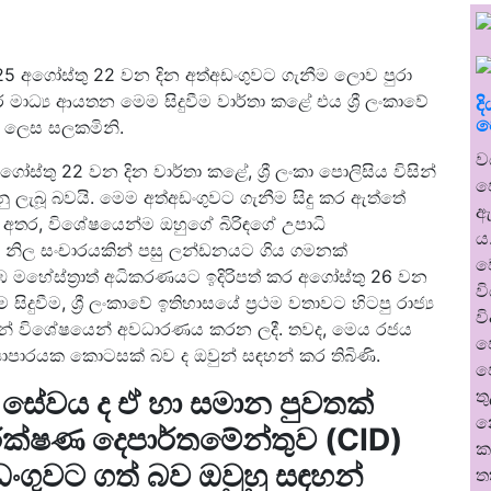
හ 2025 අගෝස්තු 22 වන දින අත්අඩංගුවට ගැනීම ලොව පුරා
ර මාධ්‍ය ආයතන මෙම සිදුවීම වාර්තා කළේ එය ශ්‍රී ලංකාවේ
ද
ප
් ලෙස සලකමිනි.
ව
ස්තු 22 වන දින වාර්තා කළේ, ශ්‍රී ලංකා පොලිසිය විසින්
ප
 ගනු ලැබූ බවයි. මෙම අත්අඩංගුවට ගැනීම සිදු කර ඇත්තේ
ඇ
අතර, විශේෂයෙන්ම ඔහුගේ බිරිඳගේ උපාධි
ය
ු නිල සංචාරයකින් පසු ලන්ඩනයට ගිය ගමනක්
ව
 මහේස්ත්‍රාත් අධිකරණයට ඉදිරිපත් කර අගෝස්තු 26 වන
ව
ුවීම, ශ්‍රී ලංකාවේ ඉතිහාසයේ ප්‍රථම වතාවට හිටපු රාජ්‍ය
ව
සින් විශේෂයෙන් අවධාරණය කරන ලදී. තවද, මෙය රජය
ප
‍යාපාරයක කොටසක් බව ද ඔවුන් සඳහන් කර තිබිණි.
ප
් සේවය ද ඒ හා සමාන පුවතක්
ත
න
ීක්ෂණ දෙපාර්තමේන්තුව (CID)
ක
්අඩංගුවට ගත් බව ඔවුහු සඳහන්
ත