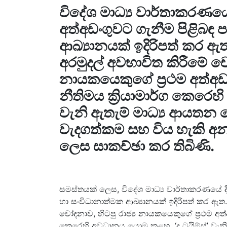
විදේශ මාධ්‍ය වාර්තාකරණයේ ද
අත්අඩංගුවට ගැනීම පිළිබඳ ප
ආඛ්‍යානයක් ඉදිරිපත් කර 
අරමුදල් අවභාවිත කිරීමේ චෝ
නායකයෙකුගේ ප්‍රථම අත්අඩං
නීතිමය ක්‍රියාමාර්ග කෙරෙහ
වැනි ඇතැම් මාධ්‍ය ආයතන 
වැදගත්කම සහ විය හැකි අනා
ලෙස සාකච්ඡා කර තිබිණි.
සමස්තයක් ලෙස, විදේශ මාධ්‍ය වාර්තාකරණයේ දී ර
හා සංවිධානාත්මක ආඛ්‍යානයක් ඉදිරිපත් කර ඇ
චෝදනාව, හිටපු රාජ්‍ය නායකයෙකුගේ ප්‍රථම අත්අඩ
කෙරෙහි අවධානය යොමු කළහ. ‘ද ටයිම්ස්’ වැන