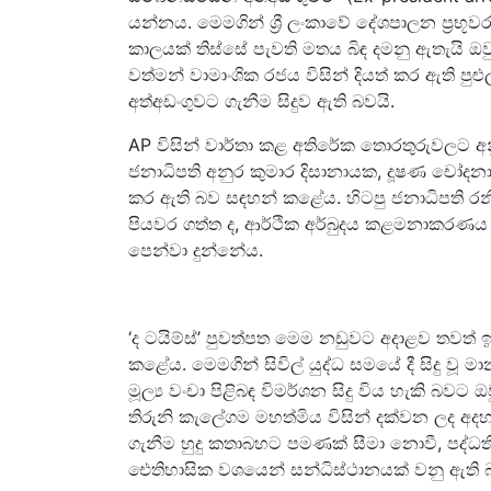
යන්නය. මෙමගින් ශ්‍රී ලංකාවේ දේශපාලන ප්‍රභූව
කාලයක් තිස්සේ පැවති මතය බිඳ දමනු ඇතැයි ඔ
වත්මන් වාමාංශික රජය විසින් දියත් කර ඇති 
අත්අඩංගුවට ගැනීම සිදුව ඇති බවයි.
AP විසින් වාර්තා කළ අතිරේක තොරතුරුවලට අනුව
ජනාධිපති අනුර කුමාර දිසානායක, දූෂණ චෝදනා 
කර ඇති බව සඳහන් කළේය. හිටපු ජනාධිපති රනිල
පියවර ගත්ත ද, ආර්ථික අර්බුදය කළමනාකරණය
පෙන්වා දුන්නේය.
‘ද ටයිම්ස්’ පුවත්පත මෙම නඩුවට අදාළව තවත් ඉදි
කළේය. මෙමගින් සිවිල් යුද්ධ සමයේ දී සිදු වූ ම
මූල්‍ය වංචා පිළිබඳ විමර්ශන සිදු විය හැකි බවට
තිරුනි කැලේගම මහත්මිය විසින් දක්වන ලද අදහ
ගැනීම හුදු කතාබහට පමණක් සීමා නොවී, පද්ධත
ඓතිහාසික වශයෙන් සන්ධිස්ථානයක් වනු ඇති 