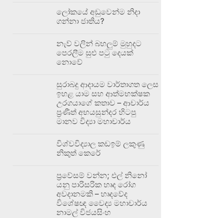
ලෝකයේ අඩුවෙන්ම නිදා
ගන්නා ජාතිය?
නැව් වලින් බහලුම් මුහුදට
පෙරලීම සුළු පටු දෙයක්
නොවේ
සුරාබදු ආදායම වාර්තාගත ලෙස
ඉහළ යාම සහ ආත්මභක්ෂක
උරගයාගේ කතාව – ආචාර්ය
ප්‍රණීත් අභයසුන්දර හිටපු
මානව විද්‍යා මහාචාර්ය
විශ්වවිද්‍යාල කඩඉම් ලකුණු
නිකුත් කෙරේ
ප්‍රවේසම් වන්න; එල් නිනෝ
යනු පාරිසරික හෘද රෝග
අවදානමකි – හෘදවේද
විශේෂඥ වෛද්‍ය මහාචාර්ය
නාමල් විජයසිංහ