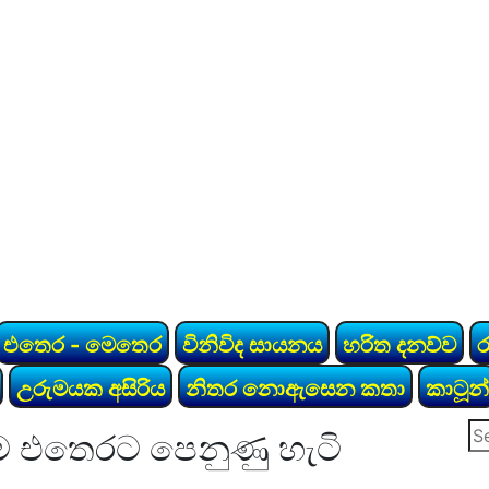
එතෙර - මෙතෙර
විනිවිද සායනය
හරිත දනව්ව
උරුමයක අසිරිය
නිතර නොඇසෙන කතා
කාටූන්
Se
ීම එතෙරට පෙනුණු හැටි
for