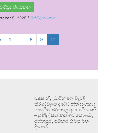
වැඩිපුර කියවන්න
tober 5, 2025
/
විනිවිද සායනය
‹
1
…
8
9
10
රාජ්‍ය නිලධාරීන්ගේ වැරදි
තීරණවලට දණ්ඩ නීති සංග්‍රහය
යෙදවීම බරපතල අවභාවිතයකි
– සුනිල් කන්නන්ගර කොළඹ,
රත්නපුර, අම්පාර හිටපු මහ
දිසාපති