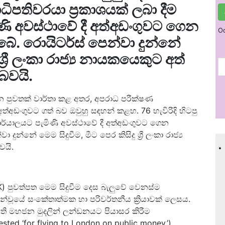
ධිපතිවරයා ප්‍රකාශයක් ලබා දීම
ණි අවස්ථාවේ දී අත්අඩංගුවට ගෙන
Oc
බේ. රොයිටර්ස් පෙන්වා දුන්නේ
 ශ්‍රී ලංකා රාජ්‍ය නායකයෙකුට අත්
බවයි.
ාන පුවතක් වාර්තා කළ අතර, අපරාධ පරීක්ෂණ
හ අත්අඩංගුවට ගත් බව ඔවුහු සඳහන් කළහ. 76 හැවිරිදි හිටපු
කාර්යාලයට පැමිණි අවස්ථාවේ දී අත්අඩංගුවට ගෙන
ුන්නේ මෙම සිදුවීම, මීට පෙර කිසිදු ශ්‍රී ලංකා රාජ්‍ය
.
වයි.
UK) පුවත්පත මෙම සිදුවීම දෙස බැලුවේ වෙනස්ම
්වූයේ සංකේතාත්මක හා පරිවර්තනීය ක්‍රියාවක් ලෙසය.
ිපති මහජන මුදලින් ලන්ඩනයට පියාසර කිරීම
sted ‘for flying to London on public money.’)