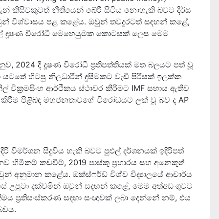
රුන් කිසිවකුටත් නීතියෙන් බේරී සිටිය නොහැකි බවට දීර්ඝ
වුන් විශ්වාසය පළ කළේය. ඔවුන් තවදුරටත් සඳහන් කළේ,
පුළුල් දූෂණ විරෝධී මෙහෙයුමක කොටසක් ලෙස මෙම
, 2024 දී දූෂණ විරෝධී ප්‍රතිපත්තියක් මත බලයට පත් වූ
යටතේ හිටපු නිලධාරීන් දුසිමකට වැඩි පිරිසක් ඉලක්ක
් වික්‍රමසිංහ ආර්ථිකය ස්ථාවර කිරීමට IMF සහාය ඇතිව
 කිරීම පිළිබඳ මහජනතාවගේ විරෝධයට ලක් වූ බව ද AP
රි විමර්ශන සිදුවිය හැකි බවට පුළුල් දර්ශනයක් ඉදිරිපත්
ානව හිමිකම් කඩවීම්, 2019 පාස්කු ප්‍රහාරය සහ අනෙකුත්
 ඔවුන් අනුමාන කළේය. ඔක්ස්ෆර්ඩ් විශ්ව විද්‍යාලයේ ආචාර්ය
ස් උපුටා දක්වමින් ඔවුන් සඳහන් කළේ, මෙම අත්අඩංගුවට
ිමය ප්‍රතිසංස්කරණ සඳහා සංඥාවක් ලබා දෙන්නේ නම්, එය
බවය.