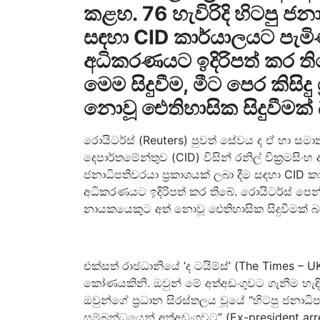
කළහ. 76 හැවිරිදි හිටපු ජනා
සඳහා CID කාර්යාලයට පැමි
අධිකරණයට ඉදිරිපත් කර ති
මෙම සිදුවීම, මීට පෙර කිසිදු
නොවූ ඓතිහාසික සිදුවීමක් 
රොයිටර්ස් (Reuters) පුවත් සේවය ද ඒ හා සම
දෙපාර්තමේන්තුව (CID) විසින් රනිල් වික්‍රමසිං
ජනාධිපතිවරයා ප්‍රකාශයක් ලබා දීම සඳහා CID 
අධිකරණයට ඉදිරිපත් කර තිබේ. රොයිටර්ස් පෙන්වා ද
නායකයෙකුට අත් නොවූ ඓතිහාසික සිදුවීමක් බ
එක්සත් රාජධානියේ ‘ද ටයිම්ස්’ (The Times – 
කෝණයකිනි. ඔවුන් මේ අත්අඩංගුවට ගැනීම හැඳින
ඔවුන්ගේ ප්‍රධාන සිරස්තලය වූයේ “හිටපු ජනාධ
සම්බන්ධයෙන් අත්අඩංගුවට” (Ex-president arre