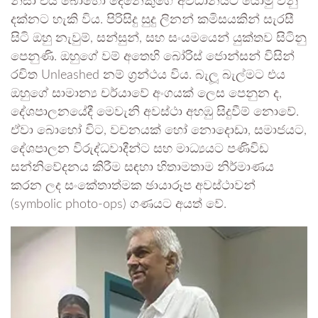
නිසා එය බොහෝ දෙනෙකුගේ අවධානයට යොමු වනු
දක්නට හැකි විය. පිරිසිදු සුදු ලිනන් කමිසයකින් සැරසී
සිටි ඔහු නැවුම්, සන්සුන්, සහ සංයමයෙන් යුක්තව සිටිනු
පෙනුණි. ඔහුගේ වම් අතෙහි බෝරිස් ජොන්සන් විසින්
රචිත Unleashed නම් ග්‍රන්ථය විය. බැලූ බැල්මට එය
ඔහුගේ සාමාන්‍ය චර්යාවේ අංගයක් ලෙස පෙනුන ද,
දේශපාලනයේදී මෙවැනි අවස්ථා අහඹු සිදුවීම් නොවේ.
ඒවා බොහෝ විට, වචනයක් හෝ නොදොඩා, සමාජයට,
දේශපාලන විරුද්ධවාදීන්ට සහ මාධ්‍යයට පණිවිඩ
සන්නිවේදනය කිරීම සඳහා හිතාමතාම නිර්මාණය
කරන ලද සංකේතාත්මක ඡායාරූප අවස්ථාවන්
(symbolic photo-ops) ගණයට අයත් වේ.