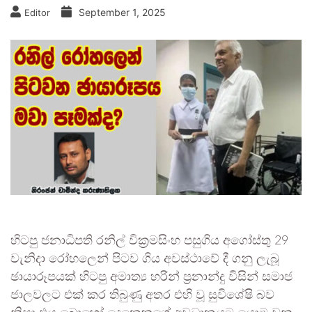
September 1, 2025
Editor
හිටපු ජනාධිපති රනිල් වික්‍රමසිංහ පසුගිය අගෝස්තු 29
වැනිදා රෝහලෙන් පිටව ගිය අවස්ථාවේ දී ගනු ලැබූ
ඡායාරූපයක් හිටපු අමාත්‍ය හරින් ප්‍රනාන්දු විසින් සමාජ
ජාලවලට එක් කර තිබුණු අතර එහි වූ සුවිශේෂි බව