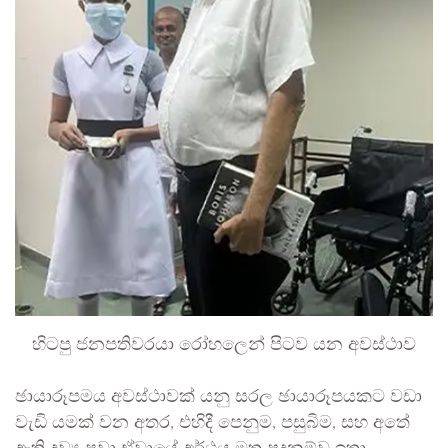
හිටපු ජනපතිවරයා රෝහලෙන් පිටව යන අවස්ථාව
ඡායාරූපමය අවස්ථාවක් යනු සරල ඡායාරූපයකට වඩා
වැඩි යමක් වන අතර, එහිදී පෙනුම, පසුබිම, සහ අතේ