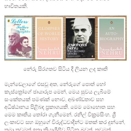
භාවිතයකි.
නේරු සිරගතව සිටිය දී ලියන ලද කෘති
මැන්ඩෙලාගේ එසවූ අත, නේරුගේ පොත් හෝ
කැස්ත්‍රෝගේ ඡායාරූප මෙන්, මෙය සුවය ලැබීමේ
සංකේතයක් පමණක් නොව, අඛණ්ඩතාව සහ
අධිෂ්ඨානය පිළිබඳ ප්‍රකාශයකි. මෙම මොහොත සහ
මෙම කෘතිය තෝරා ගැනීමෙන්, රනිල් වික්‍රමසිංහ, ශ්‍රී
ලංකාවට සහ ඔහුගේ විරුද්ධවාදීන්ට මතක් කර දුන්නේ,
තමා තවමත් ඉතා ක්‍රියාශීලීව සිටින බවත්, තවමත්