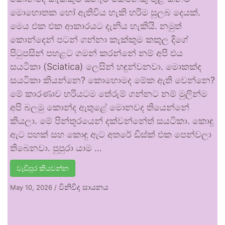
මොහොතක හෝ ඇතිවිය හැකි හරිම සුලබ දෙයක්.
මෙය එක එක ආකාරයට දැනිය හැකියි. නමුත්
කොන්දෙන් පටන් ගන්නා කැක්කුම කකුල දිගේ
පිටුපසින් පහළට ගමන් කරන්නේ නම් අපි එය
සයටිකා (Sciatica) ලෙසින් හඳුන්වනවා. මොකක්ද
සයටිකා කියන්නෙ? කොහොමද මේක ඇති වෙන්නෙ?
මේ කාරණාව හරියටම තේරුම් ගන්නට නම් මුලින්ම
අපි බලමු කොන්ද ඇතුළේ මොනවද තියෙන්නේ
කියලා. මේ පින්තූරයෙන් දක්වන්නේත් සයටිකා. කොඳු
ඇට පහක් සහ කොඳු ඇට අතරේ ඩිස්ක් එක පෙන්වලා
තිබෙනවා. පුපුරා යාම …
වැඩිපුර කියවන්න
විනිවිද සායනය
May 10, 2026
/