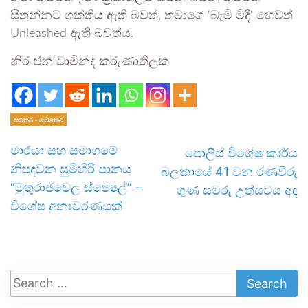
සිතන්නට ශක්තිය ඇති බවත්, තමාගෙ ‘බැමි මිදී‘ හෙවත්
Unleashed ඇති බවත්ය.
නිරංජන් චාමින්ද කරුණාතිලක
එතෙර - මෙතෙර
මාරයා සහ සමාගමේ
පොලිස් විශේෂ කාර්ය
නිපදවන සුමිහිරි පානය
බලකායේ 41 වන රණවිරු
“මුතුරාජවෙල ස්පෙෂල්” –
ගුණ සමරු උත්සවය අද
විශේෂ අනාවරණයක්