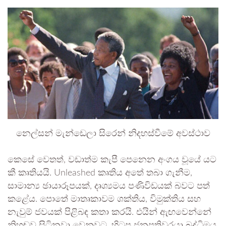
නෙල්සන් මැන්ඩෙලා සිරෙන් නිදහස්වීමේ අවස්ථාව
කෙසේ වෙතත්, වඩාත්ම කැපී පෙනෙන අංගය වූයේ යට
කී කෘතියයි. Unleashed කෘතිය අතේ තබා ගැනීම,
සාමාන්‍ය ඡායාරූපයක්, දෘශ්‍යමය පණිවිඩයක් බවට පත්
කළේය. පොතේ මාතෘකාවම ශක්තිය, විමුක්තිය සහ
නැවුම් ජවයක් පිළිබඳ කතා කරයි. එයින් ඇඟවෙන්නේ
නිහඬව සිටිනවා වෙනුවට, හිටපු ජනපතිවරයා බුද්ධිමය