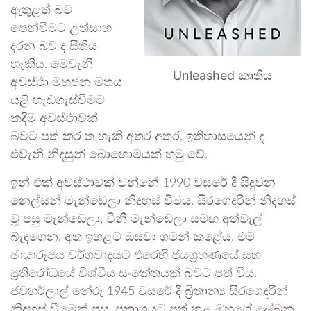
ඇතුළත් බව
පෙන්වීමට උත්සාහ
දරන බව ද සිතිය
හැකිය. මෙවැනි
Unleashed කෘතිය
අවස්ථා මහජන මතය
යළි හැඩගැස්වීමට
කදිම අවස්ථාවක්
බවට පත් කර ත හැකි අතර අතර, ඉතිහාසයෙන් ද
එවැනි නිදසුන් බොහොමයක් හමු වේ.
ඉන් එක් අවස්ථාවක් වන්නේ 1990 වසරේ දී සිදුවන
නෙල්සන් මැන්ඩෙලා නිදහස් වීමය. සිරගෙදරින් නිදහස්
වූ පසු මැන්ඩෙලා, විනී මැන්ඩෙලා සමඟ අත්වැල්
බැඳගෙන, අත ඉහළට ඔසවා ගමන් කළේය. එම
ඡායාරූපය වර්ගවාදයට එරෙහි ජයග්‍රහණයේ සහ
ප්‍රතිරෝධයේ විශ්වීය සංකේතයක් බවට පත් විය.
ජවහර්ලාල් නේරු 1945 වසරේ දී බ්‍රිතාන්‍ය සිරගෙදරින්
නිදහස් වීමෙන් පසු, ප්‍රකාශයට පත් කළ ඔහුගේ ලේඛන