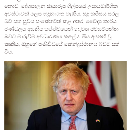
නොව, දේශපාලන ඡායාරූප ශිල්පයේ උපායමාර්ගික
අවස්ථාවක් ලෙස හඳුනාගත හැකිය. සුදු කමිසය සරල
බව සහ සුවය සංකේතවත් කළ අතර, වෛද්‍ය කාර්ය
මණ්ඩලය අසනීප තත්ත්වයෙන් නැවත ජවසම්පන්න
බවට මාරුවීම අවධාරණය කළේය. සිය අතෙහි වූ
කෘතිය, ඔහුගේ පණිවිඩයේ කේන්ද්‍රස්ථානය බවට පත්
විය.