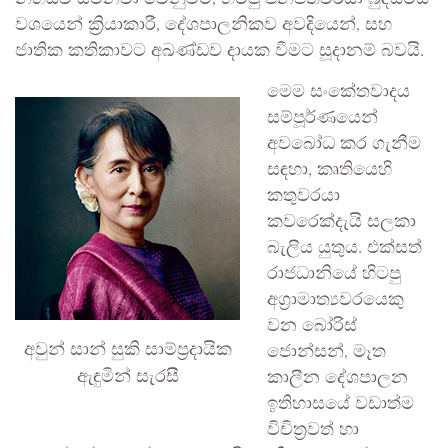
වශයෙන් ක්‍රියාකාරී, දේශපාලනිකව අවදියෙන්, සහ
ජාතික කතිකාවට අඛණ්ඩව දායක වීමට සූදානම් බවයි.
මෙම සංකේතවාදය
සම්පූර්ණයෙන්
අවබෝධ කර ගැනීම
සඳහා, කෘතියෙහි
කතුවරයා
කවරෙක්දැයි සලකා
බැලිය යුතුය. එක්සත්
රාජධානියේ හිටපු
අග්‍රාමාත්‍යවරයෙකු
වන බෝරිස්
අවුන් සාන් සුකි සාම්ප්‍රදායික
ජොන්සන්, මෑත
ඇඳුමින් සැරසී
කාලීන දේශපාලන
ඉතිහාසයේ වඩාත්ම
විචිත්‍රවත් හා