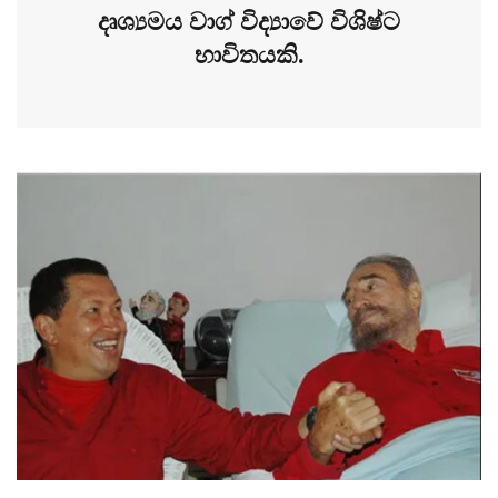
දෘශ්‍යමය වාග් විද්‍යාවේ විශිෂ්ට
භාවිතයකි.