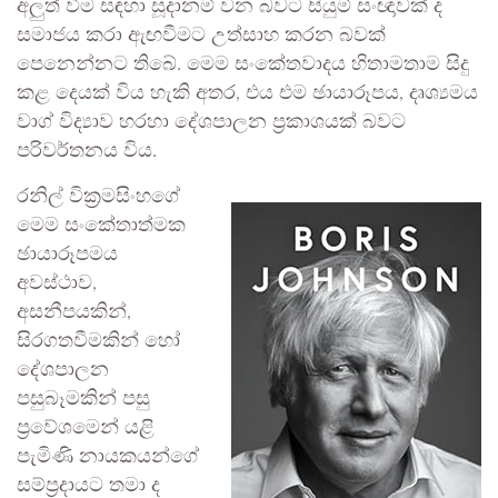
අලුත් වීම සඳහා සූදානම් වන බවට සියුම් සංඥාවක් ද
සමාජය කරා ඇඟවීමට උත්සාහ කරන බවක්
පෙනෙන්නට තිබේ. මෙම සංකේතවාදය හිතාමතාම සිදු
කළ දෙයක් විය හැකි අතර, එය එම ඡායාරූපය, දෘශ්‍යමය
වාග් විද්‍යාව හරහා දේශපාලන ප්‍රකාශයක් බවට
පරිවර්තනය විය.
රනිල් වික්‍රමසිංහගේ
මෙම සංකේතාත්මක
ඡායාරූපමය
අවස්ථාව,
අසනීපයකින්,
සිරගතවීමකින් හෝ
දේශපාලන
පසුබෑමකින් පසු
ප්‍රවේශමෙන් යළි
පැමිණි නායකයන්ගේ
සම්ප්‍රදායට තමා ද