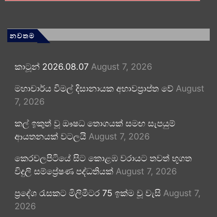
නවතම
කාටූන් 2026.08.07
August 7, 2026
මහාචාර්ය විමල් දිසානායක අභාවප්‍රාප්ත වේ
August
7, 2026
කල් ඉකුත් වූ ඖෂධ තොගයක් සමඟ සැපයුම්
ආයතනයක් වටලයි
August 7, 2026
කෙරවලපිටියේ සිට කොළඹ වරායට තවත් භූගත
විදුලි සම්ප්‍රේෂණ පද්ධතියක්
August 7, 2026
ප්‍රදේශ රැසකට මිලිමීටර 75 ඉක්ම වූ වැසි
August 7,
2026