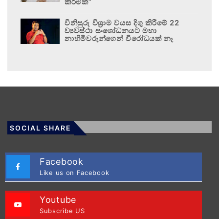
කිරීමක්”
විනිසුරු විශ්‍රාම වයස දිගු කිරීමේ 22
ව්‍යවස්ථා සංශෝධනයට මහා
නාහිමිවරුන්ගෙන් විරෝධයක් නෑ
SOCIAL SHARE
Facebook
Like us on Facebook
Youtube
Subscribe US