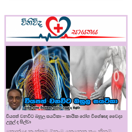
වියපත් වනවිට බහුල සයටිකා – කායික රෝග විශේෂඥ වෛද්‍ය
උපුල් ද සිල්වා
කොන්දෙ කැක්කුම ඕනෑම කෙනෙකු තුළ කිනම්