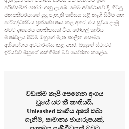
ඇති ද්‍රව්‍ය පවා ඒවායේ අර්ථය මත පදනම්ව ඉතා
පරිස්සමින් තෝරා ගනු ලැබේ. මෙම අවස්ථාවේ දී, හිටපු
ජනපතිවරයාගේ සුදු පැහැති කමිසය යළි නැගී සිටීම සහ
පාරිශුද්ධත්වය ප්‍රක්ෂේපණය කළ අතර, එය සුවය ලැබූ
බවට දෘශ්‍යමය සහතිකයක් විය. රෝහල් කාර්ය
මණ්ඩලය සිටීම ඔහුගේ මෑත කාලීන සෞඛ්‍ය
අභියෝගය අවධාරණය කළ අතර, ඔහුගේ ස්ථාවර
ඉරියව්ව ඔහුගේ ශක්තිමත් බව යෝජනා කළේය.
වඩාත්ම කැපී පෙනෙන අංගය
වූයේ යට කී කෘතියයි.
Unleashed කෘතිය අතේ තබා
ගැනීම, සාමාන්‍ය ඡායාරූපයක්,
දෘශ්‍යමය පණිවිඩයක් බවට