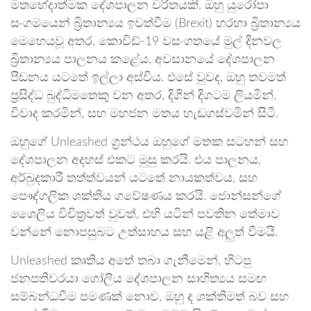
මතභේදාත්මක දේශපාලන චරිතයකි. ඔහු යුරෝපා
සංගමයෙන් බ්‍රිතාන්‍යය ඉවත්වීම (Brexit) හරහා බ්‍රිතාන්‍යය
මෙහෙයවූ අතර, කොවිඩ්-19 වසංගතයේ මුල් දිනවල
බ්‍රිතාන්‍යය පාලනය කළේය, අවසානයේ දේශපාලන
පීඩනය යටතේ ඉල්ලා අස්විය. එසේ වුවද, ඔහු තවමත්
ප්‍රසිද්ධ බුද්ධිමතෙකු වන අතර, දිගින් දිගටම ලියමින්,
විවාද කරමින්, සහ මහජන මතය හැඩගස්වමින් සිටී.
ඔහුගේ Unleashed ග්‍රන්ථය ඔහුගේ මතක සටහන් සහ
දේශපාලන අදහස් එකට මුසු කරයි. එය පාලනය,
අර්බුදකාරී තත්ත්වයන් යටතේ නායකත්වය, සහ
පෞද්ගලික ශක්තිය ගවේෂණය කරයි. ජොන්සන්ගේ
ශෛලිය විචිත්‍රවත් වුවත්, එහි යටින් පවතින තේමාව
වන්නේ නොපසුබට උත්සාහය සහ යළි අලුත් වීමයි.
Unleashed කෘතිය අතේ තබා ගැනීමෙන්, හිටපු
ජනපතිවරයා ගෝලීය දේශපාලන සාහිත්‍යය සමඟ
සම්බන්ධවීම පමණක් නොව, ඔහු ද ශක්තිමත් බව සහ