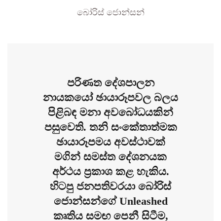
බෝරිස් ජොන්සන්
පරිණත දේශපාලන
නායකයෝ ඡායාරූපවල බලය
පිළිබඳ මනා අවබෝධයකින්
පසුවෙති. තනි සංකේතාත්මක
ඡායාරූපමය අවස්ථාවක්
මගින් සමස්ත දේශනයක
අර්ථය ප්‍රකාශ කළ හැකිය.
හිටපු ජනපතිවරයා බෝරිස්
ජොන්සන්ගේ Unleashed
කෘතිය සමඟ පෙනී සිටීම,