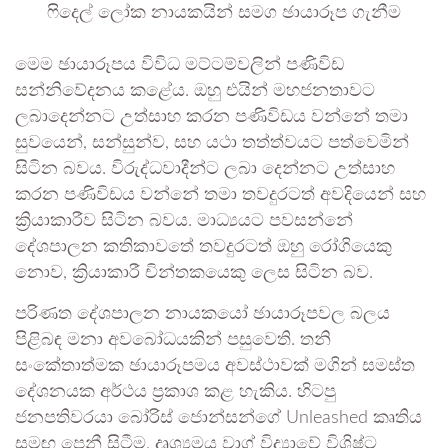
ෆිදෙල් ලෝක නායකයින් සමග ඡායාරූප ගැනීම
මෙම ඡායාරූපය විවිධ මට්ටම්වලින් පණිවිඩ
සන්නිවේදනය කළේය. ඔහු එයින් මහජනතාවට
ලබාදෙන්නට උත්සාහ කරන පණිවිඩය වන්නේ තමා
සුවයෙන්, සන්සුන්ව, සහ යථා තත්ත්වයට පත්වෙමින්
සිටින බවය. විරුද්ධවාදීන්ට ලබා දෙන්නට උත්සාහ
කරන පණිවිඩය වන්නේ තමා තවදුරටත් අවදියෙන් සහ
ක්‍රියාකාරීව සිටින බවය. මාධ්‍යයට පවසන්නේ
දේශපාලන කතිකාවතේ තවදුරටත් ඔහු රෝගියෙකු
නොව, ක්‍රියාකාරී චින්තකයෙකු ලෙස සිටින බව.‍
පරිණත දේශපාලන නායකයෝ ඡායාරූපවල බලය
පිළිබඳ මනා අවබෝධයකින් පසුවෙති. තනි
සංකේතාත්මක ඡායාරූපමය අවස්ථාවක් මගින් සමස්ත
දේශනයක අර්ථය ප්‍රකාශ කළ හැකිය. හිටපු
ජනපතිවරයා බෝරිස් ජොන්සන්ගේ Unleashed කෘතිය
සමඟ පෙනී සිටීම, දෘශ්‍යමය වාග් විද්‍යාවේ විශිෂ්ට