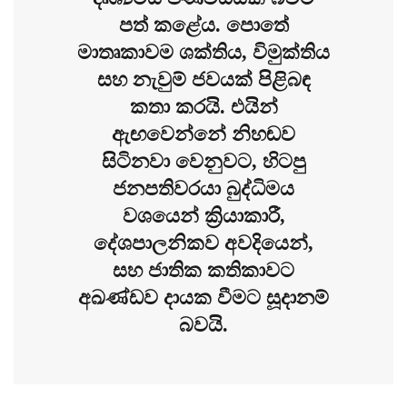
පත් කළේය. පොතේ
මාතෘකාවම ශක්තිය, විමුක්තිය
සහ නැවුම් ජවයක් පිළිබඳ
කතා කරයි. එයින්
ඇඟවෙන්නේ නිහඬව
සිටිනවා වෙනුවට, හිටපු
ජනපතිවරයා බුද්ධිමය
වශයෙන් ක්‍රියාකාරී,
දේශපාලනිකව අවදියෙන්,
සහ ජාතික කතිකාවට
අඛණ්ඩව දායක වීමට සූදානම්
බවයි.