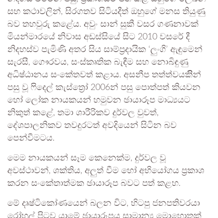
සහ කථාවලින්, සිරගතව සිටියදීත් ඔහුගේ මනස තියුණු
බව තහවුරු කළේය. අවුං සාන් සුකී වසර ගණනාවක්
මියන්මාරයේ නිවාස අඩස්සියේ සිට 2010 වසරේ දී
නිදහස්ව පැමිණි අතර සිය සාම්ප්‍රදායික ‘ලුංගි’ ඇඳුමෙන්
සැරසී, ගෞරවය, සංස්කෘතික බැඳීම සහ නොබිඳුණු
අධිෂ්ඨානය සංකේතවත් කළාය. අසනීප තත්ත්වයකිින්
පසු වූ ෆිදෙල් කැස්ත්‍රෝ 2006න් පසු පොත්පත් කියවන
හෝ ලෝක නායකයන් හමුවන ඡායාරූප මාධ්‍යයට
නිකුත් කළේ, තමා ශාරීරිකව දුර්වල වුවත්,
දේශපාලනිකව තවදුරටත් අවදියෙන් සිටින බව
පෙන්වීමටය.
මෙම නායකයන් සෑම කෙනෙක්ම, දුර්වල වූ
අවස්ථාවන්, ශක්තිය, අලුත් වීම හෝ අභියෝගය ප්‍රකාශ
කරන සංකේතාත්මක ඡායාරූප බවට පත් කළහ.
මේ දෘෂ්ටිකෝණයෙන් බලන විට, හිටපු ජනපතිවරයා
රෝහල් පිටව යාමේ ඡායාරූපය සාමාන්‍ය මොහොතක්