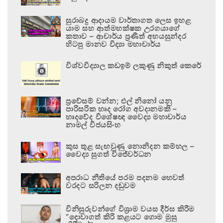
සුරාබදු ආදායම වාර්තාගත ලෙස ඉහළ
යාම සහ ආත්මභක්ෂක උරගයාගේ
කතාව – ආචාර්ය ප්‍රණීත් අභයසුන්දර
හිටපු මානව විද්‍යා මහාචාර්ය
විශ්වවිද්‍යාල කඩඉම් ලකුණු නිකුත් කෙරේ
ප්‍රවේසම් වන්න; එල් නිනෝ යනු
පාරිසරික හෘද රෝග අවදානමකි –
හෘදවේද විශේෂඥ වෛද්‍ය මහාචාර්ය
නාමල් විජයසිංහ
කුස තුළ සැඟවුණු නොනිදන කම්හල –
වෛද්‍ය සුගත් විජේවර්ධන
අපරාධ නීතියේ පරම පදනම හෙවත්
වරදට සරිලන දඬුවම
විනිසුරුවන්ගේ විශ්‍රාම වයස දීර්ඝ කිරීම
“දොවාගත් කිරි කළයට ගොම මුසු