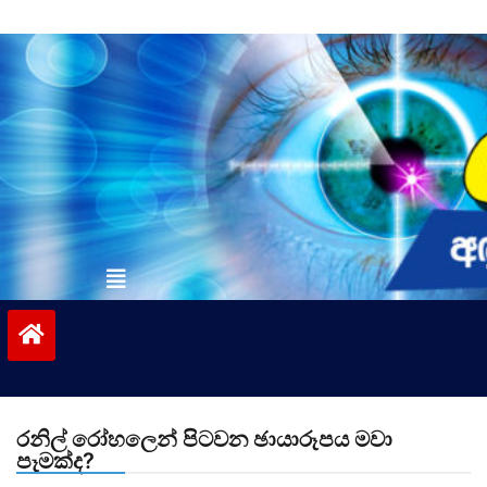
Skip
to
content
vinivida.lk
රනිල් රෝහලෙන් පිටවන ඡායාරූපය මවා
පෑමක්ද?