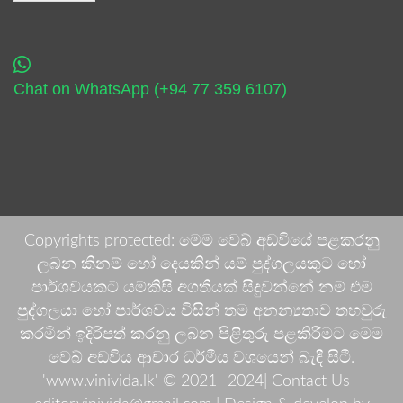
Chat on WhatsApp (+94 77 359 6107)
Copyrights protected: මෙම වෙබ් අඩවියේ පළකරනු
ලබන කිනම් හෝ දෙයකින් යම් පුද්ගලයකුට හෝ
පාර්ශවයකට යම්කිසි අගතියක් සිදුවන්නේ නම් එම
පුද්ගලයා හෝ පාර්ශවය විසින් තම අනන්‍යතාව තහවුරු
කරමින් ඉදිරිපත් කරනු ලබන පිළිතුරු පළකිරීමට මෙම
වෙබ් අඩවිය ආචාර ධර්මීය වශයෙන් බැඳී සිටී.
'www.vinivida.lk' © 2021- 2024| Contact Us -