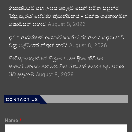
ශිෂ්‍යත්වයට සහ උසස් පෙළට පෙනී සිටින සිසුන්ට
‘සිසු සැරිය’ සේවාව ක්‍රියාත්මකයි – ජාතික ගමනාගමන
කොමිෂන් සභාව
August 8, 2026
දත්ත ආරක්ෂණ අධිකාරියෙන් රාජ්‍ය අංශය සඳහා නව
චක්‍ර ලේඛයක් නිකුත් කරයි
August 8, 2026
විනිසුරුවරුන්ගේ විශ්‍රාම වයස දීර්ඝ කිරීමේ
සංශෝධනයට ජනමත විචාරණයක් අවශ්‍ය වුවහොත්
ඊට සූදානම්
August 8, 2026
CONTACT US
Name
*