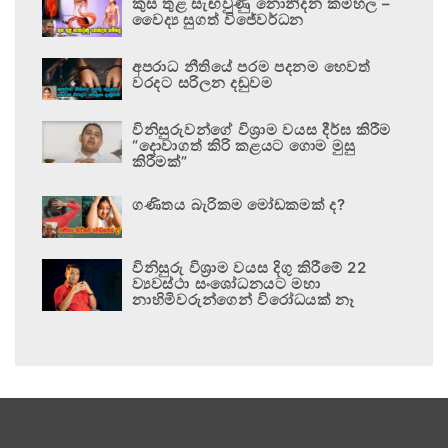
කුස තුළ සැඟවුණු නොනිදන කම්හල –
වෛද්‍ය සුගත් විජේවර්ධන
අපරාධ නීතියේ පරම පදනම හෙවත්
වරදට සරිලන දඬුවම
විනිසුරුවන්ගේ විශ්‍රාම වයස දීර්ඝ කිරීම
“දොවාගත් කිරි කළයට ගොම මුසු
කිරීමක්”
ගණිතය බැරිකම මෝඩකමක් ද?
විනිසුරු විශ්‍රාම වයස දිගු කිරීමේ 22
ව්‍යවස්ථා සංශෝධනයට මහා
නාහිමිවරුන්ගෙන් විරෝධයක් නෑ