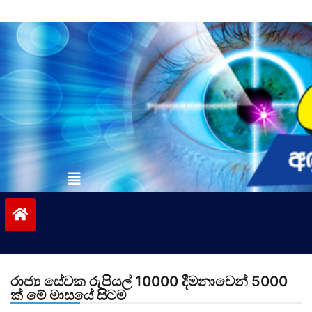
Skip
to
content
vinivida.lk
රාජ්‍ය සේවක රුපියල් 10000 දීමනාවෙන් 5000
ක් මේ මාසයේ සිටම