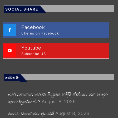
SOCIAL SHARE
Facebook
Like us on Facebook
Youtube
Subscribe US
නවතම
බන්ධනාගාර මරණ පිටුපස හදිසි නීතියට මග පාදන
කුමන්ත්‍රණයක් ?
August 8, 2026
මෙටා සමාගමට දඩයක්
August 8, 2026