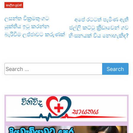
කාලීන පුවත්
ලසන්ත වික්‍රමතුංගට
අපේ රටටත් පැමිණ ඇති
යුක්තිය ඉටු කරන්න
ජල්ලි කට්ටු ක්‍රීඩාවෙන් ගව
බැරිවීම ලජ්ජාවට කරුණක්
හිංසනයක් විය නොහැකිද?