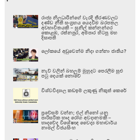
රාජ්‍ය නිලධාරීන්ගේ වැරදි තීරණවලට
දණ්ඩ නීති සංග්‍රහය යෙදවීම බරපතල
අවභාවිතයකි – සුනිල් කන්නන්ගර
කොළඹ, රත්නපුර, අම්පාර හිටපු මහ
දිසාපති
ලෝකයේ අඩුවෙන්ම නිදා ගන්නා ජාතිය?
නැව් වලින් බහලුම් මුහුදට පෙරලීම සුළු
පටු දෙයක් නොවේ
විශ්වවිද්‍යාල කඩඉම් ලකුණු නිකුත් කෙරේ
ප්‍රවේසම් වන්න; එල් නිනෝ යනු
පාරිසරික හෘද රෝග අවදානමකි –
හෘදවේද විශේෂඥ වෛද්‍ය මහාචාර්ය
නාමල් විජයසිංහ