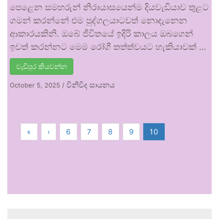
පෙළෙන සමහරුන් නිරායාසයෙන්ම දියවැඩියාව තුළට
ගමන් කරන්නේ එම පුද්ගලයාටවත් නොදැනෙන
ආකාරයකිනි. ඔබේ ජීවිතයේ ඉදිරි කාලය ඔබගෙන්
ඉවත් කරන්නට මෙම රෝගී තත්ත්වයට හැකියාවක් …
වැඩිපුර කියවන්න
විනිවිද සායනය
October 5, 2025
/
«
‹
6
7
8
9
10
.