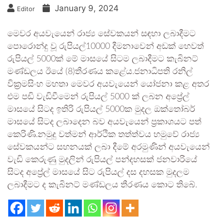
January 9, 2024
Editor
මෙවර අයවැයෙන් රාජ්‍ය සේවකයන් සඳහා ලබාදීමට
පොරොන්දු වූ රුපියල්10000 දීමනාවෙන් අඩක් හෙවත්
රුපියල් 5000ක් මේ මාසයේ සිටම ලබාදීමට කැබිනට්
මණ්ඩලය ඊයේ (8)තීරණය කළේය.ජනාධිපති රනිල්
වික්‍රමසිංහ මහතා මෙවර අයවැයෙන් යෝජනා කළ අතර
එම පඩි වැඩිවීමෙන් රුපියල් 5000 ක් ලබන අප්‍රේල්
මාසයේ සිටද ඉතිරි රුපියල් 5000ක මුදල ඔක්තෝබර්
මාසයේ සිටද ලබාදෙන බව අයවැයෙන් ප්‍රකාශයට පත්
කෙරිණි.නමුදු වත්මන් ආර්ථික තත්ත්වය හමුවේ රාජ්‍ය
සේවකයන්ට සහනයක් ලබා දීමේ අරමුණින් අයවැයෙන්
වැඩි කෙරුණු මුදලින් රුපියල් පන්දහසක් ජනවාරියේ
සිටද අප්‍රේල් මාසයේ සිට රුපියල් දස දහසක මුදලම
ලබාදීමට ද කැබිනට් මණ්ඩලය තීරණය කොට තිබේ.