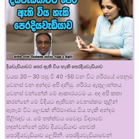
දියවැඩියාවට පෙර ඇති විය හැකි පෙරදියවැඩියාව
වයස 20 – 30 පසු වී 40 -50 වන විට ශරීරයේ පෙනුම
වෙනස් වන අන්දම අපි දනිමු. ශරීරය ඇතුලාන්තය
වෙනස් වන්නේත් මේ ආකාරයටම ය. අද අපි කතා
කරන්නේ මේ විදියට ඇතිවන වෙනස්කම තුළින්
ඇතැම් විට ලෙඩක් නිර්මාණය විය හැකි අන්දම
පිළිබඳව ය. මේ තත්ත්වය වෛද්‍ය විද්‍යාවේ
හඳුන්වන්නේ පූර්ව දියවැඩියාව හෙවත්
පෙරදියවැඩියාව ලෙසිනි. පෙරදියවැඩියාවෙන්