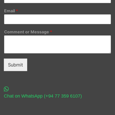
Email
*
Comment or Message
*
Submit
Chat on WhatsApp (+94 77 359 6107)