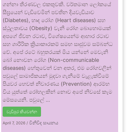
ගන්නා තීරණවල එකතුවකි. වර්තමාන ලෝකයේ
සීඝ්‍රයෙන් වැඩිවෙමින් පවතින දියවැඩියාව
(Diabetes), හෘද රෝග (Heart diseases) සහ
ස්ථුලතාවය (Obesity) වැනි රෝග බොහොමයක්
අපගේ ජීවන රටාව, විශේෂයෙන්ම ආහාර රටාව
සහ ශාරීරික ක්‍රියාකාරකම් සමඟ සෘජුවම සම්බන්ධ
වේ. අපේ රටේ බහුතරයක් මිය යන්නේ මෙවැනි
බෝ නොවන රෝග (Non-communicable
diseases) හේතුවෙන් වන අතර, එම රෝගවලින්
පවුලේ සාමාජිකයන් මුදවා ගැනීමේ වැළැක්වීමේ
පියවර හෙවත් නිවාරණය (Prevention) ආරම්භ
විය යුත්තේ රෝහලකින් නොව අපේ නිවසේ කෑම
මේසයෙනි. පවුලේ …
වැඩිපුර කියවන්න
විනිවිද සායනය
April 7, 2026
/