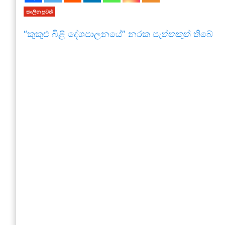
කාලීන පුවත්
“කුකුළු බිළි දේශපාලනයේ” නරක පැත්තකුත් තිබේ