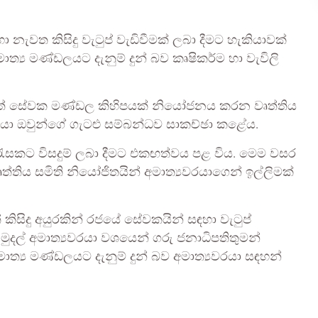
නැවත කිසිදු වැටුප් වැඩිවීමක් ලබා දීමට හැකියාවක්
ාත්‍ය මණ්ඩලයට දැනුම් දුන් බව කෘෂිකර්ම හා වැවිලි
අයත් සේවක මණ්ඩල කිහිපයක් නියෝජනය කරන වෘත්තිය
වරයා ඔවුන්ගේ ගැටළු සම්බන්ධව සාකච්ඡා කළේය.
ු රැසකට විසදුම් ලබා දීමට එකඟත්වය පළ විය. මෙම වසර
ත්තිය සමිති නියෝජිතයින් අමාත්‍යවරයාගෙන් ඉල්ලිමක්
 කිසිදු අයුරකින් රජයේ සේවකයින් සඳහා වැටුප්
මුදල් අමාත්‍යවරයා වශයෙන් ගරු ජනාධිපතිතුමන්
අමාත්‍ය මණ්ඩලයට දැනුම් දුන් බව අමාත්‍යවරයා සඳහන්