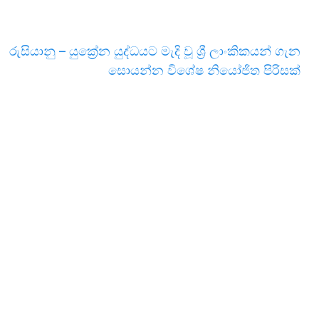
රුසියානු – යුක්‍රේන යුද්ධයට මැදි වූ ශ්‍රී ලාංකිකයන් ගැන
සොයන්න විශේෂ නියෝජිත පිරිසක්