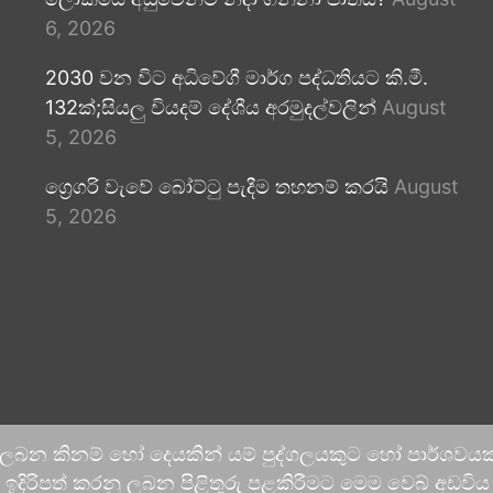
6, 2026
2030 වන විට අධිවේගී මාර්ග පද්ධතියට කි.මී.
132ක්;සියලු වියදම් දේශීය අරමුදල්වලින්
August
5, 2026
ග්‍රෙගරි වැවේ බෝට්ටු පැදීම තහනම් කරයි
August
5, 2026
 ලබන කිනම් හෝ දෙයකින් යම් පුද්ගලයකුට හෝ පාර්ශවයකට
දිරිපත් කරනු ලබන පිළිතුරු පළකිරීමට මෙම වෙබ් අඩවිය ආච