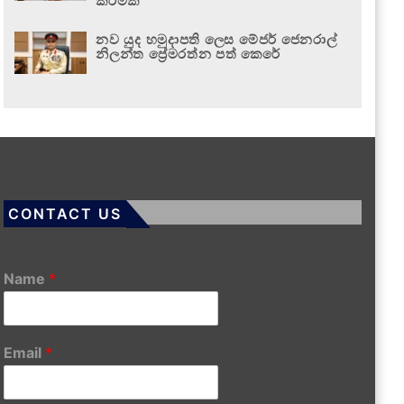
කිරීමක්”
නව යුද හමුදාපති ලෙස මේජර් ජෙනරාල්
නිලන්ත ප්‍රේමරත්න පත් කෙරේ
CONTACT US
Name
*
Email
*