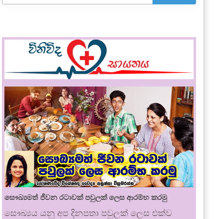
සෞඛ්‍යමත් ජීවන රටාවක් පවුලක් ලෙස ආරම්භ කරමු
සෞඛ්‍යය යනු අප දිනපතා පවුලක් ලෙස එක්ව