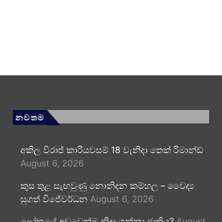
නවතම
අකිල විරාජ් කාරියවසම් 18 වැනිදා තෙක් රිමාන්ඩ්
August 6, 2026
කුස තුළ සැඟවුණු නොනිදන කම්හල – වෛද්‍ය
සුගත් විජේවර්ධන
August 6, 2026
ලෝකයේ අඩුවෙන්ම නිදා ගන්නා ජාතිය?
August