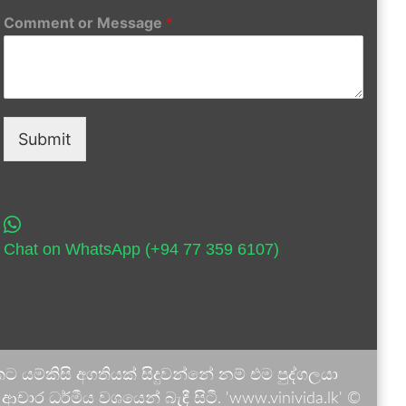
Comment or Message
*
Submit
Chat on WhatsApp (+94 77 359 6107)
 යම්කිසි අගතියක් සිදුවන්නේ නම් එම පුද්ගලයා
ාර ධර්මීය වශයෙන් බැඳී සිටී. 'www.vinivida.lk' ©