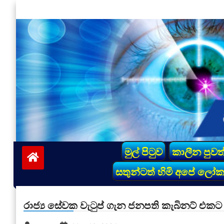
Skip
to
content
vinivida.lk
මුල් පිටුව
කාලීන පුවත
සතුන්ටත් හිමි අපේ ලෝ
රාජ්‍ය සේවක වැටුප් ගැන ජනපති කැබිනට් එකට 