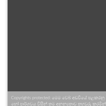
Copyrights protected: මෙම වෙබ් අඩවියේ පළකරනු
හෝ පාර්ශවය විසින් තම අනන්‍යතාව තහවුරු කරමින් ඉ