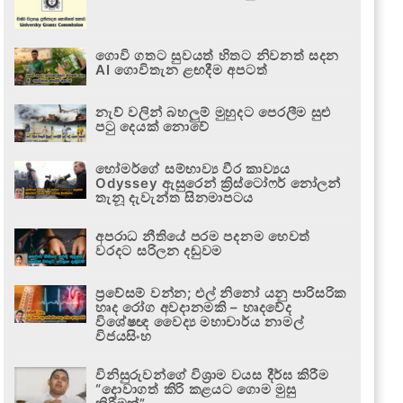
ගොවි ගතට සුවයත් හිතට නිවනත් සදන
AI ගොවිතැන ළඟදීම අපටත්
නැව් වලින් බහලුම් මුහුදට පෙරලීම සුළු
පටු දෙයක් නොවේ
හෝමර්ගේ සම්භාව්‍ය වීර කාව්‍යය
Odyssey ඇසුරෙන් ක්‍රිස්ටෝෆර් නෝලන්
තැනූ දැවැන්ත සිනමාපටය
අපරාධ නීතියේ පරම පදනම හෙවත්
වරදට සරිලන දඬුවම
ප්‍රවේසම් වන්න; එල් නිනෝ යනු පාරිසරික
හෘද රෝග අවදානමකි – හෘදවේද
විශේෂඥ වෛද්‍ය මහාචාර්ය නාමල්
විජයසිංහ
විනිසුරුවන්ගේ විශ්‍රාම වයස දීර්ඝ කිරීම
“දොවාගත් කිරි කළයට ගොම මුසු