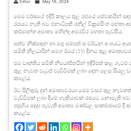
May 16, 2024
Editor
මෙම වර්ෂයේ ඉදිරි කාලය තුළ රජයේ සේවකයින් සඳහා 
රජයට නැති බව ජනාධිපති රනිල් වික්‍රමසිංහ මහතා අම
කර්මාන්ත අමාත්‍ය මහින්ද අමරවීර මහතා පැවසීය.
සත්ව නිෂ්පාදන හා පශු සම්පත් සංවර්ධන අංශයට 
සමිති නිලධාරින් සමග ඊයේ (15) දිනය තුළ අමාත්‍ය
එම වෘත්තිය සමිති නියෝජිතයින් ඉදිරිපත් කළ ගැටළ
තුළ නැවත වැටුප් වැඩිවීමක් ලබා දෙන ලෙස සියලු වෘ
කළේය.
ඊට පිලිතුරු දුන් අමාත්‍යවරයා මෙම වසර තුළ නැවතත්
වැඩිවීමක් ලබා දීමේ හැකියාවක් රජයට නොමැති බව 
පසුගිය සදුදා පැවැති අමාත්‍ය මණ්ඩල සාකච්ඡාවේ දී 
කළේය.