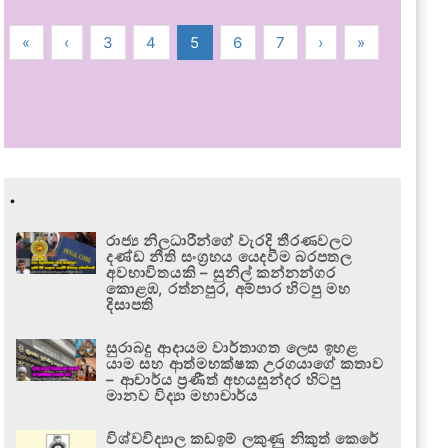
«
‹
3
4
5
6
7
›
»
.
රාජ්‍ය නිලධාරීන්ගේ වැරදි තීරණවලට
දණ්ඩ නීති සංග්‍රහය යෙදවීම බරපතල
අවභාවිතයකි – සුනිල් කන්නන්ගර
කොළඹ, රත්නපුර, අම්පාර හිටපු මහ
දිසාපති
සුරාබදු ආදායම වාර්තාගත ලෙස ඉහළ
යාම සහ ආත්මභක්ෂක උරගයාගේ කතාව
– ආචාර්ය ප්‍රණීත් අභයසුන්දර හිටපු
මානව විද්‍යා මහාචාර්ය
විශ්වවිද්‍යාල කඩඉම් ලකුණු නිකුත් කෙරේ