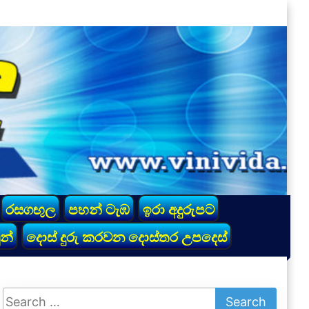
රසගඟුල
පහන් ටැඹ
ඉරා අදුරුපට
න්
දොස් දුරු කරවන දොස්තර උපදෙස්