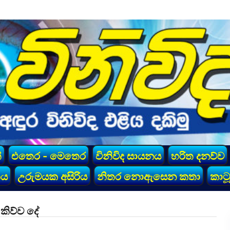
්
එතෙර - මෙතෙර
විනිවිද සායනය
හරිත දනව්ව
කය
උරුමයක අසිරිය
නිතර නොඇසෙන කතා
කාටූ
කිව්ව දේ