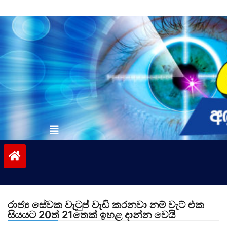
Skip
to
content
vinivida.lk
රාජ්‍ය සේවක වැටුප් වැඩි කරනවා නම් වැට් එක
සියයට 20ත් 21තෙක් ඉහළ දාන්න වෙයි