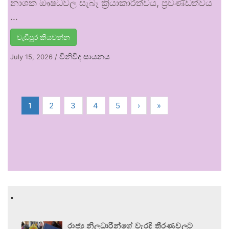
නාශක ඖෂධවල සැබෑ ක්‍රියාකාරීත්වය, ප්‍රචණ්ඩත්වය
…
වැඩිපුර කියවන්න
විනිවිද සායනය
July 15, 2026
/
1
2
3
4
5
›
»
.
රාජ්‍ය නිලධාරීන්ගේ වැරදි තීරණවලට