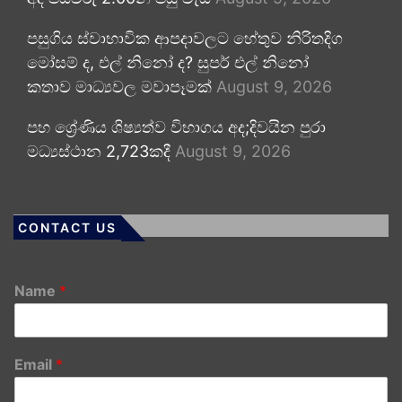
පසුගිය ස්වාභාවික ආපදාවලට හේතුව නිරිතදිග
මෝසම් ද, එල් නිනෝ ද? සුපර් එල් නිනෝ
කතාව මාධ්‍යවල මවාපෑමක්
August 9, 2026
පහ ශ්‍රේණිය ශිෂ්‍යත්ව විභාගය අද;දිවයින පුරා
මධ්‍යස්ථාන 2,723කදී
August 9, 2026
CONTACT US
Name
*
Email
*