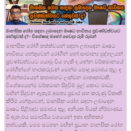
මානසික රෝග සඳහා ලබාදෙන ඖෂධ භාවිතය ප්‍රචණ්ඩත්වයට
හේතුවක් ද?- විශේෂඥ මනෝ වෛද්‍ය රූමි රූබන්
මානසික රෝගී තත්ත්වයන් සඳහා ලබාදෙන ඖෂධ
භාවිතය හේතුවෙන් රෝගීන් හෝ සාමාන්‍ය පුද්ගලයන්
ප්‍රචණ්ඩත්වයට යොමු විය හැකි ද යන්න වර්තමානයේ
රෝගීන්ගේ භාරකරුවන් මෙන්ම පොදු සමාජය තුළ ද
නිරන්තරයෙන් කතාබහට ලක්වන මාතෘකාවකි.
විශේෂයෙන්ම වර්තමාන සිදුවීම් මුල් කොට මාධ්‍ය
මඟින් සිදුවන ඇතැම් අසත්‍ය ප්‍රචාර සහ කරුණු විකෘති
කිරීම් හේතුවෙන්, මානසික රෝග සඳහා ලබාදෙන
ඖෂධ පිළිබඳව සමාජය තුළ අනියත බියක් නිර්මාණය
වී ඇත.එය සමාජයීය වශයෙන් ඉතා අහිතකර
තත්වයකි. මෙම සටහන මඟින් ප්‍රධාන මානසික රෝග