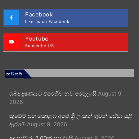
Facebook
Like us on Facebook
Youtube
Subscribe US
නවතම
ශබ්ද දූෂණයට එරෙහිව නව රෙගුලාසි
August 9,
2026
කුවේට් සහ කොළඹ අතර ශ්‍රී ලංකන් ගුවන් සේවා යළි
ඇරඹේ
August 9, 2026
අද පස්වරු 2.00න් පසු වැසි
August 9, 2026