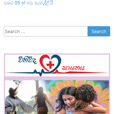
වසර 05 ක් බව පැහැදිලියි