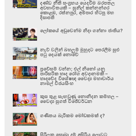
දණ්ඩ නීති සංග්‍රහය යෙදවීම බරපතල
අවභාවිතයකි – සුනිල් කන්නන්ගර
කොළඹ, රත්නපුර, අම්පාර හිටපු මහ
දිසාපති
ලෝකයේ අඩුවෙන්ම නිදා ගන්නා ජාතිය?
නැව් වලින් බහලුම් මුහුදට පෙරලීම සුළු
පටු දෙයක් නොවේ
ප්‍රවේසම් වන්න; එල් නිනෝ යනු
පාරිසරික හෘද රෝග අවදානමකි –
හෘදවේද විශේෂඥ වෛද්‍ය මහාචාර්ය
නාමල් විජයසිංහ
කුස තුළ සැඟවුණු නොනිදන කම්හල –
වෛද්‍ය සුගත් විජේවර්ධන
ගණිතය බැරිකම මෝඩකමක් ද?
සිරිලක සොබා දම් අසිරිය ලොවට