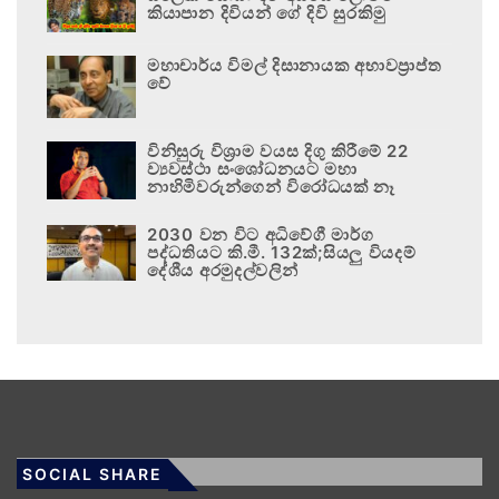
කියාපාන දිවියන් ගේ දිවි සුරකිමු
මහාචාර්ය විමල් දිසානායක අභාවප්‍රාප්ත
වේ
විනිසුරු විශ්‍රාම වයස දිගු කිරීමේ 22
ව්‍යවස්ථා සංශෝධනයට මහා
නාහිමිවරුන්ගෙන් විරෝධයක් නෑ
2030 වන විට අධිවේගී මාර්ග
පද්ධතියට කි.මී. 132ක්;සියලු වියදම්
දේශීය අරමුදල්වලින්
SOCIAL SHARE