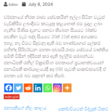
July 8, 2024
Editor
වර්ජනයේ නිරත රාජ්‍ය සේවකයින් ඉල්ලා සිටින වැටුප්
වැඩිකිරීම ලබාදීමට කටයුතු කළහොත් එම මුදල ලබා
ගැනීම පිණිස දැනට පනවා තිබෙන සියයට 18ක්ව
පවතින වැට් බද්ද සියයට 20ත් 21ත් අතර අගයකට
ඉහළ නැංවීමට සිදුවනු ඇති බව භාණ්ඩාගාර ලේකම්
මහින්ද සිරිවර්ධන මහතා පවසයි.රාජ්‍ය සේවයේ වෘත්තීය
සමිති විසින් ඉදිරිපත් කර ඇති ඉල්ලීම් සම්බන්ධව
ජනාධිපති රනිල් වික්‍රමසිංහ මහතාගේ ප්‍රධානත්වයෙන්
ජනාධිපති කාර්යාලයේදී අද (08) පැවති සාකච්ඡාවේදී ඒ
මහතා මේ බව සඳහන් කර තිබේ.
කාලීන පුවත්
ජනපතිගේ නිල කාලය
කෝච්චියටත් විද්යුත් ටිකට්