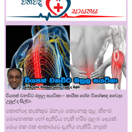
වියපත් වනවිට බහුල සයටිකා – කායික රෝග විශේෂඥ වෛද්‍ය
උපුල් ද සිල්වා
කොන්දෙ කැක්කුම ඕනෑම කෙනෙකු තුළ කිනම්
මොහොතක හෝ ඇතිවිය හැකි හරිම සුලබ දෙයක්.
මෙය එක එක ආකාරයට දැනිය හැකියි. නමුත්