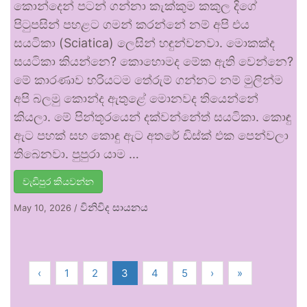
කොන්දෙන් පටන් ගන්නා කැක්කුම කකුල දිගේ
පිටුපසින් පහළට ගමන් කරන්නේ නම් අපි එය
සයටිකා (Sciatica) ලෙසින් හඳුන්වනවා. මොකක්ද
සයටිකා කියන්නෙ? කොහොමද මේක ඇති වෙන්නෙ?
මේ කාරණාව හරියටම තේරුම් ගන්නට නම් මුලින්ම
අපි බලමු කොන්ද ඇතුළේ මොනවද තියෙන්නේ
කියලා. මේ පින්තූරයෙන් දක්වන්නේත් සයටිකා. කොඳු
ඇට පහක් සහ කොඳු ඇට අතරේ ඩිස්ක් එක පෙන්වලා
තිබෙනවා. පුපුරා යාම …
වැඩිපුර කියවන්න
විනිවිද සායනය
May 10, 2026
/
‹
1
2
3
4
5
›
»