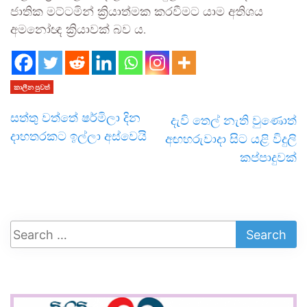
ජාතික මට්ටමින් ක්‍රියාත්මක කරවීමට යාම අතිශය
අමනෝඥ ක්‍රියාවක් බව ය.
කාලීන පුවත්
සත්තු වත්තේ ෂර්මිලා දින
දැවි තෙල් නැති වුණොත්
දාහතරකට ඉල්ලා අස්වෙයි
අඟහරුවාදා සිට යළි විදුලි
කප්පාදුවක්