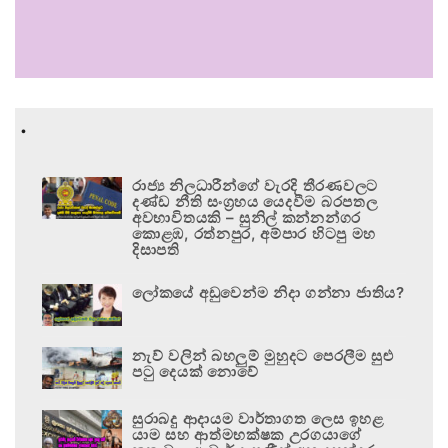
.
රාජ්‍ය නිලධාරීන්ගේ වැරදි තීරණවලට
දණ්ඩ නීති සංග්‍රහය යෙදවීම බරපතල
අවභාවිතයකි – සුනිල් කන්නන්ගර
කොළඹ, රත්නපුර, අම්පාර හිටපු මහ
දිසාපති
ලෝකයේ අඩුවෙන්ම නිදා ගන්නා ජාතිය?
නැව් වලින් බහලුම් මුහුදට පෙරලීම සුළු
පටු දෙයක් නොවේ
සුරාබදු ආදායම වාර්තාගත ලෙස ඉහළ
යාම සහ ආත්මභක්ෂක උරගයාගේ