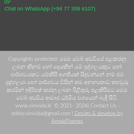
Chat on WhatsApp (+94 77 359 6107)
Copyrights protected: මෙම වෙබ් අඩවියේ පළකරනු
ලබන කිනම් හෝ දෙයකින් යම් පුද්ගලයකුට හෝ
පාර්ශවයකට යම්කිසි අගතියක් සිදුවන්නේ නම් එම
පුද්ගලයා හෝ පාර්ශවය විසින් තම අනන්‍යතාව තහවුරු
කරමින් ඉදිරිපත් කරනු ලබන පිළිතුරු පළකිරීමට මෙම
වෙබ් අඩවිය ආචාර ධර්මීය වශයෙන් බැඳී සිටී.
'www.vinivida.lk' © 2021- 2024| Contact Us -
editor.vinivida@gmail.com |
Design & develop by
AmpleThemes