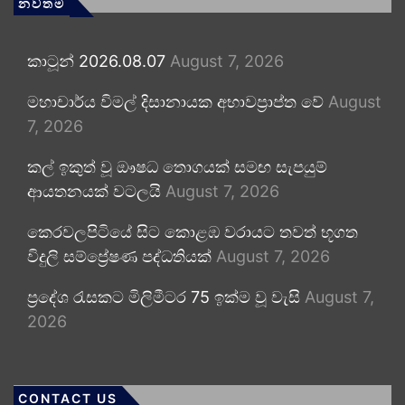
නවතම
කාටූන් 2026.08.07
August 7, 2026
මහාචාර්ය විමල් දිසානායක අභාවප්‍රාප්ත වේ
August
7, 2026
කල් ඉකුත් වූ ඖෂධ තොගයක් සමඟ සැපයුම්
ආයතනයක් වටලයි
August 7, 2026
කෙරවලපිටියේ සිට කොළඹ වරායට තවත් භූගත
විදුලි සම්ප්‍රේෂණ පද්ධතියක්
August 7, 2026
ප්‍රදේශ රැසකට මිලිමීටර 75 ඉක්ම වූ වැසි
August 7,
2026
CONTACT US