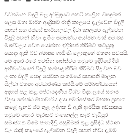
වර්තමාන විදුලි බල අර්බුදයට කෙටි කාලීන විසඳුමක්
ලෙස මහා මාර්ග ආශ්‍රිතව රාත්‍රී කාලයේ දැල්වෙන විදුලි
පහන් සහ රජයේ කාර්යාලවල දිවා කාලයට දැල්වෙන
විදුලි පහන් නිවා දැමීම සම්බන්ධ යෝජනාවක් අමාත්‍ය
මණ්ඩලය වෙත යෝජනා ඉදිරිපත් කිරීමට කටයුතු
යොදා ඇති බව අමාත්‍ය ගාමිණි ලොකුගේ මහතා පවසයි.
මේ අතර රටේ පවතින තත්ත්වය හමුවේ ඉදිරියේ දීත්
අනිවාර්යෙන් විදුලි කප්පාදු කිරීම් කිරීමට සිදු වන බව
ලංකා විදුලි පොදු සේවක සංගමයේ සභාපති මාලක
සිල්වා මහතා අවධාරණය කරයි.මේ සම්බන්ධයෙන්
අදහස් පළ කළ පේරාදෙණිය විශ්ව විද්‍යාලයේ සමාජ
විද්‍යා ජ්‍යෙෂ්ඨ මහාචාර්ය දයා අමරසේකර මහතා ප්‍රකාශ
කළේ දැනට රට තුළ උද්ගත වී ඇති ආර්ථික අවපාතය
හමුවේ සොර-මැරකම්,මංකොල්ල කෑම් වැඩිපුර
සමාජගත වීමේ පැහැදිලි පසුබිමක් තුළ ප්‍රසිද්ධ ස්ථාන
වල රාත්‍රී කාලයේ දැල්වෙන විදුලි පහන් නිවා දැමීම