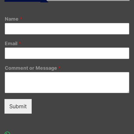
Name
*
Email
*
Comment or Message
*
Submit