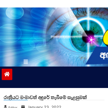
Skip
to
content
vinivida.lk
රාත්‍රියට මංමාවත් අඳුරේ තැබීමේ සැළසුමක්
January 23, 2022
Editor