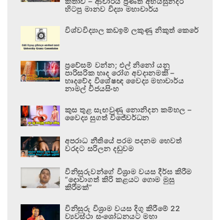
කතාව – ආචාර්ය ප්‍රණීත් අභයසුන්දර
හිටපු මානව විද්‍යා මහාචාර්ය
විශ්වවිද්‍යාල කඩඉම් ලකුණු නිකුත් කෙරේ
ප්‍රවේසම් වන්න; එල් නිනෝ යනු
පාරිසරික හෘද රෝග අවදානමකි –
හෘදවේද විශේෂඥ වෛද්‍ය මහාචාර්ය
නාමල් විජයසිංහ
කුස තුළ සැඟවුණු නොනිදන කම්හල –
වෛද්‍ය සුගත් විජේවර්ධන
අපරාධ නීතියේ පරම පදනම හෙවත්
වරදට සරිලන දඬුවම
විනිසුරුවන්ගේ විශ්‍රාම වයස දීර්ඝ කිරීම
“දොවාගත් කිරි කළයට ගොම මුසු
කිරීමක්”
විනිසුරු විශ්‍රාම වයස දිගු කිරීමේ 22
ව්‍යවස්ථා සංශෝධනයට මහා