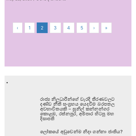
‹
1
2
3
4
5
›
»
.
රාජ්‍ය නිලධාරීන්ගේ වැරදි තීරණවලට
දණ්ඩ නීති සංග්‍රහය යෙදවීම බරපතල
අවභාවිතයකි – සුනිල් කන්නන්ගර
කොළඹ, රත්නපුර, අම්පාර හිටපු මහ
දිසාපති
ලෝකයේ අඩුවෙන්ම නිදා ගන්නා ජාතිය?