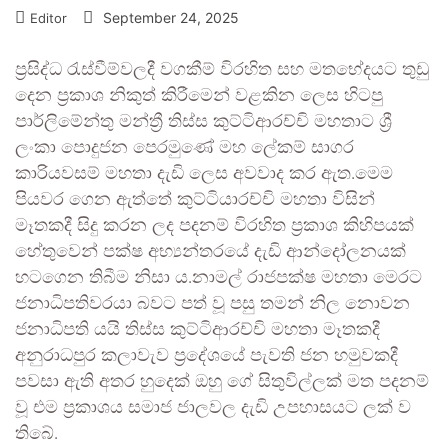
September 24, 2025
Editor
ප්‍රසිද්ධ රැස්වීම්වලදී වගකීම් විරහිත සහ මතභේදයට තුඩු
දෙන ප්‍රකාශ නිකුත් කිරීමෙන් වළකින ලෙස හිටපු
පාර්ලිමේන්තු මන්ත්‍රී තිස්ස කුට්ටිආරච්චි මහතාට ශ්‍රී
ලංකා පොදුජන පෙරමුණේ මහ ලේකම් සාගර
කාරියවසම් මහතා දැඩි ලෙස අවවාද කර ඇත.මෙම
පියවර ගෙන ඇත්තේ කුට්ටියාරච්චි මහතා විසින්
මෑතකදී සිදු කරන ලද පදනම් විරහිත ප්‍රකාශ කිහිපයක්
හේතුවෙන් පක්ෂ අභ්‍යන්තරයේ දැඩි ආන්දෝලනයක්
හටගෙන තිබීම නිසා ය.නාමල් රාජපක්ෂ මහතා මෙරට
ජනාධිපතිවරයා බවට පත් වූ පසු තමන් නිල නොවන
ජනාධිපති යයි තිස්ස කුට්ටිආරච්චි මහතා මෑතකදී
අනුරාධපුර කලාවැව ප්‍රදේශයේ පැවති ජන හමුවකදී
පවසා ඇති අතර හුදෙක් ඔහු ගේ සිතුවිල්ලක් මත පදනම්
වූ එම ප්‍රකාශය සමාජ ජාලවල දැඩි උපහාසයට ලක් ව
තිබේ.