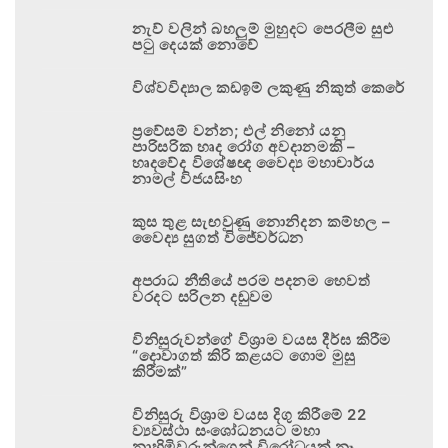
නැව් වලින් බහලුම් මුහුදට පෙරලීම සුළු
පටු දෙයක් නොවේ
විශ්වවිද්‍යාල කඩඉම් ලකුණු නිකුත් කෙරේ
ප්‍රවේසම් වන්න; එල් නිනෝ යනු
පාරිසරික හෘද රෝග අවදානමකි –
හෘදවේද විශේෂඥ වෛද්‍ය මහාචාර්ය
නාමල් විජයසිංහ
කුස තුළ සැඟවුණු නොනිදන කම්හල –
වෛද්‍ය සුගත් විජේවර්ධන
අපරාධ නීතියේ පරම පදනම හෙවත්
වරදට සරිලන දඬුවම
විනිසුරුවන්ගේ විශ්‍රාම වයස දීර්ඝ කිරීම
“දොවාගත් කිරි කළයට ගොම මුසු
කිරීමක්”
විනිසුරු විශ්‍රාම වයස දිගු කිරීමේ 22
ව්‍යවස්ථා සංශෝධනයට මහා
නාහිමිවරුන්ගෙන් විරෝධයක් නෑ