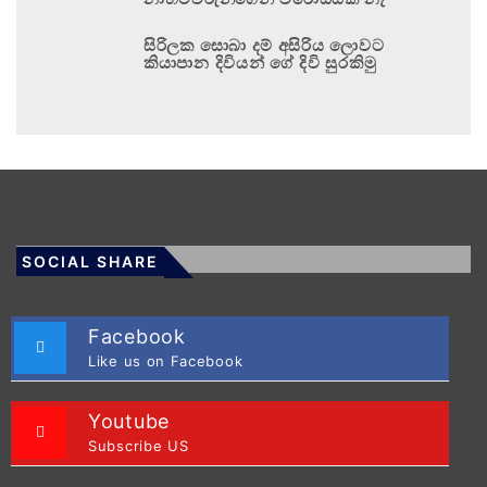
සිරිලක සොබා දම් අසිරිය ලොවට
කියාපාන දිවියන් ගේ දිවි සුරකිමු
SOCIAL SHARE
Facebook
Like us on Facebook
Youtube
Subscribe US