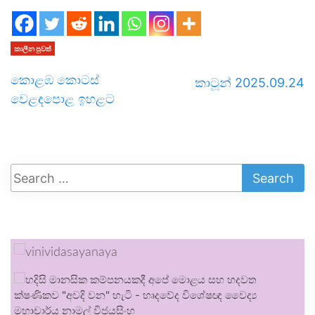
කාලීන පුවත්
කොළඹ කොටස්
කාටූන් 2025.09.24
වෙළඳපොළ ඉහළට