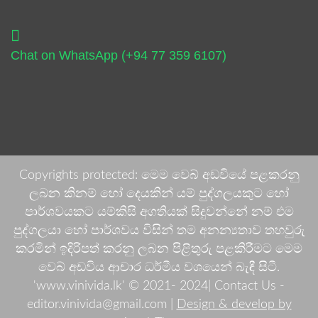
Chat on WhatsApp (+94 77 359 6107)
Copyrights protected: මෙම වෙබ් අඩවියේ පළකරනු
ලබන කිනම් හෝ දෙයකින් යම් පුද්ගලයකුට හෝ
පාර්ශවයකට යම්කිසි අගතියක් සිදුවන්නේ නම් එම
පුද්ගලයා හෝ පාර්ශවය විසින් තම අනන්‍යතාව තහවුරු
කරමින් ඉදිරිපත් කරනු ලබන පිළිතුරු පළකිරීමට මෙම
වෙබ් අඩවිය ආචාර ධර්මීය වශයෙන් බැඳී සිටී.
'www.vinivida.lk' © 2021- 2024| Contact Us -
editor.vinivida@gmail.com |
Design & develop by