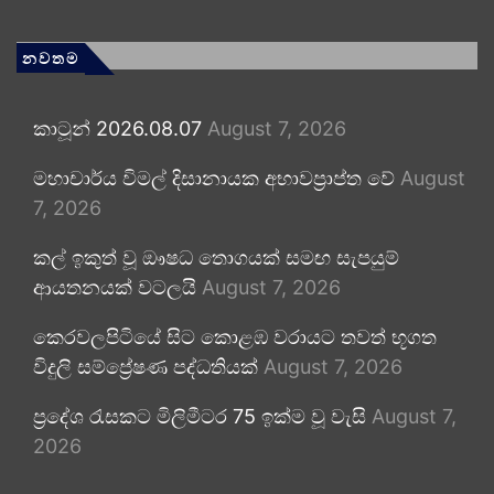
නවතම
කාටූන් 2026.08.07
August 7, 2026
මහාචාර්ය විමල් දිසානායක අභාවප්‍රාප්ත වේ
August
7, 2026
කල් ඉකුත් වූ ඖෂධ තොගයක් සමඟ සැපයුම්
ආයතනයක් වටලයි
August 7, 2026
කෙරවලපිටියේ සිට කොළඹ වරායට තවත් භූගත
විදුලි සම්ප්‍රේෂණ පද්ධතියක්
August 7, 2026
ප්‍රදේශ රැසකට මිලිමීටර 75 ඉක්ම වූ වැසි
August 7,
2026