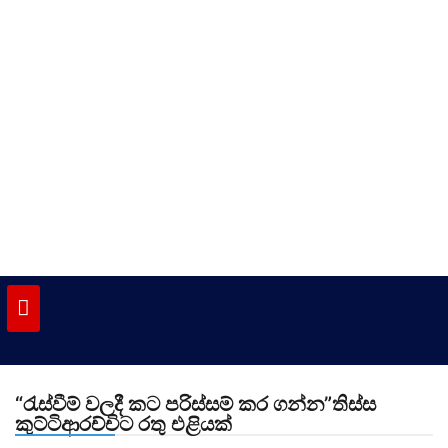
Skip
to
content
vinivida.lk
“රැස්වීම් වලදී කට පරිස්සම් කර ගන්න”තිස්ස
කුට්ටිආරච්චිට රතු එළියක්