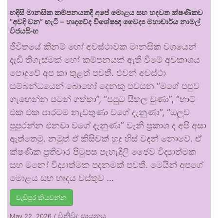
හදිසි මානසික කම්පනයකදී අපේ මොළය සහ හදවත ක්ෂණිකව
“අවදි වන” හැටි – හෘදවේද විශේෂඥ වෛද්‍ය මහාචාර්ය නාමල්
විජයසිංහ
ජීවිතයේ කිනම් හෝ අවස්ථාවක මානසික වශයෙන්
දැඩි තිගැස්මක් හෝ කම්පනයක් ඇති වීමේ අවකාශය
පොදුවේ අප කා තුළත් පවතී. එවන් අවස්ථා
සම්බන්ධයෙන් බොහෝ දෙනකු පවසන “මගේ පපුව
ගැහෙන්න පටන් ගත්තා”, “පපුව සීතල වුණා”, “හාට්
එක එක පාරටම නැවතුණා වගේ දැනුණා”, “ඔලුව
පුපුරන්න එනවා වගේ දැනුණා” වැනි ප්‍රකාශ ද අපි අසා
ඇත්තෙමු. නමුත් ඒ කිසිවක් හුදු හිස් වදන් නොවේ. ඒ
ක්ෂණික ප්‍රතිචාර පිටුපස පැහැදිලි ජෛව විද්‍යාත්මක
සහ මනෝ විද්‍යාත්මක පදනමක් පවතී. මෙයින් අපගේ
මොළය සහ හෘදය වස්තුව …
වැඩිපුර කියවන්න
විනිවිද සායනය
May 22, 2026
/