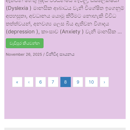
ඇතිවන හේතු බුද්ධි වර්ධනයේ ගැටලු, ඩිස්ලෙක්ෂියා
(Dyslexia ) මානසික ආබාධය වැනි විශේෂිත ඉගෙනුම්
අපහසුතා, අවධානය යොමු කිරීමට නොහැකි විවිධ
තත්ත්වයන්, අනවශ්‍ය ලෙස බිය ඇතිවන විශාදය
(depression ), කාංසාව (Anxiety ) වැනි මානසික …
වැඩිපුර කියවන්න
විනිවිද සායනය
November 26, 2025
/
«
‹
6
7
8
9
10
›