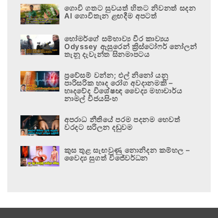
ගොවි ගතට සුවයත් හිතට නිවනත් සදන
AI ගොවිතැන ළඟදීම අපටත්
හෝමර්ගේ සම්භාව්‍ය වීර කාව්‍යය
Odyssey ඇසුරෙන් ක්‍රිස්ටෝෆර් නෝලන්
තැනූ දැවැන්ත සිනමාපටය
ප්‍රවේසම් වන්න; එල් නිනෝ යනු
පාරිසරික හෘද රෝග අවදානමකි –
හෘදවේද විශේෂඥ වෛද්‍ය මහාචාර්ය
නාමල් විජයසිංහ
අපරාධ නීතියේ පරම පදනම හෙවත්
වරදට සරිලන දඬුවම
කුස තුළ සැඟවුණු නොනිදන කම්හල –
වෛද්‍ය සුගත් විජේවර්ධන