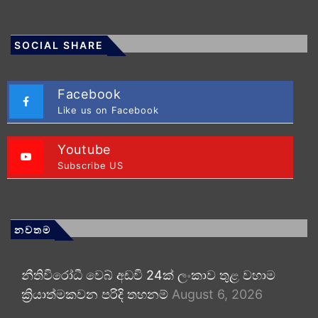
SOCIAL SHARE
Facebook
Like us on Facebook
Youtube
Subscribe US
නවතම
නීතිවිරෝධී වෙබ් අඩවි 24ක් ලංකාව තුළ වහාම
ක්‍රියාත්මකවන පරිදි තහනම්
August 6, 2026