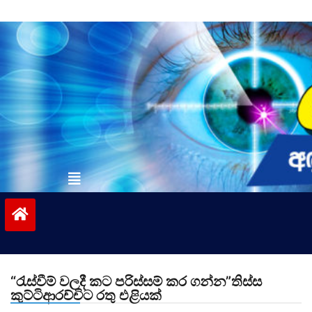
Skip
to
content
vinivida.lk
“රැස්වීම් වලදී කට පරිස්සම් කර ගන්න”තිස්ස
කුට්ටිආරච්චිට රතු එළියක්