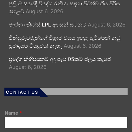
ජූලි මාසයේදී විදේශ රැකියා සඳහා පිටත්ව ගිය පිරිස
ඉහළට
August 6, 2026
ජැෆ්නා කිංග්ස් LPL අවසන් සටනට
August 6, 2026
විනිසුරුවරුන්ගේ විශ්‍රාම වයස ඉහළ දැමීමෙන් නඩු
ප්‍රමාදයට විසඳුමක් නැහැ
August 6, 2026
ප්‍රදේශ කිහිපයකට අද පැය 05කට ජලය කැපේ
August 6, 2026
CONTACT US
Name
*