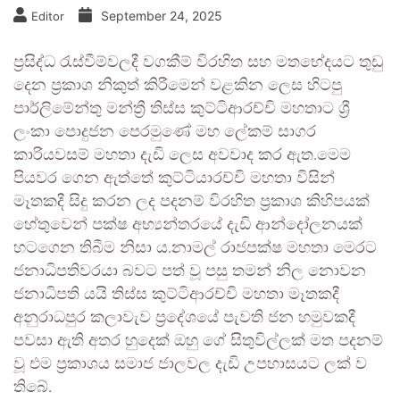
September 24, 2025
Editor
ප්‍රසිද්ධ රැස්වීම්වලදී වගකීම් විරහිත සහ මතභේදයට තුඩු
දෙන ප්‍රකාශ නිකුත් කිරීමෙන් වළකින ලෙස හිටපු
පාර්ලිමේන්තු මන්ත්‍රී තිස්ස කුට්ටිආරච්චි මහතාට ශ්‍රී
ලංකා පොදුජන පෙරමුණේ මහ ලේකම් සාගර
කාරියවසම් මහතා දැඩි ලෙස අවවාද කර ඇත.මෙම
පියවර ගෙන ඇත්තේ කුට්ටියාරච්චි මහතා විසින්
මෑතකදී සිදු කරන ලද පදනම් විරහිත ප්‍රකාශ කිහිපයක්
හේතුවෙන් පක්ෂ අභ්‍යන්තරයේ දැඩි ආන්දෝලනයක්
හටගෙන තිබීම නිසා ය.නාමල් රාජපක්ෂ මහතා මෙරට
ජනාධිපතිවරයා බවට පත් වූ පසු තමන් නිල නොවන
ජනාධිපති යයි තිස්ස කුට්ටිආරච්චි මහතා මෑතකදී
අනුරාධපුර කලාවැව ප්‍රදේශයේ පැවති ජන හමුවකදී
පවසා ඇති අතර හුදෙක් ඔහු ගේ සිතුවිල්ලක් මත පදනම්
වූ එම ප්‍රකාශය සමාජ ජාලවල දැඩි උපහාසයට ලක් ව
තිබේ.