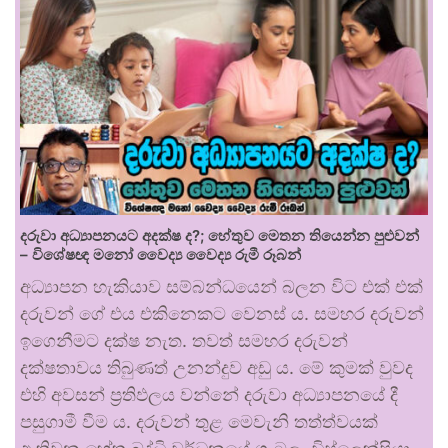
දරුවා අධ්‍යාපනයට අදක්ෂ ද?; හේතුව මෙතන තියෙන්න පුළුවන්
– විශේෂඥ මනෝ වෛද්‍ය වෛද්‍ය රුමී රූබන්
අධ්‍යාපන හැකියාව සම්බන්ධයෙන් බලන විට එක් එක්
දරුවන් ගේ එය එකිනෙකට වෙනස් ය. සමහර දරුවන්
ඉගෙනීමට දක්ෂ නැත. තවත් සමහර දරුවන්
දක්ෂතාවය තිබුණත් උනන්දුව අඩු ය. මේ කුමක් වුවද
එහි අවසන් ප්‍රතිඵලය වන්නේ දරුවා අධ්‍යාපනයේ දී
පසුගාමී වීම ය. දරුවන් තුළ මෙවැනි තත්ත්වයක්