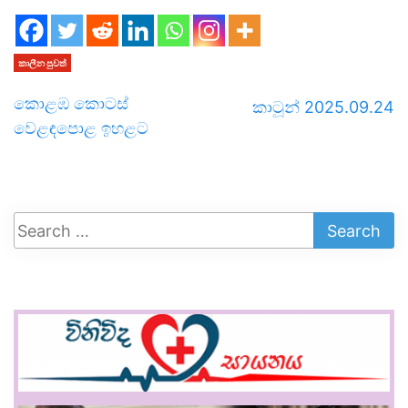
කාලීන පුවත්
කොළඹ කොටස්
කාටූන් 2025.09.24
වෙළඳපොළ ඉහළට