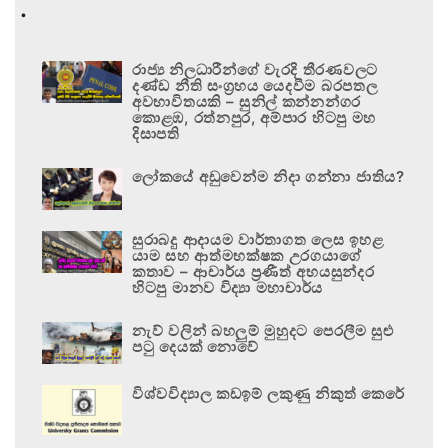
.
රාජ්‍ය නිලධාරීන්ගේ වැරදි තීරණවලට
දණ්ඩ නීති සංග්‍රහය යෙදවීම බරපතල
අවභාවිතයකි – සුනිල් කන්නන්ගර
කොළඹ, රත්නපුර, අම්පාර හිටපු මහ
දිසාපති
ලෝකයේ අඩුවෙන්ම නිදා ගන්නා ජාතිය?
සුරාබදු ආදායම වාර්තාගත ලෙස ඉහළ
යාම සහ ආත්මභක්ෂක උරගයාගේ
කතාව – ආචාර්ය ප්‍රණීත් අභයසුන්දර
හිටපු මානව විද්‍යා මහාචාර්ය
නැව් වලින් බහලුම් මුහුදට පෙරලීම සුළු
පටු දෙයක් නොවේ
විශ්වවිද්‍යාල කඩඉම් ලකුණු නිකුත් කෙරේ