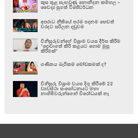
කුස තුළ සැඟවුණු නොනිදන කම්හල –
වෛද්‍ය සුගත් විජේවර්ධන
අපරාධ නීතියේ පරම පදනම හෙවත්
වරදට සරිලන දඬුවම
විනිසුරුවන්ගේ විශ්‍රාම වයස දීර්ඝ කිරීම
“දොවාගත් කිරි කළයට ගොම මුසු
කිරීමක්”
ගණිතය බැරිකම මෝඩකමක් ද?
විනිසුරු විශ්‍රාම වයස දිගු කිරීමේ 22
ව්‍යවස්ථා සංශෝධනයට මහා
නාහිමිවරුන්ගෙන් විරෝධයක් නෑ