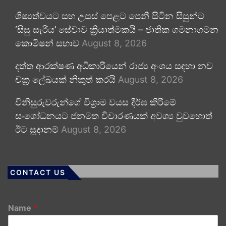
ශිෂ්‍යත්වයට සහ උසස් පෙළට පෙනී සිටින සිසුන්ට
‘සිසු සැරිය’ සේවාව ක්‍රියාත්මකයි – ජාතික ගමනාගමන
කොමිෂන් සභාව
August 8, 2026
දත්ත ආරක්ෂණ අධිකාරියෙන් රාජ්‍ය අංශය සඳහා නව
චක්‍ර ලේඛයක් නිකුත් කරයි
August 8, 2026
විනිසුරුවරුන්ගේ විශ්‍රාම වයස දීර්ඝ කිරීමේ
සංශෝධනයට ජනමත විචාරණයක් අවශ්‍ය වුවහොත්
ඊට සූදානම්
August 8, 2026
CONTACT US
Name
*