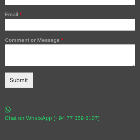
Email
*
Comment or Message
*
Submit
Chat on WhatsApp (+94 77 359 6107)