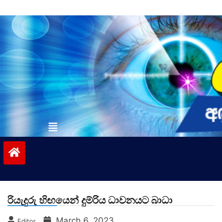
Skip
to
content
vinivida.lk
රියැදුරු හිඟයෙන් දුම්රිය ධාවනයට බාධා
March 6, 2023
Editor