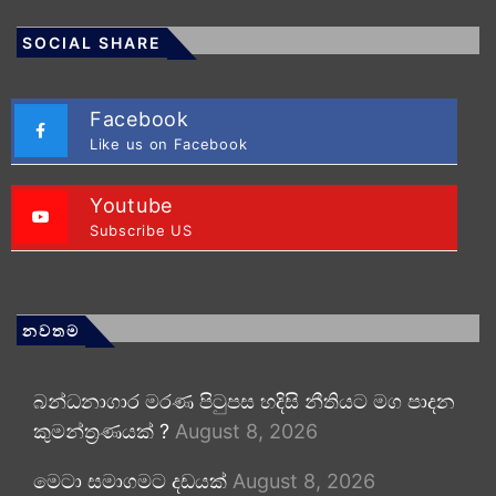
SOCIAL SHARE
Facebook
Like us on Facebook
Youtube
Subscribe US
නවතම
බන්ධනාගාර මරණ පිටුපස හදිසි නීතියට මග පාදන
කුමන්ත්‍රණයක් ?
August 8, 2026
මෙටා සමාගමට දඩයක්
August 8, 2026