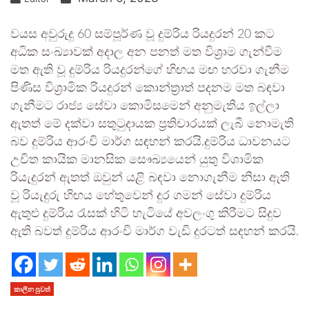
වයස අවුරුදු 60 සම්පූර්ණ වූ දුම්රිය රියදුරන් 20 කට
අධික සංඛ්‍යාවක් අදාල අන පනත් මත විශ්‍රාම ගැන්වීම
මත ඇති වූ දුම්රිය රියදුරන්ගේ හිඟය මඟ හරවා ගැනීම
පිණිස විශ්‍රාමික රියදුරන් කොන්ත්‍රාත් පදනම මත බඳවා
ගැනීමට රාජ්‍ය සේවා කොමිසමෙන් අනුමැතිය ඉල්ලා
ඇතත් මේ දක්වා සතුටුදායක ප්‍රතිචාරයක් ලැබී නොමැති
බව දුම්රිය ආරංචි මාර්ග සඳහන් කරයි.දුම්රිය ධාවනයට
උචිත කායික මානසික සෞඛ්‍යයෙන් යුතු විශාමික
රියැදුරන් ඇතත් ඔවුන් යළි බඳවා නොගැනීම නිසා ඇති
වූ රියැදුරු හිඟය හේතුවෙන් දුර ගමන් සේවා දුම්රිය
ඇතුළු දුම්රිය රැසක් හිටි හැටියේ අවලංගු කිරීමට සිදුව
ඇති බවත් දුම්රිය ආරංචි මාර්ග වැඩි දුරටත් සඳහන් කරයි.
කාලීන පුවත්