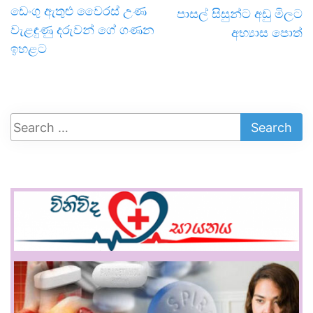
ඩෙංගු ඇතුළු වෛරස් උණ
පාසල් සිසුන්ට අඩු මිලට
වැළඳුණු දරුවන් ගේ ගණන
අභ්‍යාස පොත්
ඉහළට