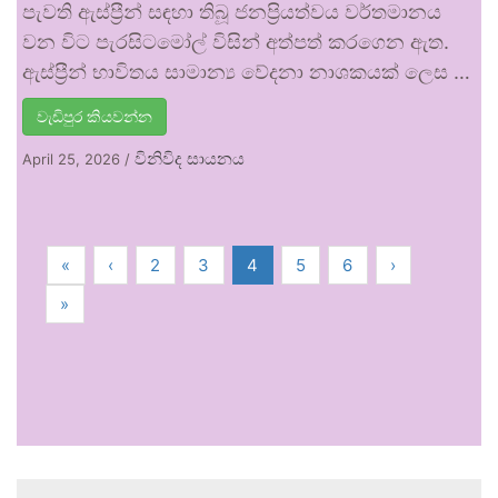
පැවති ඇස්ප්‍රීන් සඳහා තිබූ ජනප්‍රියත්වය වර්තමානය
වන විට පැරසිටමෝල් විසින් අත්පත් කරගෙන ඇත.
ඇස්ප්‍රීන් භාවිතය සාමාන්‍ය වේදනා නාශකයක් ලෙස …
වැඩිපුර කියවන්න
විනිවිද සායනය
April 25, 2026
/
«
‹
2
3
4
5
6
›
»
.