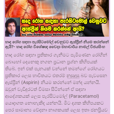
හෘද රෝග සඳහා පැරසිටමෝල් වෙනුවට ඇස්ප්‍රීන් නියම කරන්නේ
ඇයි?- හෘද රෝග විශේෂඥ වෛද්‍ය මහාචාර්ය නාමල් විජයසිංහ
හෘද රෝග සඳහා ප්‍රතිකාර ගැනීමට පැමිණෙන රෝගීන්
බොහෝ දෙනෙකු නගන ප්‍රධාන ප්‍රශ්න කිහිපයක්
තිබේ. ඉන් එක් පැනයක් වන්නේ තමන්ගේ රෝගයට
ප්‍රතිකාර ලෙස භාවිතයට එතරම් නුසුදුසු බව පැවසෙන
ඇස්ප්‍රීන් (Aspirin) නියම කරන්නේ මන්ද යන්නයි.
ඔවුන් වැඩිදුරටත් විමසා සිටින්නේ ඒ සඳහා
ආදේශකයක් ලෙස පැරසිටමෝල් (Paracetamol)
යොදාගත නොහැකිද යන්නයි. මීට දශක කිහිපයකට
පෙර සාමාන්‍ය වේදනා නාශකයක් ලෙස ඉතා ජනප්‍රියව