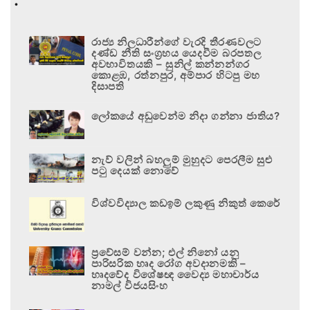
රාජ්‍ය නිලධාරීන්ගේ වැරදි තීරණවලට
දණ්ඩ නීති සංග්‍රහය යෙදවීම බරපතල
අවභාවිතයකි – සුනිල් කන්නන්ගර
කොළඹ, රත්නපුර, අම්පාර හිටපු මහ
දිසාපති
ලෝකයේ අඩුවෙන්ම නිදා ගන්නා ජාතිය?
නැව් වලින් බහලුම් මුහුදට පෙරලීම සුළු
පටු දෙයක් නොවේ
විශ්වවිද්‍යාල කඩඉම් ලකුණු නිකුත් කෙරේ
ප්‍රවේසම් වන්න; එල් නිනෝ යනු
පාරිසරික හෘද රෝග අවදානමකි –
හෘදවේද විශේෂඥ වෛද්‍ය මහාචාර්ය
නාමල් විජයසිංහ