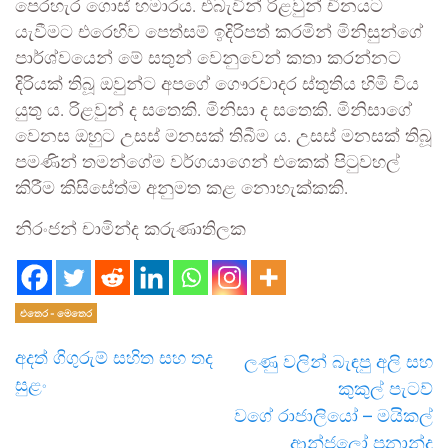
පෙරහැර ගොස් හමාරය. එබැවින් රිළවුන් චීනයට
යැවීමට එරෙහිව පෙත්සම් ඉදිරිපත් කරමින් මිනිසුන්ගේ
පාර්ශ්වයෙන් මේ සතුන් වෙනුවෙන් කතා කරන්නට
දිරියක් තිබූ ඔවුන්ට අපගේ ගෞරවාදර ස්තුතිය හිමි විය
යුතු ය. රිළවුන් ද සතෙකි. මිනිසා ද සතෙකි. මිනිසාගේ
වෙනස ඔහුට උසස් මනසක් තිබීම ය. උසස් මනසක් තිබූ
පමණින් තමන්ගේම වර්ගයාගෙන් එකෙක් පිටුවහල්
කිරීම කිසිසේත්ම අනුමත කළ නොහැක්කකි.
නිරංජන් චාමින්ද කරුණාතිලක
එතෙර - මෙතෙර
අදත් ගිගුරුම් සහිත සහ තද
ලණු වලින් බැඳපු අලි සහ
සුළං
කුකුල් පැටව්
වගේ රාජාලියෝ – මයිකල්
ආන්ජලෝ ප්‍රනාන්දු