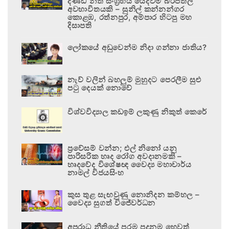
දණ්ඩ නීති සංග්‍රහය යෙදවීම බරපතල
අවභාවිතයකි – සුනිල් කන්නන්ගර
කොළඹ, රත්නපුර, අම්පාර හිටපු මහ
දිසාපති
ලෝකයේ අඩුවෙන්ම නිදා ගන්නා ජාතිය?
නැව් වලින් බහලුම් මුහුදට පෙරලීම සුළු
පටු දෙයක් නොවේ
විශ්වවිද්‍යාල කඩඉම් ලකුණු නිකුත් කෙරේ
ප්‍රවේසම් වන්න; එල් නිනෝ යනු
පාරිසරික හෘද රෝග අවදානමකි –
හෘදවේද විශේෂඥ වෛද්‍ය මහාචාර්ය
නාමල් විජයසිංහ
කුස තුළ සැඟවුණු නොනිදන කම්හල –
වෛද්‍ය සුගත් විජේවර්ධන
අපරාධ නීතියේ පරම පදනම හෙවත්