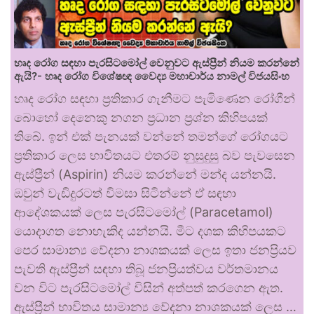
හෘද රෝග සඳහා පැරසිටමෝල් වෙනුවට ඇස්ප්‍රීන් නියම කරන්නේ
ඇයි?- හෘද රෝග විශේෂඥ වෛද්‍ය මහාචාර්ය නාමල් විජයසිංහ
හෘද රෝග සඳහා ප්‍රතිකාර ගැනීමට පැමිණෙන රෝගීන්
බොහෝ දෙනෙකු නගන ප්‍රධාන ප්‍රශ්න කිහිපයක්
තිබේ. ඉන් එක් පැනයක් වන්නේ තමන්ගේ රෝගයට
ප්‍රතිකාර ලෙස භාවිතයට එතරම් නුසුදුසු බව පැවසෙන
ඇස්ප්‍රීන් (Aspirin) නියම කරන්නේ මන්ද යන්නයි.
ඔවුන් වැඩිදුරටත් විමසා සිටින්නේ ඒ සඳහා
ආදේශකයක් ලෙස පැරසිටමෝල් (Paracetamol)
යොදාගත නොහැකිද යන්නයි. මීට දශක කිහිපයකට
පෙර සාමාන්‍ය වේදනා නාශකයක් ලෙස ඉතා ජනප්‍රියව
පැවති ඇස්ප්‍රීන් සඳහා තිබූ ජනප්‍රියත්වය වර්තමානය
වන විට පැරසිටමෝල් විසින් අත්පත් කරගෙන ඇත.
ඇස්ප්‍රීන් භාවිතය සාමාන්‍ය වේදනා නාශකයක් ලෙස …