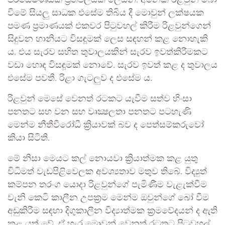
වීමේ සියලු සාධක එසේම තිබිය දී මොවුන් ලක්ෂයක
පමණ ප්‍රමාණයක් එකවර පිටුවහල් කිරීම රිළවුන්ගෙන්
සිදුවන හානියට විසඳූමක් ලෙස සඳහන් කළ නොහැකි
ය. එය සැරව සහිත තුවාලයකින් සැරව ඉවත්කිරීමකට
වඩා හොඳ විසඳූමක් නොවේ. සැරව ඉවත් කළ ද තුවාලය
එසේම පවතී. රිළා ගැටලුව ද එසේම ය.
රිළවුන් මෙසේ වෙනත් රටකට යැවීම සත්ව හිංසා
පනතට සහ වන සහ වෘක්‍ෂලතා පනතට පටහැණි
මෙන්ම නීතීවීරෝධී ක්‍රියාවක් බව ද පෙත්සම්කරුවෝ
කියා සිටිති.
මේ නිසා මෙයට කල් නොයවා ක්‍රියාත්මක කළ යුතු
විධිමත් වැඩපිළිවෙලක අවශ්‍යතාව මතුව තිබේ. විද්‍යුත්
කම්පන තරංග යොදා රිළවුන්ගේ පැමිණීම වැළැක්වීම
වැනි කෙටි කාලීන උපක්‍රම මෙන්ම ඔවුන්ගේ බෝ වීම
අඩුකිරීම සඳහා දිගුකාලීන විද්‍යාත්මක ක්‍රමවේදයන් ද ඇති
කළ යුත් වේ. ඒ හැර මොවුන් වෙනත් රටතට පිටුවහල්