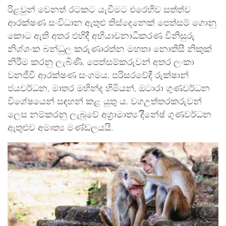
රිළවුන් වෙනත් රටකට යැවීමට එරෙහිව සත්ත්ව
ආරක්ෂණ සංවිධාන ඇතුළු තිස්දෙනෙක් පෙත්සම් ගොනු
කොට ඇති අතර එහිදී අභියාචනාධිකරණ විනිසුරු
නිශ්ශංක බන්ධුල කරුණාරත්න මහතා නොතිසී නිකුක්
නිරීම කරනු ලැබිණි. පෙත්සම්කරුවන් අතර ලංකා
වනජීවී ආරක්ෂණ සංගමය, පරිසරවේදී රුක්ෂාන්
ජයවර්ධන, මාතර මහින්ද හිමියන්, ඔටාරා ගුණවර්ධන
විශේෂයෙන් සඳහන් කළ යුතු ය. වගඋත්තරකරුවන්
ලෙස නම්කරනු ලැබුවේ අග්‍රාමාත්‍ය දිිනේෂ් ගුණවර්ධන
ඇතුළුව අමාත්‍ය මණ්ඩලයයි.