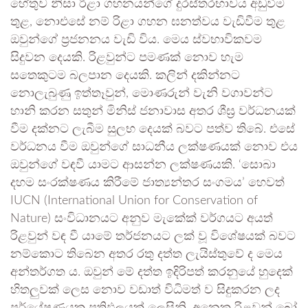
හේතුව නිසා රිළා ගහනයන්ගේ දුරස්තරභාවය අඩුවීම
තුළ, නොඑසේ නම් රිළා ගහන ඝනත්වය වැඩිවීම තුළ
ඔවුන්ගේ ප්‍රජනනය වැඩි විය. මෙය ස්වභාවිකවම
සිදුවන දෙයකි. රිළවුන්ට පමණක් නොව හැම
සතෙකුටම බලපාන දෙයකි. කලින් දකින්නට
නොලැබුණු ඉත්තෑවුන්, මොණරුන් වැනි වගාවන්ට
හානි කරන සතුන් මිනිස් ජනාවාස අතර ශීඝ්‍ර වර්ධනයක්
වීම දක්නට ලැබීම සුලභ දෙයක් බවට පත්ව තිබේ. එසේ
වර්ධනය වීම ඔවුන්ගේ සාධනීය ලක්ෂණයක් නොව එය
ඔවුන්ගේ වඳවී යාමට ආසන්න ලක්ෂණයකි. ‘සොබා
දහම සංරක්ෂණය කිරීමේ ජාත්‍යන්තර සංගමය’ හෙවත්
IUCN (International Union for Conservation of
Nature) සංවිධානයට අනුව මැකේක් වර්ගයට අයත්
රිළවුන් වඳ වී යාමේ තර්ජනයට ලක් වූ විශේෂයක් බවට
නම්කොට තිබෙන අතර රතු දත්ත ලැයිස්තුවේ ද මෙය
අන්තර්ගත ය. ඔවුන් මේ දත්ත ඉදිරිපත් කරනුයේ හුදෙක්
හිතලුවක් ලෙස නොව වඩාත් විධිමත් ව සිදුකරන ලද
පර්යේෂණයක ප්‍රතිඵලයක් ලෙසිනි. අනෙක රිළවුන් බෝ