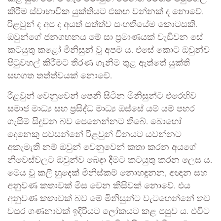
කිරීම ස්වාභාවික යුක්තියට එකඟ වන්නක් ද නොවේ.
රිළවුන් ද අප ද අයත් සත්ත්ව සංහතියේම කොටසකි.
ඔවුන්ගේ ජනගහනය මේ සා ප්‍රමාණයක් වැඩිවන සේ
කටයුතු කළෝ මිනිසුන් වූ අපම ය. එසේ කොට ඔවුන්ව
පිටුවහල් කිරීමට තීරණ ගැනීම තුළ ඇත්තේ යුක්ති
සහගත තත්ත්වයක් නොවේ.
රිළවුන් වෙනුවෙන් පෙනී සිටින මිනිසුන්ට එරෙහිව
සමාජ මාධ්‍ය සහ ප්‍රසිද්ධ මාධ්‍ය ඔස්සේ යම් යම් පහර
ගැසීම් සිදුවන බව පෙනෙන්නට තිබේ. බොහෝ
දෙනෙකු පවසන්නේ රිළවුන් චීනයට යවන්නට
අකැමැති නම් ඔවුන් වෙනුවෙන් කතා කරන අයගේ
නිවෙස්වලට ඔවුන්ව බෙදා දීමට කටයුතු කරන ලෙස ය.
මෙය වූ කලී හුදෙක් මිනිස්කම් නොහඳූනන, අඥාන සහ
අනුවණ කතාවක් මිස වෙන කිසිවක් නොවේ. එය
අනුවණ කතාවක් බව මේ මිනිසුන්ට වැටහෙන්නේ තව
වසර ගණනාවක් ඉදිරියට ලෝකයට කළ පසුව ය. එවිට