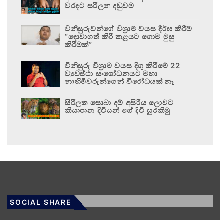
වරදට සරිලන දඬුවම
විනිසුරුවන්ගේ විශ්‍රාම වයස දීර්ඝ කිරීම
“දොවාගත් කිරි කළයට ගොම මුසු
කිරීමක්”
විනිසුරු විශ්‍රාම වයස දිගු කිරීමේ 22
ව්‍යවස්ථා සංශෝධනයට මහා
නාහිමිවරුන්ගෙන් විරෝධයක් නෑ
සිරිලක සොබා දම් අසිරිය ලොවට
කියාපාන දිවියන් ගේ දිවි සුරකිමු
SOCIAL SHARE