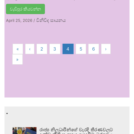
වැඩිපුර කියවන්න
විනිවිද සායනය
April 25, 2026
/
«
‹
2
3
4
5
6
›
»
.
රාජ්‍ය නිලධාරීන්ගේ වැරදි තීරණවලට