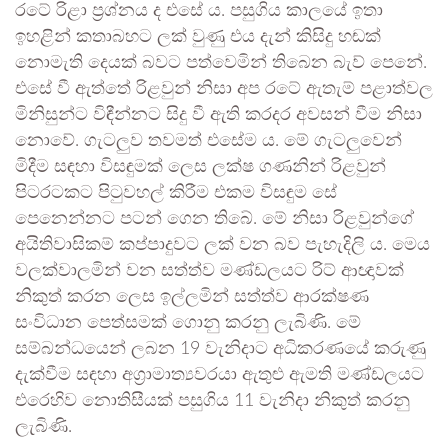
රටේ රිළා ප්‍රශ්නය ද එසේ ය. පසුගිය කාලයේ ඉතා
ඉහළින් කතාබහට ලක් වුණු එය දැන් කිසිදු හඬක්
නොමැති දෙයක් බවට පත්වෙමින් තිබෙන බැව් පෙනේ.
එසේ වී ඇත්තේ රිළවුන් නිසා අප රටේ ඇතැම් පළාත්වල
මිනිසුන්ට විඳීන්නට සිදු වී ඇති කරදර අවසන් වීම නිසා
නොවේ. ගැටලුව තවමත් එසේම ය. මේ ගැටලුවෙන්
මිදීම සඳහා විසඳුමක් ලෙස ලක්ෂ ගණනින් රිළවුන්
පිටරටකට පිටුවහල් කිරීම එකම විසඳුම සේ
පෙනෙන්නට පටන් ගෙන තිබේ. මේ නිසා රිළවුන්ගේ
අයිතිවාසිකම් කප්පාදුවට ලක් වන බව පැහැදිලි ය. මෙය
වලක්වාලමින් වන සත්ත්ව මණ්ඩලයට රිට් ආඥාවක්
නිකුත් කරන ලෙස ඉල්ලමින් සත්ත්ව ආරක්ෂණ
සංවිධාන පෙත්සමක් ගොනු කරනු ලැබිණි. මේ
සම්බන්ධයෙන් ලබන 19 වැනිදාට අධිකරණයේ කරුණු
දැක්වීම සඳහා අග්‍රාමාත්‍යවරයා ඇතුළු ඇමති මණ්ඩලයට
එරෙහිව නොතිසීයක් පසුගිය 11 වැනිදා නිකුත් කරනු
ලැබිණි.