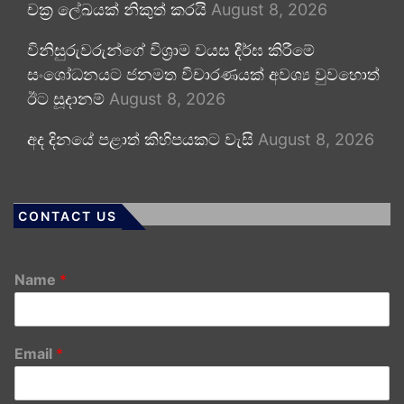
චක්‍ර ලේඛයක් නිකුත් කරයි
August 8, 2026
විනිසුරුවරුන්ගේ විශ්‍රාම වයස දීර්ඝ කිරීමේ
සංශෝධනයට ජනමත විචාරණයක් අවශ්‍ය වුවහොත්
ඊට සූදානම්
August 8, 2026
අද දිනයේ පළාත් කිහිපයකට වැසි
August 8, 2026
CONTACT US
Name
*
Email
*