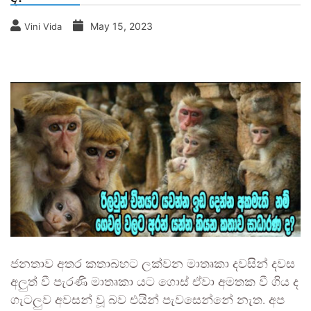
May 15, 2023
Vini Vida
ජනතාව අතර කතාබහට ලක්වන මාතෘකා දවසින් දවස
අලුත් වී පැරණි මාතෘකා යට ගොස් ඒවා අමතක වී ගිය ද
ගැටලුව අවසන් වූ බව එයින් පැවසෙන්නේ නැත. අප