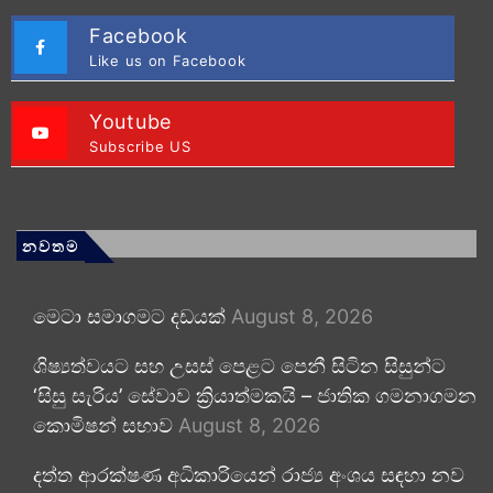
Facebook
Like us on Facebook
Youtube
Subscribe US
නවතම
මෙටා සමාගමට දඩයක්
August 8, 2026
ශිෂ්‍යත්වයට සහ උසස් පෙළට පෙනී සිටින සිසුන්ට
‘සිසු සැරිය’ සේවාව ක්‍රියාත්මකයි – ජාතික ගමනාගමන
කොමිෂන් සභාව
August 8, 2026
දත්ත ආරක්ෂණ අධිකාරියෙන් රාජ්‍ය අංශය සඳහා නව