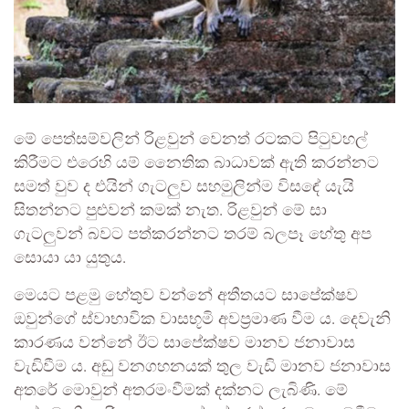
මේ පෙත්සම්වලින් රිළවුන් වෙනත් රටකට පිටුවහල්
කිරීමට එරෙහි යම් නෛතික බාධාවක් ඇති කරන්නට
සමත් වුව ද එයින් ගැටලුව සහමුලින්ම විසඳේ යැයි
සිතන්නට පුළුවන් කමක් නැත. රිළවුන් මේ සා
ගැටලුවන් බවට පත්කරන්නට තරම් බලපෑ හේතු අප
සොයා යා යුතුය.
මෙයට පළමු හේතුව වන්නේ අතීතයට සාපේක්ෂව
ඔවුන්ගේ ස්වාභාවික වාසභූමි අවප්‍රමාණ වීම ය. දෙවැනි
කාරණය වන්නේ ඊට සාපේක්ෂව මානව ජනාවාස
වැඩිවීම ය. අඩු වනගහනයක් තුල වැඩි මානව ජනාවාස
අතරේ මොවුන් අතරමංවීමක් දක්නට ලැබිණි. මේ