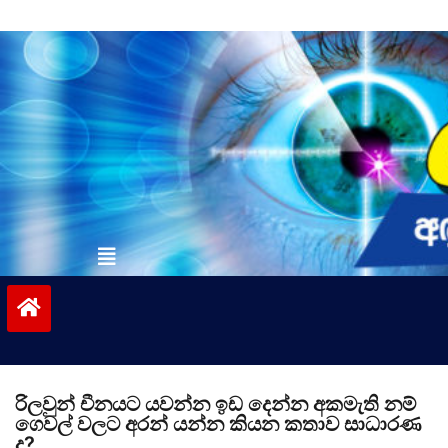
Skip
to
content
vinivida.lk
රිලවුන් චීනයට යවන්න ඉඩ දෙන්න අකමැති නම්
ගෙවල් වලට අරන් යන්න කියන කතාව සාධාරණ
ද?