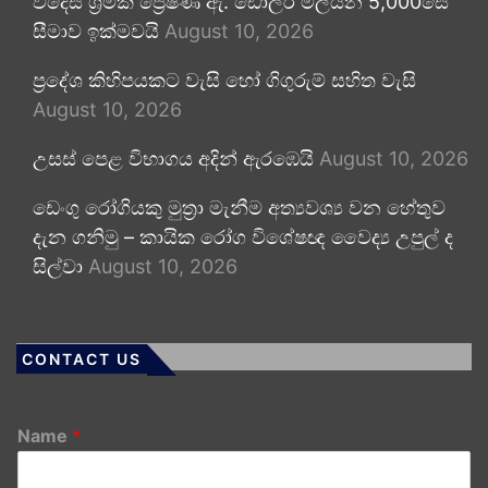
විදෙස් ශ්‍රමික ප්‍රේෂණ ඇ. ඩොලර් මිලියන 5,000සේ
සීමාව ඉක්මවයි
August 10, 2026
ප්‍රදේශ කිහිපයකට වැසි හෝ ගිගුරුම් සහිත වැසි
August 10, 2026
උසස් පෙළ විභාගය අදින් ඇරඹෙයි
August 10, 2026
ඩෙංගු රෝගියකු ⁣මුත්‍රා මැනීම අත්‍යවශ්‍ය වන හේතුව
දැන ගනිමු – කායික රෝග විශේෂඥ වෛද්‍ය උපුල් ද
සිල්වා
August 10, 2026
CONTACT US
Name
*