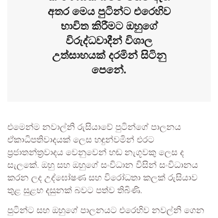
අතර මෙය පුටින්ට එරෙහිව
භාවිත කිරීමට ඔහුගේ
විරුද්ධවාදීන් විශාල
උත්සාහයක් දරමින් සිටිනු
පෙනේ.
එමෙන්ම නවාල්නි රුසියාවේ පුටින්ගේ පාලනය
ඒකාධිපතිවාදයක් ලෙස හඳුන්වමින් එරට
ප්‍රජාතන්ත්‍රවාදය වෙනුවෙන් හඬ නැගූවකු ලෙස ද
සැලකේ. ඔහු සහ ඔහුගේ සංවිධාන විසින් සංවිධානය
කරන ලද උද්ඝෝෂණ සහ විරෝධතා කලක් රුසියාව
තුළ සුළභ දසුනක් බවට පත්ව තිබිණි.
පුටින්ට සහ ඔහුගේ පාලනයට එරෙහිව නවල්නි ගෙන