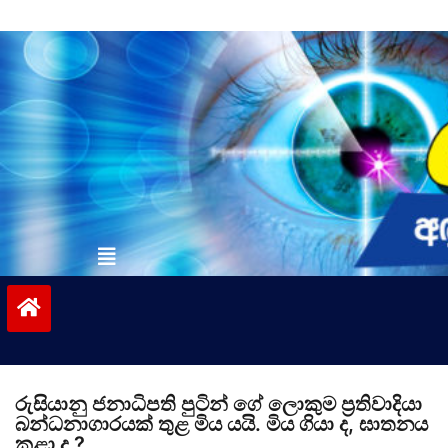
Skip
to
content
vinivida.lk
රුසියානු ජනාධිපති පුටින් ගේ ලොකුම ප්‍රතිවාදියා
බන්ධනාගාරයක් තුළ මිය යයි. මිය ගියා ද, ඝාතනය
කළා ද ?