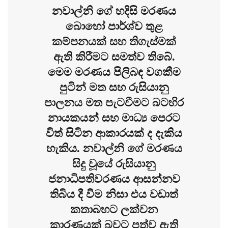
නවාල්නි ගේ හදිසි මරණය
බොහෝ පාර්ශ්ව තුළ
කම්පනයක් සහ තිගැස්මක්
ඇති කිරීමට සමත්ව තිබේ.
මෙම මරණය පිලිබඳ වගකීම
පුටින් මත සහ රුසියානු
පාලනය මත පැටවීමට බටහිර
නායකයන් සහ මාධ්‍ය පෙරට
විත් සිටින ආකාරයක් ද දැකිය
හැකිය. නවාල්නි ගේ මරණය
සිදු වූයේ රුසියානු
ජනාධිපතිවරණය ආසන්නව
තිබිය දී වීම නිසා එය වඩාත්
කතාබහට ලක්වන
කාරණයක් බවට පත්ව ඇති