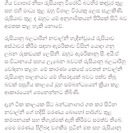
ගිය ව්‍යාපාර නිසා රුසියානු විරෝධී බටහිර කඳවුර තුළ
සහ එහි මාධ්‍ය තුළ ඔහු විශාල වීරයකු ලෙස සැලකිණි.
රුසියාව තුළ ද ඔහුට යම් අනුගාමිකයන් පිරිසක් සිටි බව
අමතක කළ හැකි නොවේ.
රුසියානු බලධාරීන් නවාල්නි හැඳින්වූයේ රුසියාව
අස්ථාවර කිරීම සඳහා ඇමරිකාව විසින් යොදා ගනු
ලබන රූකඩයක් ලෙසිනි. ඔහුට ඇමරිකානු සී. අයි.ඒ
සංවිධානයේ සහය ලැබෙන බවටත් රුසියානු බලධාරීහු
චෝදනා කළහ. මේ කාරණා කෙසේ වෙතත් නවාල්නි
රුසියානු පාලනයට යම් හිසරදයක් බවට පත්ව තිබූ
බවක් පසුගිය කාලයේ ඔුහ සම්බන්ධයෙන් ක්‍රියා කළ
ආකාරයෙන් පෙනෙන්නට තිබිණි.
දැන් ටික කාලයක සිට බන්ධනාගාර ගත කර සිටින
නවාල්නි ගේ හදිසි මරණය බොහෝ පාර්ශ්ව තුළ
කම්පනයක් සහ තිගැස්මක් ඇති කිරීමට සමත්ව තිබේ.
මෙම මරණය පිලිබඳ වගකීම පුටින් මත සහ රුසියානු