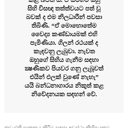
සිහි විසඥ තත්ත්වයට පත් වූ
බවක් ද එම නිලධාරීන් පවසා
තිබිණි. “ඒ මොහොතේම
වෛද්‍ය කණ්ඩායමක් එහි
පැමිණියා. ගිලන් රථයක් ද
කැඳවනු ලැබුවා. නැවත
ඔහුගේ සිහිය ගැනීම සඳහා
ක්‍ෂණිකව පියවර ගනු ලැබූවත්
එයින් ඵලක් වුණේ නැහැ”
යයි බන්ධනාගාරය නිකුත් කළ
නිවේදනයක සඳහන් වේ.
නවල්නි ඝාතනය කිරීම සඳහා අවස්ථා කිහිපයකම