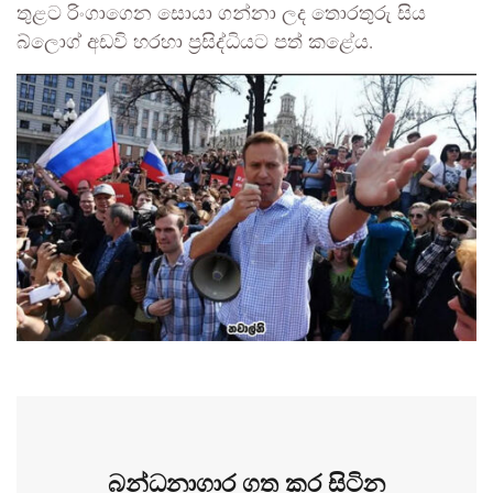
තුළට රිංගාගෙන සොයා ගන්නා ලද තොරතුරු සිය
බ්ලොග් අඩවි හරහා ප්‍රසිද්ධියට පත් කළේය.
බන්ධනාගාර ගත කර සිටින