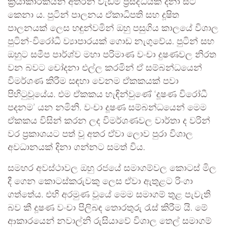
ක්‍රියාකාරිකයන් අතරින් වැඩිම ප්‍රසිද්ධියක් දිනා සිටි
කෙනා ය. පුටින් පාලනය ඒකාධිපති සහ දූෂිත
පාලනයක් ලෙස හඳුන්වමින් ඔහු පසුගිය කාලයේ විශාල
පුටින්-විරෝධී ව්‍යාපාරයක් ගොඩ නැගුවේය. පුටින් සහ
ඔහුට සමීප පාර්ශ්ව මහා පරිමාණ වංචා දුෂණවල නිරත
වන බවට චෝදනා එල්ල කරමින් ඒ සම්බන්ධයෙන්
විමර්ශණ කිරීම සඳහා වෙනම ඒකකයක් පවා
පිහිටුවූයේය. එම ඒකකය හැඳින්වුණේ ‘දූෂණ විරෝධී
පදනම’ යන නමිනි. වංචා දූෂණ සම්බන්ධයෙන් මෙම
ඒකකය විසින් කරන ලද විමර්ශණවල වාර්තා ද වරින්
වර ප්‍රකාශයට පත් වූ අතර ඒවා ලොව පුරා විශාල
අවධානයක් දිනා ගන්නට සමත් විය.
සමහර අවස්ථාවල ඔහු රජයේ සමාගම්වල කොටස් මිල
දී ගෙන කොටස්කරුවකු ලෙස ඒවා ඇතුළට රිංගා
ගත්තේය. එහි අරමුණ වූයේ මෙම සමාගම් තුළ පැවැති
බව කී දූෂණ වංචා පිලිබඳ තොරතුරු රැස් කිරීම යි. මේ
ආකාරයෙන් නවාල්නි රුසියාවේ විශාල තෙල් සමාගම්