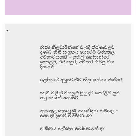
.
රාජ්‍ය නිලධාරීන්ගේ වැරදි තීරණවලට
දණ්ඩ නීති සංග්‍රහය යෙදවීම බරපතල
අවභාවිතයකි – සුනිල් කන්නන්ගර
කොළඹ, රත්නපුර, අම්පාර හිටපු මහ
දිසාපති
ලෝකයේ අඩුවෙන්ම නිදා ගන්නා ජාතිය?
නැව් වලින් බහලුම් මුහුදට පෙරලීම සුළු
පටු දෙයක් නොවේ
කුස තුළ සැඟවුණු නොනිදන කම්හල –
වෛද්‍ය සුගත් විජේවර්ධන
ගණිතය බැරිකම මෝඩකමක් ද?