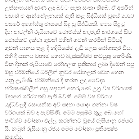
උත්සාහයන් දරණ ලද බවට සැක සංකා තිබේ. ඒ අතරින්
වඩාත් ම ආන්දෝලනයක් ඇති කළ සිද්ධියක් වූයේ 2020
වසරේ අගෝස්තු මාසයේ සිදු වූ සිද්ධියකි. මෙය සිදු වූ
දින නවල්නි රුසියාවේ ටොම්ස්ක් නැමැති නරගයේ සිට
මොස්කව් දක්වා ගුවන් මගින් ගමන් කරමින් සිටියදී
ගුවන් යානය තුළ දී හදිසියේම දැඩි ලෙස රෝගාතුර විය.
එහි දී යානය වහාම ගොඩ බැස්සවීමට කටයුතු කෙරිණි.
ටික දිනක් රුසියාවේ රෝහලක ප්‍රතිකාර ලබා දීමෙන් පසු
ඔහු ජර්මනියේ බර්ලින් නුවර රෝහලක් වෙත ගෙන
යනු ලැබිණි. ජර්මනියේ දී කරන ලද වෛද්‍ය
පරීක්‍ෂණවලින් පසු සඳහන් කෙරුණේ උග්‍ර විෂ වර්ගයක්
ඔහුගේ ශරීරගතව ඇති බවකි. මෙම විෂ වර්ගය
යුද්ධවලදී රසායනික අවි සඳහා යොදා ගන්නා විෂ
වර්ගයක් බව ද පැවසිණි. මෙම පසුබිම තුළ බොහෝ
පාර්ශ්ව චෝදනා එල්ල කරන්නට වූයේ රුසියානු රජයට
යි. නමුත් රුසියානු රජය මෙම චෝදනා ප්‍රතික්‍ෂේප
කළේය.