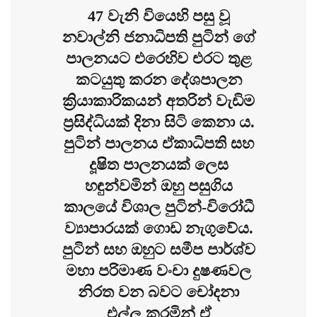
47 වැනි වියෙහි පසු වූ
නවාල්නි ජනාධිපති පුටින් ගේ
පාලනයට එරෙහිව එරට තුළ
කටයුතු කරන දේශපාලන
ක්‍රියාකාරිකයන් අතරින් වැඩිම
ප්‍රසිද්ධියක් දිනා සිටි කෙනා ය.
පුටින් පාලනය ඒකාධිපති සහ
දූෂිත පාලනයක් ලෙස
හඳුන්වමින් ඔහු පසුගිය
කාලයේ විශාල පුටින්-විරෝධී
ව්‍යාපාරයක් ගොඩ නැගුවේය.
පුටින් සහ ඔහුට සමීප පාර්ශ්ව
මහා පරිමාණ වංචා දුෂණවල
නිරත වන බවට චෝදනා
එල්ල කරමින් ඒ