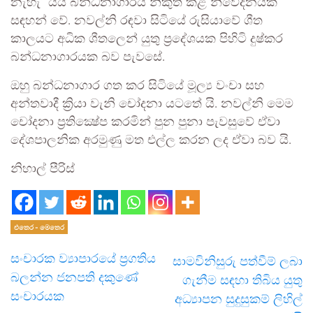
නැහැ” යයි බන්ධනාගාරය නිකුත් කළ නිවේදනයක
සඳහන් වේ. නවල්නි රඳවා සිටියේ රුසියාවේ ශීත
කාලයට අධික ශීතලෙන් යුතු ප්‍රදේශයක පිහිටි දුෂ්කර
බන්ධනාගාරයක බව පැවසේ.
ඔහු බන්ධනාගාර ගත කර සිටියේ මූල්‍ය වංචා සහ
අන්තවාදී ක්‍රියා වැනි චෝදනා යටතේ යි. නවල්නි මෙම
චෝදනා ප්‍රතික්‍ෂේප කරමින් පුන පුනා පැවසුවේ ඒවා
දේශපාලනික අරමුණු මත එල්ල කරන ලද ඒවා බව යි.
නිහාල් පීරිස්
එතෙර - මෙතෙර
සංචාරක ව්‍යාපාරයේ ප්‍රගතිය
සාමවිනිසුරු පත්වීම් ලබා
බලන්න ජනපති දකුණේ
ගැනීම සඳහා තිබිය යුතු
සංචාරයක
අධ්‍යාපන සුදුසුකම් ලිහිල්