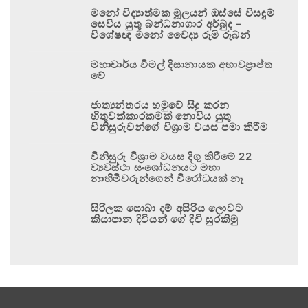
මනෝ විද්‍යාත්මක මූලයන් ඔස්සේ විසඳුම්
සෙවිය යුතු බන්ධනාගාර අර්බුද –
විශේෂඥ මනෝ වෛද්‍ය රූමි රූබන්
මහාචාර්ය විමල් දිසානායක අභාවප්‍රාප්ත
වේ
ජාත්‍යන්තරය හමුවේ සිදු කරන
හිතුවක්කාරකමක් නොවිය යුතු
විනිසුරුවන්ගේ විශ්‍රාම වයස පමා කිරීම
විනිසුරු විශ්‍රාම වයස දිගු කිරීමේ 22
ව්‍යවස්ථා සංශෝධනයට මහා
නාහිමිවරුන්ගෙන් විරෝධයක් නෑ
සිරිලක සොබා දම් අසිරිය ලොවට
කියාපාන දිවියන් ගේ දිවි සුරකිමු