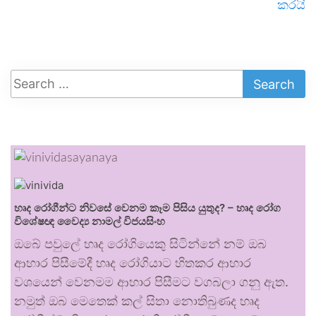
කරයි
හෘද රෝගීන්ට නිවසේ වෙනම කෑම පිසිය යුතුද? – හෘද රෝග
විශේෂඥ වෛද්‍ය නාමල් විජයසිංහ
ඔබේ පවුලේ හෘද රෝගියෙකු සිටින්නේ නම් ඔබ
ආහාර පිසීමේදී හෘද රෝගියාට හිතකර ආහාර
වශයෙන් වෙනමම ආහාර පිසීමට වගබලා ගනු ඇත.
නමුත් ඔබ මෙතෙක් කල් සිතා නොතිබුණද හෘද