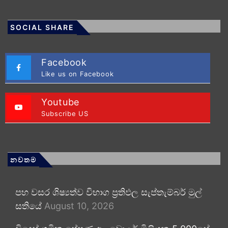
SOCIAL SHARE
Facebook
Like us on Facebook
Youtube
Subscribe US
නවතම
පහ වසර ශිෂ්‍යත්ව විභාග ප්‍රතිඵල සැප්තැම්බර් මුල්
සතියේ
August 10, 2026