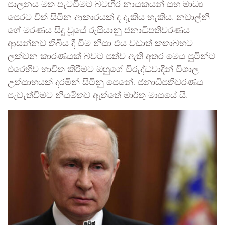
පාලනය මත පැටවීමට බටහිර නායකයන් සහ මාධ්‍ය
පෙරට විත් සිටින ආකාරයක් ද දැකිය හැකිය. නවාල්නි
ගේ මරණය සිදු වූයේ රුසියානු ජනාධිපතිවරණය
ආසන්නව තිබිය දී වීම නිසා එය වඩාත් කතාබහට
ලක්වන කාරණයක් බවට පත්ව ඇති අතර මෙය පුටින්ට
එරෙහිව භාවිත කිරීමට ඔහුගේ විරුද්ධවාදීන් විශාල
උත්සාහයක් දරමින් සිටිනු පෙනේ. ජනාධිපතිවරණය
පැවැත්වීමට නියමිතව ඇත්තේ මාර්තු මාසයේ යි.