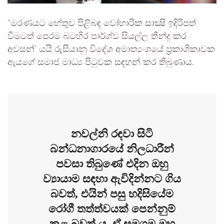
“මරණයට හේතුව පිළිබඳ වෝහාරික සාක්‍ෂි ඉදිරිපත්
වීමටත් පෙරම බටහිර පාර්ශ්ව සියල්ල තීන්දු කර
අවසන්’ යයි රුසියානු විදේශ අමාත්‍යංශයේ ප්‍රකාශිකාවක
ඇයගේ සමාජ මාධ්‍ය පිටුවක සඳහන් කර තිබුණාය.
නවල්නි රඳවා සිටි
බන්ධනාගාරයේ නිලධාරීන්
පවසා තිබුණේ එදින ඔහු
ව්‍යායාම සඳහා ඇවිදින්නට ගිය
බවත්, එයින් පසු හදිසියේම
රෝගී තත්ත්වයක් පෙන්නුම්
කළ බවත් ය. ඒ සමගම ඔහු