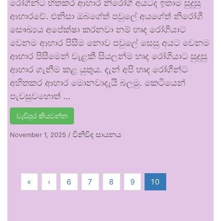
රෝගීන්ට හිතකර ආහාර නිරෝගී අයටද ඉතාම සුදුසු
ආහාරවේ. එනිසා ඔබගේත් පවුලේ අයගේත් නිරෝගී
සෞඛ්‍යය අපේක්ෂා කරනවා නම් හෘද රෝගියාට
වෙනම ආහාර පිසීම නොව පවුලේ සෙසු අයට වෙනම
ආහාර පිසීමෙන් වැළකී සියලන්ම හෘද රෝගියාට සුදුසු
ආහාර ගැනීම කළ යුතුය. දැන් අපි හෘද රෝගීන්ට
අහිතකර ආහාර මොනවාදැයි බලමු. කෙටියෙන්
පැවසුවහොත් …
වැඩිපුර කියවන්න
විනිවිද සායනය
November 1, 2025
/
«
‹
6
7
8
9
10