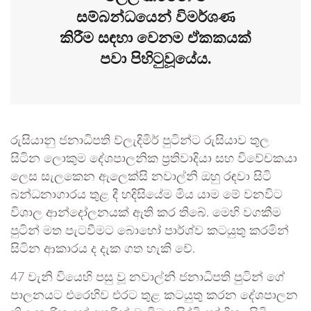
සම්බන්ධයෙන් විමර්ශණ
කිරීම සඳහා වෙනම ඒකකයක්
පවා පිහිටුවූයේය.
රුසියානු ජනාධිපති ව්ලැදිමිර් පුටින්ට රුසියාව තුල
සිටින ලොකුම දේශපාලනික ප්‍රතිවාදියා සහ විවේචකයා
ලෙස සැලකෙන ඇලෙක්සි නවාල්නි ඔහු රඳවා සිටි
බන්ධනාගාරය තුළ දී හදිසියේම මිය යාම මේ වනවිට
විශාල ආන්දෝලනයක් ඇති කර තිබේ. මෙහි වගකීම
පුටින් මත පැටවීමට බොහෝ පාර්ශ්ව කටයුතු කරමින්
සිටින ආකාරය ද දැක ගත හැකි වේ.
47 වැනි වියෙහි පසු වූ නවාල්නි ජනාධිපති පුටින් ගේ
පාලනයට එරෙහිව එරට තුළ කටයුතු කරන දේශපාලන