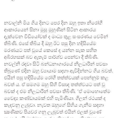
නවාල්නි මිය ගිය දිනට පෙර දින ඔහු ඉතා නිරෝගී
ආකාරයෙන් සිනා මුසු මුහුණින් සිටින ආකාරය
දැක්වෙන විඩියෝවක් ද මාධ්‍ය තුළ සංසරණය වෙමින්
තිබිණි. එසේ තිබිය දී ඔහු ඊට පසු දින හදිසියේම
මරණයට පත් වූයේ කෙසේ ද යන්න සැක සහිත
අබිරහසක් බව ඇතැම් පාර්ශ්ව පෙන්වා දී තිබිණි.
නවල්නි රඳවා සිටි බන්ධනාගාරයේ නිලධාරීන් පවසා
තිබුණේ එදින ඔහු ව්‍යායාම සඳහා ඇවිදින්නට ගිය බවත්,
එයින් පසු හදිසියේම රෝගී තත්ත්වයක් පෙන්නුම් කළ
බවත් ය. ඒ සමගම ඔහු සිහි විසඥ තත්ත්වයට පත් වූ
බවක් ද එම නිලධාරීන් පවසා තිබිණි. “ඒ මොහොතේම
වෛද්‍ය කණ්ඩායමක් එහි පැමිණියා. ගිලන් රථයක් ද
කැඳවනු ලැබුවා. නැවත ඔහුගේ සිහිය ගැනීම සඳහා
ක්‍ෂණිකව පියවර ගනු ලැබූවත් එයින් ඵලක් වුණේ