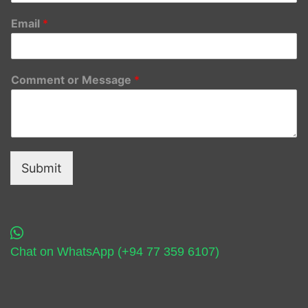
Email
*
Comment or Message
*
Submit
Chat on WhatsApp (+94 77 359 6107)