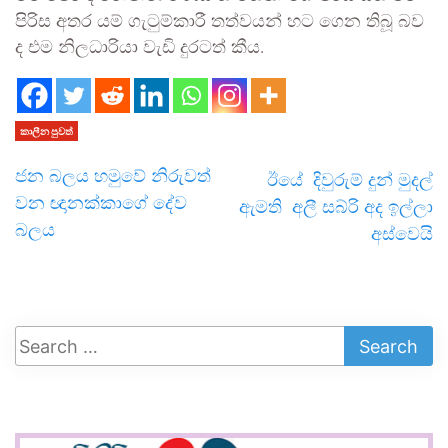
පිරිස අතර යම් ගැටුම්කාරී තත්වයන් හට ගෙන තිබූ බව
ද එම නිලධාරියා වැඩි දුරටත් කීය.
කාලීන පුවත්
ජන බලය හමුවේ නිරුවත්
ඊයේ දිවුරුම් දුන් මුදල්
වන ඥානක්කාගේ දේව
ඇමති අලී සබ්රි අද ඉල්ලා
බලය
අස්වෙයි