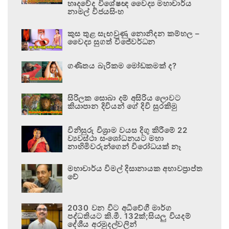
හෘදවේද විශේෂඥ වෛද්‍ය මහාචාර්ය
නාමල් විජයසිංහ
කුස තුළ සැඟවුණු නොනිදන කම්හල –
වෛද්‍ය සුගත් විජේවර්ධන
ගණිතය බැරිකම මෝඩකමක් ද?
සිරිලක සොබා දම් අසිරිය ලොවට
කියාපාන දිවියන් ගේ දිවි සුරකිමු
විනිසුරු විශ්‍රාම වයස දිගු කිරීමේ 22
ව්‍යවස්ථා සංශෝධනයට මහා
නාහිමිවරුන්ගෙන් විරෝධයක් නෑ
මහාචාර්ය විමල් දිසානායක අභාවප්‍රාප්ත
වේ
2030 වන විට අධිවේගී මාර්ග
පද්ධතියට කි.මී. 132ක්;සියලු වියදම්
දේශීය අරමුදල්වලින්