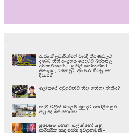
.
රාජ්‍ය නිලධාරීන්ගේ වැරදි තීරණවලට
දණ්ඩ නීති සංග්‍රහය යෙදවීම බරපතල
අවභාවිතයකි – සුනිල් කන්නන්ගර
කොළඹ, රත්නපුර, අම්පාර හිටපු මහ
දිසාපති
ලෝකයේ අඩුවෙන්ම නිදා ගන්නා ජාතිය?
නැව් වලින් බහලුම් මුහුදට පෙරලීම සුළු
පටු දෙයක් නොවේ
ප්‍රවේසම් වන්න; එල් නිනෝ යනු
පාරිසරික හෘද රෝග අවදානමකි –