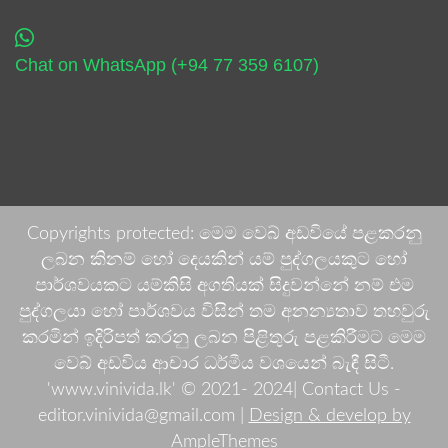
Chat on WhatsApp (+94 77 359 6107)
Copyrights protected: මෙම වෙබ් අඩවියේ පළකරනු
ලබන කිනම් හෝ දෙයකින් යම් පුද්ගලයකුට හෝ
පාර්ශවයකට යම්කිසි අගතියක් සිදුවන්නේ නම් එම
පුද්ගලයා හෝ පාර්ශවය විසින් තම අනන්‍යතාව තහවුරු
කරමින් ඉදිරිපත් කරනු ලබන පිළිතුරු පළකිරීමට මෙම
වෙබ් අඩවිය ආචාර ධර්මීය වශයෙන් බැඳී සිටී.
'www.vinivida.lk' © 2021- 2024| Contact Us -
editor.vinivida@gmail.com |
Design & develop by
AmpleThemes