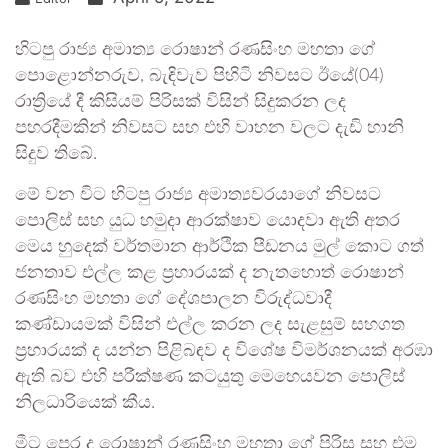
හිටපු රාජ්‍ය අමාත්‍ය රොෂාන් රණසිංහ මහතා ගේ
පොළොන්නරුව, බැඳිවැව පිහිටි නිවසට ඊයේ(04)
රාත්‍රියේ දී කිසියම් පිරිසක් විසින් සිදුකරන ලද
පහරදීමකින් නිවසට සහ එහි වාහන වලට දැඩි හානි
සිදුව තිබේ.
මේ වන විට හිටපු රාජ්‍ය අමාත්‍යවරයාගේ නිවසට
පොලිස් සහ යුධ හමුදා ආරක්ෂාව යොදවා ඇති අතර
මෙය හුදෙක් වර්තමාන ආර්ථික පීඩනය මුල් කොට ගත්
ජනතාව එල්ල කළ ප්‍රහාරයක් ද නැතහොත් රොෂාන්
රණසිංහ මහතා ගේ දේශපාලන විරුද්ධවාදී
කණ්ඩායමක් විසින් එල්ල කරන ලද සැළසුම් සහගත
ප්‍රහාරයක් ද යන්න පිළිබඳව ද විශේෂ විමර්ශනයක් අරඹා
ඇති බව එහි පරීක්ෂණ කටයුතු මෙහෙයවන පොලිස්
නිලධාරියෙක් කීය.
මීට පෙර ද රොෂාන් රණසිංහ මහතා ගේ පිරිස සහ එම