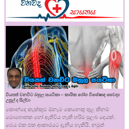
වියපත් වනවිට බහුල සයටිකා – කායික රෝග විශේෂඥ වෛද්‍ය
උපුල් ද සිල්වා
කොන්දෙ කැක්කුම ඕනෑම කෙනෙකු තුළ කිනම්
මොහොතක හෝ ඇතිවිය හැකි හරිම සුලබ දෙයක්.
මෙය එක එක ආකාරයට දැනිය හැකියි. නමුත්