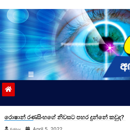
Skip
to
content
vinivida.lk
රොෂාන් රණසිංහගේ නිවසට පහර දුන්නේ කවුද?
April 5, 2022
Editor