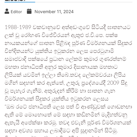
November 11, 2024
Editor
1988-1989 වකවානුවේ අත්අඩංගුවේ සිටියදී ඝාතනයට
ලක් වූ රෝහණ විජේවීරයන් ඇතුළු ජ.වි.පෙ. පක්ෂ
නායකයන්ගේ ඝාතන පිළිබඳ පූර්ණ විමර්ශනයක් සිදුකර
වින්දිතයන්ට යුක්තිය ඉටුකරන ලෙස පෙරටුගාමි
සමාජවාදි පක්ෂයේ ප්‍රධාන ලේකම් කුමාර ගුණරත්නම්
මහතා ජනාධිපති අනුර කුමාර දිසානායක මහතාට
ලිපියක් යවමින් ඉල්ලා තිබේ.තවද ලේකම්වරයා ලිපිය
මගින් සඳහන් කර ඇත්තේ, උතුරු ප්‍රදේශයේදී 2009 සිදු
වූ පැහැර ගැනීම්, අතුරුදන් කිරීම් හා ඝාතන ගැන
විමර්ශනයක් සිදුකර යුක්තිය ඉටුකරන ලෙසය
“ඔබ රටේ ජනාධිපති ලෙස පත් වී ආණ්ඩුවක් ගොඩනඟා
ඇති මේ මොහොතේ මේ සඳහා කඩිනමින් මැදිහත්වනු
ඇතැයි අපේක්ෂා කරමු. තවද එවැනි පූර්ණ විමර්ශනයක්
සඳහා අවශ්‍ය සහාය ලබාදීමට අපි සූදානමින් සිටිමු.