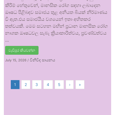
කිරීම් හේතුවෙන්, මානසික රෝග සඳහා ලබාදෙන
ඖෂධ පිළිබඳව සමාජය තුළ අනියත බියක් නිර්මාණය
වී ඇත.එය සමාජයීය වශයෙන් ඉතා අහිතකර
තත්වයකි. මෙම සටහන මඟින් ප්‍රධාන මානසික රෝග
නාශක ඖෂධවල සැබෑ ක්‍රියාකාරීත්වය, ප්‍රචණ්ඩත්වය
…
වැඩිපුර කියවන්න
විනිවිද සායනය
July 15, 2026
/
1
2
3
4
5
›
»