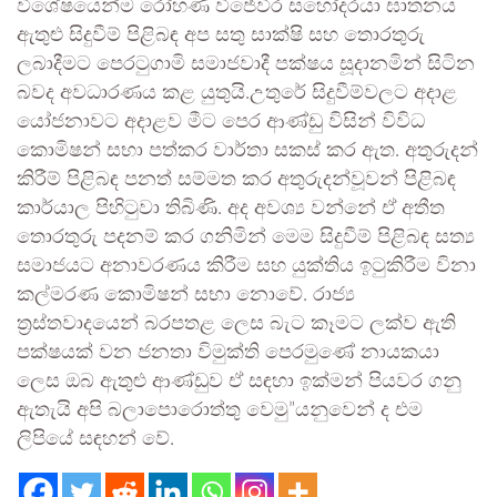
විශේෂයෙන්ම රෝහණ විජේවීර සහෝදරයා ඝාතනය
ඇතුළු සිදුවීම් පිළිබඳ අප සතු සාක්ෂි සහ තොරතුරු
ලබාදීමට පෙරටුගාමි සමාජවාදී පක්ෂය සූදානමින් සිටින
බවද අවධාරණය කළ යුතුයි.උතුරේ සිදුවීම්වලට අදාළ
යෝජනාවට අදාළව මීට පෙර ආණ්ඩු විසින් විවිධ
කොමිෂන් සභා පත්කර වාර්තා සකස් කර ඇත. අතුරුදන්
කිරීම් පිළිබඳ පනත් සම්මත කර අතුරුදන්වූවන් පිළිබඳ
කාර්යාල පිහිටුවා තිබිණි. අද අවශ්‍ය වන්නේ ඒ අතීත
තොරතුරු පදනම් කර ගනිමින් මෙම සිදුවීම් පිළිබඳ සත්‍ය
සමාජයට අනාවරණය කිරීම සහ යුක්තිය ඉටුකිරීම විනා
කල්මරණ කොමිෂන් සභා නොවේ. රාජ්‍ය
ත්‍රස්තවාදයෙන් බරපතළ ලෙස බැට කෑමට ලක්ව ඇති
පක්ෂයක් වන ජනතා විමුක්ති පෙරමුණේ නායකයා
ලෙස ඔබ ඇතුළු ආණ්ඩුව ඒ සඳහා ඉක්මන් පියවර ගනු
ඇතැයි අපි බලාපොරොත්තු වෙමු”යනුවෙන් ද එම
ලිපියේ සඳහන් වේ.