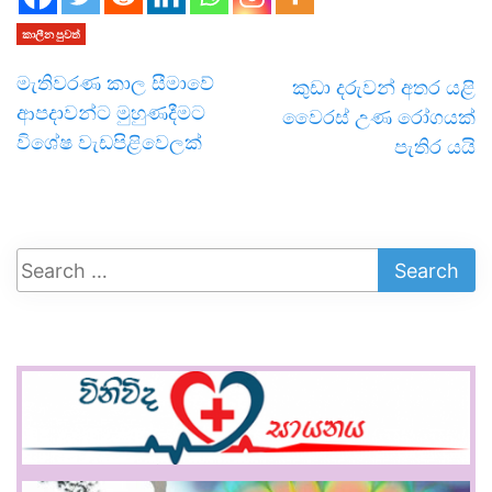
කාලීන පුවත්
මැතිවරණ කාල සීමාවේ
කුඩා දරුවන් අතර යළි
ආපදාවන්ට මුහුණදීමට
වෛරස් උණ රෝගයක්
විශේෂ වැඩපිළිවෙලක්
පැතිර යයි