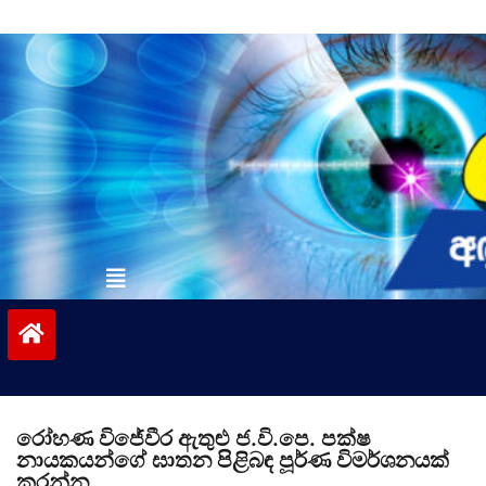
Skip
to
content
vinivida.lk
රෝහණ විජේවීර ඇතුළු ජ.වි.පෙ. පක්ෂ
නායකයන්ගේ ඝාතන පිළිබඳ පූර්ණ විමර්ශනයක්
කරන්න