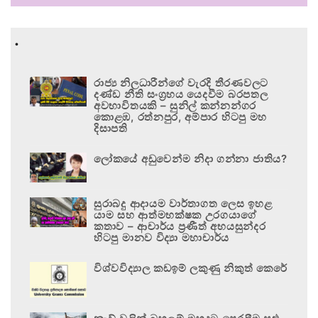
.
රාජ්‍ය නිලධාරීන්ගේ වැරදි තීරණවලට
දණ්ඩ නීති සංග්‍රහය යෙදවීම බරපතල
අවභාවිතයකි – සුනිල් කන්නන්ගර
කොළඹ, රත්නපුර, අම්පාර හිටපු මහ
දිසාපති
ලෝකයේ අඩුවෙන්ම නිදා ගන්නා ජාතිය?
සුරාබදු ආදායම වාර්තාගත ලෙස ඉහළ
යාම සහ ආත්මභක්ෂක උරගයාගේ
කතාව – ආචාර්ය ප්‍රණීත් අභයසුන්දර
හිටපු මානව විද්‍යා මහාචාර්ය
විශ්වවිද්‍යාල කඩඉම් ලකුණු නිකුත් කෙරේ