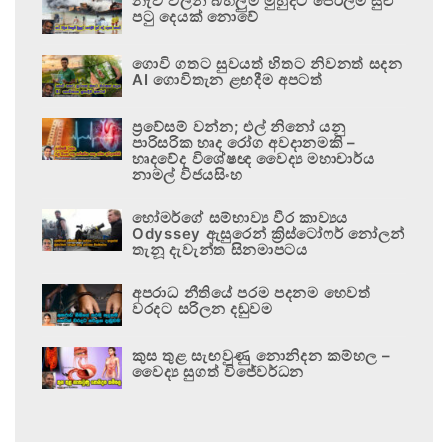
නැව් වලින් බහලුම් මුහුදට පෙරලීම සුළු
පටු දෙයක් නොවේ
ගොවි ගතට සුවයත් හිතට නිවනත් සදන
AI ගොවිතැන ළඟදීම අපටත්
ප්‍රවේසම් වන්න; එල් නිනෝ යනු
පාරිසරික හෘද රෝග අවදානමකි –
හෘදවේද විශේෂඥ වෛද්‍ය මහාචාර්ය
නාමල් විජයසිංහ
හෝමර්ගේ සම්භාව්‍ය වීර කාව්‍යය
Odyssey ඇසුරෙන් ක්‍රිස්ටෝෆර් නෝලන්
තැනූ දැවැන්ත සිනමාපටය
අපරාධ නීතියේ පරම පදනම හෙවත්
වරදට සරිලන දඬුවම
කුස තුළ සැඟවුණු නොනිදන කම්හල –
වෛද්‍ය සුගත් විජේවර්ධන