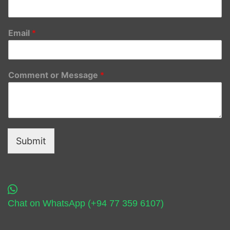
Email
*
Comment or Message
*
Submit
Chat on WhatsApp (+94 77 359 6107)