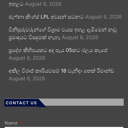
ඉහළට
August 6, 2026
ජැෆ්නා කිංග්ස් LPL අවසන් සටනට
August 6, 2026
විනිසුරුවරුන්ගේ විශ්‍රාම වයස ඉහළ දැමීමෙන් නඩු
ප්‍රමාදයට විසඳුමක් නැහැ
August 6, 2026
ප්‍රදේශ කිහිපයකට අද පැය 05කට ජලය කැපේ
August 6, 2026
අකිල විරාජ් කාරියවසම් 18 වැනිදා තෙක් රිමාන්ඩ්
August 6, 2026
CONTACT US
Name
*