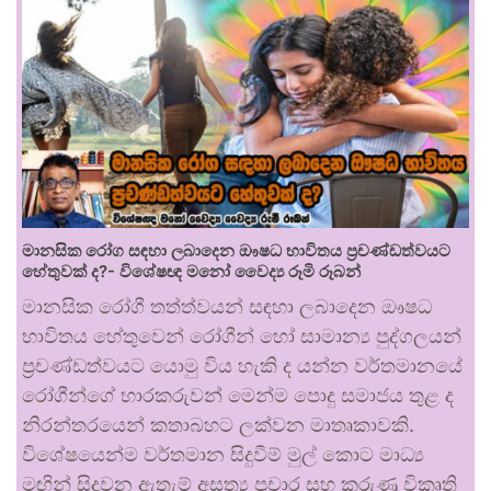
මානසික රෝග සඳහා ලබාදෙන ඖෂධ භාවිතය ප්‍රචණ්ඩත්වයට
හේතුවක් ද?- විශේෂඥ මනෝ වෛද්‍ය රූමි රූබන්
මානසික රෝගී තත්ත්වයන් සඳහා ලබාදෙන ඖෂධ
භාවිතය හේතුවෙන් රෝගීන් හෝ සාමාන්‍ය පුද්ගලයන්
ප්‍රචණ්ඩත්වයට යොමු විය හැකි ද යන්න වර්තමානයේ
රෝගීන්ගේ භාරකරුවන් මෙන්ම පොදු සමාජය තුළ ද
නිරන්තරයෙන් කතාබහට ලක්වන මාතෘකාවකි.
විශේෂයෙන්ම වර්තමාන සිදුවීම් මුල් කොට මාධ්‍ය
මඟින් සිදුවන ඇතැම් අසත්‍ය ප්‍රචාර සහ කරුණු විකෘති