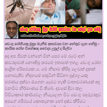
ඩෙංගු රෝගියකු ⁣මුත්‍රා මැනීම අත්‍යවශ්‍ය වන හේතුව දැන ගනිමු –
කායික රෝග විශේෂඥ වෛද්‍ය උපුල් ද සිල්වා
අද අප ජීවත් වන්නේ මින් පෙර මේ රටේ අන්
කවරදාවත් නොතිබූ තරමේ ඉතාමත් ඉහළ ඩෙංගු රෝග
ආශ්‍රිත පරිසරයක ය. මේ නිසාම කිසිදු ලෙඩක් දුකක්
නොමැතිව නිදහසේ සතුටින් සිටිනා පුද්ගලයකු
මරණය දක්වා රැගෙන යෑමට හැකි වාතාවරණයක් අද
වනවිට නිර්මාණය වී තිබේ. දවසේ දිවා කල
විවිධාකාර කාර්යවල නියැලෙන විට ඩෙංගු මදුරුවකුට
අපගේ ශරීරයේ කොතැනක හෝ දෂ්ට කිරීමට