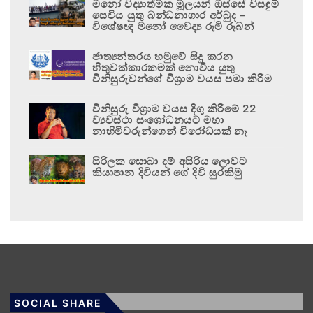
මනෝ විද්‍යාත්මක මූලයන් ඔස්සේ විසඳුම්
සෙවිය යුතු බන්ධනාගාර අර්බුද –
විශේෂඥ මනෝ වෛද්‍ය රූමි රූබන්
ජාත්‍යන්තරය හමුවේ සිදු කරන
හිතුවක්කාරකමක් නොවිය යුතු
විනිසුරුවන්ගේ විශ්‍රාම වයස පමා කිරීම
විනිසුරු විශ්‍රාම වයස දිගු කිරීමේ 22
ව්‍යවස්ථා සංශෝධනයට මහා
නාහිමිවරුන්ගෙන් විරෝධයක් නෑ
සිරිලක සොබා දම් අසිරිය ලොවට
කියාපාන දිවියන් ගේ දිවි සුරකිමු
SOCIAL SHARE