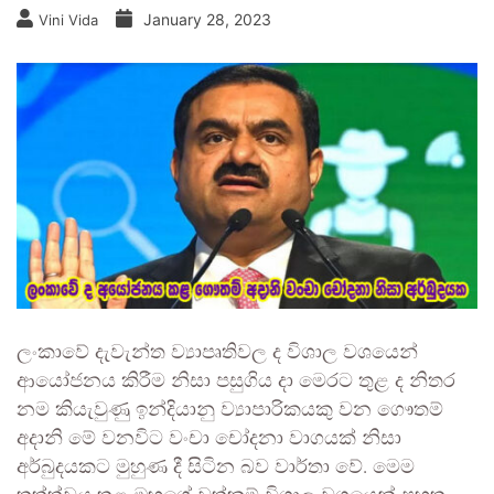
January 28, 2023
Vini Vida
ලංකාවේ දැවැන්ත ව්‍යාපෘතිවල ද විශාල වශයෙන්
ආයෝජනය කිරීම නිසා පසුගිය දා මෙරට තුළ ද නිතර
නම කියැවුණු ඉන්දියානු ව්‍යාපාරිකයකු වන ගෞතම්
අදානි මේ වනවිට වංචා චෝදනා වාගයක් නිසා
අර්බුදයකට මුහුණ දී සිටින බව වාර්තා වේ. මෙම