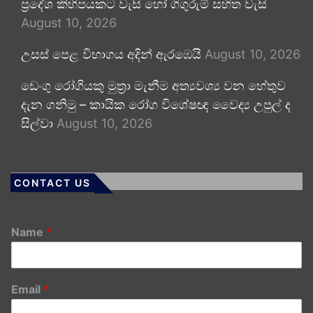
ප්‍රදේශ කිහිපයකට වැසි හෝ ගිගුරුම් සහිත වැසි
August 10, 2026
උසස් පෙළ විභාගය අදින් ඇරඹෙයි
August 10, 2026
ඩෙංගු රෝගියකු ⁣මුත්‍රා මැනීම අත්‍යවශ්‍ය වන හේතුව
දැන ගනිමු – කායික රෝග විශේෂඥ වෛද්‍ය උපුල් ද
සිල්වා
August 10, 2026
CONTACT US
Name
*
Email
*