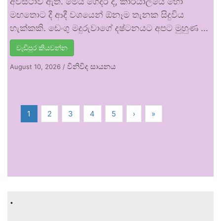
අවස්ථාව ඇත. මෙය ගෙදර දී, කාර්යාලයේ හෝ
මඟතොට දී ආදී වශයෙන් ඕනෑම තැනක සිදුවිය
හැක්කකි. ඩෙංගු මදුරුවාගේ දෂ්ටනයට අපට මුහුණ …
වැඩිපුර කියවන්න
විනිවිද සායනය
August 10, 2026
/
1
2
3
4
5
›
»
.