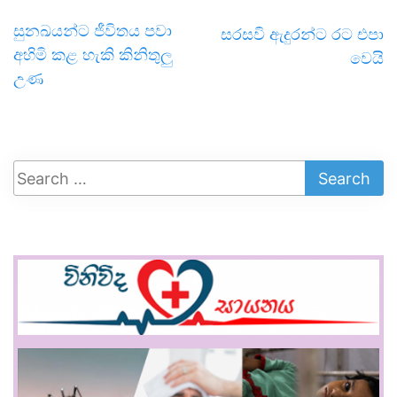
සුනඛයන්ට ජීවිතය පවා
සරසවි ඇදුරන්ට රට එපා
අහිමි කළ හැකි කිනිතුලු
වෙයි
උණ