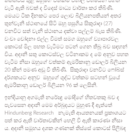
තත්ත්වය තුළ ඔහුගේ වත්කම් විශාල වශයෙන් පහත
වැටී ඇති බවක් ද විදෙස් මාධ්‍ය වාර්තා කර තිබිණි.
මෙයට ටික දිනකට පෙර ලොව බිලියනපතියන් අතර
තුන්වැනි ස්ථානයේ සිටි ඔහු පසුගිය සිකුරාදා (27)
වනවිට සත් වැනි ස්ථානය දක්වා පල්ලම් බැස තිබිණි.
වංචා චෝදනා එල්ල වීමත් සමග ඔහුගේ ව්‍යාපාරවල
කොටස් මිල පහත වැටීමට පටන් ගෙන තිබූ බව සඳහන්
විය. අදානි සතු කොටස්වල වටිනාකම ද මේ අනුව පහත
වැටීම නිසා ඔහුගේ වත්කම් ඇමරිකානු ඩොලර් බිලියන
20 කින් පමණ අඩු වී තිබිණි. සිකුරාදා වනවිට ෆෝබ්ස්
දර්ශකයට අනුව ඔහුගේ ශුද්ධ වත්කම සටහන් වූයේ
ඇමරිකානු ඩොලර් බිලියන 96 ක් ලෙසිනි.
ඉන්දියානු අගමැති නරේන්‍ද්‍ර මෝදිගේ හිතවතකු බව ද
පැවසෙන අදානි මෙම අර්බුදයට මුහුණ දී ඇත්තේ
Hindunberg Research නැමැති ආයතනයක් ප්‍රකාශයට
පත් කර ඇති වාර්තාවකින් හෙලි වී ඇති කාරණා නිසා
ය. අදානි සමූහය දශක ගණනක් තිස්සේ කොටස් පිලිබඳ