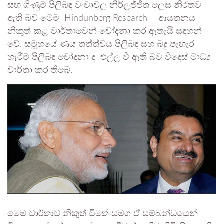
සහ ගිණුම් පිලිබඳ වංචාවල නිර්ලජ්ජිත ලෙස නිරතව
ඇති බව මෙම Hindunberg Research -ආයතනය
නිකුත් කළ වාර්තාවෙන් චෝදනා කර ඇතැයි සඳහන්
වේ. සමූහයේ ණය තත්ත්වය පිලිබඳ සහ බදු පැහැර
හැරීම් පිලිබඳ චෝදනා ද එල්ල වී ඇති බව විදෙස් මාධ්‍ය
වාර්තා කර තිබේ.
මෙම වාර්තාව නිකුත් වීමත් සමග ඒ සම්බන්ධයෙන්