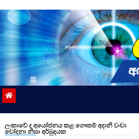
Skip
to
content
vinivida.lk
ලංකාවේ ද අයෝජනය කළ ගෞතම් අදානි වංචා
චෝදනා නිසා අර්බුදයක