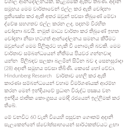
විශාල ආන්දෝලනයක්, කැළඹීමක් ඇතිව තිබිණි. අදානි
සමූහය මෙම වාර්තාවෙන් එල්ල කර ඇති චෝදනා
ප්‍රතික්‍ෂේප කර ඇති අතර ඔවුන් පවසා තිබුණේ මේවා
ද්වේෂ සහගතව එල්ල කරන ලද, පදනම් විරහිත
චෝදනා බවයි. නමුත් මාධ්‍ය වාර්තා කර තිබුණේ ඉහත
චෝදනා නිසා හටගත් ආන්දෝලනය සමනය කිරීමට
ඔවුන්ගේ මෙම පිලිතුරට හැකි වී නොමැති බවකි. මෙම
වාර්තාව සම්බන්ධයෙන් නීතිමය පියවර ගන්නවාද
යන්න පිලිබඳව සලකා බලමින් සිටින බව ද සෙනසුරාදා
(28) අදානි සමූහය පවසා තිබිණි. කෙසේ හෝ වේවා,
Hindunberg Research වාර්තාව හෙලි කර ඇති
කාරණා සම්බන්ධයෙන් වහාම විමර්ශණයක් ආරම්භ
කරන මෙන් ඉන්දියාවේ ප්‍රධාන විරුද්ධ පක්‍ෂය වන
ඉන්දීය ජාතික කොංග්‍රසය මෝදි රජයෙන් ඉල්ලීමක් කර
තිබේ.
මේ වනවිට 60 වැනි වියෙහි පසුවන ගෞතම් අදානි
සැලකෙන්නේ ස්වෝත්සාහයෙන් සාර්ථකත්වයට ළඟා