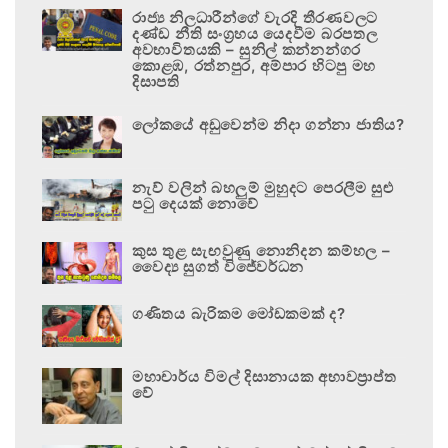
රාජ්‍ය නිලධාරීන්ගේ වැරදි තීරණවලට
දණ්ඩ නීති සංග්‍රහය යෙදවීම බරපතල
අවභාවිතයකි – සුනිල් කන්නන්ගර
කොළඹ, රත්නපුර, අම්පාර හිටපු මහ
දිසාපති
ලෝකයේ අඩුවෙන්ම නිදා ගන්නා ජාතිය?
නැව් වලින් බහලුම් මුහුදට පෙරලීම සුළු
පටු දෙයක් නොවේ
කුස තුළ සැඟවුණු නොනිදන කම්හල –
වෛද්‍ය සුගත් විජේවර්ධන
ගණිතය බැරිකම මෝඩකමක් ද?
මහාචාර්ය විමල් දිසානායක අභාවප්‍රාප්ත
වේ