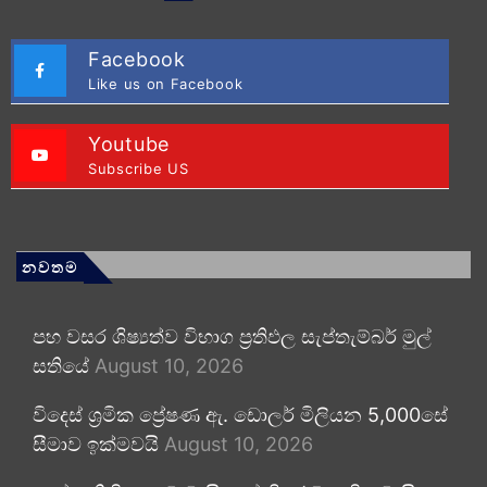
Facebook
Like us on Facebook
Youtube
Subscribe US
නවතම
පහ වසර ශිෂ්‍යත්ව විභාග ප්‍රතිඵල සැප්තැම්බර් මුල්
සතියේ
August 10, 2026
විදෙස් ශ්‍රමික ප්‍රේෂණ ඇ. ඩොලර් මිලියන 5,000සේ
සීමාව ඉක්මවයි
August 10, 2026