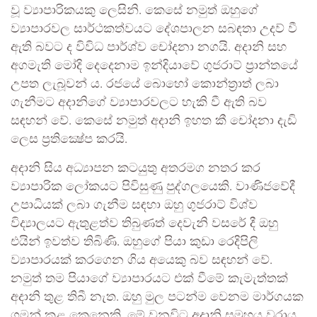
වූ ව්‍යාපාරිකයකු ලෙසිනි. කෙසේ නමුත් ඔහුගේ
ව්‍යාපාරවල සාර්ථකත්වයට දේශපාලන සබඳතා උදව් වී
ඇති බවට ද විවිධ පාර්ශ්ව චෝදනා නගයි. අදානි සහ
අගමැති මෝදි දෙදෙනාම ඉන්දියාවේ ගුජරාට් ප්‍රාන්තයේ
උපත ලැබූවන් ය. රජයේ බොහෝ කොන්ත්‍රාත් ලබා
ගැනීමට අදානිගේ ව්‍යාපාරවලට හැකි වී ඇති බව
සඳහන් වේ. කෙසේ නමුත් අදානි ඉහත කී චෝදනා දැඩි
ලෙස ප්‍රතික්‍ෂේප කරයි.
අදානි සිය අධ්‍යාපන කටයුතු අතරමග නතර කර
ව්‍යාපාරික ලෝකයට පිවිසුණු පුද්ගලයෙකි. වාණිජවේදී
උපාධියක් ලබා ගැනීම සඳහා ඔහු ගුජරාට් විශ්ව
විද්‍යාලයට ඇතුළත්ව තිබුණත් දෙවැනි වසරේ දී ඔහු
එයින් ඉවත්ව තිබිණි. ඔහුගේ පියා කුඩා රෙදිපිලි
ව්‍යාපාරයක් කරගෙන ගිය අයෙකු බව සඳහන් වේ.
නමුත් තම පියාගේ ව්‍යාපාරයට එක් වීමේ කැමැත්තක්
අදානි තුළ තිබී නැත. ඔහු මුල පටන්ම වෙනම මාර්ගයක
ගමන් කළ කෙනෙකි. මේ වනවිට අදානි සමූහය වරාය,