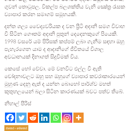
ගුවන් තොටුපල, විකල්ප බලශක්තිය වැනි ක්‍ෂේත්‍ර රැසක
ව්‍යාපාර කරන සමාගම් සමූහයකි.
දන්ත ශල්‍ය වෛද්‍යවරියක ද වන ප්‍රීටි අදානි සමග විවාහ
වී සිටින ගෞතම් අදානි පුතුන් දෙදෙනකුගේ පියෙකි.
1998 වසරේ යම් පිරිසක් කප්පම් ලබා ගැනීම සඳහා ඔහු
පැහැරගෙන යාම ද ආදානිගේ ජීවිතයේ විශාල
අවධානයක් දිනාගත් සිදුවීමක් විය.
කෙසේ හෝ වේවා, මේ වනවිට එල්ල වී ඇති
චෝදනාවලට ඔහු සහ ඔහුගේ ව්‍යාපාර කවරාකාරයෙන්
මුහුණ දෙනු ඇත් ද යන්න බොහෝ පාර්ශ්ව මහත්
කුතුහලයෙන් බලා සිටින කාරණයක් බවට පත්ව තිබේ.
නිහාල් පීරිස්
එතෙර - මෙතෙර