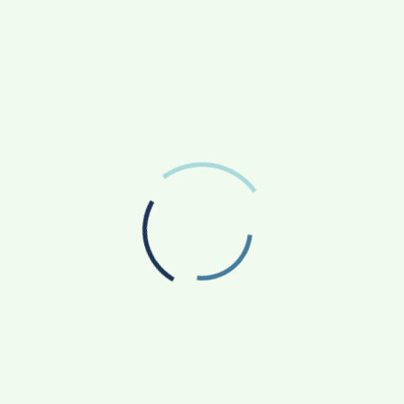
්ල සහ ජෝඩු ඇල්ල යි.
 එනකොට කැලෑබොක්ක view point 360 බෝඩ් එක හමු
. ඔබ කැලෑබොක්ක නරඹන්නට යන විට රුපියල් සියයක
් එක් අයෙකුට රුපියල් සීයේ ටිකට් පතට අමතරව camping
කට් කවුන්ටරය ළඟ ඉඳලා view point එකට කි. මී. 6 ක්
ාර් එකකින් නම් මේ ගමන එන්න අමාරුයි. උස ෆෝ වීල්
ර් බයිසිකල්වලිනුත් තරමක් කටුක වුවත් යන්න
වුණාට මේ පාරේ එනවිට ඉතාමත්ම සුන්දර දර්ශන දැක
මයක් කඳු, අලගල්ල, බතලේගල වැනි කඳු පන්ති මේ
බැරි තැනක් තමයි
ට අයත් විශාලම තේ වතුයාය ලෙස සැලකෙන කැලෑ බොක්ක
ෙන්නේ. වතු කම්කරුවන්ගේ ලයින් නිවාස මෙහි
මීටර් 5ක 6ක තරමේ දුරක් දෙපයින් ඇවිදගෙන පාසල්
තමයි මෙම දරුවන් ගෙවාලන්නෙ.