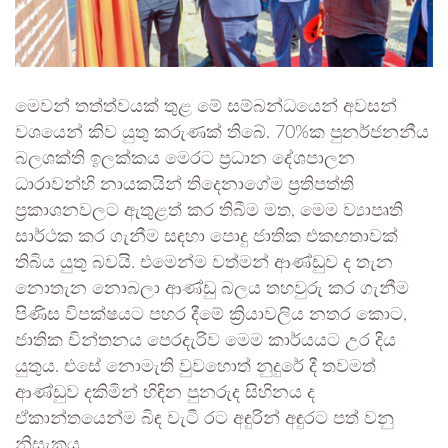
මෙවන් තත්ත්වයක් තුළ මේ සම්බන්ධයෙන් අවසන්
වශයෙන් කිව යුතු කරුණක් තිබේ. 70%ක පුනර්ජනනීය
බලශක්ති ඉලක්කය මෙරට ප්‍රධාන දේශපාලන
ධාරාවන්හි නායකයින් තිදෙනාගේම ප්‍රතිපත්ති
ප්‍රකාශනවලට ඇතුළත් කර තිබීම මත, මෙම ව්‍යාපෘති
සාර්ථක කර ගැනීම සඳහා පොදු ජාතික එකඟතාවක්
තිබිය යුතු බවයි. එමෙන්ම වත්මන් ආණ්ඩුව ද තැන
නොතැන නොබලා ආණ්ඩු බලය තහවුරු කර ගැනීම
පිණිස විපක්ෂයට පහර දීමේ ක්‍රියාවලිය නතර කොට,
ජාතික චින්තනය පෙරදැරිව මෙම කාර්යයට උර දිය
යුතුය. එසේ නොමැති වුවහොත් නුදුරේ දී තවමත්
ආණ්ඩුව දකිමින් හිඳින පුනරුද සිහිනය ද
ඒකාන්තයෙන්ම බිඳ වැටී රට අඳුරින් අඳුරට පත් වනු
නිසැකය.