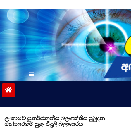
Skip
to
content
vinivida.lk
ලංකාවේ පුනර්ජනනීය බලශක්තිය පුබුදන
මන්නාරමේ සුළං විදුලි බලාගාරය