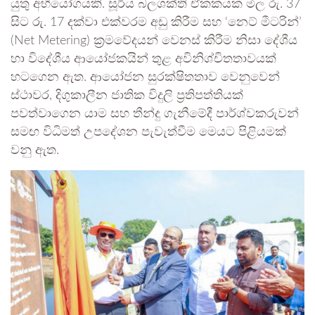
යුතු අභියෝගයකි. සූර්ය බලශක්ති ඒකකයක මිල රු. 37
සිට රු. 17 දක්වා එක්වරම අඩු කිරීම සහ ‘නෙට් මීටරින්’
(Net Metering) ක්‍රමවේදයන් වෙනස් කිරීම නිසා දේශීය
හා විදේශීය ආයෝජකයින් තුළ අවිනිශ්චිතතාවයක්
හටගෙන ඇත. ආයෝජන සුරක්ෂිතතාව වෙනුවෙන්
ස්ථාවර, දිගුකාලීන ජාතික විදුලි ප්‍රතිපත්තියක්
පවත්වාගෙන යාම සහ තීන්දු ගැනීමේදී පාර්ශ්වකරුවන්
සමඟ විධිමත් උපදේශන පැවැත්වීම මෙයට පිළියමක්
වනු ඇත.