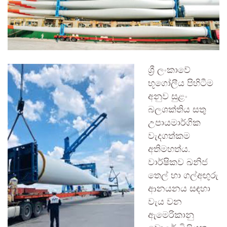
ශ්‍රී ලංකාවේ
භූගෝලීය පිහිටීම
අනුව සුළං
බලශක්තිය සතු
උපායමාර්ගික
වැදගත්කම
අතිමහත්ය.
වාර්ෂිකව ඛනිජ
තෙල් හා ගල්අඟුරු
ආනයනය සඳහා
වැය වන
ඇමෙරිකානු