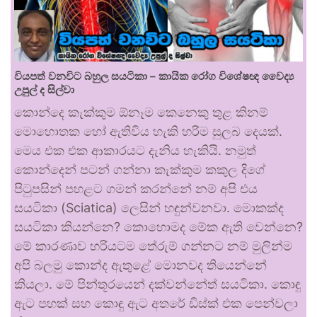
වියපත් වනවිට බහුල සයටිකා – කායික රෝග විශේෂඥ වෛද්‍ය
උපුල් ද සිල්වා
කොන්දෙ කැක්කුම ඕනෑම කෙනෙකු තුළ කිනම්
මොහොතක හෝ ඇතිවිය හැකි හරිම සුලබ දෙයක්.
මෙය එක එක ආකාරයට දැනිය හැකියි. නමුත්
කොන්දෙන් පටන් ගන්නා කැක්කුම කකුල දිගේ
පිටුපසින් පහළට ගමන් කරන්නේ නම් අපි එය
සයටිකා (Sciatica) ලෙසින් හඳුන්වනවා. මොකක්ද
සයටිකා කියන්නෙ? කොහොමද මේක ඇති වෙන්නෙ?
මේ කාරණාව හරියටම තේරුම් ගන්නට නම් මුලින්ම
අපි බලමු කොන්ද ඇතුළේ මොනවද තියෙන්නේ
කියලා. මේ පින්තූරයෙන් දක්වන්නේත් සයටිකා. කොඳු
ඇට පහක් සහ කොඳු ඇට අතරේ ඩිස්ක් එක පෙන්වලා