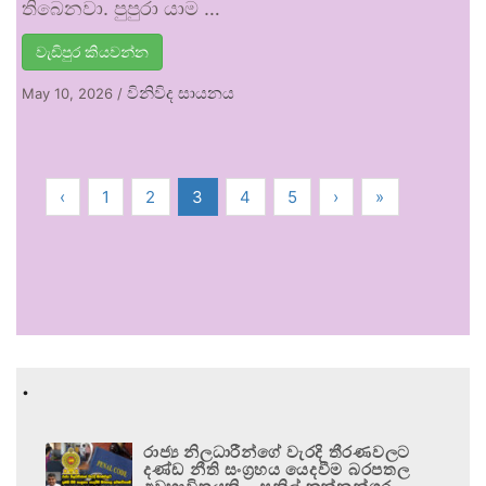
තිබෙනවා. පුපුරා යාම …
වැඩිපුර කියවන්න
විනිවිද සායනය
May 10, 2026
/
‹
1
2
3
4
5
›
»
.
රාජ්‍ය නිලධාරීන්ගේ වැරදි තීරණවලට
දණ්ඩ නීති සංග්‍රහය යෙදවීම බරපතල