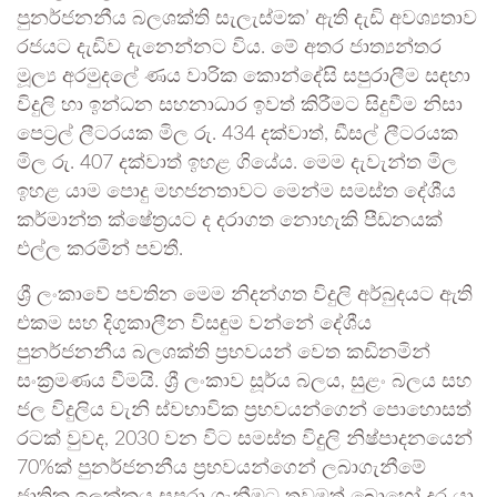
පුනර්ජනනීය බලශක්ති සැලැස්මක’ ඇති දැඩි අවශ්‍යතාව
රජයට දැඩිව දැනෙන්නට විය. මේ අතර ජාත්‍යන්තර
මූල්‍ය අරමුදලේ ණය වාරික කොන්දේසි සපුරාලීම සඳහා
විදුලි හා ඉන්ධන සහනාධාර ඉවත් කිරීමට සිදුවීම නිසා
පෙට්‍රල් ලීටරයක මිල රු. 434 දක්වාත්, ඩීසල් ලීටරයක
මිල රු. 407 දක්වාත් ඉහළ ගියේය. මෙම දැවැන්ත මිල
ඉහළ යාම පොදු මහජනතාවට මෙන්ම සමස්ත දේශීය
කර්මාන්ත ක්ෂේත්‍රයට ද දරාගත නොහැකි පීඩනයක්
එල්ල කරමින් පවතී.
ශ්‍රී ලංකාවේ පවතින මෙම නිදන්ගත විදුලි අර්බුදයට ඇති
එකම සහ දිගුකාලීන විසඳුම වන්නේ දේශීය
පුනර්ජනනීය බලශක්ති ප්‍රභවයන් වෙත කඩිනමින්
සංක්‍රමණය වීමයි. ශ්‍රී ලංකාව සූර්ය බලය, සුළං බලය සහ
ජල විදුලිය වැනි ස්වභාවික ප්‍රභවයන්ගෙන් පොහොසත්
රටක් වුවද, 2030 වන විට සමස්ත විදුලි නිෂ්පාදනයෙන්
70%ක් පුනර්ජනනීය ප්‍රභවයන්ගෙන් ලබාගැනීමේ
ජාතික ඉලක්කය සපුරා ගැනීමට තවමත් බොහෝ දුර යා