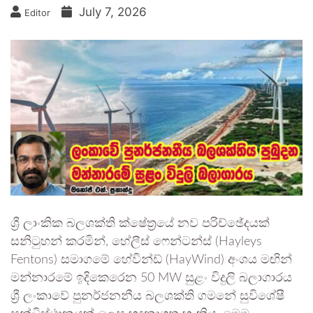
July 7, 2026
Editor
ශ්‍රී ලාංකික බලශක්ති ක්ෂේත්‍රයේ නව පරිච්ඡේදයක්
සනිටුහන් කරමින්, හේලීස් ෆෙන්ටන්ස් (Hayleys
Fentons) සමාගමේ හේවින්ඩ් (HayWind) අංශය මඟින්
මන්නාරමේ ඉදිකෙරෙන 50 MW සුළං විදුලි බලාගාරය
ශ්‍රී ලංකාවේ පුනර්ජනනීය බලශක්ති ගමනේ සුවිශේෂී