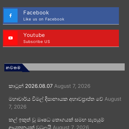
Facebook
Like us on Facebook
Youtube
Subscribe US
නවතම
කාටූන් 2026.08.07
August 7, 2026
මහාචාර්ය විමල් දිසානායක අභාවප්‍රාප්ත වේ
August
7, 2026
කල් ඉකුත් වූ ඖෂධ තොගයක් සමඟ සැපයුම්
ආයතනයක් වටලයි
August 7, 2026