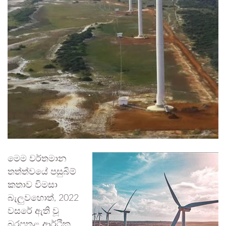
මෙම වර්තමාන
තත්ත්වයේ පසුබිම්
කතාව විමසා
බැලුවහොත්, 2022
වසරේ ඇති වූ
බරපතළ ආර්ථික