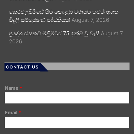
කෙරවලපිටියේ සිට කොළඹ වරායට තවත් භූගත
විදුලි සම්ප්‍රේෂණ පද්ධතියක්
August 7, 2026
ප්‍රදේශ රැසකට මිලිමීටර 75 ඉක්ම වූ වැසි
August 7,
2026
CONTACT US
Name
*
Email
*