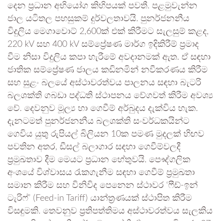
දෙන ප්‍රධාන අභියෝග කිහිපයක් පවතී. පළමුවැන්න
ජාල යටිතල පහසුකම් දුර්වලතාවයි. පුනර්ජනනීය
විදුලිය මෙගාවොට් 2,600ක් එක් කිරීමට සැලසුම් කළද,
220 kV සහ 400 kV සම්ප්‍රේෂණ මාර්ග ඉදිකිරීම් ප්‍රමාද
වීම නිසා විදුලිය කපා හැරීමේ අවදානමක් ඇත. ඒ සඳහා
ජාතික සම්ප්‍රේෂණ ජාලය කඩිනමින් නවීකරණය කිරීම
සහ සුළං බලයේ අස්ථාවරත්වය පාලනය සඳහා බැටරි
බලශක්ති ගබඩා පද්ධති ස්ථාපනය වේගවත් කිරීම අවශ්‍ය
වේ. දෙවනුව මූල්‍ය හා ගෙවීම් අර්බුදය දැක්විය හැක.
දැනටමත් පුනර්ජනනීය බලශක්ති සංවර්ධකයින්ට
ගෙවිය යුතු රුපියල් බිලියන 10ක පමණ මුදලක් හිඟව
පවතින අතර, ඩීසල් බලාගාර සඳහා ගෙවීම්වලදී
ප්‍රමුඛතාව දීම මෙයට ප්‍රධාන හේතුවයි. පෞද්ගලික
අංශයේ විශ්වාසය රැකගැනීම සඳහා ගෙවීම් ප්‍රමුඛතා
සමාන කිරීම සහ විනිවිද පෙනෙන ස්ථාවර ‘ෆීඩ්-ඉන්
ටැරිෆ්’ (Feed-in Tariff) යාන්ත්‍රණයක් ස්ථාපිත කිරීම
විසඳුමකි. තෙවනුව ප්‍රතිපත්තිමය අස්ථාවරත්වය සැලකිය