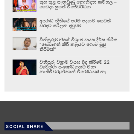
කුස තුළ සැඟවුණු නොනිදන කම්හල –
වෛද්‍ය සුගත් විජේවර්ධන
අපරාධ නීතියේ පරම පදනම හෙවත්
වරදට සරිලන දඬුවම
විනිසුරුවන්ගේ විශ්‍රාම වයස දීර්ඝ කිරීම
“දොවාගත් කිරි කළයට ගොම මුසු
කිරීමක්”
විනිසුරු විශ්‍රාම වයස දිගු කිරීමේ 22
ව්‍යවස්ථා සංශෝධනයට මහා
නාහිමිවරුන්ගෙන් විරෝධයක් නෑ
SOCIAL SHARE