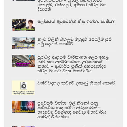
අවභාවිතයකි – සුනිල් කන්නන්ගර
කොළඹ, රත්නපුර, අම්පාර හිටපු මහ
දිසාපති
ලෝකයේ අඩුවෙන්ම නිදා ගන්නා ජාතිය?
නැව් වලින් බහලුම් මුහුදට පෙරලීම සුළු
පටු දෙයක් නොවේ
සුරාබදු ආදායම වාර්තාගත ලෙස ඉහළ
යාම සහ ආත්මභක්ෂක උරගයාගේ
කතාව – ආචාර්ය ප්‍රණීත් අභයසුන්දර
හිටපු මානව විද්‍යා මහාචාර්ය
විශ්වවිද්‍යාල කඩඉම් ලකුණු නිකුත් කෙරේ
ප්‍රවේසම් වන්න; එල් නිනෝ යනු
පාරිසරික හෘද රෝග අවදානමකි –
හෘදවේද විශේෂඥ වෛද්‍ය මහාචාර්ය
නාමල් විජයසිංහ