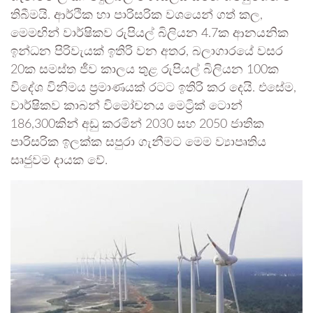
තිබීමයි. ආර්ථික හා පාරිසරික වශයෙන් ගත් කල,
මෙමඟින් වාර්ෂිකව රුපියල් බිලියන 4.7ක ආනයනික
ඉන්ධන පිරිවැයක් ඉතිරි වන අතර, බලාගාරයේ වසර
20ක සමස්ත ජීව කාලය තුළ රුපියල් බිලියන 100ක
විදේශ විනිමය ප්‍රමාණයක් රටට ඉතිරි කර දෙයි. එසේම,
වාර්ෂිකව කාබන් විමෝචනය මෙට්‍රික් ටොන්
186,300කින් අඩු කරමින් 2030 සහ 2050 ජාතික
පාරිසරික ඉලක්ක සපුරා ගැනීමට මෙම ව්‍යාපෘතිය
සෘජුවම දායක වේ.