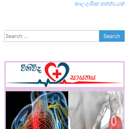
කාලගුණික තත්ත්වයක්