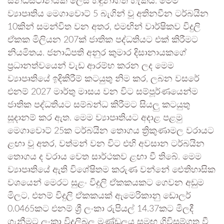
සන්ධිස්ථානයක් ලෙස හඳුනාගත හැකිය. මෙම
ව්‍යාපෘතිය මෙගාවොට් 5 බැගින් වූ අතිනවීන ටර්බයින
10කින් සමන්විත වන අතර, එමඟින් වාර්ෂිකව විදුලි
ඒකක මිලියන 207ක් ජාතික පද්ධතියට එක් කිරීමට
නියමිතය. ජනාධිපති අනුර කුමාර දිසානායකගේ
ප්‍රධානත්වයෙන් වැඩ ආරම්භ කරන ලද මෙම
ව්‍යාපෘතියේ ඉදිකිරීම් කටයුතු නිම කර, ලබන වසරේ
එනම් 2027 මාර්තු මාසය වන විට සම්පූර්ණයෙන්ම
ජාතික පද්ධතියට සම්බන්ධ කිරීමට සියලු කටයුතු
සූදානම් කර ඇත. මෙම ව්‍යාපෘතියට අදාළ පළමු
මෙගාවොට් 25ක ටර්බයින තොගය ත්‍රිකුණාමල වරායට
ළඟා වූ අතර, වත්මන් වන විට එහි අවසාන ටර්බයින
තොගය ද වරාය වෙත සාර්ථකව ළඟා වී තිබේ. මෙම
ව්‍යාපෘතියේ ඇති විශේෂිතම කරුණ වන්නේ ඓතිහාසික
වශයෙන් මෙරට සුළං විදුලි ඒකකයකට ගෙවන අඩුම
මිලට, එනම් විදුලි ඒකකයක් ඇමෙරිකානු ඩොලර්
0.0465කට එනම් ශ්‍රී ලංකා රුපියල් 14.37කට මිලදී
ගැනීමට ලංකා විදුලිබල මණ්ඩලය සමඟ ගිවිසුම්ගත වී