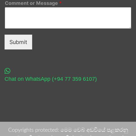
Comment or Message
*
Submit
Chat on WhatsApp (+94 77 359 6107)
Copyrights protected: මෙම වෙබ් අඩවියේ පළකරනු