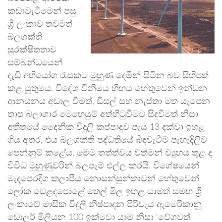
කඩාවැටීමෙන් පසු
ශ්‍රී ලංකාව තවමත්
බලශක්ති
සුරක්ෂිතතාව
සම්බන්ධයෙන්
දැඩි අභියෝග රැසකට මුහුණ දෙමින් සිටින බව සිහිපත්
කළ යුතුමය. විදේශ විනිමය හිඟය හේතුවෙන් ඉන්ධන
ආනයනය අඩාල වීමත්, ඩීසල් සහ නැප්තා මත යැපෙන
තාප බලාගාර මෙහෙයුම් අත්හිටුවීමට සිදුවීමත් නිසා
අතීතයේ දෛනික විදුලි කප්පාදුව පැය 13 දක්වා ඉහළ
ගිය අතර, එය බලශක්ති පද්ධතියේ බිඳවැටීම පැහැදිලිව
පෙන්නුම් කළේය. මෙම තත්ත්වය වත්මන් ව්‍යුහය තුළ ද
විවිධ මුහුණුවරින් බලපෑම් එල්ල කරයි. විශේෂයෙන්
මැදපෙරදිග කලාපීය නොසන්සුන්තාවන් හේතුවෙන්
ලෝක වෙළඳපොළේ තෙල් මිල ඉහළ යාමත් සමඟ ශ්‍රී
ලංකාවේ මාසික විදුලි නිෂ්පාදන පිරිවැය ඇමෙරිකානු
ඩොලර් මිලියන 100 ඉක්මවා යාම නිසා ‘වේගවත්