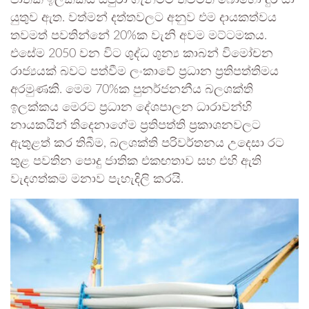
යුතුව ඇත. වත්මන් දත්තවලට අනුව එම දායකත්වය
තවමත් පවතින්නේ 20%ක වැනි අවම මට්ටමකය.
එසේම 2050 වන විට ශුද්ධ ශුන්‍ය කාබන් විමෝචන
රාජ්‍යයක් බවට පත්වීම ලංකාවේ ප්‍රධාන ප්‍රතිපත්තිමය
අරමුණකි. මෙම 70%ක පුනර්ජනනීය බලශක්ති
ඉලක්කය මෙරට ප්‍රධාන දේශපාලන ධාරාවන්හි
නායකයින් තිදෙනාගේම ප්‍රතිපත්ති ප්‍රකාශනවලට
ඇතුළත් කර තිබීම, බලශක්ති පරිවර්තනය උදෙසා රට
තුළ පවතින පොදු ජාතික එකඟතාව සහ එහි ඇති
වැදගත්කම මනාව පැහැදිලි කරයි.