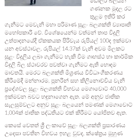
ඩොලර් බිලියන
ගණනක මුදල රට
තුළම ඉතිරි කර
ගැනීමට මෙවැනි මහා පරිමාණ සුළං බලශක්ති ව්‍යාපෘති
මහෝපකාරී වේ. විශේෂයෙන්ම වත්මන් තාප විදුලි
උත්පාදනයේදී ඒකකයක පිරිවැය රුපියල් 100ද ඉක්මවා
යන අවස්ථාවල, රුපියල් 14.37ක් වැනි අවම මිලකට
සුළං විදුලිය ලබා ගැනීමට හැකි වීම ගෘහස්ථ හා කාර්මික
විදුලි බිල ස්ථාවරව පවත්වා ගැනීමට ඇති හොඳම
මාවතයි. මෙරට බලශක්ති මිශ්‍රණය විවිධාංගීකරණය
කිරීමේදී මන්නාරම, පූනරීන් සහ කිලිනොච්චිය වැනි
ප්‍රදේශවල සුළං බලශක්ති විභවය මෙගාවොට් 40,000
ඉක්මවන බවට හඳුනාගෙන ඇත. මේ අනුව ජාතික
සැලසුම්වලට අනුව සුළං බලයෙන් පමණක් මෙගාවොට්
1,004ක් ජාතික පද්ධතියට එක් කිරීමට යෝජිතව ඇත.
කෙසේ වෙතත් ශ්‍රී ලංකාවේ සුළං බලශක්ති ප්‍රසාරණය
උදෙසා පවතින විභවය ඉහළ වුවද, ක්ෂේත්‍රය මුහුණ