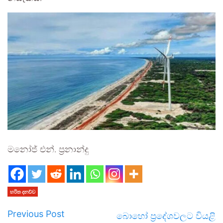
මනෝජ් එන්. ප්‍රනාන්දු
හරිත දනව්ව
Previous Post
බොහෝ ප්‍රදේශවලට වියළි