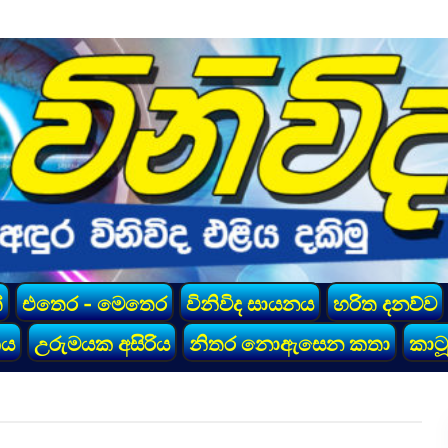
්
එතෙර - මෙතෙර
විනිවිද සායනය
හරිත දනව්ව
කය
උරුමයක අසිරිය
නිතර නොඇසෙන කතා
කාටූ