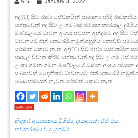
January 3, 2022
Editor
අද(03) සිට රාජ්‍ය සේවකයින් සාමාන්‍ය පරිදි රාජකාර
හේතුවෙන් අද සිට ලංගම බස් රථ සහ කාර්යාල දුම්ර
මණ්ඩලයේ ධාවන අංශය පවසන අන්දමට අද සිට බස් 
ධාවනයට එක් කෙරෙයි.නමුත්,පසුගිය කොවිඩ් සමයේ
යථාවත් කොට නැත. අද(03) සිට රාජ්‍ය සේවකයින් සාම
පාසැල් විවෘත කිරීම හේතුවෙන් අද සිට ලංගම බස් රථ
ලංකා ගමන ගමන මණ්ඩලයේ ධාවන අංශය පවසන අන්ද
සංඛ්‍යාවක් දෛනිකව ධාවනයට එක් කෙරෙයි.නමුත්,පස
බොහොමයක් නැවත යථාවත් කොට නැත.
කාලීන පුවත්
නිදහස් අධ්‍යාපනය විශිෂ්ට දායාදයක්; ඒත් එය
නවීකරණය විය යුතුමයි