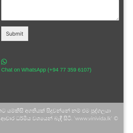
Submit
Chat on WhatsApp (+94 77 359 6107)
 යම්කිසි අගතියක් සිදුවන්නේ නම් එම පුද්ගලයා
ාර ධර්මීය වශයෙන් බැඳී සිටී. 'www.vinivida.lk' ©