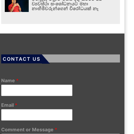
ව්‍යවස්ථා සංශෝධනයට මහා
නාහිමිවරුන්ගෙන් විරෝධයක් නෑ
CONTACT US
Name
*
Email
*
Comment or Message
*