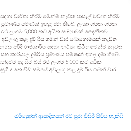
ිය සඳහා වාර්තා කිරීම මෙන්ම නැවත පාසැල් විවෘත කිරීම
ිය ප්‍රමාණය පමණක් ඉහළ දමා තිබේ. ලංකා ගමන ගමන
රථ ලංගම 5,000 කට අධික සංඛ්‍යාවක් දෛනිකව
 අවලංගු කළ දුම් රිය ගමන් වාර බොහොමයක් නැවත
ාන්‍ය පරිදි රාජකාරිය සඳහා වාර්තා කිරීම මෙන්ම නැවත
 සහ කාර්යාල දුම්රිය ප්‍රමාණය පමණක් ඉහළ දමා තිබේ.
මට අද සිට බස් රථ ලංගම 5,000 කට අධික
ුගිය කොවිඩ් සමයේ අවලංගු කළ දුම් රිය ගමන් වාර
ඔමික්‍රෝන් ආසාදිතයන් රට පුරා විසිරී සිටිය හැකියි