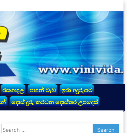
රසගඟුල
පහන් ටැඹ
ඉරා අදුරුපට
න්
දොස් දුරු කරවන දොස්තර උපදෙස්