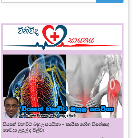
වියපත් වනවිට බහුල සයටිකා – කායික රෝග විශේෂඥ
වෛද්‍ය උපුල් ද සිල්වා