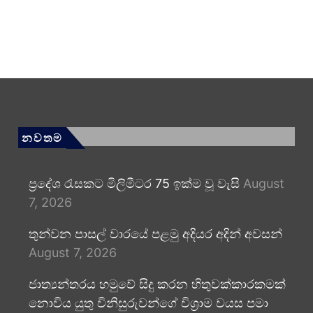
නවතම
ප්‍රදේශ රැසකට මිලිමීටර 75 ඉක්ම වූ වැසි
August
7, 2026
තුන්වන පාසල් වාරයේ පළමු අදියර අදින් අවසන්
August 7, 2026
ජාත්‍යන්තරය හමුවේ සිදු කරන හිතුවක්කාරකමක්
නොවිය යුතු විනිසුරුවන්ගේ විශ්‍රාම වයස පමා