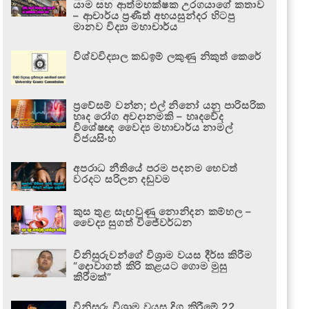
යාම සහ ආත්මභක්ෂක උරගයාගේ කතාව
– ආචාර්ය ප්‍රණීත් අභයසුන්දර හිටපු
මානව විද්‍යා මහාචාර්ය
විශ්වවිද්‍යාල කඩඉම් ලකුණු නිකුත් කෙරේ
ප්‍රවේසම් වන්න; එල් නිනෝ යනු පාරිසරික
හෘද රෝග අවදානමකි – හෘදවේද
විශේෂඥ වෛද්‍ය මහාචාර්ය නාමල්
විජයසිංහ
අපරාධ නීතියේ පරම පදනම හෙවත්
වරදට සරිලන දඬුවම
කුස තුළ සැඟවුණු නොනිදන කම්හල –
වෛද්‍ය සුගත් විජේවර්ධන
විනිසුරුවන්ගේ විශ්‍රාම වයස දීර්ඝ කිරීම
“දොවාගත් කිරි කළයට ගොම මුසු
කිරීමක්”
විනිසුරු විශ්‍රාම වයස දිගු කිරීමේ 22