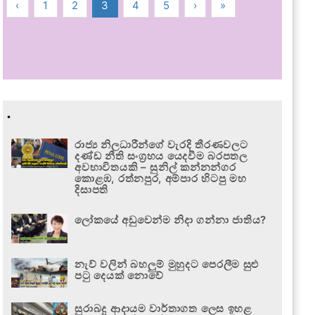
‹
1
2
3
4
5
›
»
.
රාජ්‍ය නිලධාරීන්ගේ වැරදි තීරණවලට
දණ්ඩ නීති සංග්‍රහය යෙදවීම බරපතල
අවභාවිතයකි – සුනිල් කන්නන්ගර
කොළඹ, රත්නපුර, අම්පාර හිටපු මහ
දිසාපති
ලෝකයේ අඩුවෙන්ම නිදා ගන්නා ජාතිය?
නැව් වලින් බහලුම් මුහුදට පෙරලීම සුළු
පටු දෙයක් නොවේ
සුරාබදු ආදායම වාර්තාගත ලෙස ඉහළ