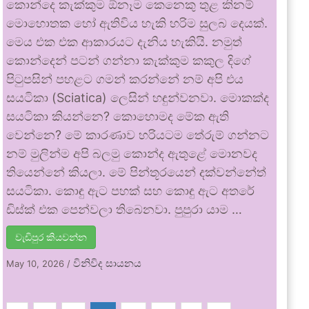
කොන්දෙ කැක්කුම ඕනෑම කෙනෙකු තුළ කිනම්
මොහොතක හෝ ඇතිවිය හැකි හරිම සුලබ දෙයක්.
මෙය එක එක ආකාරයට දැනිය හැකියි. නමුත්
කොන්දෙන් පටන් ගන්නා කැක්කුම කකුල දිගේ
පිටුපසින් පහළට ගමන් කරන්නේ නම් අපි එය
සයටිකා (Sciatica) ලෙසින් හඳුන්වනවා. මොකක්ද
සයටිකා කියන්නෙ? කොහොමද මේක ඇති
වෙන්නෙ? මේ කාරණාව හරියටම තේරුම් ගන්නට
නම් මුලින්ම අපි බලමු කොන්ද ඇතුළේ මොනවද
තියෙන්නේ කියලා. මේ පින්තූරයෙන් දක්වන්නේත්
සයටිකා. කොඳු ඇට පහක් සහ කොඳු ඇට අතරේ
ඩිස්ක් එක පෙන්වලා තිබෙනවා. පුපුරා යාම …
වැඩිපුර කියවන්න
විනිවිද සායනය
May 10, 2026
/