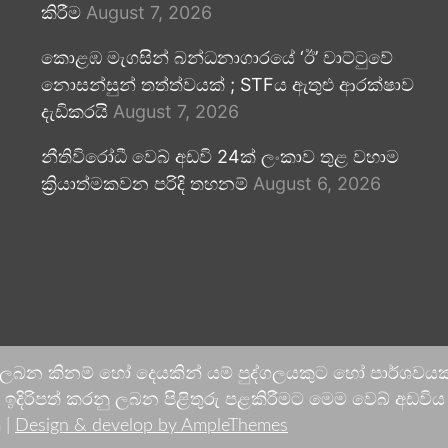
කිරීම
August 7, 2026
කොළඹ මැගසින් බන්ධනාගාරයේ ‘ඊ’ වාට්ටුවේ
නොසන්සුන් තත්ත්වයක් ; STFය ඇතුළු ආරක්ෂාව
දැඩිකරයි
August 7, 2026
නීතිවිරෝධී වෙබ් අඩවි 24ක් ලංකාව තුළ වහාම
ක්‍රියාත්මකවන පරිදි තහනම්
August 6, 2026
 ලබන කිනම් හෝ දෙයකින් යම් පුද්ගලයකුට හෝ පාර්ශවයකට
දිරිපත් කරනු ලබන පිළිතුරු පළකිරීමට මෙම වෙබ් අඩවිය ආච
 |
Design & develop by AmpleThemes