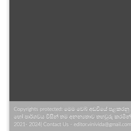
Copyrights protected: මෙම වෙබ් අඩවියේ පළකරනු
හෝ පාර්ශවය විසින් තම අනන්‍යතාව තහවුරු කරමින් ඉ
2021- 2024| Contact Us - editor.vinivida@gmail.com