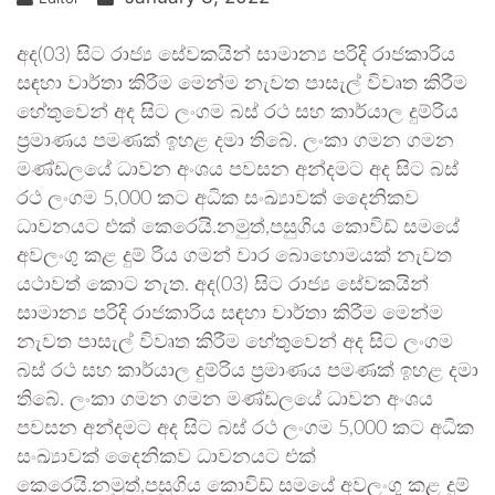
අද(03) සිට රාජ්‍ය සේවකයින් සාමාන්‍ය පරිදි රාජකාරිය
සඳහා වාර්තා කිරීම මෙන්ම නැවත පාසැල් විවෘත කිරීම
හේතුවෙන් අද සිට ලංගම බස් රථ සහ කාර්යාල දුම්රිය
ප්‍රමාණය පමණක් ඉහළ දමා තිබේ. ලංකා ගමන ගමන
මණ්ඩලයේ ධාවන අංශය පවසන අන්දමට අද සිට බස්
රථ ලංගම 5,000 කට අධික සංඛ්‍යාවක් දෛනිකව
ධාවනයට එක් කෙරෙයි.නමුත්,පසුගිය කොවිඩ් සමයේ
අවලංගු කළ දුම් රිය ගමන් වාර බොහොමයක් නැවත
යථාවත් කොට නැත. අද(03) සිට රාජ්‍ය සේවකයින්
සාමාන්‍ය පරිදි රාජකාරිය සඳහා වාර්තා කිරීම මෙන්ම
නැවත පාසැල් විවෘත කිරීම හේතුවෙන් අද සිට ලංගම
බස් රථ සහ කාර්යාල දුම්රිය ප්‍රමාණය පමණක් ඉහළ දමා
තිබේ. ලංකා ගමන ගමන මණ්ඩලයේ ධාවන අංශය
පවසන අන්දමට අද සිට බස් රථ ලංගම 5,000 කට අධික
සංඛ්‍යාවක් දෛනිකව ධාවනයට එක්
කෙරෙයි.නමුත්,පසුගිය කොවිඩ් සමයේ අවලංගු කළ දුම්