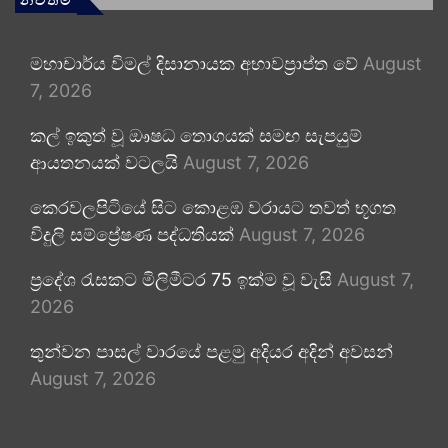
මහාචාර්ය විමල් දිසානායක අභාවප්‍රාප්ත වේ
August
7, 2026
කල් ඉකුත් වූ ඖෂධ තොගයක් සමඟ සැපයුම්
ආයතනයක් වටලයි
August 7, 2026
කෙරවලපිටියේ සිට කොළඹ වරායට තවත් භූගත
විදුලි සම්ප්‍රේෂණ පද්ධතියක්
August 7, 2026
ප්‍රදේශ රැසකට මිලිමීටර 75 ඉක්ම වූ වැසි
August 7,
2026
තුන්වන පාසල් වාරයේ පළමු අදියර අදින් අවසන්
August 7, 2026