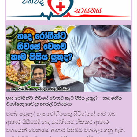
හෘද රෝගීන්ට නිවසේ වෙනම කෑම පිසිය යුතුද? – හෘද රෝග
විශේෂඥ වෛද්‍ය නාමල් විජයසිංහ
ඔබේ පවුලේ හෘද රෝගියෙකු සිටින්නේ නම් ඔබ
ආහාර පිසීමේදී හෘද රෝගියාට හිතකර ආහාර
වශයෙන් වෙනමම ආහාර පිසීමට වගබලා ගනු ඇත.