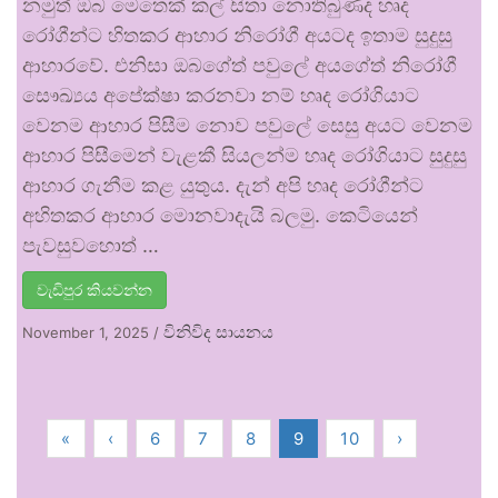
නමුත් ඔබ මෙතෙක් කල් සිතා නොතිබුණද හෘද
රෝගීන්ට හිතකර ආහාර නිරෝගී අයටද ඉතාම සුදුසු
ආහාරවේ. එනිසා ඔබගේත් පවුලේ අයගේත් නිරෝගී
සෞඛ්‍යය අපේක්ෂා කරනවා නම් හෘද රෝගියාට
වෙනම ආහාර පිසීම නොව පවුලේ සෙසු අයට වෙනම
ආහාර පිසීමෙන් වැළකී සියලන්ම හෘද රෝගියාට සුදුසු
ආහාර ගැනීම කළ යුතුය. දැන් අපි හෘද රෝගීන්ට
අහිතකර ආහාර මොනවාදැයි බලමු. කෙටියෙන්
පැවසුවහොත් …
වැඩිපුර කියවන්න
විනිවිද සායනය
November 1, 2025
/
«
‹
6
7
8
9
10
›