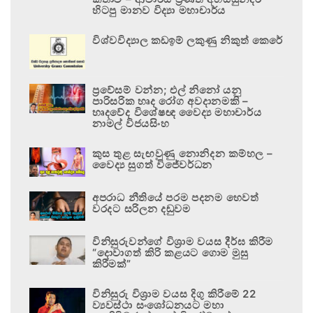
හිටපු මානව විද්‍යා මහාචාර්ය
විශ්වවිද්‍යාල කඩඉම් ලකුණු නිකුත් කෙරේ
ප්‍රවේසම් වන්න; එල් නිනෝ යනු
පාරිසරික හෘද රෝග අවදානමකි –
හෘදවේද විශේෂඥ වෛද්‍ය මහාචාර්ය
නාමල් විජයසිංහ
කුස තුළ සැඟවුණු නොනිදන කම්හල –
වෛද්‍ය සුගත් විජේවර්ධන
අපරාධ නීතියේ පරම පදනම හෙවත්
වරදට සරිලන දඬුවම
විනිසුරුවන්ගේ විශ්‍රාම වයස දීර්ඝ කිරීම
“දොවාගත් කිරි කළයට ගොම මුසු
කිරීමක්”
විනිසුරු විශ්‍රාම වයස දිගු කිරීමේ 22
ව්‍යවස්ථා සංශෝධනයට මහා