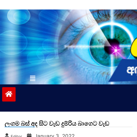
Skip
to
content
vinivida.lk
ලංගම බස් අද සිට වැඩ දුම්රිය බාගෙට වැඩ
January 3, 2022
Editor