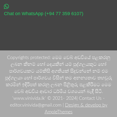
Chat on WhatsApp (+94 77 359 6107)
Copyrights protected: මෙම වෙබ් අඩවියේ පළකරනු
ලබන කිනම් හෝ දෙයකින් යම් පුද්ගලයකුට හෝ
පාර්ශවයකට යම්කිසි අගතියක් සිදුවන්නේ නම් එම
පුද්ගලයා හෝ පාර්ශවය විසින් තම අනන්‍යතාව තහවුරු
කරමින් ඉදිරිපත් කරනු ලබන පිළිතුරු පළකිරීමට මෙම
වෙබ් අඩවිය ආචාර ධර්මීය වශයෙන් බැඳී සිටී.
'www.vinivida.lk' © 2021- 2024| Contact Us -
editor.vinivida@gmail.com |
Design & develop by
AmpleThemes