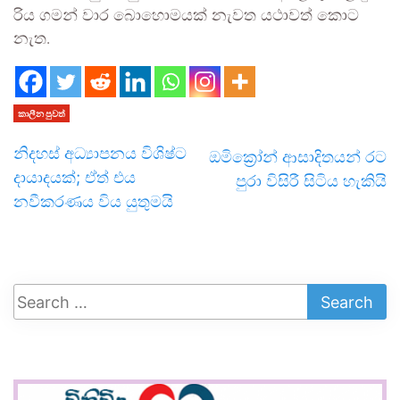
රිය ගමන් වාර බොහොමයක් නැවත යථාවත් කොට
නැත.
කාලීන පුවත්
නිදහස් අධ්‍යාපනය විශිෂ්ට
ඔමික්‍රෝන් ආසාදිතයන් රට
දායාදයක්; ඒත් එය
පුරා විසිරී සිටිය හැකියි
නවීකරණය විය යුතුමයි