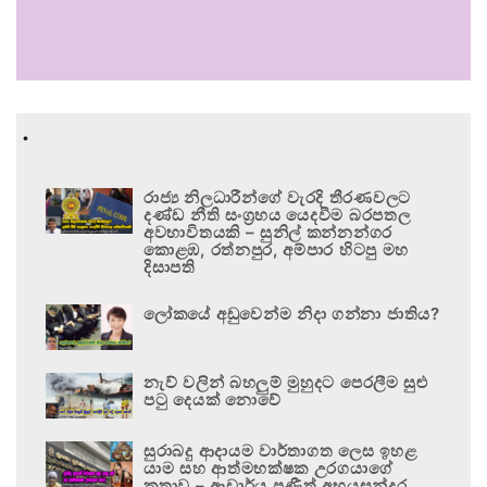
.
රාජ්‍ය නිලධාරීන්ගේ වැරදි තීරණවලට
දණ්ඩ නීති සංග්‍රහය යෙදවීම බරපතල
අවභාවිතයකි – සුනිල් කන්නන්ගර
කොළඹ, රත්නපුර, අම්පාර හිටපු මහ
දිසාපති
ලෝකයේ අඩුවෙන්ම නිදා ගන්නා ජාතිය?
නැව් වලින් බහලුම් මුහුදට පෙරලීම සුළු
පටු දෙයක් නොවේ
සුරාබදු ආදායම වාර්තාගත ලෙස ඉහළ
යාම සහ ආත්මභක්ෂක උරගයාගේ
කතාව – ආචාර්ය ප්‍රණීත් අභයසුන්දර