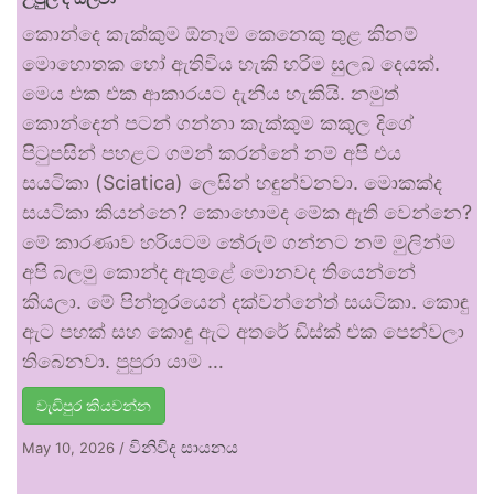
කොන්දෙ කැක්කුම ඕනෑම කෙනෙකු තුළ කිනම්
මොහොතක හෝ ඇතිවිය හැකි හරිම සුලබ දෙයක්.
මෙය එක එක ආකාරයට දැනිය හැකියි. නමුත්
කොන්දෙන් පටන් ගන්නා කැක්කුම කකුල දිගේ
පිටුපසින් පහළට ගමන් කරන්නේ නම් අපි එය
සයටිකා (Sciatica) ලෙසින් හඳුන්වනවා. මොකක්ද
සයටිකා කියන්නෙ? කොහොමද මේක ඇති වෙන්නෙ?
මේ කාරණාව හරියටම තේරුම් ගන්නට නම් මුලින්ම
අපි බලමු කොන්ද ඇතුළේ මොනවද තියෙන්නේ
කියලා. මේ පින්තූරයෙන් දක්වන්නේත් සයටිකා. කොඳු
ඇට පහක් සහ කොඳු ඇට අතරේ ඩිස්ක් එක පෙන්වලා
තිබෙනවා. පුපුරා යාම …
වැඩිපුර කියවන්න
විනිවිද සායනය
May 10, 2026
/