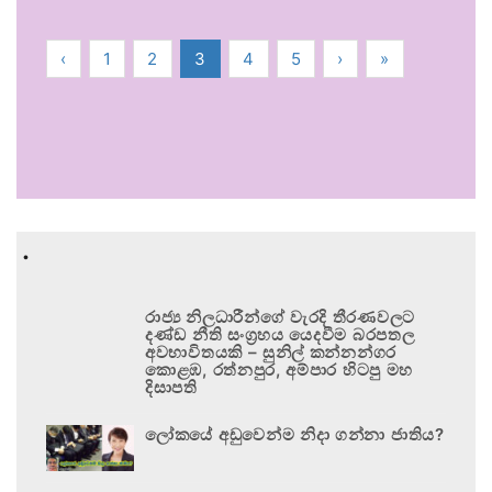
‹
1
2
3
4
5
›
»
.
රාජ්‍ය නිලධාරීන්ගේ වැරදි තීරණවලට
දණ්ඩ නීති සංග්‍රහය යෙදවීම බරපතල
අවභාවිතයකි – සුනිල් කන්නන්ගර
කොළඹ, රත්නපුර, අම්පාර හිටපු මහ
දිසාපති
ලෝකයේ අඩුවෙන්ම නිදා ගන්නා ජාතිය?