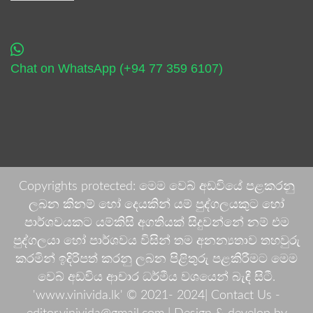
Chat on WhatsApp (+94 77 359 6107)
Copyrights protected: මෙම වෙබ් අඩවියේ පළකරනු
ලබන කිනම් හෝ දෙයකින් යම් පුද්ගලයකුට හෝ
පාර්ශවයකට යම්කිසි අගතියක් සිදුවන්නේ නම් එම
පුද්ගලයා හෝ පාර්ශවය විසින් තම අනන්‍යතාව තහවුරු
කරමින් ඉදිරිපත් කරනු ලබන පිළිතුරු පළකිරීමට මෙම
වෙබ් අඩවිය ආචාර ධර්මීය වශයෙන් බැඳී සිටී.
'www.vinivida.lk' © 2021- 2024| Contact Us -