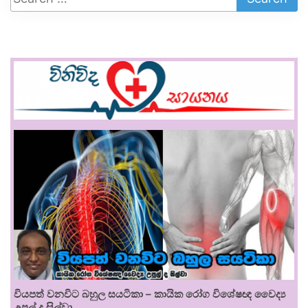
වියපත් වනවිට බහුල සයටිකා – කායික රෝග විශේෂඥ වෛද්‍ය
උපුල් ද සිල්වා