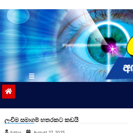
Skip
to
content
vinivida.lk
ලංවිම සමාගම් හතරකට කඩයි
August 27, 2025
Editor