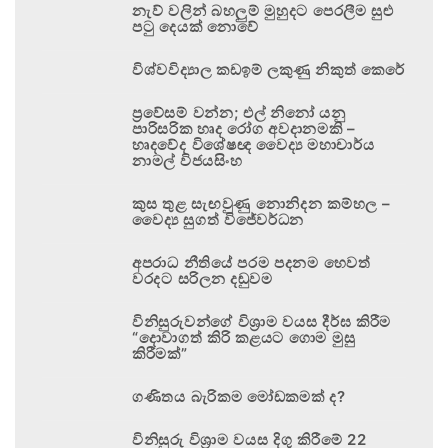
නැව් වලින් බහලුම් මුහුදට පෙරලීම සුළු
පටු දෙයක් නොවේ
විශ්වවිද්‍යාල කඩඉම් ලකුණු නිකුත් කෙරේ
ප්‍රවේසම් වන්න; එල් නිනෝ යනු
පාරිසරික හෘද රෝග අවදානමකි –
හෘදවේද විශේෂඥ වෛද්‍ය මහාචාර්ය
නාමල් විජයසිංහ
කුස තුළ සැඟවුණු නොනිදන කම්හල –
වෛද්‍ය සුගත් විජේවර්ධන
අපරාධ නීතියේ පරම පදනම හෙවත්
වරදට සරිලන දඬුවම
විනිසුරුවන්ගේ විශ්‍රාම වයස දීර්ඝ කිරීම
“දොවාගත් කිරි කළයට ගොම මුසු
කිරීමක්”
ගණිතය බැරිකම මෝඩකමක් ද?
විනිසුරු විශ්‍රාම වයස දිගු කිරීමේ 22