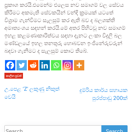
ප්‍රකාශ කරයි.එමෙන්ම එලෙස නව සමාගම් වල සේවය
කිරීමට අකමැති සේවකයින් වන්දි ක්‍රමයක් යටතේ
විශ්‍රාම ගැන්වීමට සැලසුම් කර ඇති බව ද බලශක්ති
අමාත්‍යංශය සඳහන් කරයි.මේ අතර පිහිටවූ නව සමාගම්
ඉහළ කළමණාකාරිත්වය සඳහා දැනට ලංකා විදුලි බල
මණ්ඩලයේ ඉහල තනතුරු හොබවන ඉංජිනේරුවරුන්
බඳවා ගැනීමට ද සැලසුම් කොට තිබේ.
කාලීන පුවත්
උ.පෙළ ‘Z’ ලකුණු නිකුත්
දුම්රිය කාර්ය සහායක
වෙයි
පුරප්පාඩු 200ක්