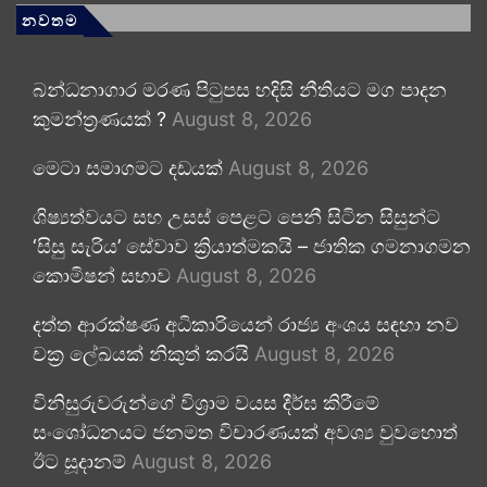
නවතම
බන්ධනාගාර මරණ පිටුපස හදිසි නීතියට මග පාදන
කුමන්ත්‍රණයක් ?
August 8, 2026
මෙටා සමාගමට දඩයක්
August 8, 2026
ශිෂ්‍යත්වයට සහ උසස් පෙළට පෙනී සිටින සිසුන්ට
‘සිසු සැරිය’ සේවාව ක්‍රියාත්මකයි – ජාතික ගමනාගමන
කොමිෂන් සභාව
August 8, 2026
දත්ත ආරක්ෂණ අධිකාරියෙන් රාජ්‍ය අංශය සඳහා නව
චක්‍ර ලේඛයක් නිකුත් කරයි
August 8, 2026
විනිසුරුවරුන්ගේ විශ්‍රාම වයස දීර්ඝ කිරීමේ
සංශෝධනයට ජනමත විචාරණයක් අවශ්‍ය වුවහොත්
ඊට සූදානම්
August 8, 2026