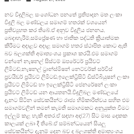
නව විදුලිබල සංශෝධන පනතේ ප්‍රතිපාදන මත ලංකා
විදුලි බල මණ්ඩලය සමාගම් හතරක් වශයෙන්
ප්‍රතිව්‍යුහත කර තිබේ.ඒ අනුව විදුලිය ජනනය,
බෙදාහැරීම්,සම්ප්‍රේෂණ හා ජාතික පද්ධති ක්‍රියාත්මක
කිරීමට අදාළව අදාළ සමාගම් හතර ස්ථාපිත කොට ඇති
බව බලශක්ති අමාත්‍යංශය ප්‍රකාශ කරයි.එම සමාගම්
වන්නේ නැෂනල් සිස්ටම් ඔපරේටර් ප්‍රයිවට්
ලිමිටඩ්,නැෂනල් ට්‍රාන්ස්මිෂන් නෙට්වර්ක් සර්විස්
ප්‍රවයිඩර් ප්‍රයිවට් ලිමිටඩ්,ඉලෙක්ට්‍රිසිටි ඩිස්ටිබියුෂන් ලංකා
ප්‍රයිවට් ලිමිටඩ් හා ඉලෙක්ට්‍රිසිටි ජෙනරේෂන් ලංකා
ප්‍රයිවට් ලිමිටඩ් යන ආයතනයි.විදුලිබල මණ්ඩලයේ
දැනට සිටින සේවකයින්ට රාජ්‍ය හිමිකාරීත්වය සහිත එම
සමාගම්වලින් තමන් කැමති සමාගමකට අනුයුක්ත වීමට
ඉල්ලුම් කළ හැකි අතර.ඒ සඳහා අද(27) සිට මාස දෙකක
කාලයක් ලබා දී තිබේ.ඒ සම්බන්ධයෙන් සියලු
සේවකයින්ට දැනුම් දෙන බව ද බලශක්ති අමාත්‍යංශය