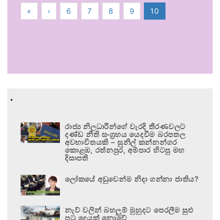
«
‹
6
7
8
9
10
.
රාජ්‍ය නිලධාරීන්ගේ වැරදි තීරණවලට
දණ්ඩ නීති සංග්‍රහය යෙදවීම බරපතල
අවභාවිතයකි – සුනිල් කන්නන්ගර
කොළඹ, රත්නපුර, අම්පාර හිටපු මහ
දිසාපති
ලෝකයේ අඩුවෙන්ම නිදා ගන්නා ජාතිය?
නැව් වලින් බහලුම් මුහුදට පෙරලීම සුළු
පටු දෙයක් නොවේ