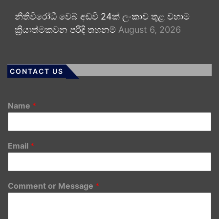
නීතිවිරෝධී වෙබ් අඩවි 24ක් ලංකාව තුළ වහාම
ක්‍රියාත්මකවන පරිදි තහනම්
August 6, 2026
CONTACT US
Name
*
Email
*
Comment or Message
*