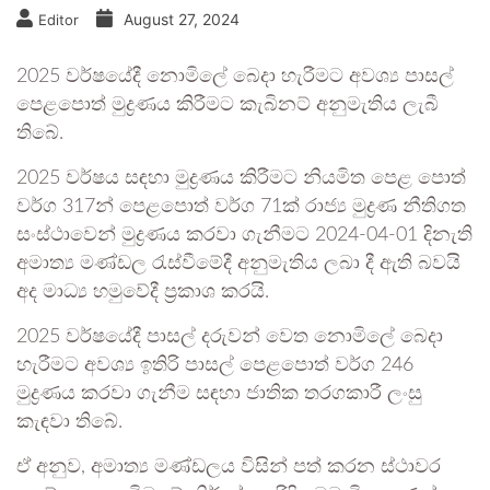
August 27, 2024
Editor
2025 වර්ෂයේදී නොමිලේ බෙදා හැරීමට අවශ්‍ය පාසල්
පෙළපොත් මුද්‍රණය කිරීමට කැබිනට් අනුමැතිය ලැබී
තිබේ.
2025 වර්ෂය සඳහා මුද්‍රණය කිරීමට නියමිත පෙළ පොත්
වර්ග 317න් පෙළපොත් වර්ග 71ක් රාජ්‍ය මුද්‍රණ නීතිගත
සංස්ථාවෙන් මුද්‍රණය කරවා ගැනීමට 2024-04-01 දිනැති
අමාත්‍ය මණ්ඩල රැස්වීමේදී අනුමැතිය ලබා දී ඇති බවයි
අද මාධ්‍ය හමුවේදී ප්‍රකාශ කරයි.
2025 වර්ෂයේදී පාසල් දරුවන් වෙත නොමිලේ බෙදා
හැරීමට අවශ්‍ය ඉතිරි පාසල් පෙළපොත් වර්ග 246
මුද්‍රණය කරවා ගැනීම සඳහා ජාතික තරගකාරී ලංසු
කැඳවා තිබේ.
ඒ අනුව, අමාත්‍ය මණ්ඩලය විසින් පත් කරන ස්ථාවර