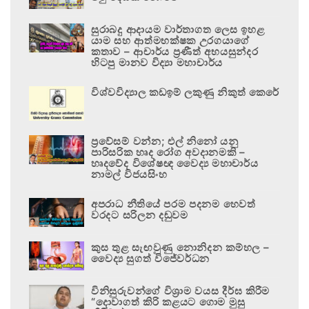
සුරාබදු ආදායම වාර්තාගත ලෙස ඉහළ
යාම සහ ආත්මභක්ෂක උරගයාගේ
කතාව – ආචාර්ය ප්‍රණීත් අභයසුන්දර
හිටපු මානව විද්‍යා මහාචාර්ය
විශ්වවිද්‍යාල කඩඉම් ලකුණු නිකුත් කෙරේ
ප්‍රවේසම් වන්න; එල් නිනෝ යනු
පාරිසරික හෘද රෝග අවදානමකි –
හෘදවේද විශේෂඥ වෛද්‍ය මහාචාර්ය
නාමල් විජයසිංහ
අපරාධ නීතියේ පරම පදනම හෙවත්
වරදට සරිලන දඬුවම
කුස තුළ සැඟවුණු නොනිදන කම්හල –
වෛද්‍ය සුගත් විජේවර්ධන
විනිසුරුවන්ගේ විශ්‍රාම වයස දීර්ඝ කිරීම
“දොවාගත් කිරි කළයට ගොම මුසු