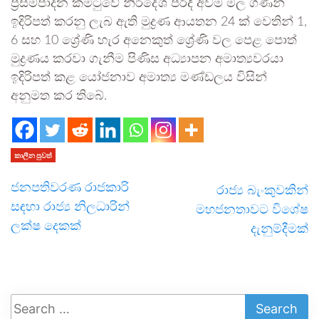
ප්‍රසම්පාදන කමිටුවේ නිර්දේශ පරිදි අවම මිල ගණන්
ඉදිරිපත් කරනු ලැබ ඇති මුද්‍රණ ආයතන 24 ක් වෙතින් 1,
6 සහ 10 ශ්‍රේණි හැර අනෙකුත් ශ්‍රේණි වල පෙළ පොත්
මුද්‍රණය කරවා ගැනීම පිණිස අධ්‍යාපන අමාත්‍යවරයා
ඉදිරිපත් කළ යෝජනාව අමාත්‍ය මණ්ඩලය විසින්
අනුමත කර තිබේ.
කාලීන පුවත්
ජනපතිවරණ රාජකාරි
රාජ්‍ය බැංකුවකින්
සඳහා රාජ්‍ය නිලධාරින්
මහජනතාවට විශේෂ
ලක්ෂ දෙකක්
දැනුම්දීමක්