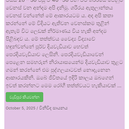
වෙනස් වන අන්දම අපි දනිමු. ශරීරය ඇතුලාන්තය
වෙනස් වන්නේත් මේ ආකාරයටම ය. අද අපි කතා
කරන්නේ මේ විදියට ඇතිවන වෙනස්කම තුළින්
ඇතැම් විට ලෙඩක් නිර්මාණය විය හැකි අන්දම
පිළිබඳව ය. මේ තත්ත්වය වෛද්‍ය විද්‍යාවේ
හඳුන්වන්නේ පූර්ව දියවැඩියාව හෙවත්
පෙරදියවැඩියාව ලෙසිනි. පෙරදියවැඩියාවෙන්
පෙළෙන සමහරුන් නිරායාසයෙන්ම දියවැඩියාව තුළට
ගමන් කරන්නේ එම පුද්ගලයාටවත් නොදැනෙන
ආකාරයකිනි. ඔබේ ජීවිතයේ ඉදිරි කාලය ඔබගෙන්
ඉවත් කරන්නට මෙම රෝගී තත්ත්වයට හැකියාවක් …
වැඩිපුර කියවන්න
විනිවිද සායනය
October 5, 2025
/