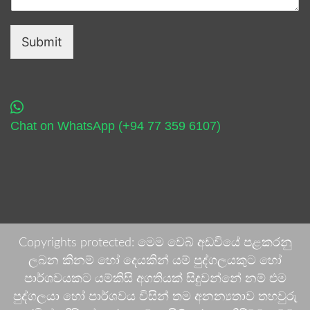
Submit
Chat on WhatsApp (+94 77 359 6107)
Copyrights protected: මෙම වෙබ් අඩවියේ පළකරනු
ලබන කිනම් හෝ දෙයකින් යම් පුද්ගලයකුට හෝ
පාර්ශවයකට යම්කිසි අගතියක් සිදුවන්නේ නම් එම
පුද්ගලයා හෝ පාර්ශවය විසින් තම අනන්‍යතාව තහවුරු