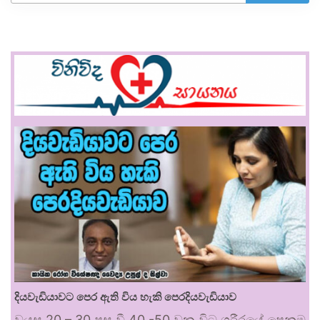
දියවැඩියාවට පෙර ඇති විය හැකි පෙරදියවැඩියාව
වයස 20 – 30 පසු වී 40 -50 වන විට ශරීරයේ පෙනුම