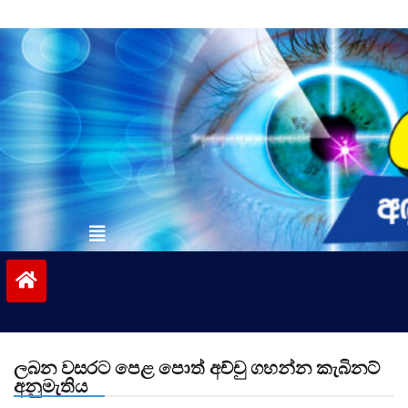
Skip
to
content
vinivida.lk
ලබන වසරට පෙළ පොත් අච්චු ගහන්න කැබිනට්
අනුමැතිය