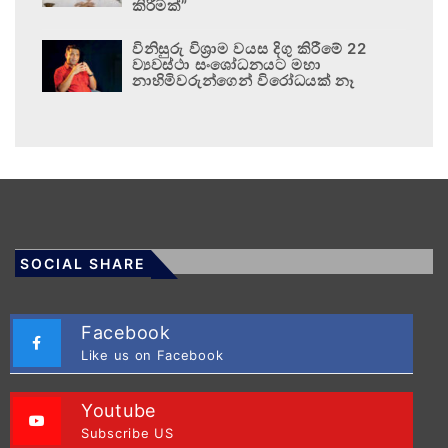
කිරීමක්”
විනිසුරු විශ්‍රාම වයස දිගු කිරීමේ 22
ව්‍යවස්ථා සංශෝධනයට මහා
නාහිමිවරුන්ගෙන් විරෝධයක් නෑ
SOCIAL SHARE
Facebook
Like us on Facebook
Youtube
Subscribe US