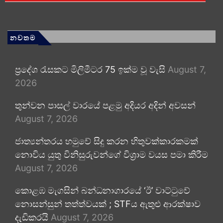
නවතම
ප්‍රදේශ රැසකට මිලිමීටර 75 ඉක්ම වූ වැසි
August 7,
2026
තුන්වන පාසල් වාරයේ පළමු අදියර අදින් අවසන්
August 7, 2026
ජාත්‍යන්තරය හමුවේ සිදු කරන හිතුවක්කාරකමක්
නොවිය යුතු විනිසුරුවන්ගේ විශ්‍රාම වයස පමා කිරීම
August 7, 2026
කොළඹ මැගසින් බන්ධනාගාරයේ ‘ඊ’ වාට්ටුවේ
නොසන්සුන් තත්ත්වයක් ; STFය ඇතුළු ආරක්ෂාව
දැඩිකරයි
August 7, 2026