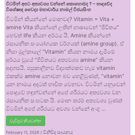
විටමින් අපට අත්‍යවශ්‍ය වන්නේ කොහොමද ? – හෘදවේද
විශේෂඥ වෛද්‍ය මහාචාර්ය නාමල් විජයසිංහ
විටමින් කියන්නේ මොනවද? Vitamin = Vita +
amine Vita කියන්නේ ලතින් භාෂාවෙන් “ජීවිතය”
හෙවත් life කියන අර්ථය යි. Amine කියන්නේ
රසායනික සංයෝගයක වර්ගයක් (amine group). ඒ
නිසා මුල්කාලේ “Vitamin” කියන නාමය දැමීමේ
අර්ථය වූයේ “ජීවිතයට අත්‍යවශ්‍ය amine” කියන
අදහසයි. පසුකාලීනව විද්‍යාත්මකව හැම vitamin
එකක්ම amine නොවන බව හෙළිවුණත්, “vitamin”
යන නාමය අදටත් භාවිත වෙනවා. විටමින් යනුවෙන්
පොදුවේ හඳුන්වන්නේ අපේ ශරීරයට අත්‍යවශ්‍ය වන
රසායනික සංඝටක යි. මොන තරම් අත්‍යවශ්‍ය වුණත්
විටමින් අපේ ශරීරයට අවශ්‍ය වන්නේ අංශු …
වැඩිපුර කියවන්න
විනිවිද සායනය
February 11, 2026
/