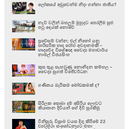
ලෝකයේ අඩුවෙන්ම නිදා ගන්නා ජාතිය?
නැව් වලින් බහලුම් මුහුදට පෙරලීම සුළු
පටු දෙයක් නොවේ
ප්‍රවේසම් වන්න; එල් නිනෝ යනු
පාරිසරික හෘද රෝග අවදානමකි –
හෘදවේද විශේෂඥ වෛද්‍ය මහාචාර්ය
නාමල් විජයසිංහ
කුස තුළ සැඟවුණු නොනිදන කම්හල –
වෛද්‍ය සුගත් විජේවර්ධන
ගණිතය බැරිකම මෝඩකමක් ද?
සිරිලක සොබා දම් අසිරිය ලොවට
කියාපාන දිවියන් ගේ දිවි සුරකිමු
විනිසුරු විශ්‍රාම වයස දිගු කිරීමේ 22
ව්‍යවස්ථා සංශෝධනයට මහා