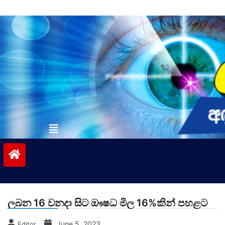
Skip
to
content
vinivida.lk
ලබන 16 වනදා සිට ඖෂධ මිල 16%කින් පහළට
June 5, 2023
Editor