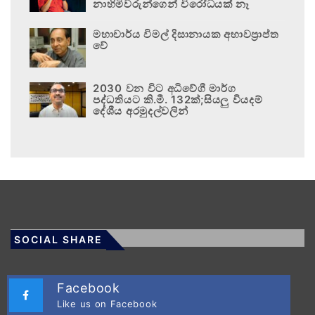
නාහිමිවරුන්ගෙන් විරෝධයක් නෑ
මහාචාර්ය විමල් දිසානායක අභාවප්‍රාප්ත
වේ
2030 වන විට අධිවේගී මාර්ග
පද්ධතියට කි.මී. 132ක්;සියලු වියදම්
දේශීය අරමුදල්වලින්
SOCIAL SHARE
Facebook
Like us on Facebook