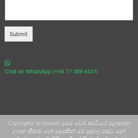
Submit
Chat on WhatsApp (+94 77 359 6107)
Copyrights protected: මෙම වෙබ් අඩවියේ පළකරනු
ලබන කිනම් හෝ දෙයකින් යම් පුද්ගලයකුට හෝ