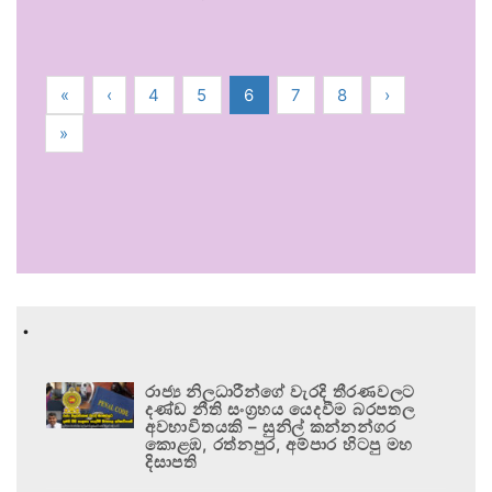
«
‹
4
5
6
7
8
›
»
.
රාජ්‍ය නිලධාරීන්ගේ වැරදි තීරණවලට
දණ්ඩ නීති සංග්‍රහය යෙදවීම බරපතල
අවභාවිතයකි – සුනිල් කන්නන්ගර
කොළඹ, රත්නපුර, අම්පාර හිටපු මහ
දිසාපති