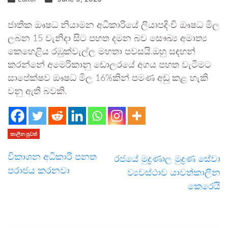
ජාතික ඖෂධ නියාමන අධිකාරියේ ලියාපදිංචි ඖෂධ මිල
ලබන 15 වැනිදා සිට පහත දමන බව සෞඛ්‍ය අමාත්‍ය
කෙහෙළිය රඹුක්වැල්ල මහතා පවසයි.ඔහු සඳහන්
කරන්නේ අමෙරිකානු ඩොලරයේ අගය පහත වැටීමට
සාපේක්ෂව ඖෂධ මිල 16%කින් පමණ අඩු කළ හැකි
වනු ඇති බවකි.
කාලීන පුවත්
විකාශන අධිකාරි පනත
රජයේ මුද්‍රණාල මුද්‍රණ සේවා
පරාජය කරනවා
ව්‍යවස්ථාව යාවත්කාලීන
කෙරෙයි