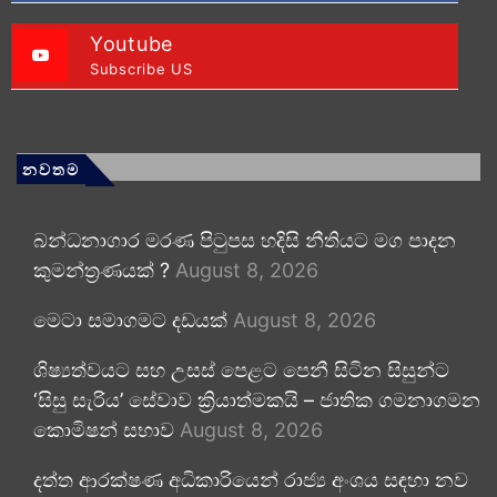
Youtube
Subscribe US
නවතම
බන්ධනාගාර මරණ පිටුපස හදිසි නීතියට මග පාදන
කුමන්ත්‍රණයක් ?
August 8, 2026
මෙටා සමාගමට දඩයක්
August 8, 2026
ශිෂ්‍යත්වයට සහ උසස් පෙළට පෙනී සිටින සිසුන්ට
‘සිසු සැරිය’ සේවාව ක්‍රියාත්මකයි – ජාතික ගමනාගමන
කොමිෂන් සභාව
August 8, 2026
දත්ත ආරක්ෂණ අධිකාරියෙන් රාජ්‍ය අංශය සඳහා නව