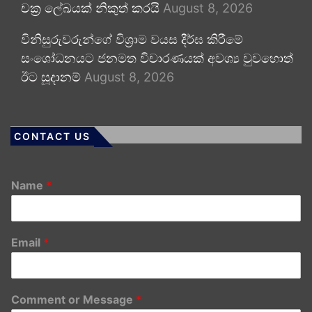
චක්‍ර ලේඛයක් නිකුත් කරයි
August 8, 2026
විනිසුරුවරුන්ගේ විශ්‍රාම වයස දීර්ඝ කිරීමේ
සංශෝධනයට ජනමත විචාරණයක් අවශ්‍ය වුවහොත්
ඊට සූදානම්
August 8, 2026
CONTACT US
Name
*
Email
*
Comment or Message
*