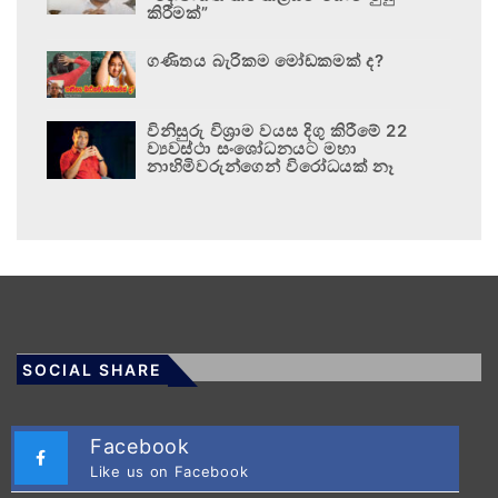
කිරීමක්”
ගණිතය බැරිකම මෝඩකමක් ද?
විනිසුරු විශ්‍රාම වයස දිගු කිරීමේ 22
ව්‍යවස්ථා සංශෝධනයට මහා
නාහිමිවරුන්ගෙන් විරෝධයක් නෑ
SOCIAL SHARE
Facebook
Like us on Facebook