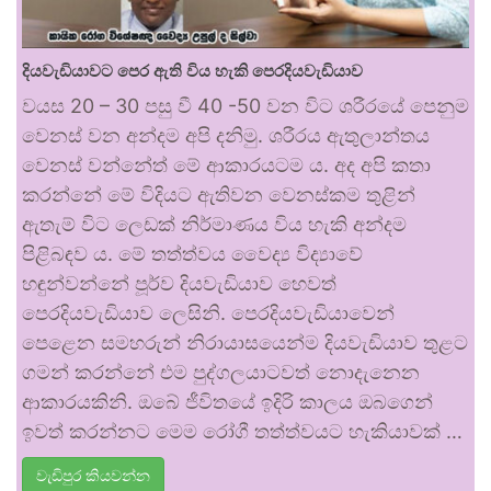
දියවැඩියාවට පෙර ඇති විය හැකි පෙරදියවැඩියාව
වයස 20 – 30 පසු වී 40 -50 වන විට ශරීරයේ පෙනුම
වෙනස් වන අන්දම අපි දනිමු. ශරීරය ඇතුලාන්තය
වෙනස් වන්නේත් මේ ආකාරයටම ය. අද අපි කතා
කරන්නේ මේ විදියට ඇතිවන වෙනස්කම තුළින්
ඇතැම් විට ලෙඩක් නිර්මාණය විය හැකි අන්දම
පිළිබඳව ය. මේ තත්ත්වය වෛද්‍ය විද්‍යාවේ
හඳුන්වන්නේ පූර්ව දියවැඩියාව හෙවත්
පෙරදියවැඩියාව ලෙසිනි. පෙරදියවැඩියාවෙන්
පෙළෙන සමහරුන් නිරායාසයෙන්ම දියවැඩියාව තුළට
ගමන් කරන්නේ එම පුද්ගලයාටවත් නොදැනෙන
ආකාරයකිනි. ඔබේ ජීවිතයේ ඉදිරි කාලය ඔබගෙන්
ඉවත් කරන්නට මෙම රෝගී තත්ත්වයට හැකියාවක් …
වැඩිපුර කියවන්න