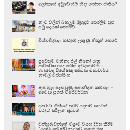
ලෝකයේ අඩුවෙන්ම නිදා ගන්නා ජාතිය?
නැව් වලින් බහලුම් මුහුදට පෙරලීම සුළු
පටු දෙයක් නොවේ
විශ්වවිද්‍යාල කඩඉම් ලකුණු නිකුත් කෙරේ
ප්‍රවේසම් වන්න; එල් නිනෝ යනු
පාරිසරික හෘද රෝග අවදානමකි –
හෘදවේද විශේෂඥ වෛද්‍ය මහාචාර්ය
නාමල් විජයසිංහ
කුස තුළ සැඟවුණු නොනිදන කම්හල –
වෛද්‍ය සුගත් විජේවර්ධන
අපරාධ නීතියේ පරම පදනම හෙවත්
වරදට සරිලන දඬුවම
විනිසුරුවන්ගේ විශ්‍රාම වයස දීර්ඝ කිරීම
“දොවාගත් කිරි කළයට ගොම මුසු