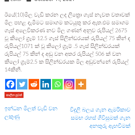
ඊයේ(10)මිල වැඩි කරන ලද ලිත්‍රො ගෑස් නැවත වතාවක්
මිල පහළ දැමීමට සමාගම කටයුතු කර ඇත.එම සමාගම
ගෑස් අලෙවිකරණ නව මිල ගණන් අනුව රුපියල් 2675
වූ කිලෝ ග්‍රෑම් 12.5 ගෑස් සිලින්ඩරයක් රුපියල් 75 කින් ද
රුපියල්1071 ක් වූ කිලෝ ග්‍රෑම් .5 ගෑස් සිලින්ඩරයක්
රුපියල් 75 කින් ද අඩු වන අතර රුපියල් 506 ක් වන
කිලෝ ග්‍රෑම්2.5 ක සිලින්ඩරයක මිල අඩුවන්නේ රුපියල්
14කිනි.
කාලීන පුවත්
ඉන්ධන මිලත් වැඩි වන
විදුලි බලය ගැන ඇමරිකාව
ලකුණු
සමඟ රහස් ගිවිසුමක් ගැන
අනතුරු ඇඟවීමක්