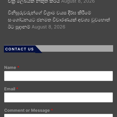
චක්‍ර ලේඛයක් නිකුත් කරයි
August 8, 2026
විනිසුරුවරුන්ගේ විශ්‍රාම වයස දීර්ඝ කිරීමේ
සංශෝධනයට ජනමත විචාරණයක් අවශ්‍ය වුවහොත්
ඊට සූදානම්
August 8, 2026
CONTACT US
Name
*
Email
*
Comment or Message
*