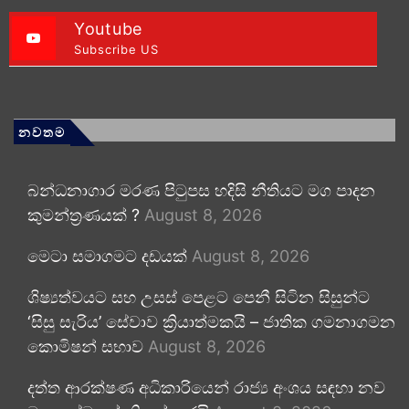
Youtube
Subscribe US
නවතම
බන්ධනාගාර මරණ පිටුපස හදිසි නීතියට මග පාදන
කුමන්ත්‍රණයක් ?
August 8, 2026
මෙටා සමාගමට දඩයක්
August 8, 2026
ශිෂ්‍යත්වයට සහ උසස් පෙළට පෙනී සිටින සිසුන්ට
‘සිසු සැරිය’ සේවාව ක්‍රියාත්මකයි – ජාතික ගමනාගමන
කොමිෂන් සභාව
August 8, 2026
දත්ත ආරක්ෂණ අධිකාරියෙන් රාජ්‍ය අංශය සඳහා නව