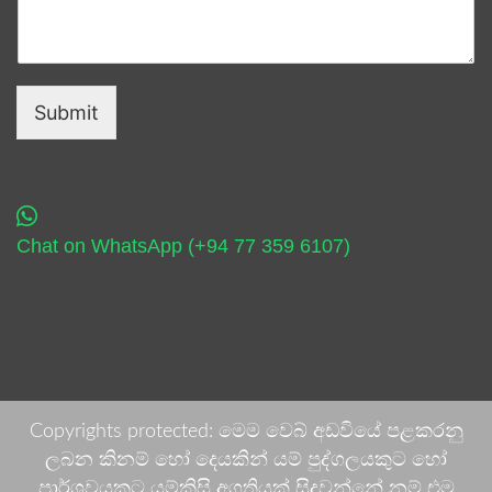
Submit
Chat on WhatsApp (+94 77 359 6107)
Copyrights protected: මෙම වෙබ් අඩවියේ පළකරනු
ලබන කිනම් හෝ දෙයකින් යම් පුද්ගලයකුට හෝ
පාර්ශවයකට යම්කිසි අගතියක් සිදුවන්නේ නම් එම