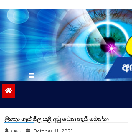
Skip
to
content
vinivida.lk
ලිත්‍රො ගෑස් මිල යළි අඩු වෙන හැටි මෙන්න
October 11, 2021
Editor