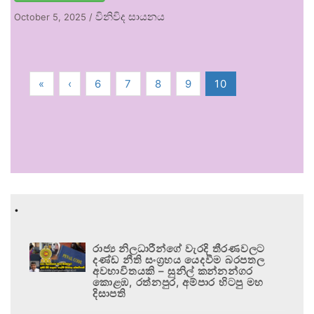
විනිවිද සායනය
October 5, 2025
/
«
‹
6
7
8
9
10
.
රාජ්‍ය නිලධාරීන්ගේ වැරදි තීරණවලට
දණ්ඩ නීති සංග්‍රහය යෙදවීම බරපතල
අවභාවිතයකි – සුනිල් කන්නන්ගර
කොළඹ, රත්නපුර, අම්පාර හිටපු මහ
දිසාපති