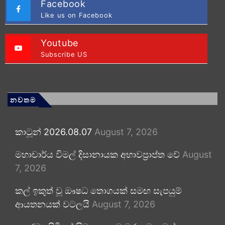
Facebook
Like us on Facebook
Youtube
Subscribe US
නවතම
කාටූන් 2026.08.07
August 7, 2026
මහාචාර්ය විමල් දිසානායක අභාවප්‍රාප්ත වේ
August
7, 2026
කල් ඉකුත් වූ ඖෂධ තොගයක් සමඟ සැපයුම්
ආයතනයක් වටලයි
August 7, 2026