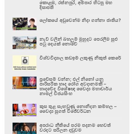
කොළඹ, රත්නපුර, අම්පාර හිටපු මහ
දිසාපති
ලෝකයේ අඩුවෙන්ම නිදා ගන්නා ජාතිය?
නැව් වලින් බහලුම් මුහුදට පෙරලීම සුළු
පටු දෙයක් නොවේ
විශ්වවිද්‍යාල කඩඉම් ලකුණු නිකුත් කෙරේ
ප්‍රවේසම් වන්න; එල් නිනෝ යනු
පාරිසරික හෘද රෝග අවදානමකි –
හෘදවේද විශේෂඥ වෛද්‍ය මහාචාර්ය
නාමල් විජයසිංහ
කුස තුළ සැඟවුණු නොනිදන කම්හල –
වෛද්‍ය සුගත් විජේවර්ධන
අපරාධ නීතියේ පරම පදනම හෙවත්
වරදට සරිලන දඬුවම