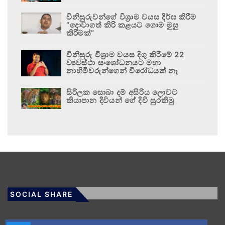
විනිසුරුවන්ගේ විශ්‍රාම වයස දීර්ඝ කිරීම
“දොවාගත් කිරි කළයට ගොම මුසු
කිරීමක්”
විනිසුරු විශ්‍රාම වයස දිගු කිරීමේ 22
ව්‍යවස්ථා සංශෝධනයට මහා
නාහිමිවරුන්ගෙන් විරෝධයක් නෑ
සිරිලක සොබා දම් අසිරිය ලොවට
කියාපාන දිවියන් ගේ දිවි සුරකිමු
SOCIAL SHARE