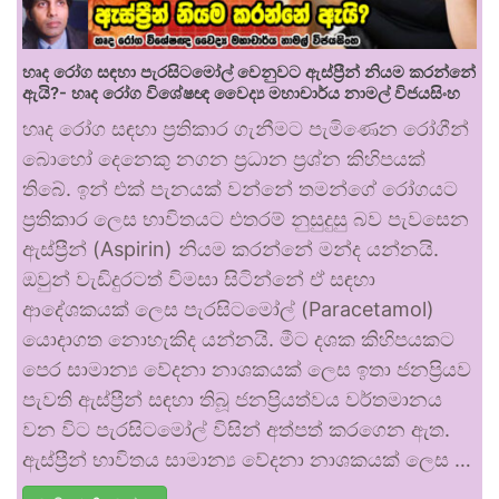
හෘද රෝග සඳහා පැරසිටමෝල් වෙනුවට ඇස්ප්‍රීන් නියම කරන්නේ
ඇයි?- හෘද රෝග විශේෂඥ වෛද්‍ය මහාචාර්ය නාමල් විජයසිංහ
හෘද රෝග සඳහා ප්‍රතිකාර ගැනීමට පැමිණෙන රෝගීන්
බොහෝ දෙනෙකු නගන ප්‍රධාන ප්‍රශ්න කිහිපයක්
තිබේ. ඉන් එක් පැනයක් වන්නේ තමන්ගේ රෝගයට
ප්‍රතිකාර ලෙස භාවිතයට එතරම් නුසුදුසු බව පැවසෙන
ඇස්ප්‍රීන් (Aspirin) නියම කරන්නේ මන්ද යන්නයි.
ඔවුන් වැඩිදුරටත් විමසා සිටින්නේ ඒ සඳහා
ආදේශකයක් ලෙස පැරසිටමෝල් (Paracetamol)
යොදාගත නොහැකිද යන්නයි. මීට දශක කිහිපයකට
පෙර සාමාන්‍ය වේදනා නාශකයක් ලෙස ඉතා ජනප්‍රියව
පැවති ඇස්ප්‍රීන් සඳහා තිබූ ජනප්‍රියත්වය වර්තමානය
වන විට පැරසිටමෝල් විසින් අත්පත් කරගෙන ඇත.
ඇස්ප්‍රීන් භාවිතය සාමාන්‍ය වේදනා නාශකයක් ලෙස …