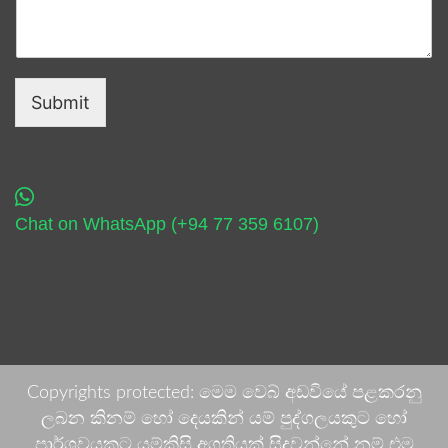
Submit
Chat on WhatsApp (+94 77 359 6107)
Copyrights protected: මෙම වෙබ් අඩවියේ පළකරනු
ලබන කිනම් හෝ දෙයකින් යම් පුද්ගලයකුට හෝ
පාර්ශවයකට යම්කිසි අගතියක් සිදුවන්නේ නම් එම