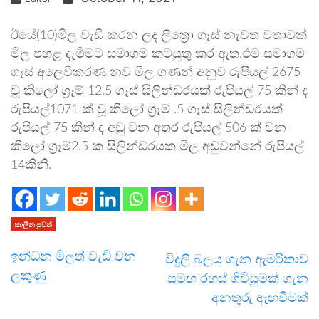
ඊයේ(10)මිල වැඩි කරන ලද ලිත්‍රො ගෑස් නැවත වතාවක්
මිල පහළ දැමීමට සමාගම කටයුතු කර ඇත.එම සමාගම
ගෑස් අලෙවිකරණ නව මිල ගණන් අනුව රුපියල් 2675
වූ කිලෝ ග්‍රෑම් 12.5 ගෑස් සිලින්ඩරයක් රුපියල් 75 කින් ද
රුපියල්1071 ක් වූ කිලෝ ග්‍රෑම් .5 ගෑස් සිලින්ඩරයක්
රුපියල් 75 කින් ද අඩු වන අතර රුපියල් 506 ක් වන
කිලෝ ග්‍රෑම්2.5 ක සිලින්ඩරයක මිල අඩුවන්නේ රුපියල්
14කිනි.
කාලීන පුවත්
ඉන්ධන මිලත් වැඩි වන
විදුලි බලය ගැන ඇමරිකාව
ලකුණු
සමඟ රහස් ගිවිසුමක් ගැන
අනතුරු ඇඟවීමක්