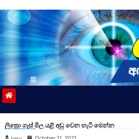
Skip
to
content
vinivida.lk
ලිත්‍රො ගෑස් මිල යළි අඩු වෙන හැටි මෙන්න
October 11, 2021
Editor