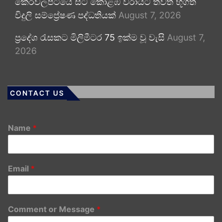
කෙරවලපිටියේ සිට කොළඹ වරායට තවත් භූගත
විදුලි සම්ප්‍රේෂණ පද්ධතියක්
August 7, 2026
ප්‍රදේශ රැසකට මිලිමීටර 75 ඉක්ම වූ වැසි
August 7,
2026
CONTACT US
Name
*
Email
*
Comment or Message
*