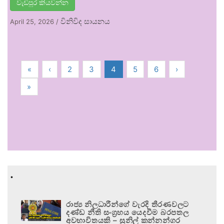
වැඩිපුර කියවන්න
විනිවිද සායනය
April 25, 2026
/
«
‹
2
3
4
5
6
›
»
.
රාජ්‍ය නිලධාරීන්ගේ වැරදි තීරණවලට
දණ්ඩ නීති සංග්‍රහය යෙදවීම බරපතල
අවභාවිතයකි – සුනිල් කන්නන්ගර