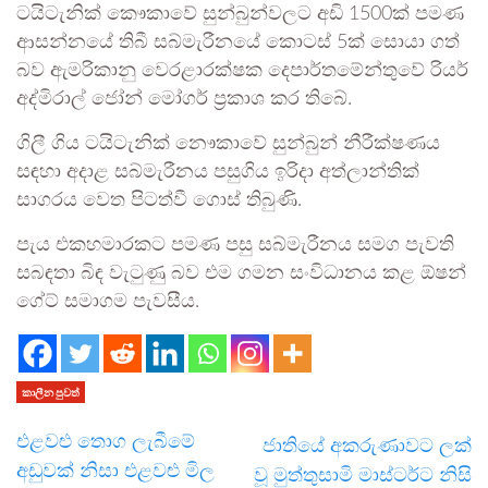
ටයිටැනික් කෞකාවේ සුන්බුන්වලට අඩි 1500ක් පමණ
ආසන්නයේ තිබී සබ්මැරීනයේ කොටස් 5ක් සොයා ගත්
බව ඇමරිකානු වෙරළාරක්ෂක දෙපාර්තමේන්තුවේ රියර්
අද්මිරාල් ජෝන් මෝගර් ප්‍රකාශ කර තිබේ.
ගිලී ගිය ටයිටැනික් නෞකාවේ සුන්බුන් නීරීක්ෂණය
සඳහා අදාළ සබ්මැරීනය පසුගිය ඉරිදා අත්ලාන්තික්
සාගරය වෙත පිටත්වී ගොස් තිබුණි.
පැය එකහමාරකට පමණ පසු සබ්මැරීනය සමග පැවති
සබඳතා බිඳ වැටුණු බව එම ගමන සංවිධානය කළ ඕෂන්
ගේට් සමාගම පැවසීය.
කාලීන පුවත්
එළවළු තොග ලැබීමේ
ජාතියේ අකරුණාවට ලක්
අඩුවක් නිසා එළවළු මිල
වූ මුත්තුසාමි මාස්ටර්ට නිසි