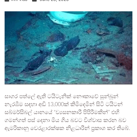
සාගර පත්ලේ ඇති ටයිටැනික් නෞකාවේ සුන්බුන්
නැරඹීම සඳහා අඩි 13,000ක් කිමිදෙමින් සිටි ටයිටන්
සබ්මර්සිබල් යානයේ “ව්‍යසනකාරී පිපිරීමකින්” එහි
ගමන්ගත් පස් දෙනා මිය ගිය බවට විශ්වාස කරන බව
ඇමරිකානු වෙරළාරක්ෂක නිළධාරීන් ප්‍රකාශ කර තිබේ.