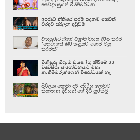
වෛද්‍ය සුගත් විජේවර්ධන
අපරාධ නීතියේ පරම පදනම හෙවත්
වරදට සරිලන දඬුවම
විනිසුරුවන්ගේ විශ්‍රාම වයස දීර්ඝ කිරීම
“දොවාගත් කිරි කළයට ගොම මුසු
කිරීමක්”
විනිසුරු විශ්‍රාම වයස දිගු කිරීමේ 22
ව්‍යවස්ථා සංශෝධනයට මහා
නාහිමිවරුන්ගෙන් විරෝධයක් නෑ
සිරිලක සොබා දම් අසිරිය ලොවට
කියාපාන දිවියන් ගේ දිවි සුරකිමු