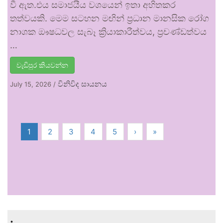
වී ඇත.එය සමාජයීය වශයෙන් ඉතා අහිතකර
තත්වයකි. මෙම සටහන මඟින් ප්‍රධාන මානසික රෝග
නාශක ඖෂධවල සැබෑ ක්‍රියාකාරීත්වය, ප්‍රචණ්ඩත්වය
…
වැඩිපුර කියවන්න
විනිවිද සායනය
July 15, 2026
/
1
2
3
4
5
›
»
.