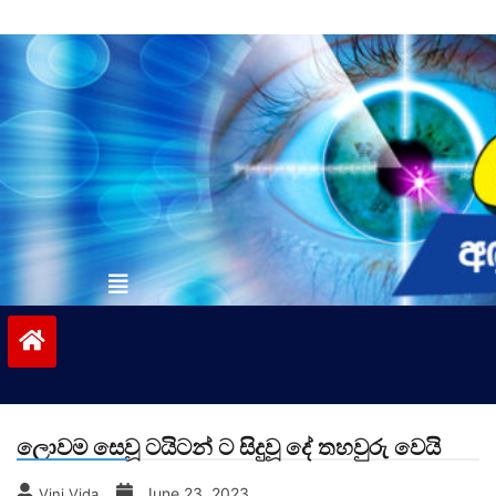
Skip
to
content
vinivida.lk
ලොවම සෙවූ ටයිටන් ට සිදුවූ දේ තහවුරු වෙයි
June 23, 2023
Vini Vida