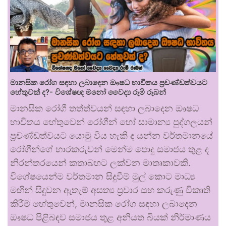
මානසික රෝග සඳහා ලබාදෙන ඖෂධ භාවිතය ප්‍රචණ්ඩත්වයට
හේතුවක් ද?- විශේෂඥ මනෝ වෛද්‍ය රූමි රූබන්
මානසික රෝගී තත්ත්වයන් සඳහා ලබාදෙන ඖෂධ
භාවිතය හේතුවෙන් රෝගීන් හෝ සාමාන්‍ය පුද්ගලයන්
ප්‍රචණ්ඩත්වයට යොමු විය හැකි ද යන්න වර්තමානයේ
රෝගීන්ගේ භාරකරුවන් මෙන්ම පොදු සමාජය තුළ ද
නිරන්තරයෙන් කතාබහට ලක්වන මාතෘකාවකි.
විශේෂයෙන්ම වර්තමාන සිදුවීම් මුල් කොට මාධ්‍ය
මඟින් සිදුවන ඇතැම් අසත්‍ය ප්‍රචාර සහ කරුණු විකෘති
කිරීම් හේතුවෙන්, මානසික රෝග සඳහා ලබාදෙන
ඖෂධ පිළිබඳව සමාජය තුළ අනියත බියක් නිර්මාණය