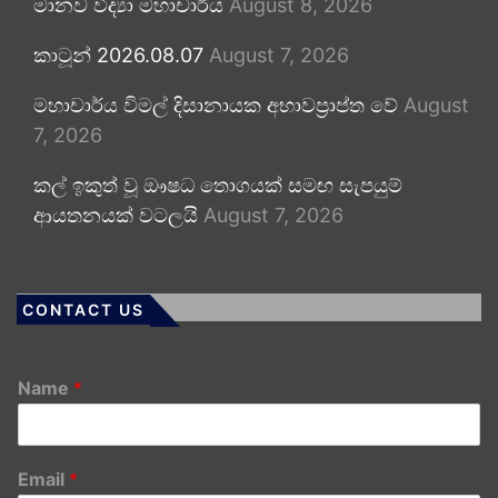
මානව විද්‍යා මහාචාර්ය
August 8, 2026
කාටූන් 2026.08.07
August 7, 2026
මහාචාර්ය විමල් දිසානායක අභාවප්‍රාප්ත වේ
August
7, 2026
කල් ඉකුත් වූ ඖෂධ තොගයක් සමඟ සැපයුම්
ආයතනයක් වටලයි
August 7, 2026
CONTACT US
Name
*
Email
*