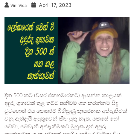
April 17, 2023
Vini Vida
දින 500 කට (වසර එකහමාරකට) ආසන්න කාලයක්
අඳුරු ගුහාවක් තුළ තට්ට තනිවම ගත කරන්නට සිදු
වුවහොත් එය කෙතරම් බිහිසුණු ත්‍රාසජනක අත්දැකීමක්
වනු ඇත්දැයි අමුතුවෙන් කිව යුතු නැත. කෙසේ හෝ
වේවා, මෙවැනි අත්දැකීමකට මුහුණ දුන් අපූරු