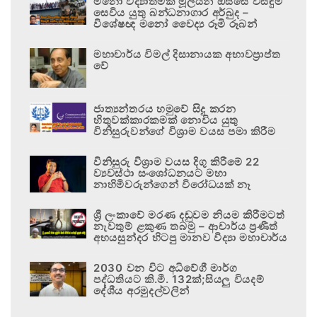
මනෝ විද්‍යාත්මක මූලයන් ඔස්සේ විසඳුම්
සෙවිය යුතු බන්ධනාගාර අර්බුද –
විශේෂඥ මනෝ වෛද්‍ය රූමි රූබන්
මහාචාර්ය විමල් දිසානායක අභාවප්‍රාප්ත
වේ
ජාත්‍යන්තරය හමුවේ සිදු කරන
හිතුවක්කාරකමක් නොවිය යුතු
විනිසුරුවන්ගේ විශ්‍රාම වයස පමා කිරීම
විනිසුරු විශ්‍රාම වයස දිගු කිරීමේ 22
ව්‍යවස්ථා සංශෝධනයට මහා
නාහිමිවරුන්ගෙන් විරෝධයක් නෑ
ශ්‍රී ලංකාවේ මරණ දඬුවම නියම කිරීමටත්
නැවතුම් ළකුණ තබමු – ආචාර්ය ප්‍රණීත්
අභයසුන්දර හිටපු මානව විද්‍යා මහාචාර්ය
2030 වන විට අධිවේගී මාර්ග
පද්ධතියට කි.මී. 132ක්;සියලු වියදම්
දේශීය අරමුදල්වලින්