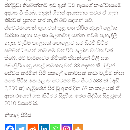
පිහිටුවා තිබෙන්නට ඉඩ ඇති බව ඇයගේ කණ්ඩායමේ
අදහස වී තිබේ. නමුත් ගිනස් ආයතනය තවම ඒ ගැන
කිසිවක් ප්‍රකාශ කර නැති බව සඳහන් වේ.
ස්වේච්ඡාවෙන් ගුහාවක් තුළ ගත කිරීම ඔවුන් ලෝක
වාර්තා සඳහා සලකා බලනවාද යන්න තවම පැහැදිලි
නැත. වැඩිම කාලයක් පොලොව යට සිරවී සිටීම
සම්බන්ධයෙන් නම් මේ වනවිට ලෝක වාර්තාවක්
තිබේ. එම වාර්තාවට හිමිකම් කියන්නේ චිලි සහ
බොලිවියානු පතල් කම්කරුවන් 33 දෙනෙකි. ඔවුන්
සේවය කරමින් සිටි පතලේ කොටසක් කඩා වැටීම නිසා
මෙම පිරිස පොලොව මට්ටමේ සිට මීටර 688 ක් ( අඩි
2,250 ක්) ගැඹුරෙහි සිර වූ අතර දින 69 ක කාලයක් ඒ
ආකාරයෙන් ගත කිරීමට සිදුවිය. මෙම සිද්ධිය සිදු වූයේ
2010 වසරේ යි.
නිහාල් පීරිස්