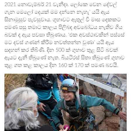
2021 නොවැම්බර් 21 වැනිදා. ලෝකෙ වෙන දේවල්
ගැන මෙලෝ දෙයක් මම දන්නෙ නැහැ’ යයි ඇය
සිනාමුසුව පැවසුවාය. ගුහාවට ඇතුල් වී මාස දෙකකට
පමණ පසු තමාට කාලය පිලිබඳ අවබෝධය නැතිව ගිය
බවක් ද ඇය පවසා තිබුණාය. ‘එක අවස්ථාවකින් පස්සේ
මට දවස් ගණන් කිරීම නවත්තන්න වුණා’ යයි ඇය
සඳහන් කර තිබිණි. දින 500 ක් ගුහාව තුළ සිටි බවක්
ඇයට දැනී තිබුණේ නැත. බියටි්‍රස් සිතා තිබුණේ ගුහාව
තුළ ගත කළ කාලය දින 160 ක් 170 ක් පමණ බවයි.