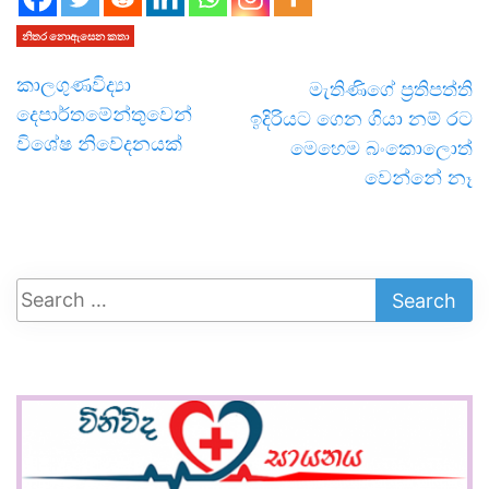
නිතර නොඇසෙන කතා
කාලගුණවිද්‍යා
මැතිණිගේ ප්‍රතිපත්ති
දෙපාර්තමේන්තුවෙන්
ඉදිරියට ගෙන ගියා නම් රට
විශේෂ නිවේදනයක්
මෙහෙම බංකොලොත්
වෙන්නේ නෑ