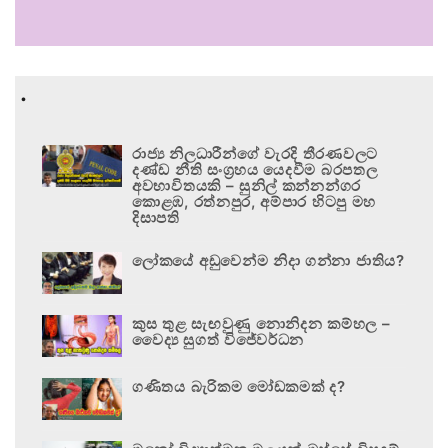
.
රාජ්‍ය නිලධාරීන්ගේ වැරදි තීරණවලට
දණ්ඩ නීති සංග්‍රහය යෙදවීම බරපතල
අවභාවිතයකි – සුනිල් කන්නන්ගර
කොළඹ, රත්නපුර, අම්පාර හිටපු මහ
දිසාපති
ලෝකයේ අඩුවෙන්ම නිදා ගන්නා ජාතිය?
කුස තුළ සැඟවුණු නොනිදන කම්හල –
වෛද්‍ය සුගත් විජේවර්ධන
ගණිතය බැරිකම මෝඩකමක් ද?