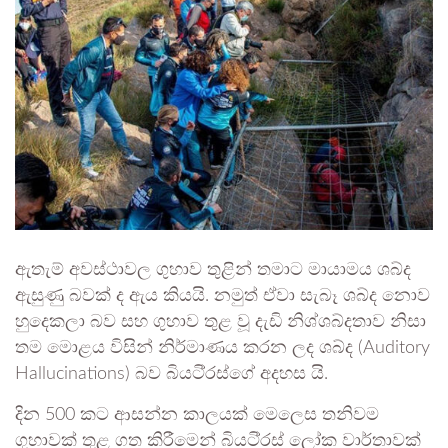
ඇතැම් අවස්ථාවල ගුහාව තුළින් තමාට මායාමය ශබ්ද
ඇසුණු බවක් ද ඇය කියයි. නමුත් ඒවා සැබෑ ශබ්ද නොව
හුදෙකලා බව සහ ගුහාව තුළ වූ දැඩි නිශ්ශබ්දතාව නිසා
තම මොළය විසින් නිර්මාණය කරන ලද ශබ්ද (Auditory
Hallucinations) බව බියටි්‍රස්ගේ අදහස යි.
දින 500 කට ආසන්න කාලයක් මෙලෙස තනිවම
ගුහාවක් තුළ ගත කිරීමෙන් බියටි්‍රස් ලෝක වාර්තාවක්