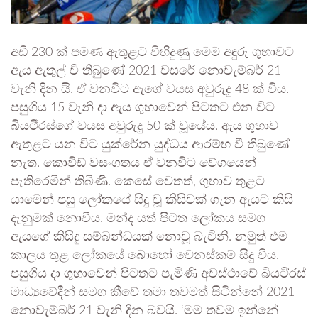
අඩි 230 ක් පමණ ඇතුළට විහිදුණු මෙම අඳුරු ගුහාවට
ඇය ඇතුල් වී තිබුණේ 2021 වසරේ නොවැම්බර් 21
වැනි දින යි. ඒ වනවිට ඇගේ වයස අවුරුදු 48 ක් විය.
පසුගිය 15 වැනි දා ඇය ගුහාවෙන් පිටතට එන විට
බියටි්‍රස්ගේ වයස අවුරුදු 50 ක් වූයේය. ඇය ගුහාව
ඇතුළට යන විට යුක්රේන යුද්ධය ආරම්භ වී තිබුණේ
නැත. කොවිඩ් වසංගතය ඒ වනවිට වේගයෙන්
පැතිරෙමින් තිබිණි. කෙසේ වෙතත්, ගුහාව තුළට
යාමෙන් පසු ලෝකයේ සිදු වූ කිසිවක් ගැන ඇයට කිසි
දැනුමක් නොවීය. මන්ද යත් පිටත ලෝකය සමග
ඇයගේ කිසිදු සම්බන්ධයක් නොවූ බැවිනි. නමුත් එම
කාලය තුළ ලෝකයේ බොහෝ වෙනස්කම් සිදු විය.
පසුගිය දා ගුහාවෙන් පිටතට පැමිණි අවස්ථාවේ බියටි්‍රස්
මාධ්‍යවේදීන් සමග කීවේ තමා තවමත් සිටින්නේ 2021
නොවැම්බර් 21 වැනි දින බවයි. ‘මම තවම ඉන්නේ