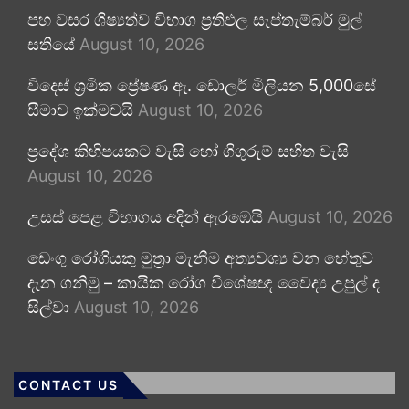
පහ වසර ශිෂ්‍යත්ව විභාග ප්‍රතිඵල සැප්තැම්බර් මුල්
සතියේ
August 10, 2026
විදෙස් ශ්‍රමික ප්‍රේෂණ ඇ. ඩොලර් මිලියන 5,000සේ
සීමාව ඉක්මවයි
August 10, 2026
ප්‍රදේශ කිහිපයකට වැසි හෝ ගිගුරුම් සහිත වැසි
August 10, 2026
උසස් පෙළ විභාගය අදින් ඇරඹෙයි
August 10, 2026
ඩෙංගු රෝගියකු ⁣මුත්‍රා මැනීම අත්‍යවශ්‍ය වන හේතුව
දැන ගනිමු – කායික රෝග විශේෂඥ වෛද්‍ය උපුල් ද
සිල්වා
August 10, 2026
CONTACT US