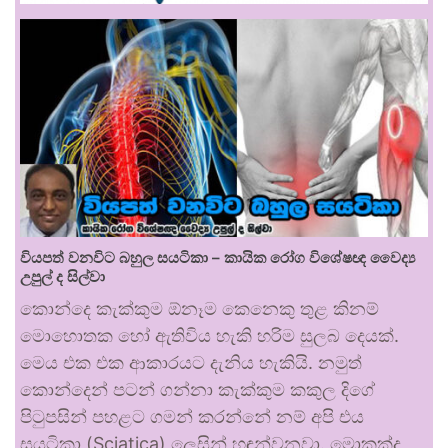
වියපත් වනවිට බහුල සයටිකා – කායික රෝග විශේෂඥ වෛද්‍ය
උපුල් ද සිල්වා
කොන්දෙ කැක්කුම ඕනෑම කෙනෙකු තුළ කිනම්
මොහොතක හෝ ඇතිවිය හැකි හරිම සුලබ දෙයක්.
මෙය එක එක ආකාරයට දැනිය හැකියි. නමුත්
කොන්දෙන් පටන් ගන්නා කැක්කුම කකුල දිගේ
පිටුපසින් පහළට ගමන් කරන්නේ නම් අපි එය
සයටිකා (Sciatica) ලෙසින් හඳුන්වනවා. මොකක්ද