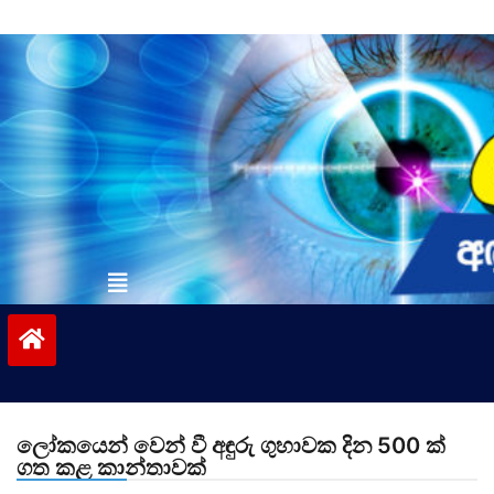
Skip
to
content
vinivida.lk
ලෝකයෙන් වෙන් වී අඳුරු ගුහාවක දින 500 ක්
ගත කළ කාන්තාවක්