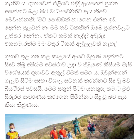
ගැනීම ය. ගුහාවෙන් එළියට එද්දී ඇයගෙන් ප්‍රශ්න
අසන්නට බලා සිටි මාධ්‍යවේදීන්ට ඇය කීවේ
මෙවැන්නකි: ‘මට පොඩ්ඩක් නාගෙන එන්න ඉඩ
දෙන්න පුලුවන් නං මම තව ටිකකින් ඔබේ ප්‍රශ්නවලට
උත්තර දෙන්නං. ඒකට කමක් නැද්ද? අවුරුදු
එකහමාරක්ම මම වතුර ටිකක් අල්ලලවත් නැහැ’.
ගුහාව තුළ ගත කළ කාලයේ ඇයට මුහුණ දෙන්නට
සිදුව තිබූ අසීරුම අවස්ථාව උදා වී තිබුණේ කිසියම් මැසි
විශේෂයක් ගුහාවට ඇතුල් වීමත් සමග ය. ඔවුන්ගෙන්
ගැලවී සිටීම සඳහා විශාල සටනක් කරන්නට සිදු වූ බව
බියටි්‍රස් පවසයි. මෙම සතුන් පිටව යනතුරු තමාට මුළු
සිරුරම ආවරණය කරගෙන සිටින්නට සිදු වූ බව ඇය
කියා තිබුණාය.