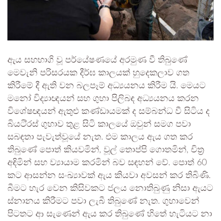
ඇය සහභාගි වූ පර්යේෂණයේ අරමුණ වී තිබුණේ
මෙවැනි පරිසරයක දීර්ඝ කාලයක් හුදෙකලාව ගත
කිරීමේ දී ඇති වන බලපෑම් අධ්‍යයනය කිරීම යි. මෙයට
මනෝ විද්‍යාඥයන් සහ ගුහා පිලිබඳ අධ්‍යයනය කරන
විශේෂඥයන් ඇතුළු කණ්ඩායමක් ද සම්බන්ධ වී සිටිය ද
බියටි්‍රස් ගුහාව තුළ සිටි කාලයේ ඔවුන් සමග පවා
සබඳතා පැවැත්වූයේ නැත. එම කාලය ඇය ගත කර
තිබුණේ පොත් කියවමින්, වූල් තොප්පි ගොතමින්, චිත්‍ර
අඳිමින් සහ ව්‍යායාම කරමින් බව සඳහන් වේ. පොත් 60
කට ආසන්න සංඛ්‍යාවක් ඇය කියවා අවසන් කර තිබිණි.
බීමට හැර වෙන කිසිවකට ජලය නොතිබුණු නිසා ඇයට
ස්නානය කිරීමට පවා ලැබී තිබුණේ නැත. ගුහාවෙන්
පිටතට ආ සැණෙන් ඇය කර තිබුණේ හිතේ හැටියට නා