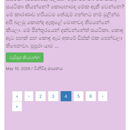
සයටිකා කියන්නෙ? කොහොමද මේක ඇති වෙන්නෙ?
මේ කාරණාව හරියටම තේරුම් ගන්නට නම් මුලින්ම
අපි බලමු කොන්ද ඇතුළේ මොනවද තියෙන්නේ
කියලා. මේ පින්තූරයෙන් දක්වන්නේත් සයටිකා. කොඳු
ඇට පහක් සහ කොඳු ඇට අතරේ ඩිස්ක් එක පෙන්වලා
තිබෙනවා. පුපුරා යාම …
වැඩිපුර කියවන්න
විනිවිද සායනය
May 10, 2026
/
«
‹
2
3
4
5
6
›
»