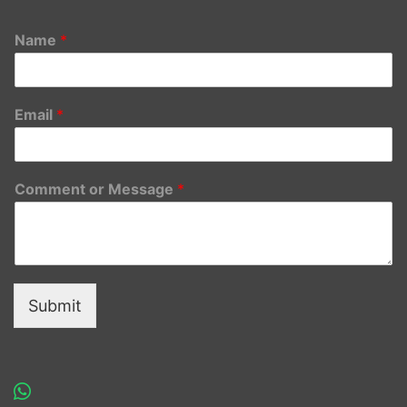
Name
*
Email
*
Comment or Message
*
Submit