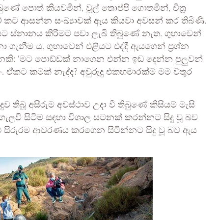
 පොත් කියවමින්, වූල් තොප්පි ගොතමින්, චිත්‍ර
60 කට ආසන්න සංඛ්‍යාවක් ඇය කියවා අවසන් කර තිබිණි.
 ස්නානය කිරීමට පවා ලැබී තිබුණේ නැත. ගුහාවෙන්
ැනීම ය. ගුහාවෙන් එළියට එද්දී ඇයගෙන් ප්‍රශ්න
්නකි: ‘මට පොඩ්ඩක් නාගෙන එන්න ඉඩ දෙන්න පුලුවන්
. ඒකට කමක් නැද්ද? අවුරුදු එකහමාරක්ම මම වතුර
තිබූ අසීරුම අවස්ථාව උදා වී තිබුණේ කිසියම් මැසි
ගැලවී සිටීම සඳහා විශාල සටනක් කරන්නට සිදු වූ බව
මුළු සිරුරම ආවරණය කරගෙන සිටින්නට සිදු වූ බව ඇය