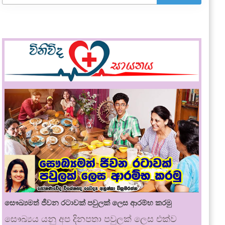
සෞඛ්‍යමත් ජීවන රටාවක් පවුලක් ලෙස ආරම්භ කරමු
සෞඛ්‍යය යනු අප දිනපතා පවුලක් ලෙස එක්ව