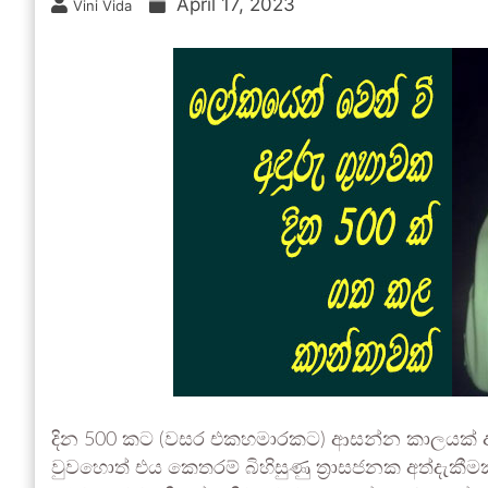
April 17, 2023
Vini Vida
දින 500 කට (වසර එකහමාරකට) ආසන්න කාලයක් අඳු
වුවහොත් එය කෙතරම් බිහිසුණු ත්‍රාසජනක අත්දැකීම