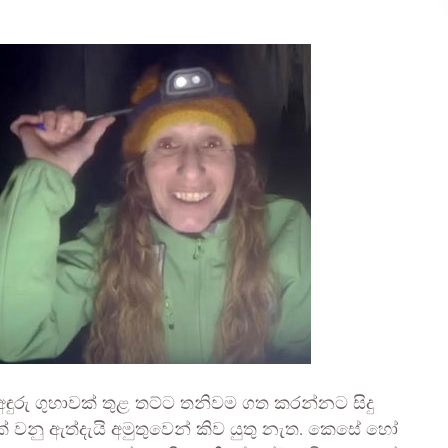
රු ගුහාවක් තුළ තට්ට තනිවම ගත කරන්නට සිදු
ක් වනු ඇත්දැයි අමුතුවෙන් කිව යුතු නැත. කෙසේ හෝ