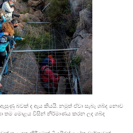
 ඇසුණු බවක් ද ඇය කියයි. නමුත් ඒවා සැබෑ ශබ්ද නොව
නිසා තම මොළය විසින් නිර්මාණය කරන ලද ශබ්ද