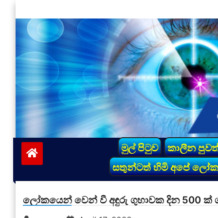
Skip
to
content
vinivida.lk
මුල් පිටුව
කාලීන පුවත
සතුන්ටත් හිමි අපේ ලෝ
ලෝකයෙන් වෙන් වී අඳුරු ගුහාවක දින 500 ක