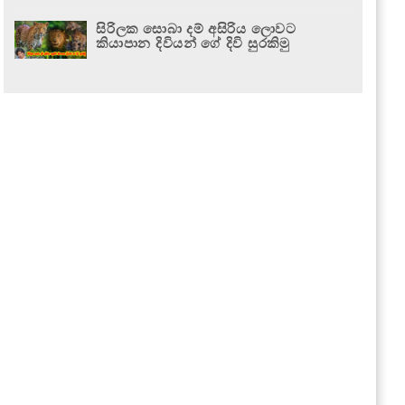
සිරිලක සොබා දම් අසිරිය ලොවට
කියාපාන දිවියන් ගේ දිවි සුරකිමු