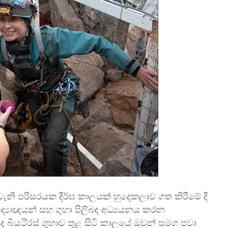
නි පරිසරයක දීර්ඝ කාලයක් හුදෙකලාව ගත කිරීමේ දී
ද්‍යාඥයන් සහ ගුහා පිලිබඳ අධ්‍යයනය කරන
 බියටි්‍රස් ගුහාව තුළ සිටි කාලයේ ඔවුන් සමග පවා