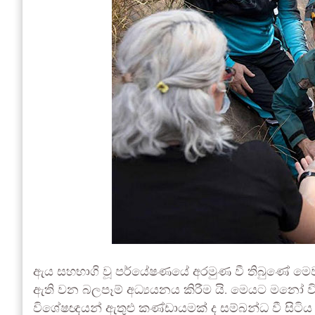
ඇය සහභාගි වූ පර්යේෂණයේ අරමුණ වී තිබුණේ මෙවැ
ඇති වන බලපෑම් අධ්‍යයනය කිරීම යි. මෙයට මනෝ වි
විශේෂඥයන් ඇතුළු කණ්ඩායමක් ද සම්බන්ධ වී සිටිය ද