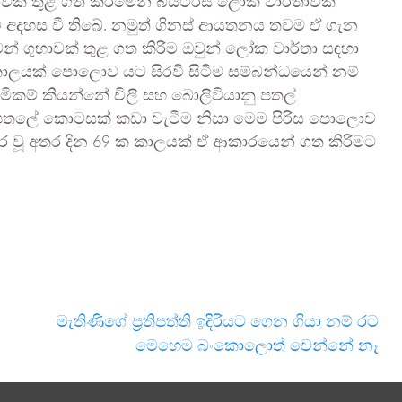
 තුළ ගත කිරීමෙන් බියටි්‍රස් ලෝක වාර්තාවක්
 අදහස වී තිබේ. නමුත් ගිනස් ආයතනය තවම ඒ ගැන
ෙන් ගුහාවක් තුළ ගත කිරීම ඔවුන් ලෝක වාර්තා සඳහා
ාලයක් පොලොව යට සිරවී සිටීම සම්බන්ධයෙන් නම්
මිකම් කියන්නේ චිලි සහ බොලිවියානු පතල්
ි පතලේ කොටසක් කඩා වැටීම නිසා මෙම පිරිස පොලොව
ි සිර වූ අතර දින 69 ක කාලයක් ඒ ආකාරයෙන් ගත කිරීමට
මැතිණිගේ ප්‍රතිපත්ති ඉදිරියට ගෙන ගියා නම් රට
මෙහෙම බංකොලොත් වෙන්නේ නෑ