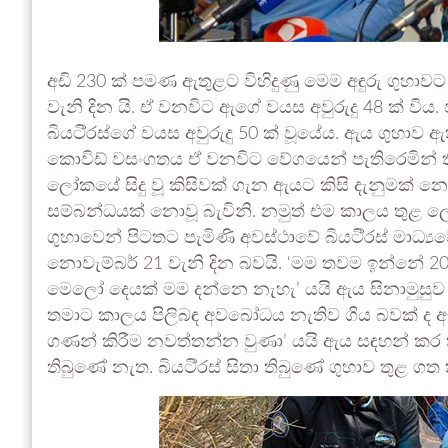
අඩි 230 ක් පමණ ඇතුළට විහිදුණු මෙම අඳුරු ගුහා
වැනි දින යි. ඒ වනවිට ඇගේ වයස අවුරුදු 48 ක් විය
බියටි්‍රස්ගේ වයස අවුරුදු 50 ක් වූයේය. ඇය ගුහාව
කොවිඩ් වසංගතය ඒ වනවිට වේගයෙන් පැතිරෙමින් ති
ලෝකයේ සිදු වූ කිසිවක් ගැන ඇයට කිසි දැනුමක් 
සම්බන්ධයක් නොවූ බැවිනි. නමුත් එම කාලය තුළ ල
ගුහාවෙන් පිටතට පැමිණි අවස්ථාවේ බියටි්‍රස් මාධ්
නොවැම්බර් 21 වැනි දින බවයි. ‘මම තවම ඉන්නේ 
මෙලෝ දෙයක් මම දන්නෙ නැහැ’ යයි ඇය සිනාමුසුව 
තමාට කාලය පිලිබඳ අවබෝධය නැතිව ගිය බවක් ද ඇය
ගණන් කිරීම නවත්තන්න වුණා’ යයි ඇය සඳහන් කර තිබ
තිබුණේ නැත. බියටි්‍රස් සිතා තිබුණේ ගුහාව තුළ ග