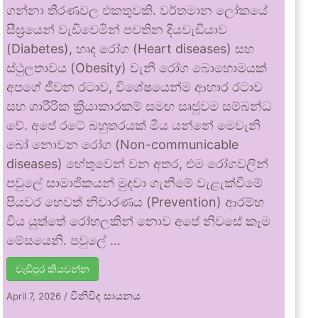
ගන්නා තීරණවල එකතුවකි. වර්තමාන ලෝකයේ
සීඝ්‍රයෙන් වැඩිවෙමින් පවතින දියවැඩියාව
(Diabetes), හෘද රෝග (Heart diseases) සහ
ස්ථුලතාවය (Obesity) වැනි රෝග බොහොමයක්
අපගේ ජීවන රටාව, විශේෂයෙන්ම ආහාර රටාව
සහ ශාරීරික ක්‍රියාකාරකම් සමඟ සෘජුවම සම්බන්ධ
වේ. අපේ රටේ බහුතරයක් මිය යන්නේ මෙවැනි
බෝ නොවන රෝග (Non-communicable
diseases) හේතුවෙන් වන අතර, එම රෝගවලින්
පවුලේ සාමාජිකයන් මුදවා ගැනීමේ වැළැක්වීමේ
පියවර හෙවත් නිවාරණය (Prevention) ආරම්භ
විය යුත්තේ රෝහලකින් නොව අපේ නිවසේ කෑම
මේසයෙනි. පවුලේ …
වැඩිපුර කියවන්න
විනිවිද සායනය
April 7, 2026
/