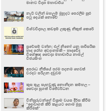
මානව විද්‍යා මහාචාර්ය
නැව් වලින් බහලුම් මුහුදට පෙරලීම සුළු
පටු දෙයක් නොවේ
විශ්වවිද්‍යාල කඩඉම් ලකුණු නිකුත් කෙරේ
ප්‍රවේසම් වන්න; එල් නිනෝ යනු පාරිසරික
හෘද රෝග අවදානමකි – හෘදවේද
විශේෂඥ වෛද්‍ය මහාචාර්ය නාමල්
විජයසිංහ
අපරාධ නීතියේ පරම පදනම හෙවත්
වරදට සරිලන දඬුවම
කුස තුළ සැඟවුණු නොනිදන කම්හල –
වෛද්‍ය සුගත් විජේවර්ධන
විනිසුරුවන්ගේ විශ්‍රාම වයස දීර්ඝ කිරීම
“දොවාගත් කිරි කළයට ගොම මුසු
කිරීමක්”