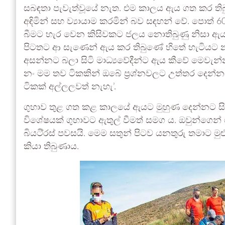
සබඳතා පැවැත්වූයේ නැත. එම කාලය ඇය ගත කර තිබුණේ
අඳිමින් සහ ව්‍යායාම කරමින් බව සඳහන් වේ. පොත් 
බීමට හැර වෙන කිසිවකට ජලය නොතිබුණු නිසා ඇයට
පිටතට ආ සැණෙන් ඇය කර තිබුණේ හිතේ හැටියට නා ග
අසන්නට බලා සිටි මාධ්‍යවේදීන්ට ඇය කීවේ මෙවැන
නං මම තව ටිකකින් ඔබේ ප්‍රශ්නවලට උත්තර දෙන්නං
ටිකක් අල්ලලවත් නැහැ’.
ගුහාව තුළ ගත කළ කාලයේ ඇයට මුහුණ දෙන්නට සිදුව 
විශේෂයක් ගුහාවට ඇතුල් වීමත් සමග ය. ඔවුන්ගෙන් 
බියටි්‍රස් පවසයි. මෙම සතුන් පිටව යනතුරු තමාට 
කියා තිබුණාය.