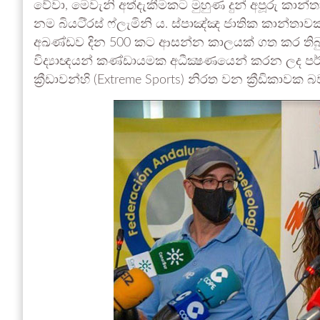
වේවා, මෙවැනි අත්දැකීමකට මුහුණ දුන් අපූරු කාන්
නම බියටි්‍රස් ෆ්ලැමිනි ය. ස්පාඤ්ඤ ජාතික කාන්තාව
අඛණ්ඩව දින 500 කට ආසන්න කාලයක් ගත කර තිබ
විද්‍යාඥයන් කණ්ඩායමක අධීක්‍ෂණයෙන් කරන ලද පර
ක්‍රීඩාවන්හි (Extreme Sports) නිරත වන ක්‍රීඩිකාවක 