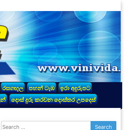
රසගඟුල
පහන් ටැඹ
ඉරා අදුරුපට
න්
දොස් දුරු කරවන දොස්තර උපදෙස්