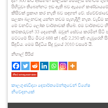
දින 500 කට ආසන්න කාලයක් මෙලෙස තනිවම ගුහාවක්
පිහිටුවා තිබෙන්නට ඉඩ ඇති බව ඇයගේ කණ්ඩායමේ
කිසිවක් ප්‍රකාශ කර නැති බව සඳහන් වේ. ස්වේච්ඡාව
සලකා බලනවාද යන්න තවම පැහැදිලි නැත. වැඩිම ක
මේ වනවිට ලෝක වාර්තාවක් තිබේ. එම වාර්තාවට හි
කම්කරුවන් 33 දෙනෙකි. ඔවුන් සේවය කරමින් සිට
මට්ටමේ සිට මීටර 688 ක් ( අඩි 2,250 ක්) ගැඹුරෙහ
සිදුවිය. මෙම සිද්ධිය සිදු වූයේ 2010 වසරේ යි.
නිහාල් පීරිස්
නිතර නොඇසෙන කතා
කාලගුණවිද්‍යා දෙපාර්තමේන්තුවෙන් විශේෂ
නිවේදනයක්