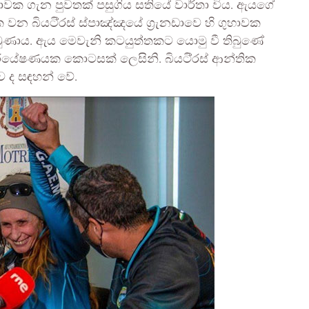
තාවක ගැන පුවතක් පසුගිය සතියේ වාර්තා විය. ඇයගේ
ක වන බියටි්‍රස් ස්පාඤ්ඤයේ ග්‍රැනඩාවෙ හි ගුහාවක
ුණාය. ඇය මෙවැනි කටයුත්තකට යොමු වී තිබුණේ
්යේෂණයක කොටසක් ලෙසිනි. බියටි්‍රස් ආන්තික
බව ද සඳහන් වේ.