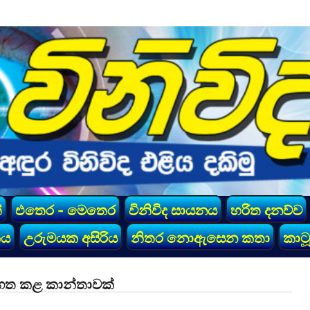
්
එතෙර - මෙතෙර
විනිවිද සායනය
හරිත දනව්ව
කය
උරුමයක අසිරිය
නිතර නොඇසෙන කතා
කාටූ
් ගත කළ කාන්තාවක්