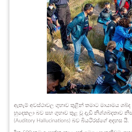
ඇතැම් අවස්ථාවල ගුහාව තුළින් තමාට මායාමය ශබ්ද
හුදෙකලා බව සහ ගුහාව තුළ වූ දැඩි නිශ්ශබ්දතාව 
(Auditory Hallucinations) බව බියටි්‍රස්ගේ අදහස යි.