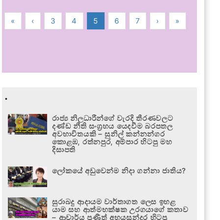
«
‹
3
4
5
6
7
›
»
.
රාජ්‍ය නිලධාරීන්ගේ වැරදි තීරණවලට
දණ්ඩ නීති සංග්‍රහය යෙදවීම බරපතල
අවභාවිතයකි – සුනිල් කන්නන්ගර
කොළඹ, රත්නපුර, අම්පාර හිටපු මහ
දිසාපති
ලෝකයේ අඩුවෙන්ම නිදා ගන්නා ජාතිය?
සුරාබදු ආදායම වාර්තාගත ලෙස ඉහළ
යාම සහ ආත්මභක්ෂක උරගයාගේ කතාව
– ආචාර්ය ප්‍රණීත් අභයසුන්දර හිටපු