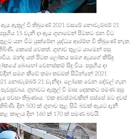
වට ඇය ඇතුල් වී තිබුණේ 2021 වසරේ නොවැම්බර් 21
. පසුගිය 15 වැනි දා ඇය ගුහාවෙන් පිටතට එන විට
 ඇතුළට යන විට යුක්රේන යුද්ධය ආරම්භ වී තිබුණේ නැත.
බිණි. කෙසේ වෙතත්, ගුහාව තුළට යාමෙන් පසු
නොවීය. මන්ද යත් පිටත ලෝකය සමග ඇයගේ කිසිදු
ෝකයේ බොහෝ වෙනස්කම් සිදු විය. පසුගිය දා
‍යවේදීන් සමග කීවේ තමා තවමත් සිටින්නේ 2021
2021 නොවැම්බර් 21 වැනිදා. ලෝකෙ වෙන දේවල් ගැන
පැවසුවාය. ගුහාවට ඇතුල් වී මාස දෙකකට පමණ පසු
 පවසා තිබුණාය. ‘එක අවස්ථාවකින් පස්සේ මට දවස්
ිණි. දින 500 ක් ගුහාව තුළ සිටි බවක් ඇයට දැනී
ත කළ කාලය දින 160 ක් 170 ක් පමණ බවයි.