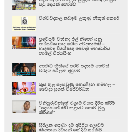
පටු දෙයක් නොවේ
විශ්වවිද්‍යාල කඩඉම් ලකුණු නිකුත් කෙරේ
ප්‍රවේසම් වන්න; එල් නිනෝ යනු
පාරිසරික හෘද රෝග අවදානමකි –
හෘදවේද විශේෂඥ වෛද්‍ය මහාචාර්ය
නාමල් විජයසිංහ
අපරාධ නීතියේ පරම පදනම හෙවත්
වරදට සරිලන දඬුවම
කුස තුළ සැඟවුණු නොනිදන කම්හල –
වෛද්‍ය සුගත් විජේවර්ධන
විනිසුරුවන්ගේ විශ්‍රාම වයස දීර්ඝ කිරීම
“දොවාගත් කිරි කළයට ගොම මුසු
කිරීමක්”
සිරිලක සොබා දම් අසිරිය ලොවට
කියාපාන දිවියන් ගේ දිවි සුරකිමු