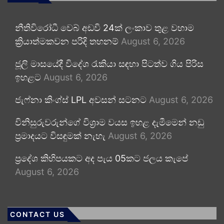
නීතිවිරෝධී වෙබ් අඩවි 24ක් ලංකාව තුළ වහාම
ක්‍රියාත්මකවන පරිදි තහනම්
August 6, 2026
ජූලි මාසයේදී විදේශ රැකියා සඳහා පිටත්ව ගිය පිරිස
ඉහළට
August 6, 2026
ජැෆ්නා කිංග්ස් LPL අවසන් සටනට
August 6, 2026
විනිසුරුවරුන්ගේ විශ්‍රාම වයස ඉහළ දැමීමෙන් නඩු
ප්‍රමාදයට විසඳුමක් නැහැ
August 6, 2026
ප්‍රදේශ කිහිපයකට අද පැය 05කට ජලය කැපේ
August 6, 2026
CONTACT US