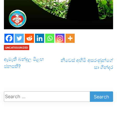
UNCATEGORIZED
ඇමැති බන්දුල මීළඟ
නිවෙස් අහිමි අසරණුන්ගේ
ජනපති?
සා ගින්දර