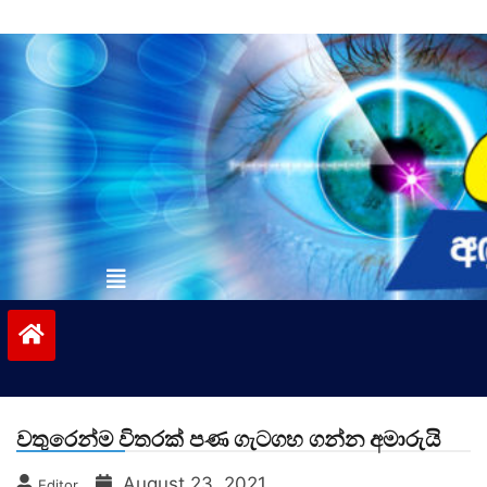
Skip
to
content
vinivida.lk
වතුරෙන්ම විතරක් පණ ගැටගහ ගන්න අමාරුයි
August 23, 2021
Editor