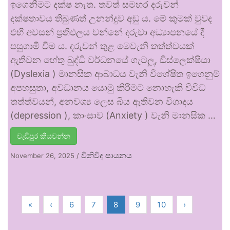
ඉගෙනීමට දක්ෂ නැත. තවත් සමහර දරුවන්
දක්ෂතාවය තිබුණත් උනන්දුව අඩු ය. මේ කුමක් වුවද
එහි අවසන් ප්‍රතිඵලය වන්නේ දරුවා අධ්‍යාපනයේ දී
පසුගාමී වීම ය. දරුවන් තුළ මෙවැනි තත්ත්වයක්
ඇතිවන හේතු බුද්ධි වර්ධනයේ ගැටලු, ඩිස්ලෙක්ෂියා
(Dyslexia ) මානසික ආබාධය වැනි විශේෂිත ඉගෙනුම්
අපහසුතා, අවධානය යොමු කිරීමට නොහැකි විවිධ
තත්ත්වයන්, අනවශ්‍ය ලෙස බිය ඇතිවන විශාදය
(depression ), කාංසාව (Anxiety ) වැනි මානසික …
වැඩිපුර කියවන්න
විනිවිද සායනය
November 26, 2025
/
«
‹
6
7
8
9
10
›