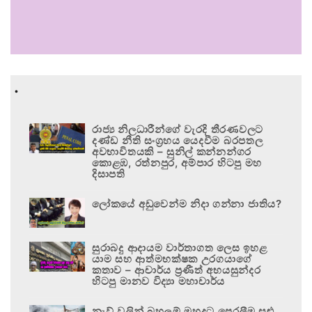
.
රාජ්‍ය නිලධාරීන්ගේ වැරදි තීරණවලට
දණ්ඩ නීති සංග්‍රහය යෙදවීම බරපතල
අවභාවිතයකි – සුනිල් කන්නන්ගර
කොළඹ, රත්නපුර, අම්පාර හිටපු මහ
දිසාපති
ලෝකයේ අඩුවෙන්ම නිදා ගන්නා ජාතිය?
සුරාබදු ආදායම වාර්තාගත ලෙස ඉහළ
යාම සහ ආත්මභක්ෂක උරගයාගේ
කතාව – ආචාර්ය ප්‍රණීත් අභයසුන්දර
හිටපු මානව විද්‍යා මහාචාර්ය
නැව් වලින් බහලුම් මුහුදට පෙරලීම සුළු