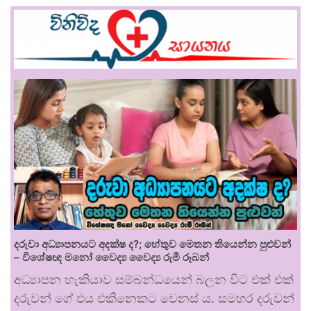
දරුවා අධ්‍යාපනයට අදක්ෂ ද?; හේතුව මෙතන තියෙන්න පුළුවන්
– විශේෂඥ මනෝ වෛද්‍ය වෛද්‍ය රුමී රූබන්
අධ්‍යාපන හැකියාව සම්බන්ධයෙන් බලන විට එක් එක්
දරුවන් ගේ එය එකිනෙකට වෙනස් ය. සමහර දරුවන්