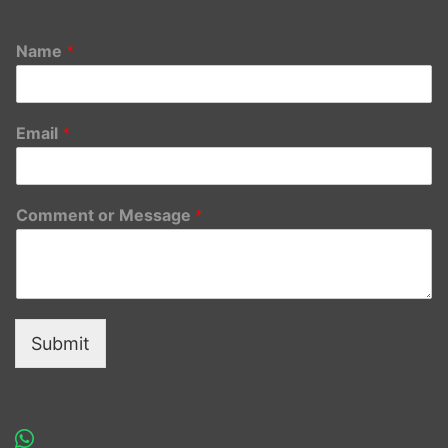
Name
*
Email
*
Comment or Message
*
Submit