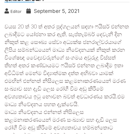
September 5, 2021
Editor
වයස 20 ත් 30 ත් අතර පුද්ගලයන් සඳහා ෆයිසර් එන්නත
ලබාදීමට යෝජනා කර ඇති, සැප්තැම්බර් දෙවැනි දින
නිකුත් කළ සෞඛ්‍ය සේවා අධ්‍යක්ෂ ජනරාල්වරයාගේ
ලිපිය සම්බන්ධයෙන් මාධ්‍ය නිවේදනයක් නිකුත් කරන
විශේෂඥ වෛද්‍යවරුන්ගේ සංගමය අවුරුදු විස්සත්
තිහත් අතර කණ්ඩායමට ෆයිසර් එන්නත ලබාදීම ඉතා
අවිධිමත් මෙන්ම විද්‍යාත්මක දත්ත අභිබවා යාමක්
එමඟින් එන්නත් නිසිලෙස කළමනාකරණයෙන් මරණ
සංඛ්‍යාව සහ දැඩි ලෙස රෝගී වීම අඩු කිරීමේ
අවශ්‍යතාවය ඉටු නොවන බවත් අවධාරණය කරයි.එම
මාධ්‍ය නිවේදනය පහත දැක්වෙයි.
මාධ්‍ය නිවේදනය එන්නත් නිසිලෙස
කළමනාකරණයෙන් මරණ සංඛ්‍යාව සහ දැඩි ලෙස
රෝගී වීම අඩු කිරීමේ අවශ්‍යතාවය හම්බන්තොට