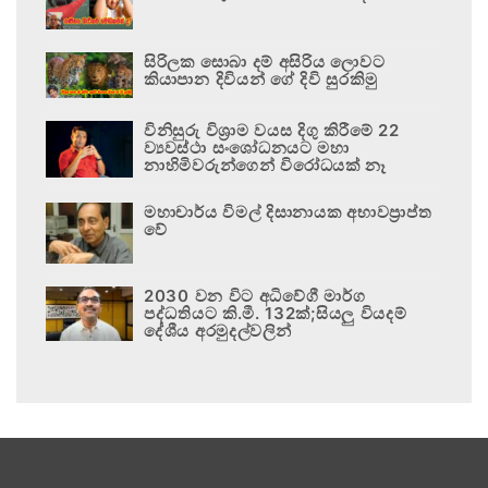
සිරිලක සොබා දම් අසිරිය ලොවට
කියාපාන දිවියන් ගේ දිවි සුරකිමු
විනිසුරු විශ්‍රාම වයස දිගු කිරීමේ 22
ව්‍යවස්ථා සංශෝධනයට මහා
නාහිමිවරුන්ගෙන් විරෝධයක් නෑ
මහාචාර්ය විමල් දිසානායක අභාවප්‍රාප්ත
වේ
2030 වන විට අධිවේගී මාර්ග
පද්ධතියට කි.මී. 132ක්;සියලු වියදම්
දේශීය අරමුදල්වලින්