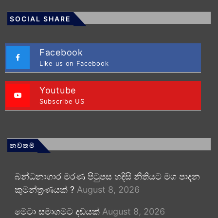
SOCIAL SHARE
Facebook
Like us on Facebook
Youtube
Subscribe US
නවතම
බන්ධනාගාර මරණ පිටුපස හදිසි නීතියට මග පාදන
කුමන්ත්‍රණයක් ?
August 8, 2026
මෙටා සමාගමට දඩයක්
August 8, 2026