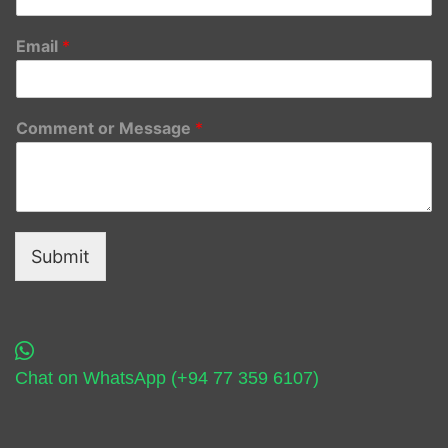
Email
*
Comment or Message
*
Submit
Chat on WhatsApp (+94 77 359 6107)