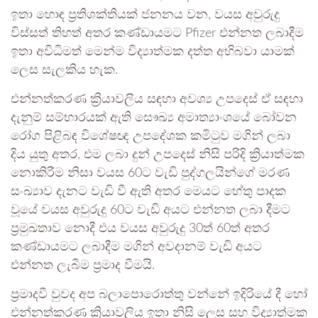
ඉතා හොඳ ප්‍රතිශක්තියක් ජනනය වන, වයස අවුරුදු
විස්සත් තිහත් අතර කණ්ඩායමට Pfizer එන්නත ලබාදීම
ඉතා අවිධිමත් මෙන්ම විද්‍යාත්මක දත්ත අභිබවා යාමක්
ලෙස සැලකිය හැක.
එන්නත්කරණ ක්‍රියාවලිය සඳහා අවශ්‍ය උපදෙස් ඒ සඳහා
දැනුම් සම්භාරයක් ඇති සෞඛ්‍ය අමාත්‍යාංශයේ බෝවන
රෝග පිළිබඳ විශේෂඥ උපදේශක කමිටුව මගින් ලබා
දිය යුතු අතර, එම ලබා දුන් උපදෙස් නිසි පරිදි ක්‍රියාත්මක
නොකිරීම නිසා වයස 60ට වැඩි පුද්ගලයින්ගේ මරණ
සංඛ්‍යාව දැනට වැඩි වී ඇති අතර මෙයට හේතු පාදක
වූයේ වයස අවුරුදු 60ට වැඩි අයට එන්නත ලබා දීමට
ප්‍රමුඛතාව නොදී එය වයස අවුරුදු 30ත් 60ත් අතර
කණ්ඩායමට ලබාදීම මගින් අවදානම් වැඩි අයට
එන්නත ලැබීම ප්‍රමාද වීමයි.
ප්‍රමාදවී වුවද අප බලාපොරොත්තු වන්නේ ඉදිරියේ දී හෝ
එන්නත්කරණ ක්‍රියාවලිය ඉතා නිසි ලෙස සහ විද්‍යාත්මක