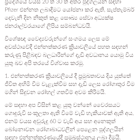
ප්‍රදේශයේ වයස 20 ත් 30 ත් අතර පුද්ගලයන් සඳහා
Pfizer එන්නත ලබාදීමට යෝජනා කර ඇති, සැප්තැම්බර්
දෙවැනි දින නිකුත් කළ සෞඛ්‍ය සේවා අධ්‍යක්ෂ
ජනරාල්වරයාගේ ලිපිය සම්බන්ධවයි.
විශේෂඥ වෛද්‍යවරුන්ගේ සංගමය ලෙස මේ
අවස්ථාවේදී එන්නත්කරණ ක්‍රියාවලියේ පහත සඳහන්
කරුණු පිළිබඳව බලධාරීන්ගේ දැඩි අවධානය යොමු විය
යුතු ඛව අපි තරයේ විශ්වාස කරමු.
1. එන්නත්කරණ ක්‍රියාවලියේ දී ප්‍රමුඛතාවය දිය යුත්තේ
ජීවිත අහිමි වීම වැළැක්වීම සහ දැඩි ලෙස රෝගාතුර වීම
මගින් සිදුවන රෝහල් ගතවීම් අවම කිරීමයි.
මේ සඳහා අප විසින් කළ යුතු වන්නේ වෛරසයට
ගොදුරුවී සංකූලතා ඇති වීමේ වැඩි හැකියාවක් ඇති අය,
එනම් වයස අවුරුදු 60 ට වැඩි අය සහ අනෙකුත්
බෝනොවන රෝගාබාධවලින් පෙළෙන පුද්ගලයින්
සඳහා එන්නත්කරණයේදී ප්‍රමුඛස්ථානය ලබා දීමයි.