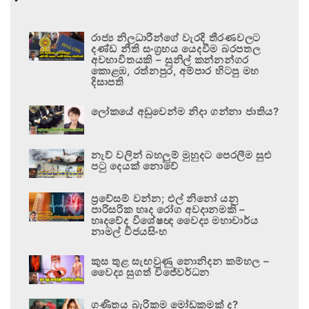
රාජ්‍ය නිලධාරීන්ගේ වැරදි තීරණවලට
දණ්ඩ නීති සංග්‍රහය යෙදවීම බරපතල
අවභාවිතයකි – සුනිල් කන්නන්ගර
කොළඹ, රත්නපුර, අම්පාර හිටපු මහ
දිසාපති
ලෝකයේ අඩුවෙන්ම නිදා ගන්නා ජාතිය?
නැව් වලින් බහලුම් මුහුදට පෙරලීම සුළු
පටු දෙයක් නොවේ
ප්‍රවේසම් වන්න; එල් නිනෝ යනු
පාරිසරික හෘද රෝග අවදානමකි –
හෘදවේද විශේෂඥ වෛද්‍ය මහාචාර්ය
නාමල් විජයසිංහ
කුස තුළ සැඟවුණු නොනිදන කම්හල –
වෛද්‍ය සුගත් විජේවර්ධන
ගණිතය බැරිකම මෝඩකමක් ද?