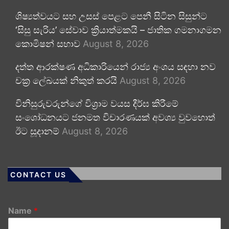
ශිෂ්‍යත්වයට සහ උසස් පෙළට පෙනී සිටින සිසුන්ට
‘සිසු සැරිය’ සේවාව ක්‍රියාත්මකයි – ජාතික ගමනාගමන
කොමිෂන් සභාව
August 8, 2026
දත්ත ආරක්ෂණ අධිකාරියෙන් රාජ්‍ය අංශය සඳහා නව
චක්‍ර ලේඛයක් නිකුත් කරයි
August 8, 2026
විනිසුරුවරුන්ගේ විශ්‍රාම වයස දීර්ඝ කිරීමේ
සංශෝධනයට ජනමත විචාරණයක් අවශ්‍ය වුවහොත්
ඊට සූදානම්
August 8, 2026
CONTACT US
Name
*