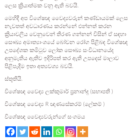
ලෙස ක්‍රියාත්මක වනු ඇති බවයි.
මෙහිදී අප විශේෂඥ වෛද්‍යවරුන් කණ්ඩායමක් ලෙස
නැවතත් අවධාරණය කරන්නේ එන්නත් කරන
ක්‍රියාවලිය වෙනුවෙන් තීරණ ගන්නන් විසින් ඒ සඳහා
සෞඛ්‍ය අමාත්‍යාංශයේ බෝවන රෝග පිළිබඳ විශේෂඥ
උපදේශක කමිටුව ලෝක සෞඛ්‍ය සංවිධානයේද
අනුමැතිය ඇතිව ඉදිරිපත් කර ඇති උපදෙස් මාලාව
පිළිපැදීම ඉතා අත්‍යවශ්‍ය බවයි.
ස්තූතියි.
විශේෂඥ වෛද්‍ය ලක්කුමාර් ප්‍රනාන්දු (සභාපති )
විශේෂඥ වෛද්‍ය R ඥාණසේකරම් (ලේකම් )
විශේෂඥ වෛද්‍යවරුන්ගේ සංගමය