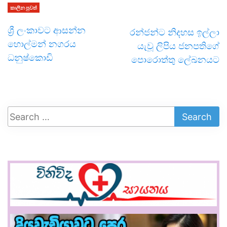
කාලීන පුවත්
ශ්‍රී ලංකාවට ආසන්න
රන්ජන්ට නිදහස ඉල්ලා
හොල්මන් නගරය
යැවූ ලිපිය ජනපතිගේ
ධනුෂ්කොඩි
පොරොත්තු ලේඛනයට