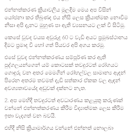
එන්නත්කරණ ක්‍රියාවලිය මුලදීම මෙය අප විසින්
යෝජනා කර තිබුණද එය නිසි ලෙස ක්‍රියාත්මක නොවීම
නිසා අපි දැනට මුහුණ පා ඇති ව්‍යසනයට ලක් වී සිටිමු.
කෙසේ වුවද වයස අවුරුදු 60 ට වැඩි අයට ප්‍රමුඛස්ථානය
දීමට ප්‍රමාද වී හෝ ගත් පියවර අපි අගය කරමු.
එසේ වුවද එන්නත්කරණය සම්පූර්ණ කර ඇති
පුද්ගලයන්ගෙන් යම් කොටසක් තවදුරටත් රෝගයට
ගොදුරු වන අතර මෙමගින් රෝහල්වල සාමාන්‍ය ඇඳන්
පිරෙන අතරම තවමත් දැඩි සත්කාර ඒකක වල ඇඳන්
අවශ්‍යතාවයේද අඩුවක් දක්නට නැත.
2. අප මෙහිදී තවදුරටත් අවධාරණය කළයුතු කරුණක්
වන්නේ එන්නත්කරණය කිරීම විද්‍යාත්මක ලෙස කිරීම
ඉතා වැදගත් වන බවයි.
එහිදී නිසි ක්‍රියාමාර්ගය වන්නේ එන්නත් නොලබා