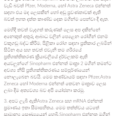
වැඩි බවත් Pfzer, Moderna, හෝ Astra Zeneca එන්නත්
සඳහා එය මද ලෙසකින් හෝ අඩු ප්‍රවණතාවක් ඇති
බවත් ඉහත දත්ත කාණ්ඩ දෙක මගින්ම පෙන්වා දී ඇත.
මෙහිදී තවත් වැදගත් කරුණක් ලෙස අප දකින්නේ
අනෙකුත් අතුරු ආබාධ වලින් පෙළෙන රෝගීන් එනම්
වකුගඩු බද්ධ කිරීම, පිළිකා රෝග සඳහා ප්‍රතිකාර ලබමින්
සිටින අය සහ තවත් එවැනි තම ශරීරයේ
ප්‍රතිශක්තිකරණ ක්‍රියාවලියේ දුර්වලකම් ඇති
අයවලුන්ගේ Sinopharm එන්නත් මාත්‍රා 2 මගින් තමන්ට
අවශ්‍ය නිසි ප්‍රතිශක්තිකරණය සම්පූර්ණයෙන්
නොලැබෙන බවයි. මෙම කණ්ඩායම් සඳහා Pfizer,Astra
Zeneca හෝ Moderna එන්නත් තෙවන මාත්‍රාව ලෙස
ලබා දීම අත්‍යවශ්‍ය බව අපි යෝජනා කරමු.
3. අපට ලැබී ඇතිAstra Zeneca සහ mRNA එන්නත්
ප්‍රමාණය ඉතා සීමාසහිතය. මෙම තත්ත්වය ‍යටතේ
සාමාන්‍ය සෞඛ්‍යයෙන් හෙබි,Sinopharm එන්නත මගින්