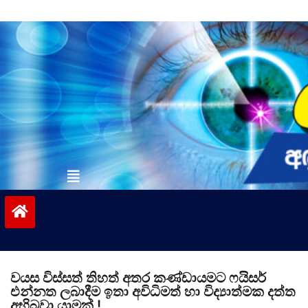
Skip
to
content
vinivida.lk
වයස විස්සත් තිහත් අතර කණ්ඩායමට ෆයිසර්
එන්නත ලබාදීම ඉතා අවිධිමත් හා විද්‍යාත්මක දත්ත
අභිබවා යාමක් !