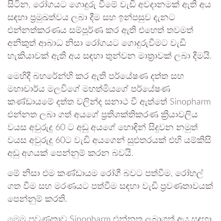
සිටින, රෝගයට ගොදුරු වීමේ වැඩි අවදානමක් ඇති අය
සඳහා ප්‍රමුඛත්වය ලබා දීම සහ ඉන්පසුව දැනට
එන්නත්කරණය සම්පූර්ණ කර ඇති එහෙත් තවමත්
අනිකුත් ආබාධ නිසා රෝගයට ගොදුරුවීමට වැඩි
හැකියාවක් ඇති අය සඳහා තුන්වන මාත්‍රාවක් ලබා දීමයි.
මෙහිදී බහරේන්හි කර ඇති පර්යේෂණ දත්ත සහ
මහාචාර්ය මලවිගේ මහත්මියගේ පර්යේෂණ
කණ්ඩායමේ දත්ත වලින්ද සනාථ වී ඇත්තේ Sinopharm
එන්නත ලබා ගත් අයගේ ප්‍රතිශක්තිකරණ ක්‍රියාවලිය
වයස අවුරුදු 60 ට අඩු අයගේ හොඳින් සිදුවන නමුත්
වයස අවුරුදු 60ට වැඩි අයගෙන් සුළුතරයක් එහි යම්කිසි
අඩු අගයක් පෙන්නුම් කරන බවයි.
මේ නිසා එම කණ්ඩායම රෝගී බවට පත්වීම, රෝහල්
ගත වීම සහ මරණයට පත්වීම සඳහා වැඩි ප්‍රවණතාවයක්
පෙන්නුම් කරති.
මෙම ප්‍රවණතාව Sinopharm එන්නත ලබාගත් අය සඳහා