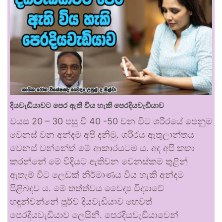
දියවැඩියාවට පෙර ඇති විය හැකි පෙරදියවැඩියාව
වයස 20 – 30 පසු වී 40 -50 වන විට ශරීරයේ පෙනුම
වෙනස් වන අන්දම අපි දනිමු. ශරීරය ඇතුලාන්තය
වෙනස් වන්නේත් මේ ආකාරයටම ය. අද අපි කතා
කරන්නේ මේ විදියට ඇතිවන වෙනස්කම තුළින්
ඇතැම් විට ලෙඩක් නිර්මාණය විය හැකි අන්දම
පිළිබඳව ය. මේ තත්ත්වය වෛද්‍ය විද්‍යාවේ
හඳුන්වන්නේ පූර්ව දියවැඩියාව හෙවත්
පෙරදියවැඩියාව ලෙසිනි. පෙරදියවැඩියාවෙන්