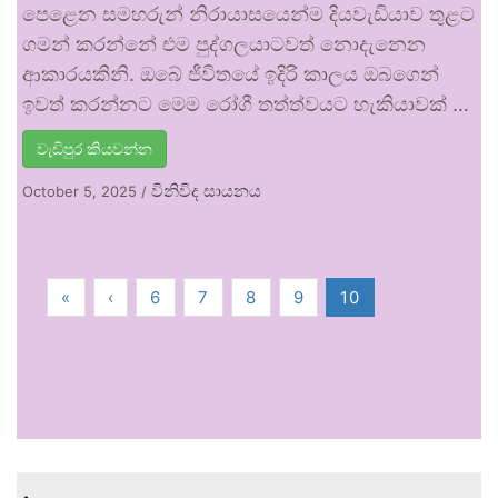
පෙළෙන සමහරුන් නිරායාසයෙන්ම දියවැඩියාව තුළට
ගමන් කරන්නේ එම පුද්ගලයාටවත් නොදැනෙන
ආකාරයකිනි. ඔබේ ජීවිතයේ ඉදිරි කාලය ඔබගෙන්
ඉවත් කරන්නට මෙම රෝගී තත්ත්වයට හැකියාවක් …
වැඩිපුර කියවන්න
විනිවිද සායනය
October 5, 2025
/
«
‹
6
7
8
9
10
.