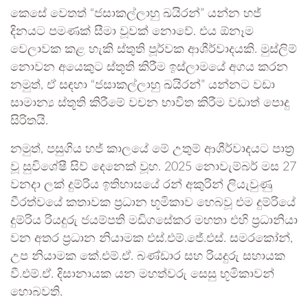
කෙසේ වෙතත් “ජසාකල්ලාහු ඛයිරන්” යන්න හජ්
දිනයට පමණක් සීමා වූවක් නොවේ. එය ඕනෑම
වෙලාවක කළ හැකි ස්තුති පූර්වක ආශීර්වාදයකි. මුස්ලිම්
නොවන අයෙකුට ස්තූති කිරීම ඉස්ලාමයේ අගය කරන
නමුත්, ඒ සඳහා “ජසාකල්ලාහු ඛයිරන්” යන්නට වඩා
සාමාන්‍ය ස්තූති කිරීමේ වචන භාවිත කිරීම වඩාත් පොදු
සිරිතයි.
නමුත්, පසුගිය හජ් කාලයේ මේ උතුම් ආශීර්වාදයට පාත්‍ර
වූ සුවිශේෂී සිව් දෙනෙක් වූහ. 2025 නොවැම්බර් මස 27
වනදා ලක් දුම්රිය ඉතිහාසයේ රන් අකුරින් ලියැවුණු
වීරත්වයේ කතාවක ප්‍රධාන භූමිකාව හෙබවූ එම දුම්රියේ
දුම්රිය රියදුරු ජයම්පති මඩිගසේකර මහතා එහි ප්‍රධානියා
වන අතර ප්‍රධාන නියාමක එස්.එම්.ජේ.එස්. සමරකෝන්,
උප නියාමක කේ.එම්.ඒ. බණ්ඩාර සහ රියදුරු සහායක
වී.එම්.ඒ. දිසානායක යන මහත්වරු සෙසු භූමිකාවන්
හොබවති.