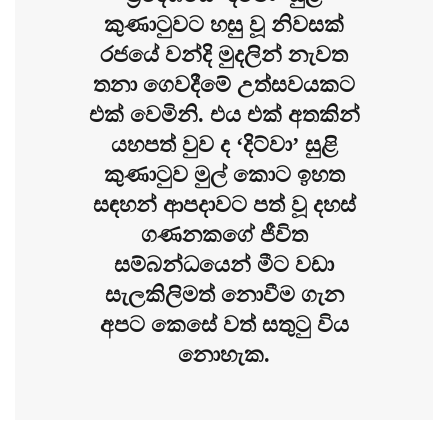
කුණාටුවට හසු වූ නිවසක්
රජයේ වන්දි මුදලින් නැවත
තනා ගෙවදීමේ උත්සවයකට
එක් වෙමිනි. එය එක් අතකින්
යහපත් වුව ද ‘දිට්වා’ සුළි
කුණාටුව මුල් කොට ඉහත
සඳහන් ආපදාවට පත් වූ දහස්
ගණනකගේ ජීවිත
සම්බන්ධයෙන් මීට වඩා
සැලකිලිමත් නොවීම ගැන
අපට කෙසේ වත් සතුටු විය
නොහැක.