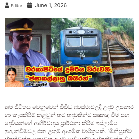
June 1, 2026
Editor
තම ජීවිතය වෙනුවෙන් විවිධ අවස්ථාවලදී උදව් උපකාර
හා කැපකිරීම් කළවුන් හට හදවතින්ම කෘතඥ වීම සහ
දෙවියන්ගේ ආශීර්වාදය ප්‍රාර්ථනා කිරීම ඉස්ලාමීය
ඉගැන්වීම්වල එන උතුම් ආගමික චාරිත්‍රයකි. “මිනිසුන්ට