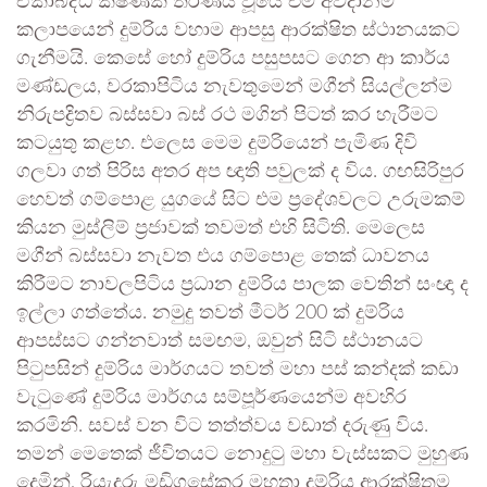
ඒකාබද්ධ ක්ෂණික තීරණය වූයේ එම අවදානම්
කලාපයෙන් දුම්රිය වහාම ආපසු ආරක්ෂිත ස්ථානයකට
ගැනීමයි. කෙසේ හෝ දුම්රිය පසුපසට ගෙන ආ කාර්ය
මණ්ඩලය, වරකාපිටිය නැවතුමෙන් මගීන් සියල්ලන්ම
නිරුපද්‍රිතව බස්සවා බස් රථ මගින් පිටත් කර හැරීමට
කටයුතු කළහ. එලෙස මෙම දුම්රියෙන් පැමිණ දිවි
ගලවා ගත් පිරිස අතර අප ඥාති පවුලක් ද විය. ගඟසිරිපුර
හෙවත් ගම්පොළ යුගයේ සිට එම ප්‍රදේශවලට උරුමකම්
කියන මුස්ලිම් ප්‍රජාවක් තවමත් එහි සිටිති. මෙලෙස
මගීන් බස්සවා නැවත එය ගම්පොළ තෙක් ධාවනය
කිරීමට නාවලපිටිය ප්‍රධාන දුම්රිය පාලක වෙතින් සංඥා ද
ඉල්ලා ගත්තේය. නමුදු තවත් මීටර් 200 ක් දුම්රිය
ආපස්සට ගන්නවාත් සමඟම, ඔවුන් සිටි ස්ථානයට
පිටුපසින් දුම්රිය මාර්ගයට තවත් මහා පස් කන්දක් කඩා
වැටුණේ දුම්රිය මාර්ගය සම්පූර්ණයෙන්ම අවහිර
කරමිනි. සවස් වන විට තත්ත්වය වඩාත් දරුණු විය.
තමන් මෙතෙක් ජීවිතයට නොදුටු මහා වැස්සකට මුහුණ
දෙමින්, රියැදුරු මඩිගසේකර මහතා දුම්රිය ආරක්ෂිතම