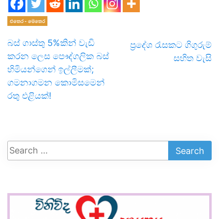
එතෙර - මෙතෙර
බස් ගාස්තු 5%කින් වැඩි
ප්‍රදේශ රැසකට ගිගුරුම්
කරන ලෙස පෞද්ගලික බස්
සහිත වැසි
හිමියන්ගෙන් ඉල්ලීමක්;
ගමනාගමන කොමිසමෙන්
රතු එළියක්!