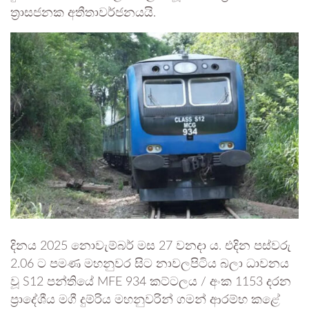
ත්‍රාසජනක අතීතාවර්ජනයයි.
දිනය 2025 නොවැම්බර් මස 27 වනදා ය. එදින පස්වරු
2.06 ට පමණ මහනුවර සිට නාවලපිටිය බලා ධාවනය
වූ S12 පන්තියේ MFE 934 කට්ටලය / අංක 1153 දරන
ප්‍රාදේශීය මගී දුම්රිය මහනුවරින් ගමන් ආරම්භ කළේ