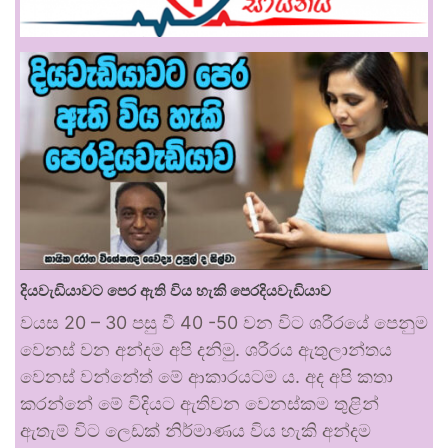
දියවැඩියාවට පෙර ඇති විය හැකි පෙරදියවැඩියාව
වයස 20 – 30 පසු වී 40 -50 වන විට ශරීරයේ පෙනුම
වෙනස් වන අන්දම අපි දනිමු. ශරීරය ඇතුලාන්තය
වෙනස් වන්නේත් මේ ආකාරයටම ය. අද අපි කතා
කරන්නේ මේ විදියට ඇතිවන වෙනස්කම තුළින්
ඇතැම් විට ලෙඩක් නිර්මාණය විය හැකි අන්දම