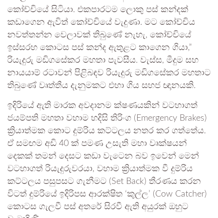
කෝච්චියේ සිටියා. එකපාරටම ලොකු පස් කන්දක්
කඩාගෙන ඇවිත් කෝච්චියේ වැදුණා. මට කෝච්චිය
නවත්තන්න වෙලාවක් තිබුණේ නැහැ, කෝච්චියේ
ඉස්සරහ කොටස පස් කන්ද ඇතුළට කාගෙන ගියා,”
රියැදුරු මඩිගසේකර මහතා පැවසීය. වැස්ස, මීදුම සහ
නායයාම් රටාවන් පිළිබඳව රියැදුරු මඩිගසේකර මහතාට
තිබුණේ වෘත්තීය දැනුමකට එහා ගිය සහජ ඥානයකි.
ඉදිරියේ ඇති මාරක අවදානම ක්ෂණයකින් වටහාගත්
ජයම්පති මහතා වහාම හදිසි තිරිංග (Emergency Brakes)
ක්‍රියාත්මක කොට දුම්රිය කට්ටලය නතර කර ගත්තේය.
ඒ සමඟම අඩි 40 ක් පමණ උසැති මහා වෘක්ෂයන්
දෙකක් තමන් දෙසට කඩා වැටෙන බව ඉවෙන් මෙන්
වටහාගත් රියැදුරුවරයා, වහාම ක්‍රියාත්මක වී දුම්රිය
කට්ටලය පසුපසට ගැනීමට (Set Back) තීරණය කරන
විටත් දුම්රියේ ඉදිරිපස ආරක්ෂිත ‘කුල්ල’ (Cow Catcher)
කොටස ගැලවී පස් අතරේ සිරවී ඇති අයුරක් ඔහුට