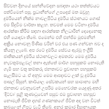
සිව්වන දිනයේ සන්නිවේදන සබඳතා යථා තත්ත්වයට
පත්වීමෙන් පසු, ප්‍රධානීන්ගේ උපදෙස් මත ඔවුහු
දුම්රියෙන් නික්ම නාවලපිටිය දුම්රිය ස්ථානයට ගොස්
එම සිදුවීම වාර්තා කළහ. තවමත් මෙම වටිනා දුම්රිය
ආරක්ෂා කිරීම සඳහා ආරක්ෂක නිලධාරීන් දෙදෙනෙකු
එහි යොදවා තිබේ. එමෙන්ම එහි එන්ජිම මුළුමනින්
අක්‍රිය නොවනු පිණිස වරින් වර එය පණ ගන්වන බව ද
කියනු ලැබේ. අප රටේ දුම්රිය සේවය ඇරඹූ ඉංග්‍රීසි
ජාතිකයන් දුම්රිය ස්ථානවලට අමතරව මෙම දුම්රිය
නැවතුම්පළවල් තනා ඇත්තේ මාර්ග පහසුකම් නොමැති
ගැමි සහ වතු කම්කරු ජනතාවට ප්‍රවාහන පහසුකම්
සැලසීමට ය. ඒ අනුව මෙම ආපදාවට ලක් වූ දුම්රිය
පාසල් සිසුන්, කාර්යාල සේවකයන් සහ සාමාන්‍ය මඟී
ජනතාව වෙනුවෙන් උපරිම මෙහෙවරක යෙදුණු අතර
‘දිට්වා’ සුළි කුණාටුවෙන් පසුව එම ප්‍රවාහන පහසුව
නොමැති ජීවිත දහස් ගණනකගේ ජීවිත අද වන විටත්
කබලෙන් ලිපට වැටී තිබේ. අනුර කුමාර දිසානායක