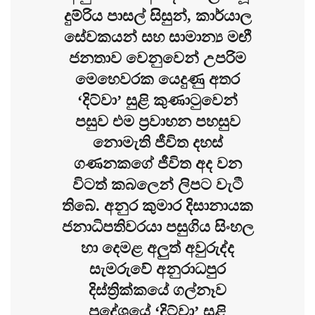
දුම්රිය පාසල් සිසුන්, කාර්යාල
සේවකයන් සහ සාමාන්‍ය මඟී
ජනතාව වෙනුවෙන් උපරිම
මෙහෙවරක යෙදුණු අතර
‘දිට්වා’ සුළි කුණාටුවෙන්
පසුව එම ප්‍රවාහන පහසුව
නොමැති ජීවිත දහස්
ගණනකගේ ජීවිත අද වන
විටත් කබලෙන් ලිපට වැටී
තිබේ. අනුර කුමාර දිසානායක
ජනාධිපතිවරයා පසුගිය සිංහල
හා දෙමළ අලුත් අවුරුද්ද
සැමරුවේ අනුරාධපුර
දිස්ත්‍රික්කයේ ගල්නෑව
ප්‍රදේශයේ ‘දිට්වා’ සුළි