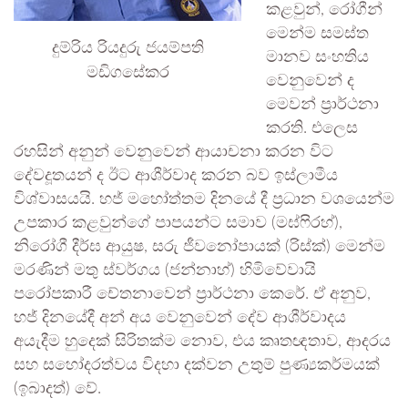
කළවුන්, රෝගීන්
මෙන්ම සමස්ත
දුම්රිය රියදුරු ජයම්පති
මානව සංහතිය
මඩිගසේකර
වෙනුවෙන් ද
මෙවන් ප්‍රාර්ථනා
කරති. එලෙස
රහසින් අනුන් වෙනුවෙන් ආයාචනා කරන විට
දේවදූතයන් ද ඊට ආශීර්වාද කරන බව ඉස්ලාමීය
විශ්වාසයයි. හජ් මහෝත්තම දිනයේ දී ප්‍රධාන වශයෙන්ම
උපකාර කළවුන්ගේ පාපයන්ට සමාව (මඝ්ෆිරහ්),
නිරෝගී දීර්ඝ ආයුෂ, සරු ජීවනෝපායක් (රිස්ක්) මෙන්ම
මරණින් මතු ස්වර්ගය (ජන්නාහ්) හිමිවේවායි
පරෝපකාරී චේතනාවෙන් ප්‍රාර්ථනා කෙරේ. ඒ අනුව,
හජ් දිනයේදී අන් අය වෙනුවෙන් දේව ආශීර්වාදය
අයැදීම හුදෙක් සිරිතක්ම නොව, එය කෘතඥතාව, ආදරය
සහ සහෝදරත්වය විදහා දක්වන උතුම් පුණ්‍යකර්මයක්
(ඉබාදත්) වේ.