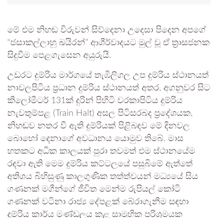
මේ එම නිහඬ විරුවන් සිව්දෙනා උදෙසා පිදෙන අපගේ
“ජසාකල්ලාහු ඛයිරන්” ආශීර්වාදයට මුල් වූ ඒ ත්‍රාසජනක
සිදුවීම පෙළගැසෙන අයුරුයි.
උඩරට දුම්රිය මාර්ගයේ තැඹිලිගල උප දුම්රිය ස්ථානයත්
නාවලපිටිය ප්‍රධාන දුම්රිය ස්ථානයත් අතර, අගනුවර සිට
කිලෝමීටර් 131ක් දුරින් පිහිටි වරකාපිටිය දුම්රිය
නැවතුම්පළ (Train Halt) අසල පිටිසරබද ප්‍රදේශයක,
නිහඬව නතර වී ඇති දුම්රියක් පිළිබඳව මේ දිනවල
බොහෝ දෙනාගේ අවධානය යොමුව තිබේ. මාස
හතකට අධික කාලයක් පුරා තවමත් එම ස්ථානයේම
රඳවා ඇති මෙම දුම්රිය කට්ටලයේ පසුබිමේ ඇත්තේ
අතිශය බිහිසුණු කාලගුණික තත්ත්වයන් මධ්‍යයේ සිය
ගණනක් මගීන්ගේ ජීවිත මෙන්ම රුපියල් කෝටි
ගණනක් වටිනා රාජ්‍ය දේපළක් බේරාගැනීම සඳහා
දුම්රිය කාර්ය මණ්ඩලය කළ සාමූහික පරිශ්‍රමයක