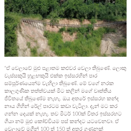
“ඒ වෙලාවේ මුළු පළාතම කළුවර වෙලා තිබුණේ. ලොකු
වැස්සකුයි හුළඟකුයි එක්ක ඉස්සරහින් පාර
සම්පූර්ණයෙන්ම වැහිලා තිබුණේ. මේ වගේ නරක
කාලගුණික තත්ත්වයක් මීට කලින් මගේ වෘත්තීය
ජීවිතයේ තිබුණේම නැහැ. ඔය අතරේ ඉස්සරහ කන්ද
නාය ගිහින් රේල් පාරටම කඩා වැටිලා. දැන් මට කර
ගන්න දෙයක් නැහැ. තව මීටර් 100ක් විතර ඉස්සරහට
ගියා නම් මුළු කෝච්චියම පස් කන්දට යටවෙනවා. ඒ
වෙලාවේ මගීන් 100 ත් 150 ත් අතර ගණනක්