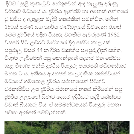
‘දිට්වා’ සුළි කුණාටුව හේතුවෙන් ඇද හැලුණු දරුණු
වර්ෂාව මධ්‍යයේ ය. දුම්රිය ඇන්ජිම හා අනෙක් අන්තයේ
වූ ඩමිය ද ඇතුළත් මැදිරි හතරකින් සමන්විත, මගීන්
150ක් පමණ සහ කාර්ය මණ්ඩලයේ සිව්දෙනා රැගත්
මෙම දුම්රියේ එදින රියදුරු වගකීම පැවරුණේ 1982
වසරේ සිට උඩරට මාර්ගයේ දිගු සේවා කාලයක්
සපුරාලූ, වසර 44 ක දීර්ඝ වෘත්තීය පළපුරුද්දක් සහිත,
විශ්‍රාම ලැබීමෙන් පසු කොන්ත්‍රාත් පදනම මත සේවය
කළ විශේෂ පන්ති දුම්රිය රියැදුරු ජයම්පති මඩිගසේකර
මහතාට ය. අතිශය අයහපත් කාලගුණික තත්ත්වයන්
මධ්‍යයේ ගම්පොළ දුම්රිය ස්ථානයෙන් පිටත්ව
වරකාපිටිය උප දුම්රිය ස්ථානයේ නතර කිරීමෙන් පසු,
දුම්රිය උලපනේ සීමාව දෙසට ඉදිරියට යද්දී තත්ත්වය
වඩාත් බියකරු විය. ඒ සම්බන්ධයෙන් රියැදුරු මහතා
පවසා ඇත්තේ මෙවැන්නකි.