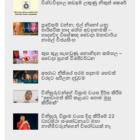
විශ්වවිද්‍යාල කඩඉම් ලකුණු නිකුත් කෙරේ
ප්‍රවේසම් වන්න; එල් නිනෝ යනු
පාරිසරික හෘද රෝග අවදානමකි –
හෘදවේද විශේෂඥ වෛද්‍ය මහාචාර්ය
නාමල් විජයසිංහ
කුස තුළ සැඟවුණු නොනිදන කම්හල –
වෛද්‍ය සුගත් විජේවර්ධන
අපරාධ නීතියේ පරම පදනම හෙවත්
වරදට සරිලන දඬුවම
විනිසුරුවන්ගේ විශ්‍රාම වයස දීර්ඝ කිරීම
“දොවාගත් කිරි කළයට ගොම මුසු
කිරීමක්”
විනිසුරු විශ්‍රාම වයස දිගු කිරීමේ 22
ව්‍යවස්ථා සංශෝධනයට මහා
නාහිමිවරුන්ගෙන් විරෝධයක් නෑ