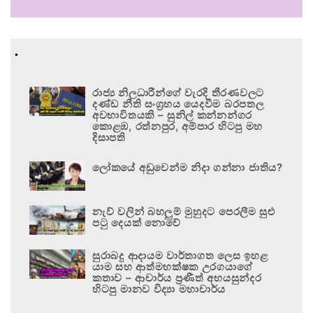
.
රාජ්‍ය නිලධාරීන්ගේ වැරදි තීරණවලට
දණ්ඩ නීති සංග්‍රහය යෙදවීම බරපතල
අවභාවිතයකි – සුනිල් කන්නන්ගර
කොළඹ, රත්නපුර, අම්පාර හිටපු මහ
දිසාපති
ලෝකයේ අඩුවෙන්ම නිදා ගන්නා ජාතිය?
නැව් වලින් බහලුම් මුහුදට පෙරලීම සුළු
පටු දෙයක් නොවේ
සුරාබදු ආදායම වාර්තාගත ලෙස ඉහළ
යාම සහ ආත්මභක්ෂක උරගයාගේ
කතාව – ආචාර්ය ප්‍රණීත් අභයසුන්දර
හිටපු මානව විද්‍යා මහාචාර්ය