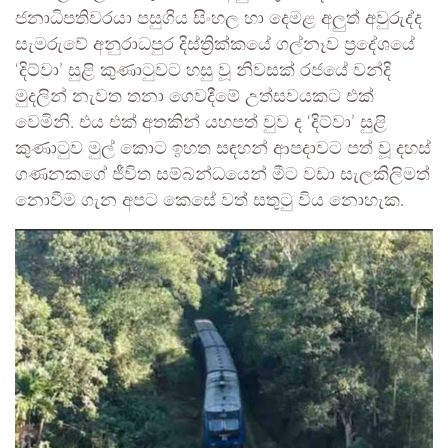
ජනාධිපතිවරයා පසුගිය සිංහල හා දෙමළ අලුත් අවුරුද්ද
සැමරුවේ අනුරාධපුර දිස්ත්‍රික්කයේ ගල්නෑව ප්‍රදේශයේ
‘දිට්වා’ සුළි කුණාටුවට හසු වූ නිවසක් රජයේ වන්දි
මුදලින් නැවත තනා ගෙවදීමේ උත්සවයකට එක්
වෙමිනි. එය එක් අතකින් යහපත් වුව ද ‘දිට්වා’ සුළි
කුණාටුව මුල් කොට ඉහත සඳහන් ආපදාවට පත් වූ දහස්
ගණනකගේ ජීවිත සම්බන්ධයෙන් මීට වඩා සැලකිලිමත්
නොවීම ගැන අපට කෙසේ වත් සතුටු විය නොහැක.