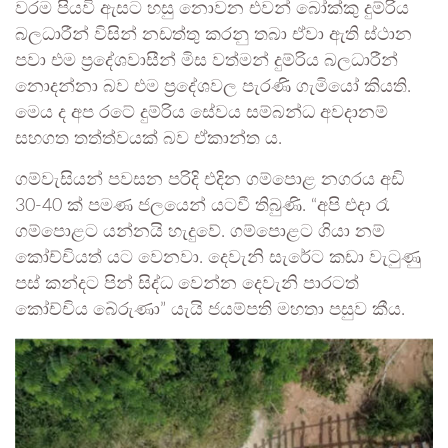
වරම පියවි ඇසට හසු නොවන එවන් බෝක්කු දුම්රිය
බලධාරීන් විසින් නඩත්තු කරනු තබා ඒවා ඇති ස්ථාන
පවා එම ප්‍රදේශවාසීන් මිස වත්මන් දුම්රිය බලධාරීන්
නොදන්නා බව එම ප්‍රදේශවල පැරණි ගැමියෝ කියති.
මෙය ද අප රටේ දුම්රිය සේවය සම්බන්ධ අවදානම්
සහගත තත්ත්වයක් බව ඒකාන්ත ය.
ගම්වැසියන් පවසන පරිදි එදින ගම්පොළ නගරය අඩි
30-40 ක් පමණ ජලයෙන් යටවී තිබුණි. “අපි එදා රෑ
ගම්පොළට යන්නයි හැදුවේ. ගම්පොළට ගියා නම්
කෝච්චියත් යට වෙනවා. දෙවැනි සැරේට කඩා වැටුණු
පස් කන්දට පින් සිද්ධ වෙන්න දෙවැනි පාරටත්
කෝච්චිය බේරුණා” යැයි ජයම්පති මහතා පසුව කීය.