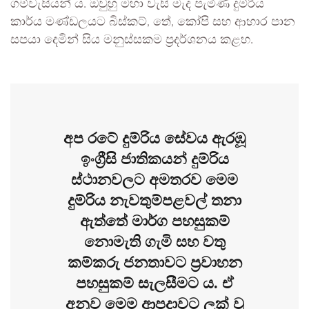
ගම්වැසියන් ය. ඔවුහු මහා වැසි මැද පැමිණ දුම්රිය
කාර්ය මණ්ඩලයට බිස්කට්, තේ, කෝපි සහ ආහාර පාන
සපයා දෙමින් සිය මනුස්සකම ප්‍රදර්ශනය කළහ.
අප රටේ දුම්රිය සේවය ඇරඹූ
ඉංග්‍රීසි ජාතිකයන් දුම්රිය
ස්ථානවලට අමතරව මෙම
දුම්රිය නැවතුම්පළවල් තනා
ඇත්තේ මාර්ග පහසුකම්
නොමැති ගැමි සහ වතු
කම්කරු ජනතාවට ප්‍රවාහන
පහසුකම් සැලසීමට ය. ඒ
අනුව මෙම ආපදාවට ලක් වූ