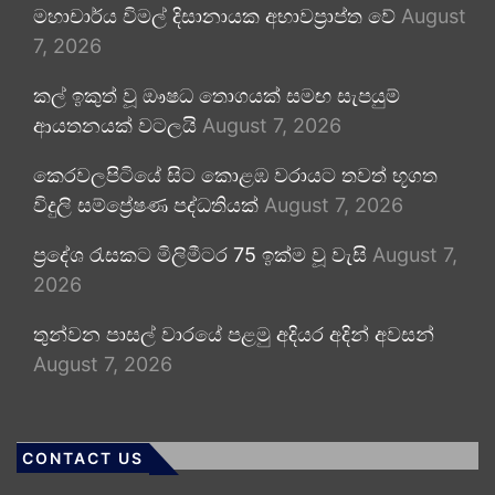
මහාචාර්ය විමල් දිසානායක අභාවප්‍රාප්ත වේ
August
7, 2026
කල් ඉකුත් වූ ඖෂධ තොගයක් සමඟ සැපයුම්
ආයතනයක් වටලයි
August 7, 2026
කෙරවලපිටියේ සිට කොළඹ වරායට තවත් භූගත
විදුලි සම්ප්‍රේෂණ පද්ධතියක්
August 7, 2026
ප්‍රදේශ රැසකට මිලිමීටර 75 ඉක්ම වූ වැසි
August 7,
2026
තුන්වන පාසල් වාරයේ පළමු අදියර අදින් අවසන්
August 7, 2026
CONTACT US