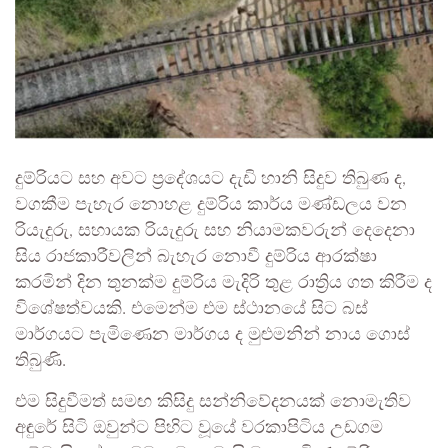
දුම්රියට සහ අවට ප්‍රදේශයට දැඩි හානි සිදුව තිබුණ ද,
වගකීම පැහැර නොහළ දුම්රිය කාර්ය මණ්ඩලය වන
රියැදුරු, සහායක රියැදුරු සහ නියාමකවරුන් දෙදෙනා
සිය රාජකාරීවලින් බැහැර නොවී දුම්රිය ආරක්ෂා
කරමින් දින තුනක්ම දුම්රිය මැදිරි තුළ රාත්‍රිය ගත කිරීම ද
විශේෂත්වයකි. එමෙන්ම එම ස්ථානයේ සිට බස්
මාර්ගයට පැමිණෙන මාර්ගය ද මුළුමනින් නාය ගොස්
තිබුණි.
එම සිදුවීමත් සමඟ කිසිදු සන්නිවේදනයක් නොමැතිව
අඳුරේ සිටි ඔවුන්ට පිහිට වූයේ වරකාපිටිය උඩගම