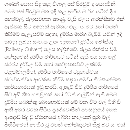
ගණන් යොදා සිදු කළ විශාල පස් පිරවුම් ද යොදමිනි.
මෙම පස් පිරවුම් මත ඉදි කළ දුම්රිය මාර්ග යටින් දිය
පහරවල්, ජලාපවහන කාණු, වැසි ජලය ආරක්ෂිතව එක්
පැත්තක සිට අනෙක් පැත්තට ගලා යාමට හෝ ගමන්
කිරීමට සැලැස්වීම සඳහා, දුම්රිය මාර්ග බැම්ම යටින් ඉදි
කරනු ලබන සංවෘත උමං ව්‍යුහයන් දුම්රිය බෝක්කු
(Railway Culvert) ලෙස හැඳින්වේ. ජලය එක්රැස් වීම
හේතුවෙන් දුම්රිය මාර්ගයට යටින් ඇති පස සහ ගල්
ස්ථරය දුර්වල වීම හෝ සෝදාපාළුවට ලක්වීම
වළක්වාලමින්, දුම්රිය මාර්ගයේ ව්‍යුහාත්මක
ස්ථාවරත්වය ආරක්ෂා කිරීම සඳහා මේවා තීරණාත්මක
කාර්යභාරයක් ඉටු කරයි. ඇතැම් විට දුම්රිය මාර්ගයේ
සිට අඩි තිහ හතළිහක් හෝ ඊටත් ගැඹුරින් ඇති මෙම
දුම්රිය බෝක්කු බොහොමයක් මේ වන විට වල් බිහි වී
ඇති අතර වරකාපිටිය ප්‍රදේශවාසීන් පවසනුයේ ඉහත
ආපදාව සිදු වූ ස්ථානයේ ද දීර්ඝ කාලයක් පුරා වල්
බිහිවීමෙන් අවහිර වූ එවන් බෝක්කුවක් තිබූ බව ය. එක්