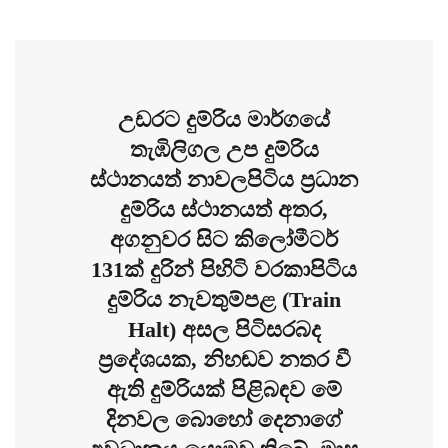
උඩරට දුම්රිය මාර්ගයේ
තැඹිලිගල උප දුම්රිය
ස්ථානයත් නාවලපිටිය ප්‍රධාන
දුම්රිය ස්ථානයත් අතර,
අගනුවර සිට කිලෝමීටර්
131ක් දුරින් පිහිටි වරකාපිටිය
දුම්රිය නැවතුම්පළ (Train
Halt) අසල පිටිසරබද
ප්‍රදේශයක, නිහඬව නතර වී
ඇති දුම්රියක් පිළිබඳව මේ
දිනවල බොහෝ දෙනාගේ