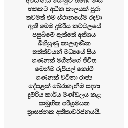
අවධානය යොමුව තිබේ. මාස
හතකට අධික කාලයක් පුරා
තවමත් එම ස්ථානයේම රඳවා
ඇති මෙම දුම්රිය කට්ටලයේ
පසුබිමේ ඇත්තේ අතිශය
බිහිසුණු කාලගුණික
තත්ත්වයන් මධ්‍යයේ සිය
ගණනක් මගීන්ගේ ජීවිත
මෙන්ම රුපියල් කෝටි
ගණනක් වටිනා රාජ්‍ය
දේපළක් බේරාගැනීම සඳහා
දුම්රිය කාර්ය මණ්ඩලය කළ
සාමූහික පරිශ්‍රමයක
ත්‍රාසජනක අතීතාවර්ජනයයි.