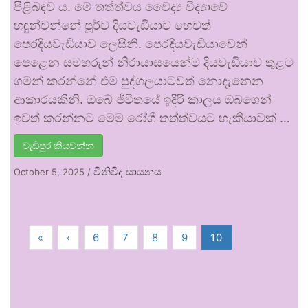
පිළිබඳව ය. මේ තත්ත්වය වෛද්‍ය විද්‍යාවේ
හඳුන්වන්නේ පූර්ව දියවැඩියාව හෙවත්
පෙරදියවැඩියාව ලෙසිනි. පෙරදියවැඩියාවෙන්
පෙළෙන සමහරුන් නිරායාසයෙන්ම දියවැඩියාව තුළට
ගමන් කරන්නේ එම පුද්ගලයාටවත් නොදැනෙන
ආකාරයකිනි. ඔබේ ජීවිතයේ ඉදිරි කාලය ඔබගෙන්
ඉවත් කරන්නට මෙම රෝගී තත්ත්වයට හැකියාවක් …
වැඩිපුර කියවන්න
විනිවිද සායනය
October 5, 2025
/
«
‹
6
7
8
9
10