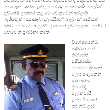
ස්තූතිවන්ත නොවන අයට දෙවියන්ට ද ස්තූතිවන්ත විය
නොහැක” යන්න ඉස්ලාමයේ මූලික පදනමයි. එබැවින්,
සුවිශේෂී උපකාර කළ අය වෙනුවෙන් ඉස්ලාම්
බැතිමතුන් “ජසාකල්ලාහු ඛයිරන්” (අල්ලාහ් දෙවියන්
ඔබට මෙයට වඩා උතුම් වූ යහපත් ප්‍රතිඵල ලබා දෙත්වා!)
යනුවෙන් ප්‍රාර්ථනා කරති.
විශේෂයෙන්ම,
ප්‍රාර්ථනාවන්
කිසිසේත්
ප්‍රතික්ෂේප
නොවන දිනයක්
ලෙස සැලකෙන
හජ් (අරෆා)
දිනයේදී,
ලෝකවාසී
ඉස්ලාමිකයන්
තමන්ට උදව්