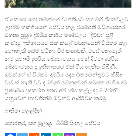
ඒ කෙසේ හෝ තමන්ගේ වෘත්තියට සහ මගී ජීවිතවලට
උපරිම භක්තියෙන් සේවය කළ ජයම්පති මඩිගසේකර
මහතා ප්‍රමුඛ දුම්රිය කාර්ය මණ්ඩලය, ‘දිට්වා’ සුළි
කුණාටු ඉතිහාසයට එක් කළේ වචනයෙන් විස්තර කළ
නොහැකි තරම් වටිනා වීර කතාවකි. එසේ නොමැති
නම් සුනාමි දුම්රිය ඛේදවාචකය මෙන් දිට්වා දුම්රිය
ඛේදවාචකය ද ඉතිහාසයට එක් විය හැකිව තිබිණි.
ඔවුන්ගේ ඒ වීරකම දුම්රිය දෙපාර්තමේන්තුවට කිසිදු
වැඩක් නැති වුව ද ඔවුන් වෙනුවෙන් සමස්ත ජාතියේම
ප්‍රණාමය පුදකරන අතර අපි “ජසාකල්ලාහු ඛයිරන්”
යනුවෙන් හදවතින්ම ඔවුන්ට ආශීර්වාද කරමු!
ෆාතිමා හලල්දීන්
තොරතුරු සහ මූලාශ්‍ර : බීබීසී සිංහල සේවය