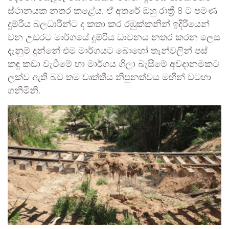
ස්ථානයක නතර කළේය. ඒ අතරේ ඔහු රාත්‍රී 8 ට පමණ
දුම්රිය බලධාරීන්ට ද කතා කර රඹුක්කනින් ඉදිරියෙන්
වන උඩරට මාර්ගයේ දුම්රිය ධාවනය නතර කරන ලෙස
දැනුම් දුන්නේ එම මාර්ගයට බොහෝ තැන්වලින් පස්
කඳු කඩා වැටීමේ හා මාර්ගය ගිලා බැසීමේ අවදානමකට
ලක්ව ඇති බව තම වෘත්තීය නිපුනත්වය මඟින් වටහා
ගනිමිනි.