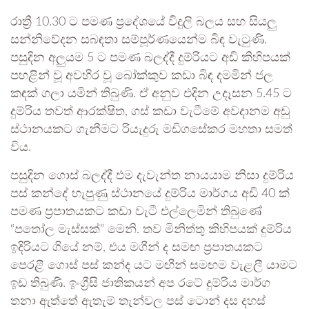
රාත්‍රී 10.30 ට පමණ ප්‍රදේශයේ විදුලි බලය සහ සියලු
සන්නිවේදන සබඳතා සම්පූර්ණයෙන්ම බිඳ වැටුණි.
පසුදින අලුයම 5 ට පමණ බලද්දී දුම්රියට අඩි කිහිපයක්
පහළින් වූ අවහිර වූ බෝක්කුව කඩා බිඳ දමමින් ජල
කඳක් ගලා යමින් තිබුණි. ඒ අනුව එදින උදෑසන 5.45 ට
දුම්රිය තවත් ආරක්ෂිත, ගස් කඩා වැටීමේ අවදානම අඩු
ස්ථානයකට ගැනීමට රියැදුරු මඩිගසේකර මහතා සමත්
විය.
පසුදින ගොස් බලද්දී එම දැවැන්ත නායයාම නිසා දුම්රිය
පස් කන්දේ හැපුණු ස්ථානයේ දුම්රිය මාර්ගය අඩි 40 ක්
පමණ ප්‍රපාතයකට කඩා වැටී එල්ලෙමින් තිබුණේ
“පතෝල මැස්සක්” මෙනි. තව මිනිත්තු කිහිපයක් දුම්රිය
ඉදිරියට ගියේ නම්, එය මගීන් ද සමඟ ප්‍රපාතයකට
පෙරළී ගොස් පස් කන්ද යට මඟීන් සමඟම වැළලී යාමට
ඉඩ තිබුණි. ඉංග්‍රීසි ජාතිකයන් අප රටේ දුම්රිය මාර්ග
තනා ඇත්තේ ඇතැම් තැන්වල පස් ටොන් දස දහස්