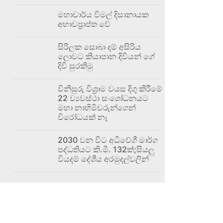
මහාචාර්ය විමල් දිසානායක
අභාවප්‍රාප්ත වේ
සිරිලක සොබා දම් අසිරිය
ලොවට කියාපාන දිවියන් ගේ
දිවි සුරකිමු
විනිසුරු විශ්‍රාම වයස දිගු කිරීමේ
22 ව්‍යවස්ථා සංශෝධනයට
මහා නාහිමිවරුන්ගෙන්
විරෝධයක් නෑ
2030 වන විට අධිවේගී මාර්ග
පද්ධතියට කි.මී. 132ක්;සියලු
වියදම් දේශීය අරමුදල්වලින්