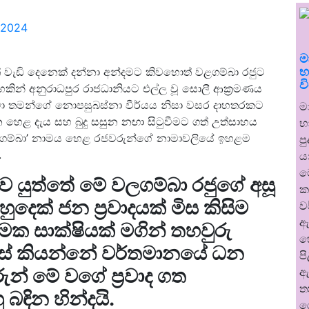
 2024
ම
භ
 වැඩි දෙනෙක් දන්නා අන්දමට කිවහොත් වළගම්බා රජුට
ව
පහකින් අනුරාධපුර රාජධානියට එල්ල වූ සොලී ආක්‍රමණය
මා තමන්ගේ නොපසුබස්නා වීර්යය නිසා වසර දාහතරකට
ම
 හෙළ දැය සහ බුදු සසුන නඟා සිටුවීමට ගත් උත්සාහය
භ
වළගම්බා’ නාමය හෙළ රජවරුන්ගේ නාමාවලියේ ඉහළම
ප
.
ය
ම
 යුත්තේ මේ වලගම්බා රජුගේ අසූ
ක
ෙක් ජන ප්‍රවාදයක් මිස කිසිම
ව
ඇ
්මක සාක්ෂියක් මගින් තහවුරු
හ
සේ කියන්නේ වර්තමානයේ ධන
ප
ුන් මේ වගේ ප්‍රවාද ගත
ඇ
ත
බඳින හින්දයි.
ර