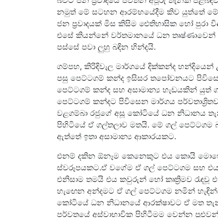
බවට ජන ප්‍රවාදයේ පවතින අපූරු තැනක් පිළිබඳව
නමුත් මේ සටහන ආරම්භයේදීම කිව යුත්තේ මේ
ජන ප්‍රවාදයක් මිස කිසිම ඓතිහාසික හෝ පුරා ව
එසේ කියන්නේ වර්තමානයේ ධන තෘෂ්ණාවෙන් පී
පස්සේ පවා ලුහු බඳින හින්දයි.
ගම්පහ, කිරිඳිවැල මාර්ගයේ දික්කන්ද හන්දිය
පසු පෙට්ටගම් කන්ද ඉසිසර තපෝවනයට පිවිසෙන
පෙට්ටගම් කන්ද සහ අසාමාන්‍ය හැඩයකින් යුත් 
පෙට්ටගම් කන්දට පිවිසෙන මාර්ගය පර්වතාශ්‍රිතව 
වළගම්බා රජුගේ අසූ කෝටියේ ධන නිධානය තැන
පිහිටියේ ඒ ගල්තලාව මතයි. මේ ගල් පෙට්ටගම බැ
ඇත්තේ ඉතා අසාමාන්‍ය ආකාරයකට.
එනම් දකින ඕනෑම කෙනෙකුට එය කොයි මොහ
ස්වරූපයකට.ඒ වගේම ඒ ගල් පෙට්ටගම සහ එය ප
එනිසාම තමයි එය කවුරුන් හෝ කෘත්‍රිමව රැඳවූ
හැඟෙන අන්දමට ඒ ගල් පෙට්ටගම නමින් හැඳින්
කෝටියේ ධන නිධානයේ ආරක්ෂාවට ඒ මත තැන්ප
පර්වතයේ අස්වාභාවික පිහිටීමම වෙන්න පුළුවන්