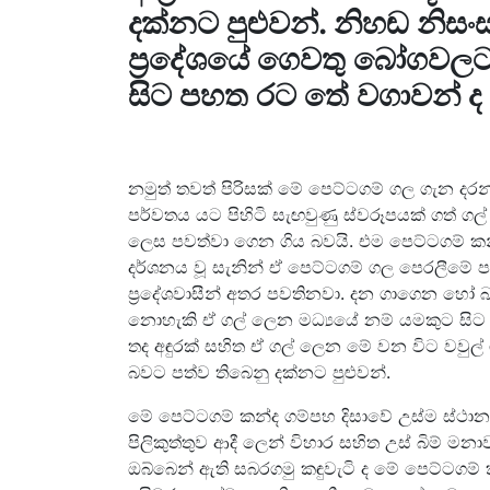
දක්නට පුළුවන්. නිහඬ නිසං
ප්‍රදේශයේ ගෙවතු බෝගවල
සිට පහත රට තේ වගාවන් ද 
නමුත් තවත් පිරිසක් මේ පෙට්ටගම් ගල ගැන 
පර්වතය යට පිහිටි සැඟවුණු ස්වරූපයක් ගත් ග
ලෙස පවත්වා ගෙන ගිය බවයි. එම පෙට්ටගම් කන්
දර්ශනය වූ සැනින් ඒ පෙට්ටගම් ගල පෙරලීමේ 
ප්‍රදේශවාසීන් අතර පවතිනවා. දන ගාගෙන හෝ 
නොහැකි ඒ ගල් ලෙන මධ්‍යයේ නම් යමකුට සිට ග
තද අඳුරක් සහිත ඒ ගල් ලෙන මේ වන විට වවුල් 
බවට පත්ව තිබෙනු දක්නට පුළුවන්.
මේ පෙට්ටගම් කන්ද ගම්පහ දිසාවේ උස්ම ස්ථානය
පිලිකුත්තුව ආදී ලෙන් විහාර සහිත උස් බිම් 
ඔබ්බෙන් ඇති සබරගමු කඳුවැටි ද මේ පෙට්ටගම්