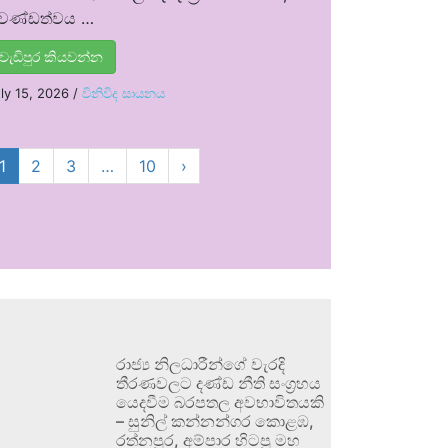
්‍රචණ්ඩත්වය …
වැඩිපුර කියවන්න
ly 15, 2026
/
විනිවිද සායනය
1
2
3
…
10
›
රාජ්‍ය නිලධාරීන්ගේ වැරදි
තීරණවලට දණ්ඩ නීති සංග්‍රහය
යෙදවීම බරපතල අවභාවිතයකි
– සුනිල් කන්නන්ගර කොළඹ,
රත්නපුර, අම්පාර හිටපු මහ