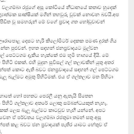
යි.
 වලගම්බා රජුගේ අසූ කෝටියේ නිධානයේ කතාව හුදෙක්
ිද්‍යාත්මක සාක්ෂියක් මගින් තහවුරු වූවක් නොවන බවයි.අප
ඩිත වූ සමහරුන් මේ වගේ ප්‍රවාද ගත හෝඩුවාවන්
ෙන් ඌරාපොළ දෙසට හැරී කිලෝමීටර් දෙකක පමණ දුරක් ගිය
්න පුළුවන්. ඉහත සඳහන් ජනප්‍රවාදයට මුල්වන
ගල් පෙට්ටගම දැකිය හැක්කේ එම භූමි භාගයේ දීයි. මේ
පිහිටි එකක්. එහි මුදුන සුවිසල් ගල් තලාවකින් යුතු අතර
්පත් කොට ඇති බවට ජනප්‍රවාදයේ සඳහන් ගල් පෙට්ටගම
ලූ බැල්මට අමුතු පිහිටීමක්. එය ඒ ගල්තලාව මත පිහිටා
ොතේ හෝ පහතට පෙරලී යනු ඇතැයි සිතෙන
ිහිටි ගල්තලාව අතරේ ලොකු සම්බන්ධයකුත් නැහැ.
 එකක් ලෙස බැලූ බැල්මට කාටවුව හැඟී යන්නේ. අපට
වෙන ඒ පර්වතය වලගම්බා රජතුමා තමන් සතු අසූ
ත් කළ බවට ජන ප්‍රවාදයක් පැතිර යාමට හේතුව ඒ
.