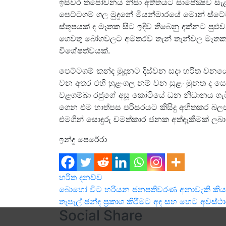
ඉසිවර තපෝවනය නිසා අතීතයට සාපේක්‍ෂව සැළකි
පෙට්ටගම් ගල මුදුනේ මියන්මාරයේ මොන් ස්ටේට
ස්තූපයක් ද මෑතක සිට ඉදිව තිබෙනු දක්නට පුළුව
ගෙවතු බෝගවලට අමතරව තැන් තැන්වල මෑතක 
විශේෂත්වයක්.
පෙට්ටගම් කන්ද මුදුනට දිස්වන සදා හරිත වනයෙ
වන අතර එහි හුළංගල නම් වන සුළං මුනත ද සොබ
වළගම්බා රජුගේ අසූ කෝටියේ ධන නිධානය ගැමි
ගෙන එම හාත්පස පරිසරයට කිසිදු අහිතකර බල
එමගින් සොඳුරු චමත්කාර ජනක අත්දැකීමක් ලබා
ඉන්දු පෙරේරා
හරිත දනව්ව
Post
බොහෝ විට හරියන ජනපතිවරණ අනාවැකි කියන්න 
තැපැල් ඡන්ද ප්‍රකාශ කිරීමට අද සහ හෙට අවස්ථ
navigation
Social Share