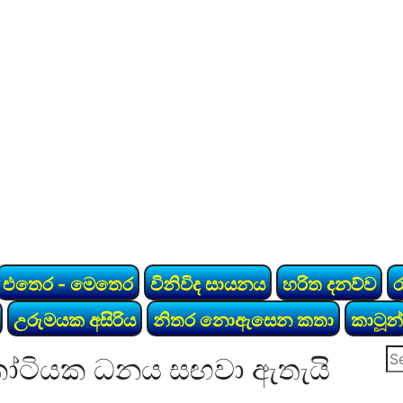
එතෙර - මෙතෙර
විනිවිද සායනය
හරිත දනව්ව
උරුමයක අසිරිය
නිතර නොඇසෙන කතා
කාටූන්
Se
 කෝටියක ධනය සඟවා ඇතැයි
for