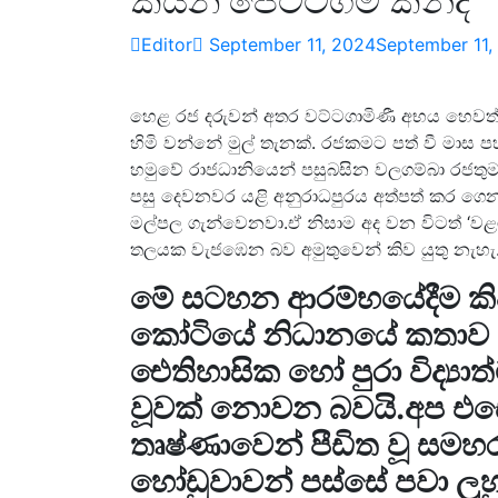
කියන පෙට්ටගම් කන්ද
Editor
September 11, 2024
September 11,
හෙළ රජ දරුවන් අතර වට්ටගාමිණී අභය හෙවත්
හිමි වන්නේ මුල් තැනක්. රජකමට පත් වී මාස 
හමුවේ රාජධානියෙන් පසුබසින වලගම්බා රජතු
පසු දෙවනවර යළි අනුරාධපුරය අත්පත් කර ගෙන
මල්පල ගැන්වෙනවා.ඒ නිසාම අද වන විටත් ‘
තලයක වැජඹෙන බව අමුතුවෙන් කිව යුතු නැහැ
මේ සටහන ආරම්භයේදීම කිව
කෝටියේ නිධානයේ කතාව හුද
ඓතිහාසික හෝ පුරා විද්‍යාත
වූවක් නොවන බවයි.අප එ
තෘෂ්ණාවෙන් පීඩිත වූ සමහර
හෝඩුවාවන් පස්සේ පවා ලුහු 