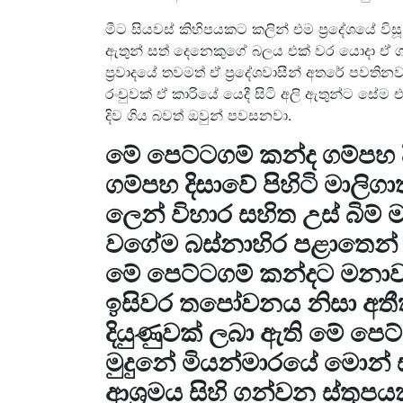
මීට සියවස් කිහිපයකට කලින් එම ප්‍රදේශයේ ව
ඇතුන් සත් දෙනෙකුගේ බලය එක් වර යොදා ඒ ග
ප්‍රවාදයේ තවමත් ඒ ප්‍රදේශවාසීන් අතරේ පවත
රංචුවක් ඒ කාරියේ යෙදී සිටි අලි ඇතුන්ට සේම එම
දිව ගිය බවත් ඔවුන් පවසනවා.
මේ පෙට්ටගම් කන්ද ගම්පහ ද
ගම්පහ දිසාවේ පිහිටි මාලිග
ලෙන් විහාර සහිත උස් බිම්
වගේම බස්නාහිර පළාතෙන් ඔ
මේ පෙට්ටගම් කන්දට මනාව 
ඉසිවර තපෝවනය නිසා අතීත
දියුණුවක් ලබා ඇති මේ පෙට
මුදුනේ මියන්මාරයේ මොන් 
ආශ්‍රමය සිහි ගන්වන ස්තූපය