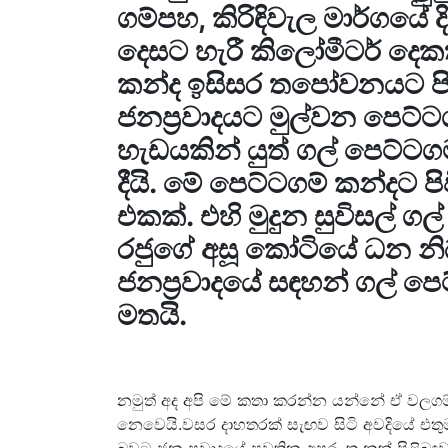
ගම්පහ, කිරිඳිවැල මාර්ගයේ
දෙසට හැරී කිලෝමීටර් දෙක
කන්ද ඉසිසර තපෝවනයට පිව
ජනප්‍රවාදයට මුල්වන පෙට්ට
හැඩයකින් යුත් ගල් පෙට්ටග
දීයි. මේ පෙට්ටගම් කන්දට පි
එකක්. එහි මුදුන සුවිසල් ග
රජුගේ අසූ කෝටියේ ධන න
ජනප්‍රවාදයේ සඳහන් ගල් පෙ
මතයි.
නමුත් අද අපි මේ කතා කරන්න යන්නේ ඒ වලග
නෙවෙයි.වසර දාහතරක් සැඟව සිටි අවදියේ එත