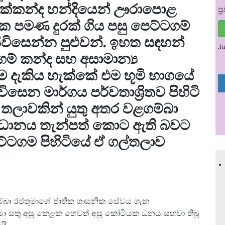
 දික්කන්ද හන්දියෙන් ඌරාපොළ
ප
ක පමණ දුරක් ගිය පසු පෙට්ටගම්
ිසෙන්න පුළුවන්. ඉහත සඳහන්
Ju
ගම් කන්ද සහ අසාමාන්‍ය
ම දැකිය හැක්කේ එම භූමි භාගයේ
විසෙන මාර්ගය පර්වතාශ්‍රිතව පිහිටි
ල් තලාවකින් යුතු අතර වළගම්බා
ිධානය තැන්පත් කොට ඇති බවට
ට්ටගම පිහිටියේ ඒ ගල්තලාව
.
ම්බා රජතුමාගේ ජාතික ශාසනික සේවය ගැන
ුමා සතු අසූ කෙළක හෙවත් අසූ කෝටියක ධනය සඟවා තිබූ