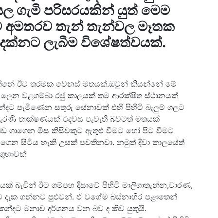
සල ගැමි පරිසරයකින් යුත් මෙම
ට අමතරව තැන් තැන්වල මෑතක
දක්නට ලැබීම විශේෂත්වයක්.
දරන්නේ ඊට තරමක වෙනස් මතයක්.ඔවුන් කියන්නේ මේ
ල් ලෙන වළගම්බා රජු කාලයක් තම ආරක්ෂිත ස්ථානයක්
දට පැමිණෙන සතුරු සේනාවක් එහි පිහිටි බැලුම් ගලට
පැරණි තාක්ෂණයක් එදවස පැවැති බවටත් මතයක්
බඩ ගාගෙන මිස කිසිවකුට ඇතුළු වීමට හෝ පිට වීමට
ෙන සිටිය හැකි උසක් පවතිනවා. නමුත් දිවා කාලයේත්
ගුහාවක්
ක් බැවින් ඊට ගම්පහ දිසාවේ පිහිටි මාලිගාතැන්න,වාරණ,
මනාව දැක ගන්නට පුළුවන්. ඒ වගේම බස්නාහිර පළාතෙන්
 කන්දට මනාව දර්ශනය වන බව ද කිව යුතුයි.