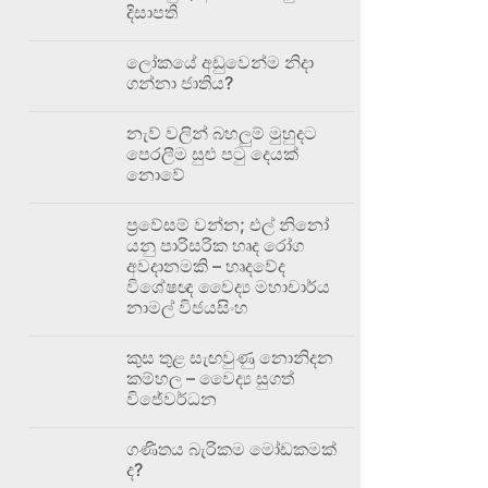
දිසාපති
ලෝකයේ අඩුවෙන්ම නිදා
ගන්නා ජාතිය?
නැව් වලින් බහලුම් මුහුදට
පෙරලීම සුළු පටු දෙයක්
නොවේ
ප්‍රවේසම් වන්න; එල් නිනෝ
යනු පාරිසරික හෘද රෝග
අවදානමකි – හෘදවේද
විශේෂඥ වෛද්‍ය මහාචාර්ය
නාමල් විජයසිංහ
කුස තුළ සැඟවුණු නොනිදන
කම්හල – වෛද්‍ය සුගත්
විජේවර්ධන
ගණිතය බැරිකම මෝඩකමක්
ද?