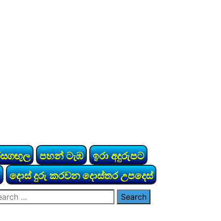
රසගඟුල
පහන් ටැඹ
ඉරා අදුරුපට
දොස් දුරු කරවන දොස්තර උපදෙස්
arch
: