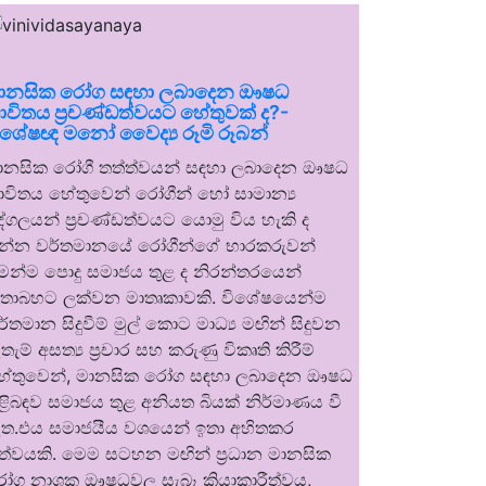
ානසික රෝග සඳහා ලබාදෙන ඖෂධ
ාවිතය ප්‍රචණ්ඩත්වයට හේතුවක් ද?-
ිශේෂඥ මනෝ වෛද්‍ය රූමි රූබන්
ානසික රෝගී තත්ත්වයන් සඳහා ලබාදෙන ඖෂධ
ාවිතය හේතුවෙන් රෝගීන් හෝ සාමාන්‍ය
ුද්ගලයන් ප්‍රචණ්ඩත්වයට යොමු විය හැකි ද
න්න වර්තමානයේ රෝගීන්ගේ භාරකරුවන්
ෙන්ම පොදු සමාජය තුළ ද නිරන්තරයෙන්
තාබහට ලක්වන මාතෘකාවකි. විශේෂයෙන්ම
ර්තමාන සිදුවීම් මුල් කොට මාධ්‍ය මඟින් සිදුවන
තැම් අසත්‍ය ප්‍රචාර සහ කරුණු විකෘති කිරීම්
ේතුවෙන්, මානසික රෝග සඳහා ලබාදෙන ඖෂධ
ිළිබඳව සමාජය තුළ අනියත බියක් නිර්මාණය වී
ත.එය සමාජයීය වශයෙන් ඉතා අහිතකර
ත්වයකි. මෙම සටහන මඟින් ප්‍රධාන මානසික
ෝග නාශක ඖෂධවල සැබෑ ක්‍රියාකාරීත්වය,