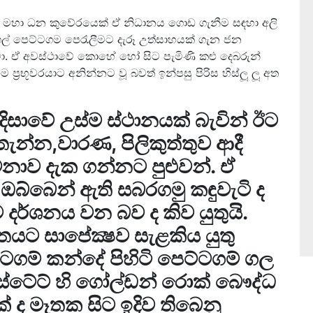
ිසූ මහා ධන කුවේරයෙක් ඒ නිධානය ගොඩ ගැනීම සඳහා අලි
ල් පෙට්ටගම පෙරැලීමට දැරූ උත්සාහයක් ගැන ජන
ිනවා. ඒ අවස්ථාවේ කොහේ හෝ සිට පැමිණි කළු දෙබරුන්
 ප්‍රභූවරයාට අනින්නට වූ බවත් ඉන්පසු පිරිස හිස්ලූ ලූ අත
ිසාවේ උස්ම ස්ථානයක් බැවින් ඊට
ාතැන්න,වාරණ, පිලිකුත්තුව ආදී
 මනාව දැක ගන්නට පුළුවන්. ඒ
බ්බෙන් ඇති සබරගමු කඳුවැටි ද
දර්ශනය වන බව ද කිව යුතුයි.
යට සාපේක්‍ෂව සැළකිය යුතු
්ටගම් කන්දේ පිහිටි පෙට්ටගම් ගල
ස්ටේට් හි ගෝල්ඩන් රොක් බෞද්ධ
ක් ද මෑතක සිට ඉදිව තිබෙනු