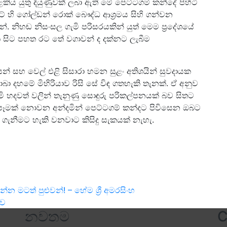
ය යුතු දියුණුවක් ලබා ඇති මේ පෙට්ටගම් කන්දේ පිහිටි
් හි ගෝල්ඩන් රොක් බෞද්ධ ආශ්‍රමය සිහි ගන්වන
න්. නිහඬ නිසංසල ගැමි පරිසරයකින් යුත් මෙම ප්‍රදේශයේ
සිට පහත රට තේ වගාවන් ද දක්නට ලැබීම
න් සහ වෙල් එළි සිසාරා හමන සුළං අතිශයින් සුවදායක
ා දහමේ මිහිරියාව රිසි සේ විඳ ගතහැකි තැනක්. ඒ අනුව
 හදවත් වලින් තැනුණු සොඳුරු පරිකල්පනයක් බව සිතට
පෑමක් නොවන අන්දමින් පෙට්ටගම් කන්දට පිවිසෙන ඔබට
 ගැනීමට හැකි වනවාට කිසිදු සැකයක් නැහැ.
මටත් පුළුවන්! – හේම ශ්‍රී අමරසිංහ
ාව
නවතම
C