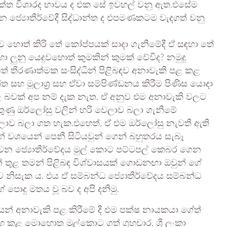
්‍යක්ත විශාරද භාවය ද එක සේ ඉවහල් වනු ඇත.එසේම
්‍යොතීර්වේදී සිද්ධාන්ත ද එපමණකටම වැදගත් වනු
 හොත් කිරි තේ කෝප්පයක් සාදා ගැනීමේදී ඒ සඳහා තේ
හා ලුනු යෙදුවහොත් කුමකින් කුමක් වේවිද? නමුදු
ත් තීරණාත්මක සංසිද්ධීන් පිළිබඳව අනාවැකි පළ කළ
ත සහ මූලාශ්‍ර සහ ඒවා සම්පිණ්ඩනය කිරීම පිණිස යොදා
ළ බවක් අප නම් දැක නැත. ඒ අනුව එම අනාවැකි වලට
වතුණු ඔර්ලෝසු වලින් හරි වෙලාව බලා ගැනීමේ
වේලාව බලා ගත හැක.එහෙත්, ඒ එම ඔර්ලෝසු නැවතී ඇති
න් වශයෙන් පෙනී සිටියවුන් ගෙන් බහුතරය සැබෑ
ක් වන ජ්‍යොතීර්වේදය මුල් කොට පට්ටපල් කෙබර ගෙන
් තුළ තමන් පිළිබඳ විශ්වාසයක් ගොඩනඟා ඔවුන් ගේ
නිසැක ය. එය ඒ සම්බන්ධ ජ්‍යොතීර්වේදය සම්බන්ධ
 පොදු මතය වූ බව ද අපි දනිමු.
යෙන් අනාවැකි පළ කිරීමේ දී එම පක්ෂ නායකයා ගේත්
 කළ මොහොත මුල්කොට ගත් ග්‍රහචාර, ශ්‍රී ලංකා