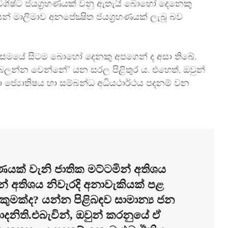
 විශිෂ්ට ජයග්‍රහණයක් වනු ඇතැයි බොහෝ දෙනෙකු
මාලිමාව අනපේක්‍ෂිත ජයග්‍රහණයක් ලැබූ බව
සමයේ සිටම බොහෝ දෙනකු අපගෙන් ද අසා තිබේ.
ි බලන්න වෙන්නේ” යන සරල පිළිතුර ය. එහෙත්, ඔවුන්
ජ්‍යොතිෂය හා සම්බන්ධ අධියථාර්ථය පදනම් වන
ක් වැනි ජාතික මට්ටමින් අතිශය
න් අතිශය නිවැරදි අනාවැකියක් පළ
කුමක්ද? යන්න පිළිබඳව සාමාන්‍ය ජන
ති.එබැවින්, ඔවුන් කරනුයේ ඒ