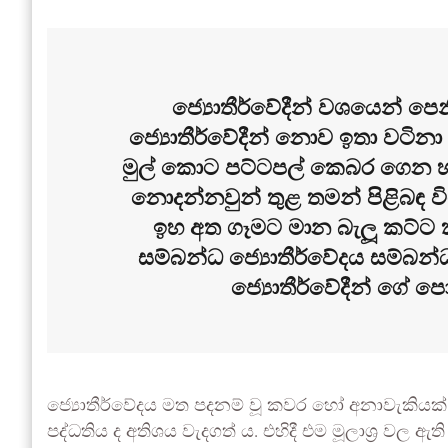
ජ්‍යොතීර්වේදීන් වශයෙන් පෙ
ජ්‍යොතීර්වේදීන් නොව ඉතා වටිනා 
මුල් කොට පට්ටපල් කෙබර ගෙන හැ
නොදන්නවුන් තුළ තමන් පිළිබඳ 
ඉහ අත ගෑමට මාන බැලූ කට්ට 
සම්බන්ධ ජ්‍යොතීර්වේදය සම්බන්
ජ්‍යොතීර්වේදීන් ගේ පො
ජ්‍යොතීර්වේදය මත පදනම් වූ කවර හෝ අනාවැකියක් ප
පද්ධතිය ද අතිශය වැදගත් ය. එහිදී එම මූලාශ්‍ර ව