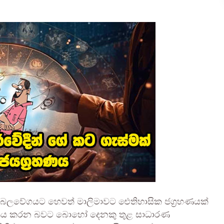
 බලවේගයට හෙවත් මාලිමාවට ඓතිහාසික ජග්‍රහණයක්
‍රහණය කරන බවට බොහෝ දෙනකු තුළ සාධාරණ