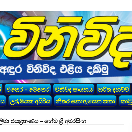
්
එතෙර - මෙතෙර
විනිවිද සායනය
හරිත දනව්ව
කය
උරුමයක අසිරිය
නිතර නොඇසෙන කතා
කාටූ
ිමා ජයග්‍රහණය – හේම ශ්‍රී අමරසිංහ