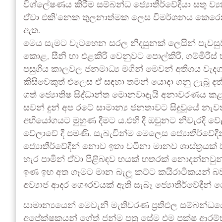
විශ්ලේෂණය කිරීම සම්බන්ධ ජ්‍යොතීර්වේදියා සතු ව
ඒවා එකි’නෙක තුලනාත්මක ලෙස විමර්ශනය කෙරෙන ජ
ඇත.
මෙය සැමට වැටහෙන සරල නිදසුනක් ලෙසින් පැවසුව
කොළ, සීනි හා එළකිරි වෙනුවට පොල්කිරි, ගම්මිරිස් 
පසුගිය කාලවල ජනමාධ්‍ය මගින් මෙවන් අතිශය වැදග
කිසිවෙකුත් එලෙස ඒ සඳහා තමන් යොදා ගනු ලැබූ දත්
ගත් ජ්‍යොතිෂ සිද්ධාන්ත මොනවාදැයි අනාවරණය ක
සවන් දුන් අප රටේ සාමාන්‍ය ජනතාවට සිදුවූයේ නැ
අභියෝගයට මුහුණ දීමට ය.එහි දී ඔවුනට නිවැරදි 
වේලාවේ දී පමණි. සැබැවින්ම මෙලෙස ජ්‍යොතීර්වේදී
ජ්‍යොතීර්වේදීන් නොව ඉතා වටිනා මානව ශාස්ත්‍රය
හැර පාමින් ඒවා පිළිබඳව හයක් හතරක් නොදන්නවුන
ඉණ ඉහ අත ගෑමට මාන බැලූ කට්ට කයිරාටිකයන් බව 
අව්‍යාජ ආදර ගෞරවයක් ඇති සැබෑ ජ්‍යොතීර්වේදීන් ගේ
සාමාන්‍යයෙන් මෙවැනි මැතිවරණ ප්‍රතිඵල සම්බන්ධ
අපේක්ෂකයන් ගේත් ජන්ම පත්‍ර සේම එම පක්ෂ ආරම්භ