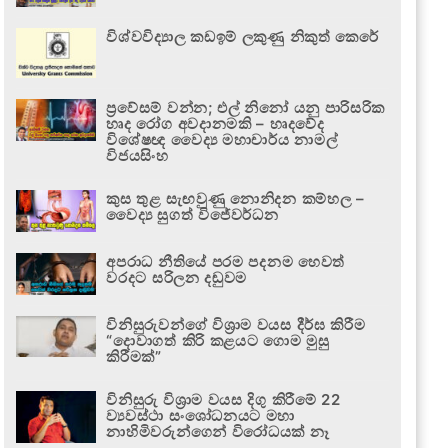
විශ්වවිද්‍යාල කඩඉම් ලකුණු නිකුත් කෙරේ
ප්‍රවේසම් වන්න; එල් නිනෝ යනු පාරිසරික
හෘද රෝග අවදානමකි – හෘදවේද
විශේෂඥ වෛද්‍ය මහාචාර්ය නාමල්
විජයසිංහ
කුස තුළ සැඟවුණු නොනිදන කම්හල –
වෛද්‍ය සුගත් විජේවර්ධන
අපරාධ නීතියේ පරම පදනම හෙවත්
වරදට සරිලන දඬුවම
විනිසුරුවන්ගේ විශ්‍රාම වයස දීර්ඝ කිරීම
“දොවාගත් කිරි කළයට ගොම මුසු
කිරීමක්”
විනිසුරු විශ්‍රාම වයස දිගු කිරීමේ 22
ව්‍යවස්ථා සංශෝධනයට මහා
නාහිමිවරුන්ගෙන් විරෝධයක් නෑ