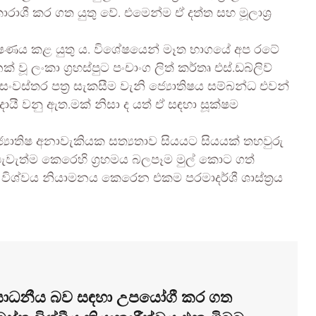
කාරාශී කර ගත යුතු වේ. එමෙන්ම ඒ දත්ත සහ මූලාශ්‍ර
ලේෂණය කළ යුතු ය. විශේෂයෙන් මෑත භාගයේ අප රටේ
 වූ ලංකා ග්‍රහස්පුට පංචාංග ලිත් කර්තෘ එස්.ඩබ්ලිව්
 සංවස්තර පත්‍ර සැකසීම වැනි ජ්‍යොතිෂය සම්බන්ධ එවන්
දායී වනු ඇත.මක් නිසා ද යත් ඒ සඳහා සූක්ෂම
යොතිෂ අනාවැකියක සත්‍යතාව සියයට සියයක් තහවුරු
වැත්ම කෙරෙහි ග්‍රහමය බලපෑම මුල් කොට ගත්
ම විශ්වය නියාමනය කෙරෙන එකම පරමාදර්ශී ශාස්ත්‍රය
වල සාධනීය බව සඳහා උපයෝගී කර ගත