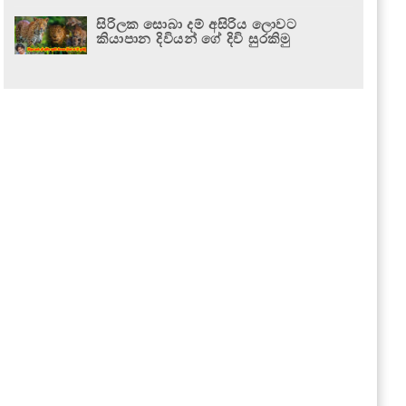
සිරිලක සොබා දම් අසිරිය ලොවට
කියාපාන දිවියන් ගේ දිවි සුරකිමු