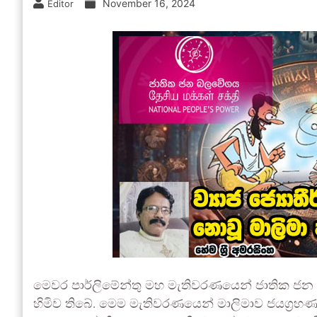
November 16, 2024
Editor
මෙවර පාර්ලිමේන්තු මහ මැතිවරණයෙන් ජාතික ජන
හිමිව තිබේ. මෙම මැතිවරණයෙන් මාලිමාව ජයග්