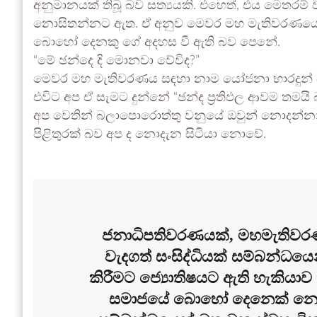
අනුමානයක් තිබූ බව සත්‍යයකි. එහෙත්, එය මෙතරම්
නොසිතන්නට ඇත. ඒ අනුව මෙවර මහ මැතිවරණයෙන් 
බොහෝ දෙනකු ගේ අදහස වී ඇති බව පෙනේ.
“මේ ඡන්දෙ දි මොනවා වේවිද?”
මෙවර මහ මැතිවරණය සඳහා නාම යෝජනා භාරදුන් 
එවිට අප ඒ සැමට දුන්නේ “ඡන්ද ප්‍රතිඵල ආවම තමය
අප වෙතින් බලාපොරොත්තු වනුයේ ඔවුන් නොදන්නා 
පිළිතුරක් බව අප ද නොදැන සිටියා නොවේ.
ජනාධිපතිවරණයක්, මහමැතිවරණය
වැදගත් සංසිද්ධියක් සම්බන්ධයෙ
කිරීමට ජ්‍යොතිෂයට ඇති හැකියාව 
සමාජයේ බොහෝ දෙනෙක් නොදනි