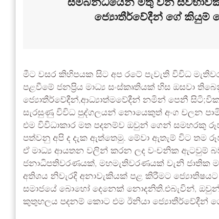
සම්බන්ධයෙන් මතු වන ස්වභාවි
ජ්‍යොතීර්වේදීන් ගේ කියුම
මීට වසර කිහිපයක සිට අප රටේ පැවැති විවිධ මැති
පළවීමේ ජනප්‍රිය මාධ්‍ය සංස්කෘතියක් හිස ඔසවා තිබෙනු
ජ්‍යොතීර්වේදීන්,ආධ්‍යාත්මවේදීන් නමින් පෙනී සිටි;වි
සැරසුණු විවිධ පුද්ගලයන් නොයෙකුත් අංග චලන පාම
එම විවිධාකාර මත පදනම්ව ඔවුන් ගෙන් සමහරකු රූප
පත්වනු අපි ද දැක ඇත්තෙමු. මේවා ඇතැම් විට තම ර
ඒ මාධ්‍ය ආයතන වලින් කරන ලද වංචනික ඇටවුම් බව 
ජනාධිපතිවරණයක්, මහමැතිවරණයක් වැනි ජාතික මට්
අතිශය නිවැරදි අනාවැකියක් පළ කිරීමට ජ්‍යොතිෂයට
සමාජයේ බොහෝ දෙනෙක් නොදනිති.එබැවින්, ඔවුන්
කුතුහලය පදනම් කොට එම ඊනියා ජ්‍යොතීර්වේදීන් ගේ