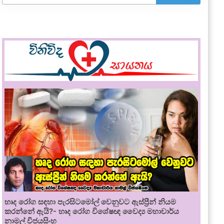
හෘද රෝග සඳහා පැරසිටමෝල් වෙනුවට ඇස්ප්‍රීන් නියම
කරන්නේ ඇයි?- හෘද රෝග විශේෂඥ වෛද්‍ය මහාචාර්ය
නාමල් විජයසිංහ