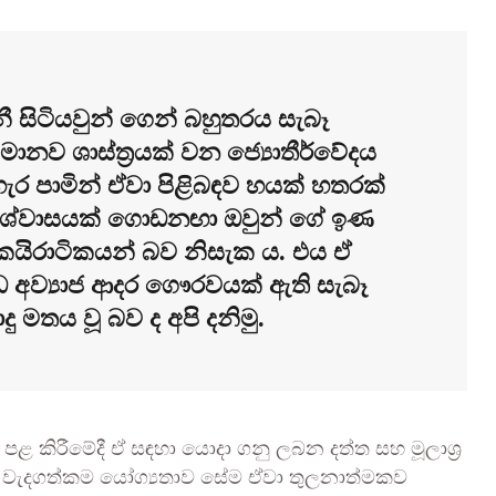
නී සිටියවුන් ගෙන් බහුතරය සැබෑ
මානව ශාස්ත්‍රයක් වන ජ්‍යොතීර්වේදය
ර පාමින් ඒවා පිළිබඳව හයක් හතරක්
විශ්වාසයක් ගොඩනඟා ඔවුන් ගේ ඉණ
කයිරාටිකයන් බව නිසැක ය. එය ඒ
ධ අව්‍යාජ ආදර ගෞරවයක් ඇති සැබෑ
දු මතය වූ බව ද අපි දනිමු.
ළ කිරීමේදී ඒ සඳහා යොදා ගනු ලබන දත්ත සහ මූලාශ්‍ර
ල ඇති වැදගත්කම යෝග්‍යතාව සේම ඒවා තුලනාත්මකව