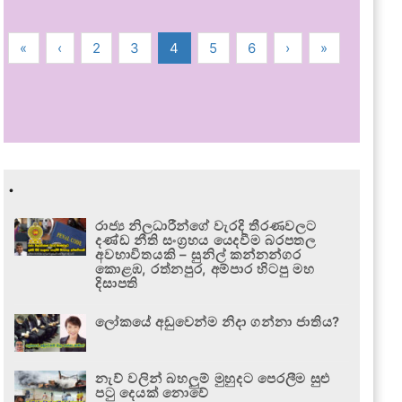
«
‹
2
3
4
5
6
›
»
.
රාජ්‍ය නිලධාරීන්ගේ වැරදි තීරණවලට
දණ්ඩ නීති සංග්‍රහය යෙදවීම බරපතල
අවභාවිතයකි – සුනිල් කන්නන්ගර
කොළඹ, රත්නපුර, අම්පාර හිටපු මහ
දිසාපති
ලෝකයේ අඩුවෙන්ම නිදා ගන්නා ජාතිය?
නැව් වලින් බහලුම් මුහුදට පෙරලීම සුළු
පටු දෙයක් නොවේ