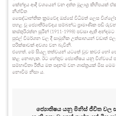
කේන්ද්‍රය ආදී වශයෙන් වන දත්ත මූලාශ්‍ර කිහිපයක් ඒ
නිශ්චිත
සෛද්ධාන්තික ක්‍රමවේද ඔස්සේ විධිමත් ලෙස විශ්
පහළ වූ ජ්‍යොතීර්වේදය සම්බන්ධ ප්‍රාමාණික පඬි රුවනක්
කස්තුරිරත්න සූරීන් (1911-1998) පවසා ඇති අන්දමට
පුළුල් විමර්ශන වල දී සාමුහික උත්සාහයන් වඩාත් ඵල
පරීක්ෂාවක් අවශ්‍ය වන බැවිනි.
එහෙත්, මේ සියලු තත්වයන් යටතේ වුව කවර හෝ ජ්‍
කළ නොහැක. ඊට හේතුව ජ්‍යොතිෂය යනු විශ්වයේ පැ
සම්භාවිතා රීතිය මත පදනම් වන ශාස්ත්‍රයක් මිස මෙ
නොවීම නිසා ය.
ජ්‍යොතිෂය යනු මිනිස් ජීවිත 