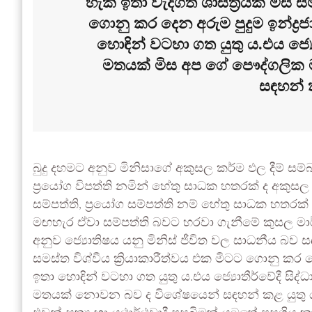
හැකි ඉතා වැදගත් ශාස්ත්‍රයක් මිස ස
ගොනු කර දෙන අරුම පුදුම ඉන්ද්‍
හොඳින් වටහා ගත යුතු ය.එය ජ්‍ය
මතයක් මිස අප ගේ පෞද්ගලික
සඳහන් ක
බුදු දහමට අනුව මිනිසාගේ අකුසල කර්ම ඵල දීම් සම්බන
ප්‍රයෝග විපත්ති නමින් හේතු සාධක හතරක් ද අකුසල 
සම්පත්ති, ප්‍රයෝග සම්පත්ති නම් හේතු සාධක හතරක්
මඟහැර ඒවා සම්පත්ති බවට හරවා ගැනීමේ කුසල මාර්
අනුව ජ්‍යොතිෂය යනු මිනිස් ජීවිත වල සාධනීය බව ස
සමස්ත විශ්වීය ක්‍රියාකාරීත්වය එක මිටට ගොනු කර 
ඉතා හොඳින් වටහා ගත යුතු ය.එය ජ්‍යොතීර්වේදී ස
මතයක් නොවන බව ද විශේෂයෙන් සඳහන් කළ යුතු 