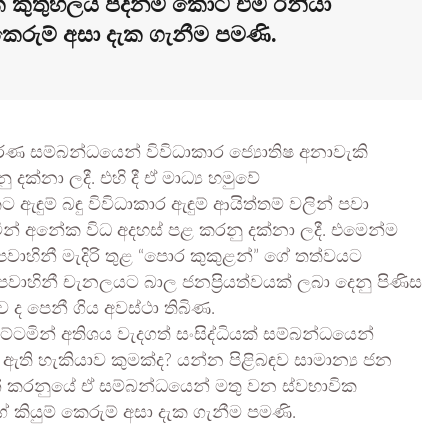
ක කුතුහලය පදනම් කොට එම ඊනියා
් කෙරුම් අසා දැක ගැනීම පමණි.
වරණ සම්බන්ධයෙන් විවිධාකාර ජ්‍යොතිෂ අනාවැකි
 දක්නා ලදී. එහි දී ඒ මාධ්‍ය හමුවේ
කට ඇඳුම් බඳු විවිධාකාර ඇඳුම් ආයිත්තම් වලින් පවා
ින් අනේක විධ අදහස් පළ කරනු දක්නා ලදී. එමෙන්ම
වාහිනී මැදිරි තුළ “පොර කුකුළන්” ගේ තත්වයට
ූපවාහිනී චැනලයට බාල ජනප්‍රියත්වයක් ලබා දෙනු පිණිස
ද පෙනී ගිය අවස්ථා තිබිණ.
ටමින් අතිශය වැදගත් සංසිද්ධියක් සම්බන්ධයෙන්
 ඇති හැකියාව කුමක්ද? යන්න පිළිබඳව සාමාන්‍ය ජන
 කරනුයේ ඒ සම්බන්ධයෙන් මතු වන ස්වභාවික
 කියුම් කෙරුම් අසා දැක ගැනීම පමණි.