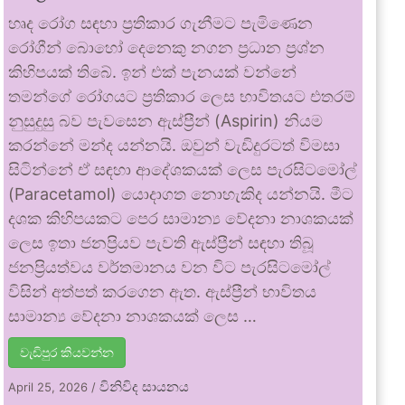
හෘද රෝග සඳහා ප්‍රතිකාර ගැනීමට පැමිණෙන
රෝගීන් බොහෝ දෙනෙකු නගන ප්‍රධාන ප්‍රශ්න
කිහිපයක් තිබේ. ඉන් එක් පැනයක් වන්නේ
තමන්ගේ රෝගයට ප්‍රතිකාර ලෙස භාවිතයට එතරම්
නුසුදුසු බව පැවසෙන ඇස්ප්‍රීන් (Aspirin) නියම
කරන්නේ මන්ද යන්නයි. ඔවුන් වැඩිදුරටත් විමසා
සිටින්නේ ඒ සඳහා ආදේශකයක් ලෙස පැරසිටමෝල්
(Paracetamol) යොදාගත නොහැකිද යන්නයි. මීට
දශක කිහිපයකට පෙර සාමාන්‍ය වේදනා නාශකයක්
ලෙස ඉතා ජනප්‍රියව පැවති ඇස්ප්‍රීන් සඳහා තිබූ
ජනප්‍රියත්වය වර්තමානය වන විට පැරසිටමෝල්
විසින් අත්පත් කරගෙන ඇත. ඇස්ප්‍රීන් භාවිතය
සාමාන්‍ය වේදනා නාශකයක් ලෙස …
වැඩිපුර කියවන්න
විනිවිද සායනය
April 25, 2026
/