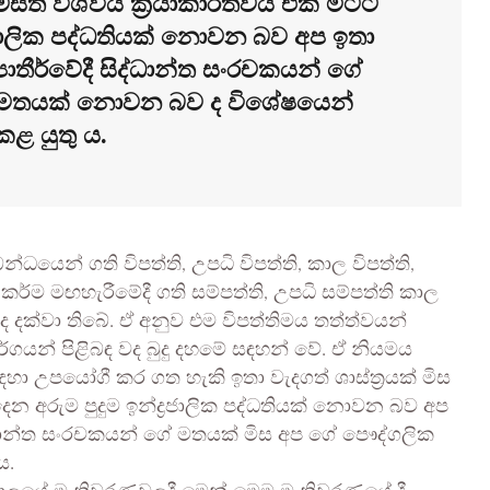
මස්ත විශ්වීය ක්‍රියාකාරීත්වය එක මිටට
රජාලික පද්ධතියක් නොවන බව අප ඉතා
ොතීර්වේදී සිද්ධාන්ත සංරචකයන් ගේ
 මතයක් නොවන බව ද විශේෂයෙන්
ළ යුතු ය.
්ධයෙන් ගති විපත්ති, උපධි විපත්ති, කාල විපත්ති,
කර්ම මඟහැරීමේදී ගති සම්පත්ති, උපධි සම්පත්ති කාල
 ද දක්වා තිබේ. ඒ අනුව එම විපත්තිමය තත්ත්වයන්
ගයන් පිළිබඳ වද බුදු දහමේ සඳහන් වේ. ඒ නියමය
ඳහා උපයෝගී කර ගත හැකි ඉතා වැදගත් ශාස්ත්‍රයක් මිස
දෙන අරුම පුදුම ඉන්ද්‍රජාලික පද්ධතියක් නොවන බව අප
ිද්ධාන්ත සංරචකයන් ගේ මතයක් මිස අප ගේ පෞද්ගලික
ය.