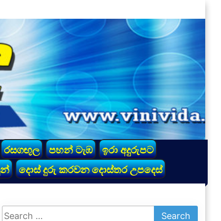
රසගඟුල
පහන් ටැඹ
ඉරා අදුරුපට
න්
දොස් දුරු කරවන දොස්තර උපදෙස්