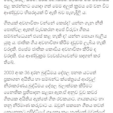
පළ කරන්නට යොදා ගත් මෙම අලුත් ක‍්‍රමය මේ වන විට
ආණ්ඩුවට හිසරදයක් වී ඇති බව පැහැදිලි ය.
ගීතයක් අවභාවිතා වන්නේ කෙස්ද? යන්න ගැන නීති
පොත්වල ඇතත් වැඩකරන අපේ විරුවා ගීතය
සම්බන්ධෙයන් එසේ කළ හැකි ද? යන්න සොයා බැලිය
යුතු ය. ජාතික ගීය අවභාවිතා කිරීම දඩුවම් ලැබිය හැකි
වරදකි. එසේම ජාතික කොඩිය අවභාවිතා කිරීම ද
වරදකි. එය ආණ්ඩුක‍්‍රම ව්‍යවස්ථාවෙන්ම සඳහන් කර
තිබේ.
2003 අංක 36 දරන බුද්ධිමය දේපල පනත යටතේ
ප්‍රකාශන අයිතිය හා සම්බන්ධ ක්ෂේත්‍රයේ ආරවුල්
නිරාකරණය,බුද්ධිමය දේපල බලාත්මක කිරීමට
නෛතික ප්‍රතිපාදන සළසා ඇත.ඒ අනුව වුව කවර
ගීතයක අයිතිය ඇත්තේ ගීත රචකයාට, ගායකයාට හා
තනු නිර්මාණ කරුවාට ය. ඔවුන් සකසන ගීතය තවත්
කෙනෙකුට ප්‍රසිද්ධියේ ගායනා කළ හැක්කේ ඔවුන්ගේ