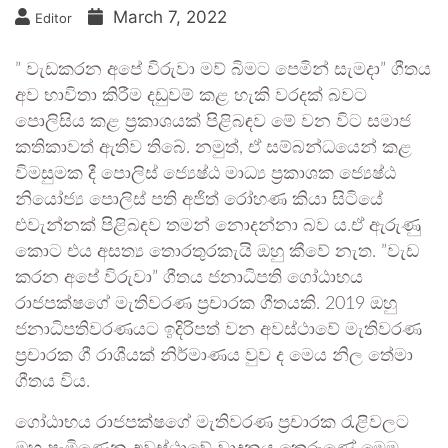
March 7, 2022
Editor
” වැඩකරන අපේ විරුවා මව් බිමට පෙමින් සැමදා”‍ ගීතය
අව භාවිතා කිරීම දඩුවම් කළ හැකි වරදක් බවට
පොලිසිය කළ ප‍්‍රකාශයක් පිළිබඳව මේ වන විට සමාජ
කතිකාවත් ඇතිව තිබේ. නමුත්, ඒ සම්බන්ධයෙන් කළ
විමසුමක දී පොලිස් ජ්‍යෙෂ්ඨ මාධ්‍ය ප්‍රකාශක ජ්‍යෙෂ්ඨ
නියෝජ්‍ය පොලිස් පති අජිත් රෝහණ කියා සිටියේ
එවැන්නක් පිළිබඳව තමන් නොදන්නා බව ය.ඒ ඇරුණු
කොට එය අසත්‍ය තොරතුරකැයි ඔහු කීවේ නැත. ”‍වැඩ
කරන අපේ විරුවා”‍ ගීතය ජනාධිපති ගෝඨාභය
රාජපක්ෂගේ මැතිවරණ ප‍්‍රචාරක ගීතයකි. 2019 ඔහු
ජනාධිපතිවරණයට ඉදිරිපත් වන අවස්ථාවේ මැතිවරණ
ප‍්‍රචාරක ගී රාශීයක් නිර්මාණය වුව ද මෙය නිල තේමා
ගීතය විය.
ගෝඨාභය රාජපක්ෂගේ මැතිවරණ ප‍්‍රචාරක රැළිවලට