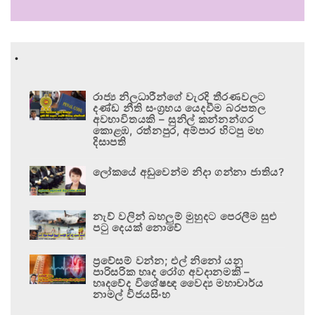
.
රාජ්‍ය නිලධාරීන්ගේ වැරදි තීරණවලට
දණ්ඩ නීති සංග්‍රහය යෙදවීම බරපතල
අවභාවිතයකි – සුනිල් කන්නන්ගර
කොළඹ, රත්නපුර, අම්පාර හිටපු මහ
දිසාපති
ලෝකයේ අඩුවෙන්ම නිදා ගන්නා ජාතිය?
නැව් වලින් බහලුම් මුහුදට පෙරලීම සුළු
පටු දෙයක් නොවේ
ප්‍රවේසම් වන්න; එල් නිනෝ යනු
පාරිසරික හෘද රෝග අවදානමකි –
හෘදවේද විශේෂඥ වෛද්‍ය මහාචාර්ය
නාමල් විජයසිංහ