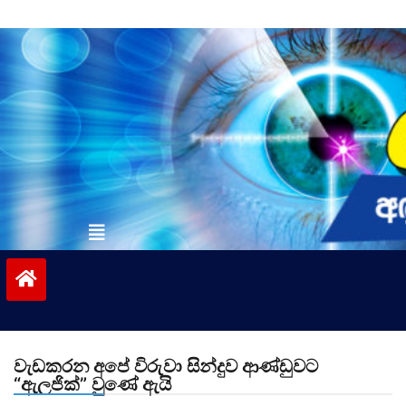
Skip
to
content
vinivida.lk
වැඩකරන අපේ විරුවා සින්දුව ආණ්ඩුවට
“ඇලජික්” වුණේ ඇයි