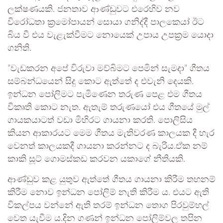
ලක්ෂණයකි. ජනතාව ආණ්ඩුවට එරෙහිව නව
විරෝධතා ක්‍රමෝපායන් සොයා ගනිද්දී පාලකෙයා් ඊට
බිය වී එය වැළැක්වීමට නොයෙක් උපාය උපක‍්‍රම යොදා
ගනිති.
”‍වැඩකරන අපේ විරුවා මව්බිමට පෙමින් සැමදා”‍ ගීතය
සම්බන්ධයෙන් සිදු කොට ඇත්තේ ද එවැනි දෙයකි.
ඉන්ධන පෝලිමට පැමිණෙන තරුණ පෙළ එම ගීතය
විකෘති කොට නැත. ඇතැම් තරුණයෝ එය ගීතයේ මුල්
ගායකයාටත් වඩා මිහිරට ගායනා කරති. පොලිසිය
කියන ආකාරයට මෙම ගීතය මැතිවරණ කාලයක දී හැර
වෙනත් කාලයකදී ගායනා කරන්නට ද බැරිය.ඒක නම්
කාකි සූට් ගොමස්කඩ කරවන යකාගේ නීතියකි.
ආණ්ඩුව කළ යුතුව ඇත්තේ ගීතය ගායනා කිරීම තහනම්
කිරීම නොව ඉන්ධන පෝලිම් නැති කිරීම ය. එයට ඇති
විකල්පය වන්නේ ඇති තරම් ඉන්ධන තොග පිරවුම්හල්
වෙත යැවීම ය.දින ගණන් ඉන්ධන පෝලිම්වල තපින