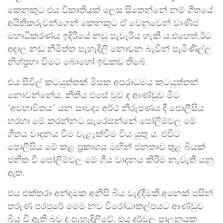
කෙනකුට එය විකෘතියක් ලෙස සිතෙන්නේ නම් ගීතයේ
අයිතිකරුවන්ගෙන් කෙනකුට ඒ වෙනුවෙන් වාණිජ
මහාධිකරණය ඉදිරියේ නඩු පැවැරිය හැකි ය.එහෙත්,ඊට
අදාල නඩු නිමිත්ත පැහැදිලි නොවන බැවින් පැමිණිල්ල
නිශ්ප්‍රභා වීමට බොහෝ ඉඩකඩ තිබේ.
එය සිවිල් කටයුත්තක් මිසක අපරාධමය කටයුත්තක්
නොවන්නේය. නීතිය එසේ වුව ද ආණ්ඩුව මීට
“අවභාවිතය” යන සාවද්‍ය අර්ථ නිරූපණය දී පොලීසිය
හරහා මේ කරන්නට සැරෙසන්නේ පෝලිම්වල මේ
ගීතය වාදනය වීම වැළැක්වීම විය යුතු ය. එවිට
පොලිසිය මේ කළ ප‍්‍රකාශය මඟින් ජනතාව තුළ බියක්
ජනිත වී පෝලිම්වල මේ ගීය වාදනය කිරීම නැවැතී යනු
ඇත.
එය එක්තරා අන්දමක අනිසි බිය වැද්දීමකි.අනෙක් පසින්
තරුණ පරපුරේ මෙම නව විරෝධාකල්පයට ආණ්ඩුව
බිය වී ඇති බව ද පැහැදිලිවේ. එය දුර්වල පාලනයක