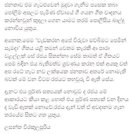
ජනතාව එම ගැටළුවෙන් මුදවා ගැනීම පසෙක තබා
පෝලිම් අසලට පැමිණ ඒවායේ ගී ගයන ගීත වාදනය
කරන්නවුන් කුදලා ගෙන යාමට තරම් පොලීසිය බාල්දු
නොවිය යුතුය.
අනෙක,මෙම ”‍වැඩකරන අපේ විරුවා මව්බිමට පෙමින්
සැමදා”‍ ගීතය යළි තමන් වෙතම කැරකී ආ පාරා
වළල්ලක් සේ රජය සිතන්නා සේම තාමත් ඒ ගීතයට
පෙම් බඳින එය බැතිමත්ව ශ්‍රවණය කරන එක් අයකු වත්
අප රටේ හැට නව ලක්ෂයක ජනතාව අතරේ නොමැති
බවක් මේ වන විටම රජයට තහවුරු වී ඇති සේය.
දැනට එය පූර්ණ සත්‍යයක් නොවුව ද රජය මේ
ආකාරයට කියා කළ හොත් එය පූර්ණ සත්‍යක් වන දිනය
ද වැඩි ඈතක් නොවේ.රජය දැන් වත් ඒ අවදානම ගැන
තරයේම සිතට ගත යුතුය.
ලසන්ත වීරකුලසූරිය