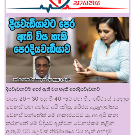
දියවැඩියාවට පෙර ඇති විය හැකි පෙරදියවැඩියාව
වයස 20 – 30 පසු වී 40 -50 වන විට ශරීරයේ පෙනුම
වෙනස් වන අන්දම අපි දනිමු. ශරීරය ඇතුලාන්තය
වෙනස් වන්නේත් මේ ආකාරයටම ය. අද අපි කතා
කරන්නේ මේ විදියට ඇතිවන වෙනස්කම තුළින්
ඇතැම් විට ලෙඩක් නිර්මාණය විය හැකි අන්දම