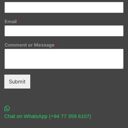
Email
*
Comment or Message
*
Submit
Chat on WhatsApp (+94 77 359 6107)