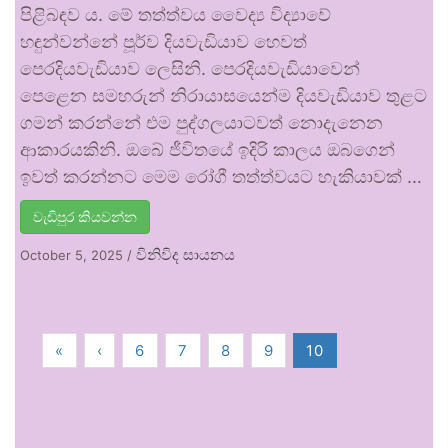
පිළිබඳව ය. මේ තත්ත්වය වෛද්‍ය විද්‍යාවේ
හඳුන්වන්නේ පූර්ව දියවැඩියාව හෙවත්
පෙරදියවැඩියාව ලෙසිනි. පෙරදියවැඩියාවෙන්
පෙළෙන සමහරුන් නිරායාසයෙන්ම දියවැඩියාව තුළට
ගමන් කරන්නේ එම පුද්ගලයාටවත් නොදැනෙන
ආකාරයකිනි. ඔබේ ජීවිතයේ ඉදිරි කාලය ඔබගෙන්
ඉවත් කරන්නට මෙම රෝගී තත්ත්වයට හැකියාවක් …
වැඩිපුර කියවන්න
විනිවිද සායනය
October 5, 2025
/
«
‹
6
7
8
9
10