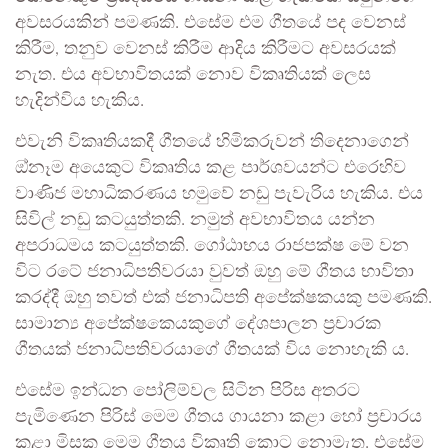
අවසරයකින් පමණකි. එසේම එම ගීතයේ පද වෙනස්
කිරීම, තනුව වෙනස් කිරීම ආදිය කිරීමට අවසරයක්
නැත. එය අවභාවිතයක් නොව විකෘතියක් ලෙස
හැදින්විය හැකිය.
එවැනි විකෘතියකදී ගීතයේ හිමිකරුවන් තිදෙනාගෙන්
ඔ්නෑම අයෙකුට විකෘතිය කළ පාර්ශවයන්ට එරෙහිව
වාණිජ මහාධිකරණය හමුවේ නඩු පැවැරිය හැකිය. එය
සිවිල් නඩු කටයුත්තකි. නමුත් අවභාවිතය යන්න
අපරාධමය කටයුත්තකි. ගෝඨාභය රාජපක්ෂ මේ වන
විට රටේ ජනාධිපතිවරයා වුවත් ඔහු මේ ගීතය භාවිතා
කරද්දී ඔහු තවත් එක් ජනාධිපති අපේක්ෂකයකු පමණකි.
සාමාන්‍ය අපේක්ෂකෙයකුගේ දේශපාලන ප‍්‍රචාරක
ගීතයක් ජනාධිපතිවරයාගේ ගීතයක් විය නොහැකි ය.
එසේම ඉන්ධන පෝලිම්වල සිටින පිරිස අතරට
පැමිණෙන පිරිස් මෙම ගීතය ගායනා කළා හෝ ප‍්‍රචාරය
කළා මිසක මෙම ගීතය විකෘති කොට නොමැත. එසේම