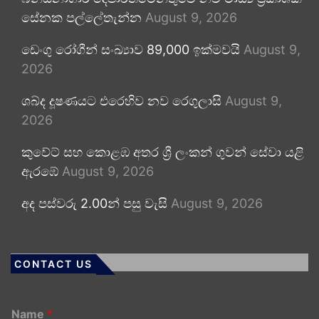
සේනක පල්ලේතැන්න
August 9, 2026
ඩෙංගු රෝගීන් සංඛ්‍යාව 89,000 ඉක්මවයි
August 9,
2026
ශබ්ද දූෂණයට එරෙහිව නව රෙගුලාසි
August 9,
2026
කුවේට් සහ කොළඹ අතර ශ්‍රී ලංකන් ගුවන් සේවා යළි
ඇරඹේ
August 9, 2026
අද පස්වරු 2.00න් පසු වැසි
August 9, 2026
CONTACT US
Name
*