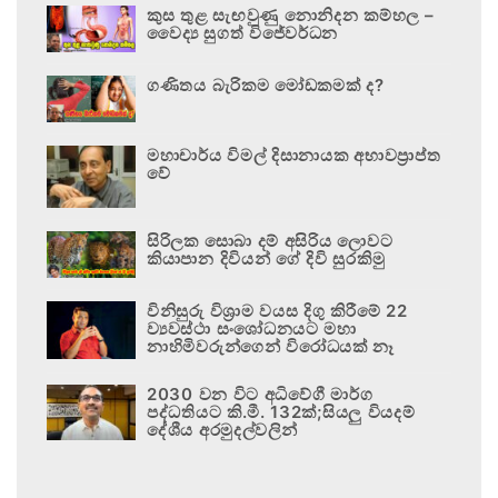
කුස තුළ සැඟවුණු නොනිදන කම්හල –
වෛද්‍ය සුගත් විජේවර්ධන
ගණිතය බැරිකම මෝඩකමක් ද?
මහාචාර්ය විමල් දිසානායක අභාවප්‍රාප්ත
වේ
සිරිලක සොබා දම් අසිරිය ලොවට
කියාපාන දිවියන් ගේ දිවි සුරකිමු
විනිසුරු විශ්‍රාම වයස දිගු කිරීමේ 22
ව්‍යවස්ථා සංශෝධනයට මහා
නාහිමිවරුන්ගෙන් විරෝධයක් නෑ
2030 වන විට අධිවේගී මාර්ග
පද්ධතියට කි.මී. 132ක්;සියලු වියදම්
දේශීය අරමුදල්වලින්