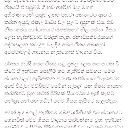
ඔහු පැමිණෙන අවස්ථාවේ වාදනය කෙරුණේ මෙම
ගීතයයි.ඒ පසුබිම් ගී හඬ අතරින් ඔහු මහත්
අභිමානයෙන් යුතුව දෑතම ඔසවා ජනතාවට ආචාර
කරන අයුරු එකල මාධ්‍ය වල සුලබ දසුනක් විය. එම
නිසා මෙය ගෝඨාභය රාජපක්ෂගේ නිල තේමා ගීතය
ලෙස හැදින්වූවාට වරදක් නැත. ජනාධිපතිවරයාගේ
දේශපාලන කටයුතු වලදී ද මෙම ගීතය බොහෝ
අවස්ථාවලදී ගායනය නැතහොත් වාදනය විය.
වර්තමානය්දී මෙම ගීතය යළි ප්‍රබල ලෙස සමාජ ගත වී
තිබේ.ඒ ඉන්ධන පෝලිම් හට ගැනීමත් සමඟය. මෙම
ස්ථාන වලට පැමිණෙන තරුණ කණ්ඩායම් ”‍වැඩකරන
අපේ විරුවා මව්බිමට පෙමින් සැමදා”‍ යන ගීතය ගායනා
කරන්නට වූහ. තවත් පිරිසක් සිය රථයේ ඇති කැසට්
යන්ත්‍රයෙන් මහ හඩින් මෙම ගීතය ඇසීමට සැලස්වූහ.
තවත් අය බෆල් නැතිනම් ශබ්දවාහිනියක් එම ස්ථානයට
ගෙනවිත් මෙම ගීතය වාදනය කරවන්නට වූහ. ඉන්ධන
පෝලිම්වල සිටින පිරිස් ජනාධිපති වරයාට තම විරෝධය