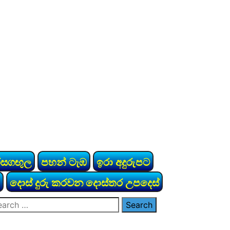
රසගඟුල
පහන් ටැඹ
ඉරා අදුරුපට
දොස් දුරු කරවන දොස්තර උපදෙස්
arch
: