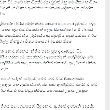
න විට රටේ ජනාධිපතිවරයා වුවත් ඔහු මේ ගීතය භාවිතා
පමණකි. සාමාන්‍ය අපේක්ෂකෙයකුගේ දේශපාලන ප‍්‍රචාරක
 ය.
මිණෙන පිරිස් මෙම ගීතය ගායනා කළා හෝ ප‍්‍රචාරය කළා
 කෙනකුට එය විකෘතියක් ලෙස සිතෙන්නේ නම් ගීතයේ
ජ මහාධිකරණය ඉදිරියේ නඩු පැවැරිය හැකි ය.එහෙත්,ඊට
ිණිල්ල නිශ්ප්‍රභා වීමට බොහෝ ඉඩකඩ තිබේ.
තක් නොවන්නේය. නීතිය එසේ වුව ද ආණ්ඩුව මීට
පොලීසිය හරහා මේ කරන්නට සැරෙසන්නේ පෝලිම්වල මේ
පොලිසිය මේ කළ ප‍්‍රකාශය මඟින් ජනතාව තුළ බියක් ජනිත
ු ඇත.
ෙක් පසින් තරුණ පරපුරේ මෙම නව විරෝධාකල්පයට
දුර්වල පාලනයක ලක්ෂණයකි. ජනතාව ආණ්ඩුවට එරෙහිව නව
 ඊට බිය වී එය වැළැක්වීමට නොයෙක් උපාය උපක‍්‍රම
‍ ගීතය සම්බන්ධයෙන් සිදු කොට ඇත්තේ ද එවැනි දෙයකි.