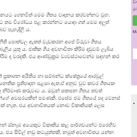
ව
ම
ස්ථානයට ගෙනවිත් මෙම ගීතය වාදනය කරවන්නට වූහ.
රයාට තම විරෝධය පළ කරන්නට යොදා ගත් මෙම අලුත්
ව පැහැදිලි ය.
M
නීති පොත්වල ඇතත් වැඩකරන අපේ විරුවා ගීතය
ය යුතු ය. ජාතික ගීය අවභාවිතා කිරීම දඩුවම් ලැබිය
ීම ද වරදකි. එය ආණ්ඩුක‍්‍රම ව්‍යවස්ථාවෙන්ම සඳහන් කර
‍රකාශන අයිතිය හා සම්බන්ධ ක්ෂේත්‍රයේ ආරවුල්
නෛතික ප්‍රතිපාදන සළසා ඇත.ඒ අනුව වුව කවර ගීතයක
ු නිර්මාණ කරුවාට ය. ඔවුන් සකසන ගීතය තවත්
වුන්ගේ අවසරයකින් පමණකි. එසේම එම ගීතයේ පද වෙනස්
.
රයක් නැත. එය අවභාවිතයක් නොව විකෘතියක් ලෙස
ගෙන් ඔ්නෑම අයෙකුට විකෘතිය කළ පාර්ශවයන්ට එරෙහිව
 එය සිවිල් නඩු කටයුත්තකි. නමුත් අවභාවිතය යන්න