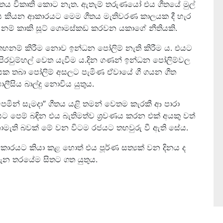
ය විකෘති කොට නැත. ඇතැම් තරුණයෝ එය ගීතයේ මුල්
සිය කියන ආකාරයට මෙම ගීතය මැතිවරණ කාලයක දී හැර
නම් කාකි සූට් ගොමස්කඩ කරවන යකාගේ නීතියකි.
තහනම් කිරීම නොව ඉන්ධන පෝලිම් නැති කිරීම ය. එයට
ිරවුම්හල් වෙත යැවීම ය.දින ගණන් ඉන්ධන පෝලිම්වල
ෙක තබා පෝලිම් අසලට පැමිණ ඒවායේ ගී ගයන ගීත
සිය බාල්දු නොවිය යුතුය.
මින් සැමදා”‍ ගීතය යළි තමන් වෙතම කැරකී ආ පාරා
ට පෙම් බඳින එය බැතිමත්ව ශ්‍රවණය කරන එක් අයකු වත්
ති බවක් මේ වන විටම රජයට තහවුරු වී ඇති සේය.
කාරයට කියා කළ හොත් එය පූර්ණ සත්‍යක් වන දිනය ද
ැන තරයේම සිතට ගත යුතුය.