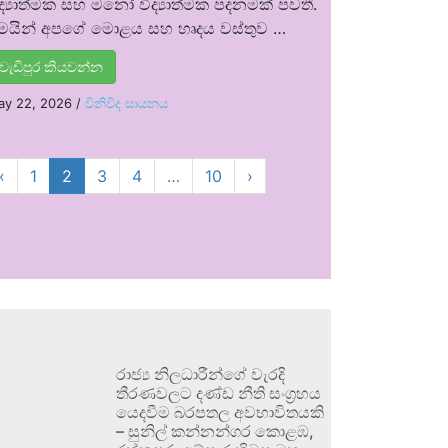
ිද්‍යාත්මක සහ මනෝ විද්‍යාත්මක පදනමක් පවතී.
ෙයින් අපගේ මොළය සහ හෘදය වස්තුව …
වැඩිපුර කියවන්න
ay 22, 2026
/
විනිවිද සායනය
‹
1
2
3
4
…
10
›
රාජ්‍ය නිලධාරීන්ගේ වැරදි
තීරණවලට දණ්ඩ නීති සංග්‍රහය
යෙදවීම බරපතල අවභාවිතයකි
– සුනිල් කන්නන්ගර කොළඹ,