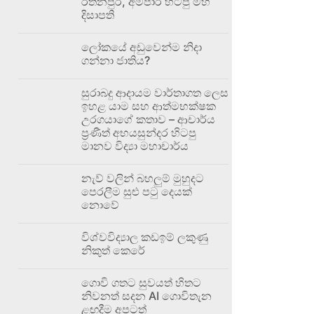
රත්නපුර, අම්පාර හිටපු මහ
දිසාපති
ලෝකයේ අඩුවෙන්ම නිදා
ගන්නා ජාතිය?
සුරාබදු ආදායම වාර්තාගත ලෙස
ඉහළ යාම සහ ආත්මභක්ෂක
උරගයාගේ කතාව – ආචාර්ය
ප්‍රණීත් අභයසුන්දර හිටපු
මානව විද්‍යා මහාචාර්ය
නැව් වලින් බහලුම් මුහුදට
පෙරලීම සුළු පටු දෙයක්
නොවේ
විශ්වවිද්‍යාල කඩඉම් ලකුණු
නිකුත් කෙරේ
ගොවි ගතට සුවයත් හිතට
නිවනත් සදන AI ගොවිතැන
ළඟදීම අපටත්