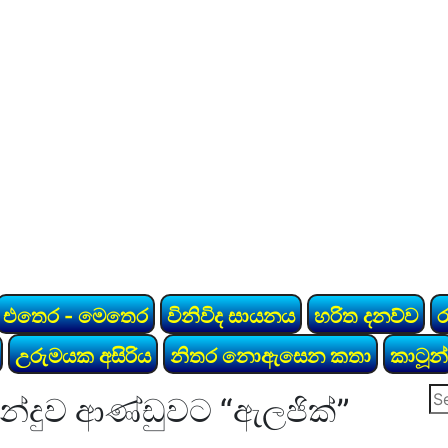
එතෙර - මෙතෙර
විනිවිද සායනය
හරිත දනව්ව
උරුමයක අසිරිය
නිතර නොඇසෙන කතා
කාටූන්
Se
න්දුව ආණ්ඩුවට “ඇලජික්”
for