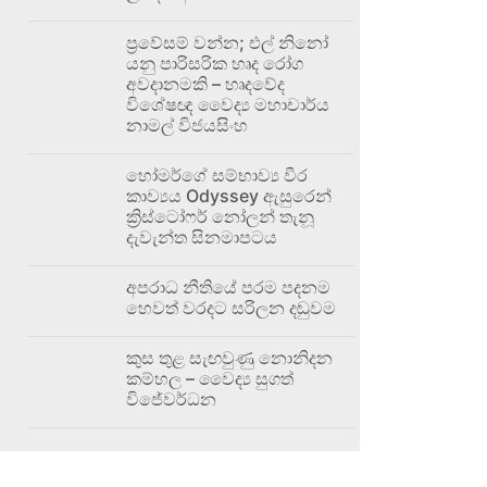
ප්‍රවේසම් වන්න; එල් නිනෝ
යනු පාරිසරික හෘද රෝග
අවදානමකි – හෘදවේද
විශේෂඥ වෛද්‍ය මහාචාර්ය
නාමල් විජයසිංහ
හෝමර්ගේ සම්භාව්‍ය වීර
කාව්‍යය Odyssey ඇසුරෙන්
ක්‍රිස්ටෝෆර් නෝලන් තැනූ
දැවැන්ත සිනමාපටය
අපරාධ නීතියේ පරම පදනම
හෙවත් වරදට සරිලන දඬුවම
කුස තුළ සැඟවුණු නොනිදන
කම්හල – වෛද්‍ය සුගත්
විජේවර්ධන