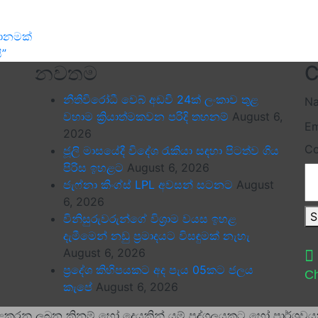
දානමක්
ි”
නවතම
C
නීතිවිරෝධී වෙබ් අඩවි 24ක් ලංකාව තුළ
N
වහාම ක්‍රියාත්මකවන පරිදි තහනම්
August 6,
Em
2026
C
ජූලි මාසයේදී විදේශ රැකියා සඳහා පිටත්ව ගිය
පිරිස ඉහළට
August 6, 2026
ජැෆ්නා කිංග්ස් LPL අවසන් සටනට
August
6, 2026
S
විනිසුරුවරුන්ගේ විශ්‍රාම වයස ඉහළ
දැමීමෙන් නඩු ප්‍රමාදයට විසඳුමක් නැහැ
August 6, 2026
ප්‍රදේශ කිහිපයකට අද පැය 05කට ජලය
Ch
කැපේ
August 6, 2026
ළකරනු ලබන කිනම් හෝ දෙයකින් යම් පුද්ගලයකුට හෝ පාර්ශවයක