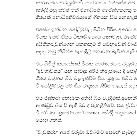
අපරාධමය කටයුත්තකි. ගෝඨාභය රාජපක්ෂ මේ ව
කරද්දී ඔහු තවත් එක් ජනාධිපති අපේක්ෂකයකු 
ගීතයක් ජනාධිපතිවරයාගේ ගීතයක් විය නොහැකි
එසේම ඉන්ධන පෝලිම්වල සිටින පිරිස අතරට පැ
මිසක මෙම ගීතය විකෘති කොට නොමැත. එසේම
අයිතිකරුවන්ගෙන් කෙනකුට ඒ වෙනුවෙන් වාණි
අදාල නඩු නිමිත්ත පැහැදිලි නොවන බැවින් පැම
එය සිවිල් කටයුත්තක් මිසක අපරාධමය කටයුත්
“අවභාවිතය” යන සාවද්‍ය අර්ථ නිරූපණය දී 
ගීතය වාදනය වීම වැළැක්වීම විය යුතු ය. එවිට 
වී පෝලිම්වල මේ ගීය වාදනය කිරීම නැවැතී යන
එය එක්තරා අන්දමක අනිසි බිය වැද්දීමකි.අන
ආණ්ඩුව බිය වී ඇති බව ද පැහැදිලිවේ. එය 
විරෝධතා ක්‍රමෝපායන් සොයා ගනිද්දී පාලකෙයා්
යොදා ගනිති.
”‍වැඩකරන අපේ විරුවා මව්බිමට පෙමින් සැමදා”