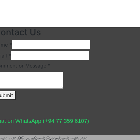
ontact Us
ame
*
ail
*
omment or Message
*
ubmit
at on WhatsApp (+94 77 359 6107)
ට යම්කිසි අගතියක් සිදුවන්නේ නම් එම