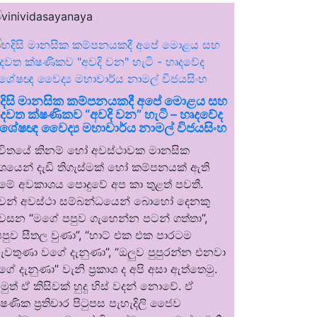
දිසි මානසික කම්පනයකදී අපේ මොළය සහ
දවත ක්ෂණිකව “අවදි වන” හැටි – හෘදවේද
ිශේෂඥ වෛද්‍ය මහාචාර්ය නාමල් විජයසිංහ
ීවිතයේ කිනම් හෝ අවස්ථාවක මානසික
ශයෙන් දැඩි තිගැස්මක් හෝ කම්පනයක් ඇති
ීමේ අවකාශය පොදුවේ අප කා තුළත් පවතී.
වන් අවස්ථා සම්බන්ධයෙන් බොහෝ දෙනකු
වසන “මගේ පපුව ගැහෙන්න පටන් ගත්තා”,
පපුව සීතල වුණා”, “හාට් එක එක පාරටම
ැවතුණා වගේ දැනුණා”, “ඔලුව පුපුරන්න එනවා
ගේ දැනුණා” වැනි ප්‍රකාශ ද අපි අසා ඇත්තෙමු.
මුත් ඒ කිසිවක් හුදු හිස් වදන් නොවේ. ඒ
්ෂණික ප්‍රතිචාර පිටුපස පැහැදිලි ජෛව