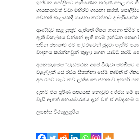
ඉන්ධන පෝලිමට පැමිණෙන තරුණ පෙළ එම ගීත
ගායකයාටත් වඩා මිහිරට ගායනා කරති. පොලි
වෙනත් කාලයකදී ගායනා කරන්නට ද බැරිය.ඒක 
ආණ්ඩුව කළ යුතුව ඇත්තේ ගීතය ගායනා කිරීම 
ඇති විකල්පය වන්නේ ඇති තරම් ඉන්ධන තොග ප
තපින ජනතාව එම ගැටළුවෙන් මුදවා ගැනීම පස
වාදනය කරන්නවුන් කුදලා ගෙන යාමට තරම් පොලී
අනෙක,මෙම ”‍වැඩකරන අපේ විරුවා මව්බිමට පෙ
වළල්ලක් සේ රජය සිතන්නා සේම තාමත් ඒ ගීතය
අප රටේ හැට නව ලක්ෂයක ජනතාව අතරේ නොමැ
දැනට එය පූර්ණ සත්‍යයක් නොවුව ද රජය මේ ආ
වැඩි ඈතක් නොවේ.රජය දැන් වත් ඒ අවදානම ග
ලසන්ත වීරකුලසූරිය