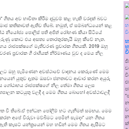
”‍ ගීතය අව භාවිතා කිරීම දඩුවම් කළ හැකි වරදක් බවට
 සමාජ කතිකාවත් ඇතිව තිබේ. නමුත්, ඒ සම්බන්ධයෙන් කළ
‍යෙෂ්ඨ නියෝජ්‍ය පොලිස් පති අජිත් රෝහණ කියා සිටියේ
රුණු කොට එය අසත්‍ය තොරතුරකැයි ඔහු කීවේ නැත.
හ
භය රාජපක්ෂගේ මැතිවරණ ප‍්‍රචාරක ගීතයකි. 2019 ඔහු
හ
ව
ණ ප‍්‍රචාරක ගී රාශීයක් නිර්මාණය වුව ද මෙය නිල
ජ
ව
ළිවලට ඔහු පැමිණෙන අවස්ථාවේ වාදනය කෙරුණේ මෙම
ව
භිමානයෙන් යුතුව දෑතම ඔසවා ජනතාවට ආචාර කරන අයුරු
එ
 මෙය ගෝඨාභය රාජපක්ෂගේ නිල තේමා ගීතය ලෙස
ප
ේශපාලන කටයුතු වලදී ද මෙම ගීතය බොහෝ අවස්ථාවලදී
“
න
ව
 ගත වී තිබේ.ඒ ඉන්ධන පෝලිම් හට ගැනීමත් සමඟය. මෙම
න
න අපේ විරුවා මව්බිමට පෙමින් සැමදා”‍ යන ගීතය
ක
ඇති කැසට් යන්ත්‍රයෙන් මහ හඩින් මෙම ගීතය ඇසීමට