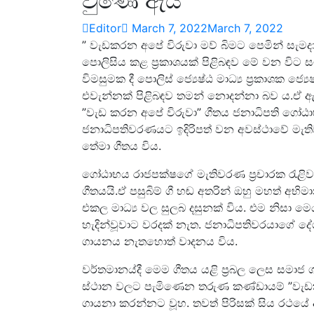
වුණේ ඇයි
Editor
March 7, 2022
March 7, 2022
” වැඩකරන අපේ විරුවා මව් බිමට පෙමින් සැමදා
පොලිසිය කළ ප‍්‍රකාශයක් පිළිබඳව මේ වන විට
විමසුමක දී පොලිස් ජ්‍යෙෂ්ඨ මාධ්‍ය ප්‍රකාශක ජ්
එවැන්නක් පිළිබඳව තමන් නොදන්නා බව ය.ඒ ඇ
”‍වැඩ කරන අපේ විරුවා”‍ ගීතය ජනාධිපති ගෝඨා
ජනාධිපතිවරණයට ඉදිරිපත් වන අවස්ථාවේ මැතිවර
තේමා ගීතය විය.
ගෝඨාභය රාජපක්ෂගේ මැතිවරණ ප‍්‍රචාරක රැ
ගීතයයි.ඒ පසුබිම් ගී හඬ අතරින් ඔහු මහත් අ
එකල මාධ්‍ය වල සුලබ දසුනක් විය. එම නිසා
හැදින්වූවාට වරදක් නැත. ජනාධිපතිවරයාගේ ද
ගායනය නැතහොත් වාදනය විය.
වර්තමානය්දී මෙම ගීතය යළි ප්‍රබල ලෙස සමාජ
ස්ථාන වලට පැමිණෙන තරුණ කණ්ඩායම් ”‍වැඩකර
ගායනා කරන්නට වූහ. තවත් පිරිසක් සිය රථයේ 