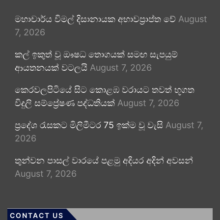
මහාචාර්ය විමල් දිසානායක අභාවප්‍රාප්ත වේ
August
7, 2026
කල් ඉකුත් වූ ඖෂධ තොගයක් සමඟ සැපයුම්
ආයතනයක් වටලයි
August 7, 2026
කෙරවලපිටියේ සිට කොළඹ වරායට තවත් භූගත
විදුලි සම්ප්‍රේෂණ පද්ධතියක්
August 7, 2026
ප්‍රදේශ රැසකට මිලිමීටර 75 ඉක්ම වූ වැසි
August 7,
2026
තුන්වන පාසල් වාරයේ පළමු අදියර අදින් අවසන්
August 7, 2026
CONTACT US