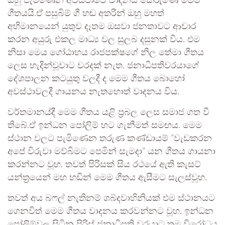
ඔහු පැමිණෙන අවස්ථාවේ වාදනය කෙරුණේ මෙම
ගීතයයි.ඒ පසුබිම් ගී හඬ අතරින් ඔහු මහත්
අභිමානයෙන් යුතුව දෑතම ඔසවා ජනතාවට ආචාර
කරන අයුරු එකල මාධ්‍ය වල සුලබ දසුනක් විය. එම
නිසා මෙය ගෝඨාභය රාජපක්ෂගේ නිල තේමා ගීතය
ලෙස හැදින්වූවාට වරදක් නැත. ජනාධිපතිවරයාගේ
දේශපාලන කටයුතු වලදී ද මෙම ගීතය බොහෝ
අවස්ථාවලදී ගායනය නැතහොත් වාදනය විය.
වර්තමානය්දී මෙම ගීතය යළි ප්‍රබල ලෙස සමාජ ගත වී
තිබේ.ඒ ඉන්ධන පෝලිම් හට ගැනීමත් සමඟය. මෙම
ස්ථාන වලට පැමිණෙන තරුණ කණ්ඩායම් ”‍වැඩකරන
අපේ විරුවා මව්බිමට පෙමින් සැමදා”‍ යන ගීතය ගායනා
කරන්නට වූහ. තවත් පිරිසක් සිය රථයේ ඇති කැසට්
යන්ත්‍රයෙන් මහ හඩින් මෙම ගීතය ඇසීමට සැලස්වූහ.
තවත් අය බෆල් නැතිනම් ශබ්දවාහිනියක් එම ස්ථානයට
ගෙනවිත් මෙම ගීතය වාදනය කරවන්නට වූහ. ඉන්ධන
පෝලිම්වල සිටින පිරිස් ජනාධිපති වරයාට තම විරෝධය