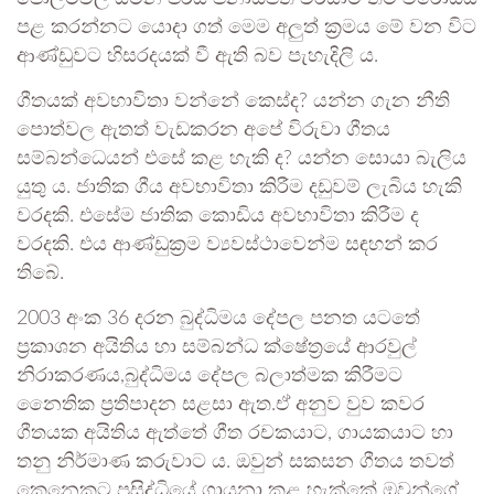
පළ කරන්නට යොදා ගත් මෙම අලුත් ක‍්‍රමය මේ වන විට
ආණ්ඩුවට හිසරදයක් වී ඇති බව පැහැදිලි ය.
ගීතයක් අවභාවිතා වන්නේ කෙස්ද? යන්න ගැන නීති
පොත්වල ඇතත් වැඩකරන අපේ විරුවා ගීතය
සම්බන්ධෙයන් එසේ කළ හැකි ද? යන්න සොයා බැලිය
යුතු ය. ජාතික ගීය අවභාවිතා කිරීම දඩුවම් ලැබිය හැකි
වරදකි. එසේම ජාතික කොඩිය අවභාවිතා කිරීම ද
වරදකි. එය ආණ්ඩුක‍්‍රම ව්‍යවස්ථාවෙන්ම සඳහන් කර
තිබේ.
2003 අංක 36 දරන බුද්ධිමය දේපල පනත යටතේ
ප්‍රකාශන අයිතිය හා සම්බන්ධ ක්ෂේත්‍රයේ ආරවුල්
නිරාකරණය,බුද්ධිමය දේපල බලාත්මක කිරීමට
නෛතික ප්‍රතිපාදන සළසා ඇත.ඒ අනුව වුව කවර
ගීතයක අයිතිය ඇත්තේ ගීත රචකයාට, ගායකයාට හා
තනු නිර්මාණ කරුවාට ය. ඔවුන් සකසන ගීතය තවත්
කෙනෙකුට ප්‍රසිද්ධියේ ගායනා කළ හැක්කේ ඔවුන්ගේ