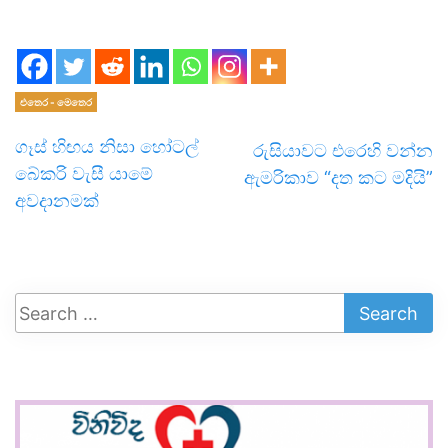
එතෙර - මෙතෙර
ගෑස් හිඟය නිසා හෝටල්
රුසියාවට එරෙහි වන්න
බේකරි වැසී යාමේ
ඇමරිකාව “දත කට මදියි”
අවදානමක්