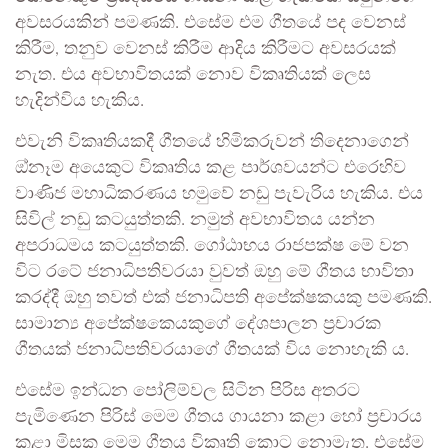
අවසරයකින් පමණකි. එසේම එම ගීතයේ පද වෙනස්
කිරීම, තනුව වෙනස් කිරීම ආදිය කිරීමට අවසරයක්
නැත. එය අවභාවිතයක් නොව විකෘතියක් ලෙස
හැදින්විය හැකිය.
එවැනි විකෘතියකදී ගීතයේ හිමිකරුවන් තිදෙනාගෙන්
ඔ්නෑම අයෙකුට විකෘතිය කළ පාර්ශවයන්ට එරෙහිව
වාණිජ මහාධිකරණය හමුවේ නඩු පැවැරිය හැකිය. එය
සිවිල් නඩු කටයුත්තකි. නමුත් අවභාවිතය යන්න
අපරාධමය කටයුත්තකි. ගෝඨාභය රාජපක්ෂ මේ වන
විට රටේ ජනාධිපතිවරයා වුවත් ඔහු මේ ගීතය භාවිතා
කරද්දී ඔහු තවත් එක් ජනාධිපති අපේක්ෂකයකු පමණකි.
සාමාන්‍ය අපේක්ෂකෙයකුගේ දේශපාලන ප‍්‍රචාරක
ගීතයක් ජනාධිපතිවරයාගේ ගීතයක් විය නොහැකි ය.
එසේම ඉන්ධන පෝලිම්වල සිටින පිරිස අතරට
පැමිණෙන පිරිස් මෙම ගීතය ගායනා කළා හෝ ප‍්‍රචාරය
කළා මිසක මෙම ගීතය විකෘති කොට නොමැත. එසේම