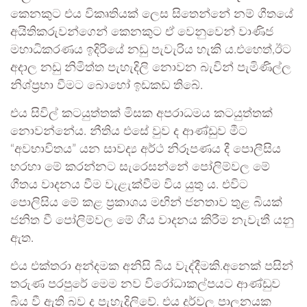
කෙනකුට එය විකෘතියක් ලෙස සිතෙන්නේ නම් ගීතයේ
අයිතිකරුවන්ගෙන් කෙනකුට ඒ වෙනුවෙන් වාණිජ
මහාධිකරණය ඉදිරියේ නඩු පැවැරිය හැකි ය.එහෙත්,ඊට
අදාල නඩු නිමිත්ත පැහැදිලි නොවන බැවින් පැමිණිල්ල
නිශ්ප්‍රභා වීමට බොහෝ ඉඩකඩ තිබේ.
එය සිවිල් කටයුත්තක් මිසක අපරාධමය කටයුත්තක්
නොවන්නේය. නීතිය එසේ වුව ද ආණ්ඩුව මීට
“අවභාවිතය” යන සාවද්‍ය අර්ථ නිරූපණය දී පොලීසිය
හරහා මේ කරන්නට සැරෙසන්නේ පෝලිම්වල මේ
ගීතය වාදනය වීම වැළැක්වීම විය යුතු ය. එවිට
පොලිසිය මේ කළ ප‍්‍රකාශය මඟින් ජනතාව තුළ බියක්
ජනිත වී පෝලිම්වල මේ ගීය වාදනය කිරීම නැවැතී යනු
ඇත.
එය එක්තරා අන්දමක අනිසි බිය වැද්දීමකි.අනෙක් පසින්
තරුණ පරපුරේ මෙම නව විරෝධාකල්පයට ආණ්ඩුව
බිය වී ඇති බව ද පැහැදිලිවේ. එය දුර්වල පාලනයක