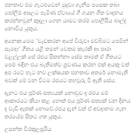
ජනතාව එම ගැටළුවෙන් මුදවා ගැනීම පසෙක තබා
පෝලිම් අසලට පැමිණ ඒවායේ ගී ගයන ගීත වාදනය
කරන්නවුන් කුදලා ගෙන යාමට තරම් පොලීසිය බාල්දු
නොවිය යුතුය.
අනෙක,මෙම ”‍වැඩකරන අපේ විරුවා මව්බිමට පෙමින්
සැමදා”‍ ගීතය යළි තමන් වෙතම කැරකී ආ පාරා
වළල්ලක් සේ රජය සිතන්නා සේම තාමත් ඒ ගීතයට
පෙම් බඳින එය බැතිමත්ව ශ්‍රවණය කරන එක් අයකු වත්
අප රටේ හැට නව ලක්ෂයක ජනතාව අතරේ නොමැති
බවක් මේ වන විටම රජයට තහවුරු වී ඇති සේය.
දැනට එය පූර්ණ සත්‍යයක් නොවුව ද රජය මේ
ආකාරයට කියා කළ හොත් එය පූර්ණ සත්‍යක් වන දිනය
ද වැඩි ඈතක් නොවේ.රජය දැන් වත් ඒ අවදානම ගැන
තරයේම සිතට ගත යුතුය.
ලසන්ත වීරකුලසූරිය