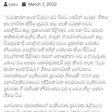
March 7, 2022
Editor
” වැඩකරන අපේ විරුවා මව් බිමට පෙමින් සැමදා”‍ ගීතය
අව භාවිතා කිරීම දඩුවම් කළ හැකි වරදක් බවට
පොලිසිය කළ ප‍්‍රකාශයක් පිළිබඳව මේ වන විට සමාජ
කතිකාවත් ඇතිව තිබේ. නමුත්, ඒ සම්බන්ධයෙන් කළ
විමසුමක දී පොලිස් ජ්‍යෙෂ්ඨ මාධ්‍ය ප්‍රකාශක ජ්‍යෙෂ්ඨ
නියෝජ්‍ය පොලිස් පති අජිත් රෝහණ කියා සිටියේ
එවැන්නක් පිළිබඳව තමන් නොදන්නා බව ය.ඒ ඇරුණු
කොට එය අසත්‍ය තොරතුරකැයි ඔහු කීවේ නැත. ”‍වැඩ
කරන අපේ විරුවා”‍ ගීතය ජනාධිපති ගෝඨාභය
රාජපක්ෂගේ මැතිවරණ ප‍්‍රචාරක ගීතයකි. 2019 ඔහු
ජනාධිපතිවරණයට ඉදිරිපත් වන අවස්ථාවේ මැතිවරණ
ප‍්‍රචාරක ගී රාශීයක් නිර්මාණය වුව ද මෙය නිල තේමා
ගීතය විය.
ගෝඨාභය රාජපක්ෂගේ මැතිවරණ ප‍්‍රචාරක රැළිවලට