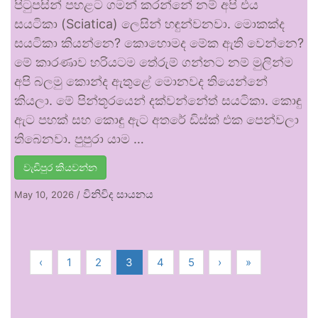
පිටුපසින් පහළට ගමන් කරන්නේ නම් අපි එය
සයටිකා (Sciatica) ලෙසින් හඳුන්වනවා. මොකක්ද
සයටිකා කියන්නෙ? කොහොමද මේක ඇති වෙන්නෙ?
මේ කාරණාව හරියටම තේරුම් ගන්නට නම් මුලින්ම
අපි බලමු කොන්ද ඇතුළේ මොනවද තියෙන්නේ
කියලා. මේ පින්තූරයෙන් දක්වන්නේත් සයටිකා. කොඳු
ඇට පහක් සහ කොඳු ඇට අතරේ ඩිස්ක් එක පෙන්වලා
තිබෙනවා. පුපුරා යාම …
වැඩිපුර කියවන්න
විනිවිද සායනය
May 10, 2026
/
‹
1
2
3
4
5
›
»