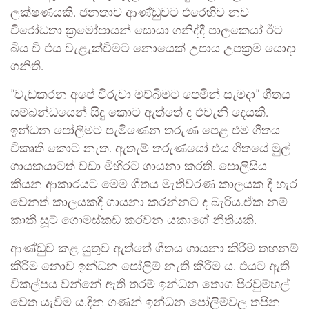
ලක්ෂණයකි. ජනතාව ආණ්ඩුවට එරෙහිව නව
විරෝධතා ක්‍රමෝපායන් සොයා ගනිද්දී පාලකෙයා් ඊට
බිය වී එය වැළැක්වීමට නොයෙක් උපාය උපක‍්‍රම යොදා
ගනිති.
”‍වැඩකරන අපේ විරුවා මව්බිමට පෙමින් සැමදා”‍ ගීතය
සම්බන්ධයෙන් සිදු කොට ඇත්තේ ද එවැනි දෙයකි.
ඉන්ධන පෝලිමට පැමිණෙන තරුණ පෙළ එම ගීතය
විකෘති කොට නැත. ඇතැම් තරුණයෝ එය ගීතයේ මුල්
ගායකයාටත් වඩා මිහිරට ගායනා කරති. පොලිසිය
කියන ආකාරයට මෙම ගීතය මැතිවරණ කාලයක දී හැර
වෙනත් කාලයකදී ගායනා කරන්නට ද බැරිය.ඒක නම්
කාකි සූට් ගොමස්කඩ කරවන යකාගේ නීතියකි.
ආණ්ඩුව කළ යුතුව ඇත්තේ ගීතය ගායනා කිරීම තහනම්
කිරීම නොව ඉන්ධන පෝලිම් නැති කිරීම ය. එයට ඇති
විකල්පය වන්නේ ඇති තරම් ඉන්ධන තොග පිරවුම්හල්
වෙත යැවීම ය.දින ගණන් ඉන්ධන පෝලිම්වල තපින