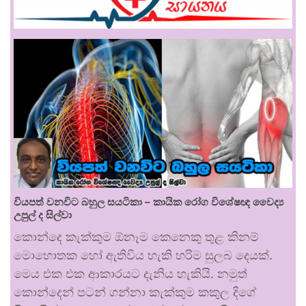
වියපත් වනවිට බහුල සයටිකා – කායික රෝග විශේෂඥ වෛද්‍ය
උපුල් ද සිල්වා
කොන්දෙ කැක්කුම ඕනෑම කෙනෙකු තුළ කිනම්
මොහොතක හෝ ඇතිවිය හැකි හරිම සුලබ දෙයක්.
මෙය එක එක ආකාරයට දැනිය හැකියි. නමුත්
කොන්දෙන් පටන් ගන්නා කැක්කුම කකුල දිගේ