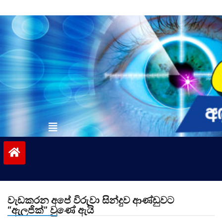
Skip
to
content
vinivida.lk
වැඩකරන අපේ විරුවා සින්දුව ආණ්ඩුවට
“ඇලජික්” වුණේ ඇයි