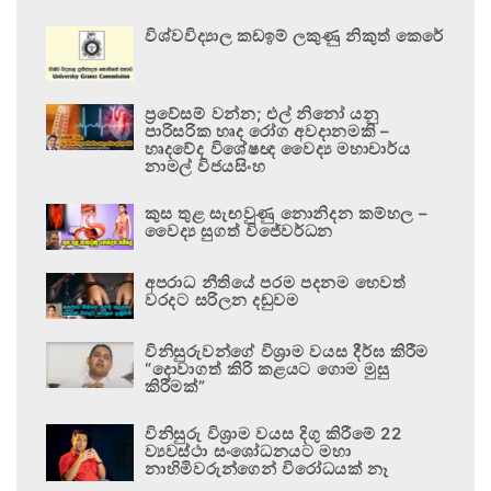
විශ්වවිද්‍යාල කඩඉම් ලකුණු නිකුත් කෙරේ
ප්‍රවේසම් වන්න; එල් නිනෝ යනු
පාරිසරික හෘද රෝග අවදානමකි –
හෘදවේද විශේෂඥ වෛද්‍ය මහාචාර්ය
නාමල් විජයසිංහ
කුස තුළ සැඟවුණු නොනිදන කම්හල –
වෛද්‍ය සුගත් විජේවර්ධන
අපරාධ නීතියේ පරම පදනම හෙවත්
වරදට සරිලන දඬුවම
විනිසුරුවන්ගේ විශ්‍රාම වයස දීර්ඝ කිරීම
“දොවාගත් කිරි කළයට ගොම මුසු
කිරීමක්”
විනිසුරු විශ්‍රාම වයස දිගු කිරීමේ 22
ව්‍යවස්ථා සංශෝධනයට මහා
නාහිමිවරුන්ගෙන් විරෝධයක් නෑ