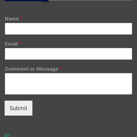
Name
*
Email
*
Comment or Message
*
Submit