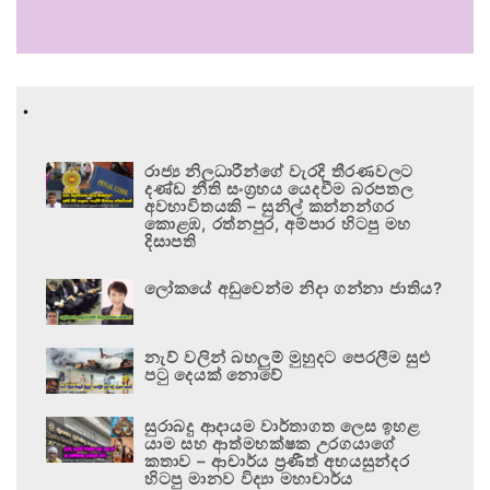
.
රාජ්‍ය නිලධාරීන්ගේ වැරදි තීරණවලට
දණ්ඩ නීති සංග්‍රහය යෙදවීම බරපතල
අවභාවිතයකි – සුනිල් කන්නන්ගර
කොළඹ, රත්නපුර, අම්පාර හිටපු මහ
දිසාපති
ලෝකයේ අඩුවෙන්ම නිදා ගන්නා ජාතිය?
නැව් වලින් බහලුම් මුහුදට පෙරලීම සුළු
පටු දෙයක් නොවේ
සුරාබදු ආදායම වාර්තාගත ලෙස ඉහළ
යාම සහ ආත්මභක්ෂක උරගයාගේ
කතාව – ආචාර්ය ප්‍රණීත් අභයසුන්දර
හිටපු මානව විද්‍යා මහාචාර්ය