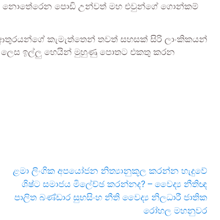
රක් නොතේරෙන පොඩි උන්වත් මහ එවුන්ගේ ගොන්කම්
් ආතුරයන්ගේ කැමැත්තෙන් තවත් සහසක් සිරි ලාංකිකයන්
 ලෙස ඉල්ලු හෙයින් මුහුණු පොතට එකතු කරන
ළමා ලිංගික අපයෝජන නිත්‍යානුකූල කරන්න හැදුවේ
ශිෂ්ට සමාජය මිලේච්ඡ කරන්නද? – වෛද්‍ය නීතිඥ
පාලිත බණ්ඩාර සුභසිංහ නීති වෛද්‍ය නිලධාරී ජාතික
රෝහල මහනුවර