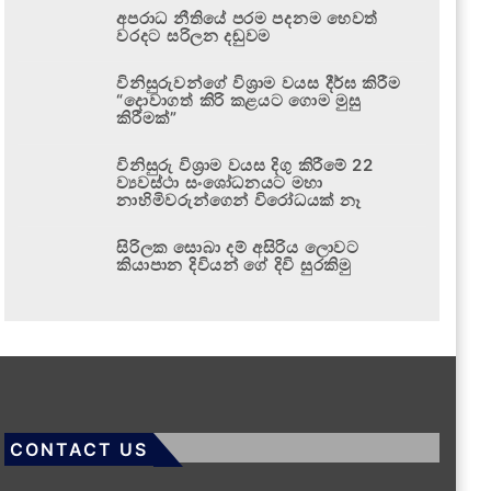
අපරාධ නීතියේ පරම පදනම හෙවත්
වරදට සරිලන දඬුවම
විනිසුරුවන්ගේ විශ්‍රාම වයස දීර්ඝ කිරීම
“දොවාගත් කිරි කළයට ගොම මුසු
කිරීමක්”
විනිසුරු විශ්‍රාම වයස දිගු කිරීමේ 22
ව්‍යවස්ථා සංශෝධනයට මහා
නාහිමිවරුන්ගෙන් විරෝධයක් නෑ
සිරිලක සොබා දම් අසිරිය ලොවට
කියාපාන දිවියන් ගේ දිවි සුරකිමු
CONTACT US