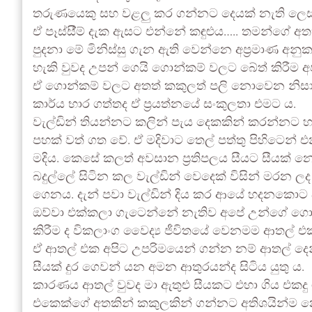
තරුණයෙකු සහ වළලු කර ගන්නට දෙයක් නැති ලෙස ඇ
ඒ පෑස්සී්ම් දැක ඇසට එන්නේ කඳුළුය….. තමන්ගේ අතක් 
පුදනා මේ මිනිස්සු ගැන ඇති වෙන්නෙ අප්‍රමාණ 
හැකි වුවද උපන් ගෙයි ගොන්කම් වලට බේත් කිරීම 
ඒ ගොන්කම් වලට අතත් කකුලත් පලි නොවෙන නිසා 
කාර්ය භාර ගත්තද ඒ ප්‍රයත්නයේ සංකුලතා එමට ය.
වැල්ඩින් තියන්නට කලින් පැය දෙකකින් කරන්නට හ
පහක් වත් ගත වේ. ඒ මදිවාට තෙල් පත්තු පිහිටෙන
මදිය. කෙසේ කලත් අවසාන ප්‍රතිපලය සීයට සීයක්‌ 
බදුල්ලේ සිටින කල වැල්ඩින් වෙදෙක් විසින් මරන ල
ගෙනය. දැන් පවා වැල්ඩින් දිය කර ආයේ හදනකොට
ඔව්වා එක්කලා ගැටෙන්නේ නැතිව අපේ උන්ගේ ගො
කිරීම ද විකලාංග වෛද්‍ය ජීවිතයේ වෙනමම ආතල් එ
ඒ ආතල් එක අපිට උපරිමයෙන් ගන්න නම් ආතල් දෙන
සීයක්‌ දුර ගෙවන් යන අමන ආතුරයන්ද සිටිය යුතු ය.
කාරණය ආතල් වුවද මා ඇතුළු සීයකට එහා ගිය එකදු ශ
එකෙක්ගේ අතකින් කකුලකින් ගන්නට අතිශයින්ම