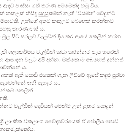
දට පාස්සා ගත් තරුණ අම්මෙක්ද හමු විය.
කකුලක් කිසිදු සුදුසුකමක් නැති “විස්මිත” වෙදුන්ට
අනුකම්පාවකි. උන්ගේ අතට කකුලට බෙහෙත් කරන්නට
අපහසු කාරණාවක් ය.
මුල සිට සරලව වැල්ඩින් දිය කර ආයේ කෙලින් කරන
ැකි ශල්‍යකර්මය වැල්ඩින් කඩා කරන්නට පැය හතරක්
් එන ආසාදන වලට අපි දන්නා ඔක්කොම බෙහෙත් දුන්නත්
නොවන්නේ ය.
ද අතක් ඇති පොඩි එකෙක් ගැන ලිව්වේ ඇසේ කඳුළු පුරවා
 ඇඩෙන්නේ තනි ඇහැට ය..
න්කම් කෙලින්
කකි.
්නට වැල්ඩින් දෙවියන් මෙන්ම උන් ළඟට යොදුන්
්‍රී ලාංකික විකලාංග වෛද්‍යවරයෙක් ඒ ජොලිය පොඩි
 නොකමැත්තෝය.