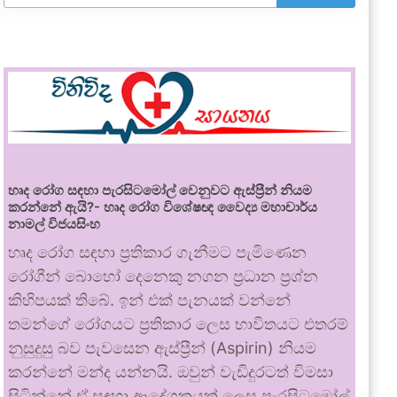
හෘද රෝග සඳහා පැරසිටමෝල් වෙනුවට ඇස්ප්‍රීන් නියම
කරන්නේ ඇයි?- හෘද රෝග විශේෂඥ වෛද්‍ය මහාචාර්ය
නාමල් විජයසිංහ
හෘද රෝග සඳහා ප්‍රතිකාර ගැනීමට පැමිණෙන
රෝගීන් බොහෝ දෙනෙකු නගන ප්‍රධාන ප්‍රශ්න
කිහිපයක් තිබේ. ඉන් එක් පැනයක් වන්නේ
තමන්ගේ රෝගයට ප්‍රතිකාර ලෙස භාවිතයට එතරම්
නුසුදුසු බව පැවසෙන ඇස්ප්‍රීන් (Aspirin) නියම
කරන්නේ මන්ද යන්නයි. ඔවුන් වැඩිදුරටත් විමසා
සිටින්නේ ඒ සඳහා ආදේශකයක් ලෙස පැරසිටමෝල්