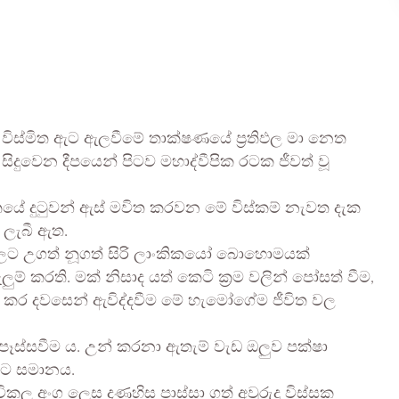
ේ විස්මිත ඇට ඇලවීමේ තාක්ෂණයේ ප්‍රතිඵල මා නෙත
සිදුවෙන දීපයෙන් පිටව මහාද්වීපික රටක ජීවත් වූ
ිතයේ දුටුවන් ඇස් මවිත කරවන මේ විස්කම් නැවත දැක
 ලැබී ඇත.
වලට උගත් නූගත් සිරි ලාංකිකයෝ බොහොමයක්
් කරති. මක්‌ නිසාද යත් කෙටි ක්‍රම වලින් පෝසත් වීම,
් කර දවසෙන් ඇවිද්දවීම මේ හැමෝගේම ජීවිත වල
ෑස්සවීම ය. උන් කරනා ඇතැම් වැඩ ඔලුව පක්ෂා
යට සමානය.
කල අංග ලෙස දණහිස පාස්සා ගත් අවුරුදු විස්සක