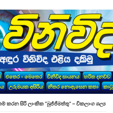
්
එතෙර - මෙතෙර
විනිවිද සායනය
හරිත දනව්ව
කය
උරුමයක අසිරිය
නිතර නොඇසෙන කතා
කාටූ
කරන සිරි ලාංකික “බුජ්ජිමත්තු” – විකලාංග ශල්‍ය