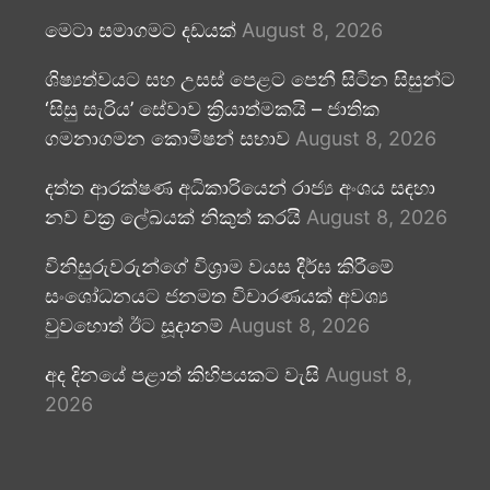
මෙටා සමාගමට දඩයක්
August 8, 2026
ශිෂ්‍යත්වයට සහ උසස් පෙළට පෙනී සිටින සිසුන්ට
‘සිසු සැරිය’ සේවාව ක්‍රියාත්මකයි – ජාතික
ගමනාගමන කොමිෂන් සභාව
August 8, 2026
දත්ත ආරක්ෂණ අධිකාරියෙන් රාජ්‍ය අංශය සඳහා
නව චක්‍ර ලේඛයක් නිකුත් කරයි
August 8, 2026
විනිසුරුවරුන්ගේ විශ්‍රාම වයස දීර්ඝ කිරීමේ
සංශෝධනයට ජනමත විචාරණයක් අවශ්‍ය
වුවහොත් ඊට සූදානම්
August 8, 2026
අද දිනයේ පළාත් කිහිපයකට වැසි
August 8,
2026