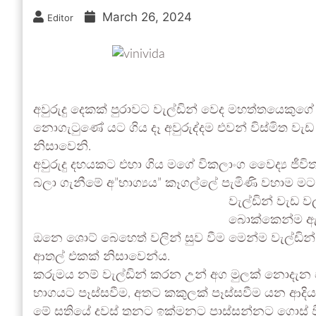
March 26, 2024
Editor
අවුරුදු දෙකක් පුරාවට වැල්ඩින් වෙද මහත්තයෙකුග
නොගැටුණේ යට ගිය දෑ අවුරුද්දම එවන් විස්මිත වැඩ 
නිසාවෙනි.
අවුරුදු දහයකට එහා ගිය මගේ විකලාංග වෛද්‍ය ජීව
බලා ගැනීමේ අ”භාග්‍යය” කෑගල්ලේ පැමිණි වහාම මට
වැල්ඩින් වැඩ 
බොක්කෙන්ම ඇලුම
ඔනෙ ශොට් බෙහෙත් වලින් සුව වීම මෙන්ම වැල්ඩින
ආතල් එකක් නිසාවෙන්ය.
කරුමය නම් වැල්ඩින් කරන උන් අග මුලක් නොදැන ප
භාගයට පෑස්සවීම, අතට කකුලක් පෑස්සවීම යන ආදි
මේ සතියේ දවස් තුනට ඉක්මනට පාස්සන්නට ගොස් වි