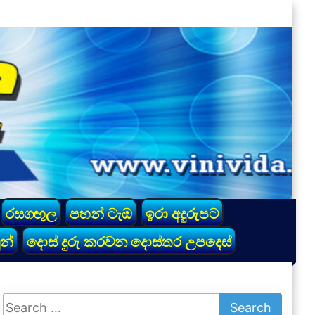
රසගඟුල
පහන් ටැඹ
ඉරා අදුරුපට
න්
දොස් දුරු කරවන දොස්තර උපදෙස්