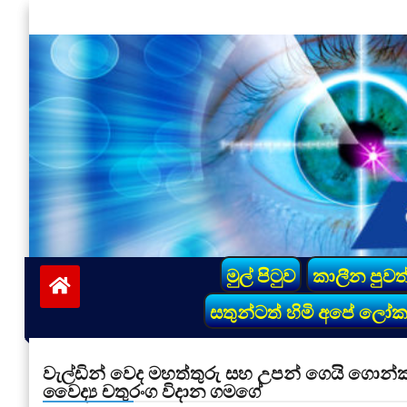
Skip
to
content
vinivida.lk
මුල් පිටුව
කාලීන පුවත
සතුන්ටත් හිමි අපේ ලෝ
වැල්ඩින් වෙද මහත්තුරු සහ උපන් ගෙයි ගොන්කම් 
වෛද්‍ය චතුරංග විදාන ගමගේ