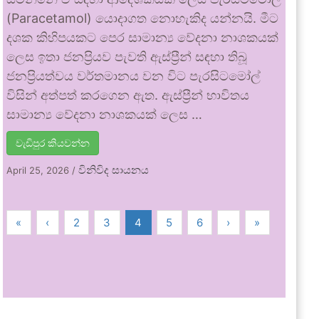
(Paracetamol) යොදාගත නොහැකිද යන්නයි. මීට
දශක කිහිපයකට පෙර සාමාන්‍ය වේදනා නාශකයක්
ලෙස ඉතා ජනප්‍රියව පැවති ඇස්ප්‍රීන් සඳහා තිබූ
ජනප්‍රියත්වය වර්තමානය වන විට පැරසිටමෝල්
විසින් අත්පත් කරගෙන ඇත. ඇස්ප්‍රීන් භාවිතය
සාමාන්‍ය වේදනා නාශකයක් ලෙස …
වැඩිපුර කියවන්න
විනිවිද සායනය
April 25, 2026
/
«
‹
2
3
4
5
6
›
»