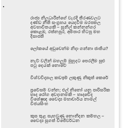
.
රාජ්‍ය නිලධාරීන්ගේ වැරදි තීරණවලට
දණ්ඩ නීති සංග්‍රහය යෙදවීම බරපතල
අවභාවිතයකි – සුනිල් කන්නන්ගර
කොළඹ, රත්නපුර, අම්පාර හිටපු මහ
දිසාපති
ලෝකයේ අඩුවෙන්ම නිදා ගන්නා ජාතිය?
නැව් වලින් බහලුම් මුහුදට පෙරලීම සුළු
පටු දෙයක් නොවේ
විශ්වවිද්‍යාල කඩඉම් ලකුණු නිකුත් කෙරේ
ප්‍රවේසම් වන්න; එල් නිනෝ යනු පාරිසරික
හෘද රෝග අවදානමකි – හෘදවේද
විශේෂඥ වෛද්‍ය මහාචාර්ය නාමල්
විජයසිංහ
කුස තුළ සැඟවුණු නොනිදන කම්හල –
වෛද්‍ය සුගත් විජේවර්ධන