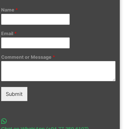
Name
*
Email
*
Comment or Message
*
Submit
Chat on WhatsApp (+94 77 359 6107)