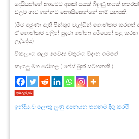
දෙයියන්ගේ නාමෙට අතක් පයක් බිඳුණු හයක් හත
වලට ගාව ගන්නට නොසිතෙන්නේ නම් යහපති.
(මීට අමුණා ඇති පින්තූර වැල්ඩින් ගොන්කම් කරගත
ඒ ගොන්කම් වලින් මුදවා ගන්නා අටියෙන් පළ කරන
ලද්දේය)
විකලාංග ශල්‍ය වෛද්‍ය චතුරංග විදාන ගමගේ
කෑගලු මහ රෝහල ( ෆේස් බුක් සටහනකි )
ඉරා අදුරුපට
ඉන්දියාව ලොකු ලූණු අපනයන තහනම දිගු කරයි