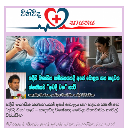
හදිසි මානසික කම්පනයකදී අපේ මොළය සහ හදවත ක්ෂණිකව
“අවදි වන” හැටි – හෘදවේද විශේෂඥ වෛද්‍ය මහාචාර්ය නාමල්
විජයසිංහ
ජීවිතයේ කිනම් හෝ අවස්ථාවක මානසික වශයෙන්