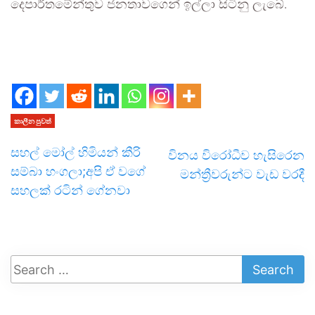
දෙපාර්තමේන්තුව ජනතාවගෙන් ඉල්ලා සිටිනු ලැබේ.
කාලීන පුවත්
සහල් මෝල් හිමියන් කීරි
විනය විරෝධීව හැසිරෙන
සම්බා හංගලා;අපි ඒ වගේ
මන්ත්‍රීවරුන්ට වැඩ වරදී
සහලක් රටින් ගේනවා