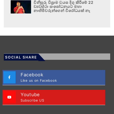
විනිසුරු විශ්‍රාම වයස දිගු කිරීමේ 22
ව්‍යවස්ථා සංශෝධනයට මහා
නාහිමිවරුන්ගෙන් විරෝධයක් නෑ
SOCIAL SHARE
Facebook
Like us on Facebook
Youtube
Subscribe US