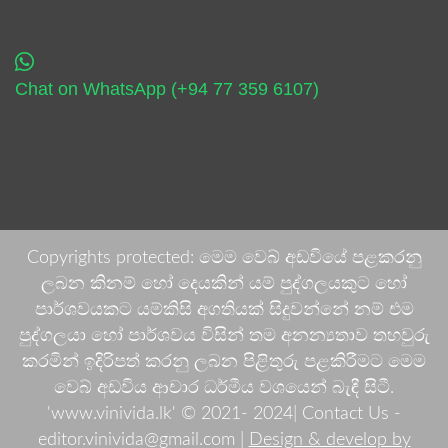
Chat on WhatsApp (+94 77 359 6107)
Copyrights protected: මෙම වෙබ් අඩවියේ පළකරනු
ලබන කිනම් හෝ දෙයකින් යම් පුද්ගලයකුට හෝ
පාර්ශවයකට යම්කිසි අගතියක් සිදුවන්නේ නම් එම
පුද්ගලයා හෝ පාර්ශවය විසින් තම අනන්‍යතාව තහවුරු
කරමින් ඉදිරිපත් කරනු ලබන පිළිතුරු පළකිරීමට මෙම
වෙබ් අඩවිය ආචාර ධර්මීය වශයෙන් බැඳී සිටී.
'www.vinivida.lk' © 2021- 2024| Contact Us -
editor.vinivida@gmail.com |
Design & develop by