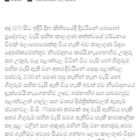
අද (27) සිට ඉදිරි දින කිහිපයේදී දිවයිනේ බොහෝ
ප්‍රදේශවල වැසි සහිත කාලගුණ තත්ත්වයේ වර්ධනය
වීමක් බලාපොරොත්තු විය හැකි බව කාලගුණ විද්‍යා
දෙපාර්තමේන්තුව නිවේදනය කරයි.නැගෙනහිර, උතුරු
සහ උතුරු මැද පළාත්වල විටින් විට වැසි හෝ ගිගුරුම්
සහිත වැසි ඇති වන අතර.දිවයිනේ සෙසු පළාත්වල
පස්වරු 2.00 න් පමණ පසු තැනින් තැන වැසි හෝ
ගිගුරුම් සහිත වැසි ඇති විය හැකි බවත් එම නිවේදනයේ
දැක්වෙයි.නැගෙනහිර, ඌව, බස්නාහිර සහ සබරගමුව
පළාත්වලත් ගාල්ල සහ මාතර දිස්ත්‍රික්කවලත් ඇතැම්
ස්ථානවල මි.මී. 75පමණ තරමක් තද වැසි ඇතිවිය හැකි
අතර ගිගුරුම් සහිත වැසි සමග ඇතිවිය හැකි තාවකාලික
තද සුළං වලින් සහ අකුණු මඟින් සිදු වන අනතුරු අවම
කර ගැනීමට අවශ්‍ය පියවර ගන්නා ලෙස කාලගුණ විද්‍යා