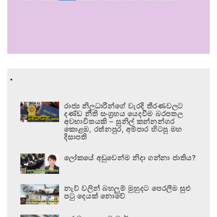
.
රාජ්‍ය නිලධාරීන්ගේ වැරදි තීරණවලට
දණ්ඩ නීති සංග්‍රහය යෙදවීම බරපතල
අවභාවිතයකි – සුනිල් කන්නන්ගර
කොළඹ, රත්නපුර, අම්පාර හිටපු මහ
දිසාපති
ලෝකයේ අඩුවෙන්ම නිදා ගන්නා ජාතිය?
නැව් වලින් බහලුම් මුහුදට පෙරලීම සුළු
පටු දෙයක් නොවේ