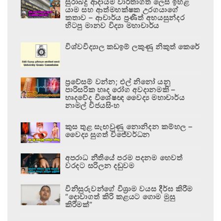
සුරාබදු ආදායම වාර්තාගත ලෙස ඉහළ
යාම සහ ආත්මභක්ෂක උරගයාගේ
කතාව – ආචාර්ය ප්‍රණීත් අභයසුන්දර
හිටපු මානව විද්‍යා මහාචාර්ය
විශ්වවිද්‍යාල කඩඉම් ලකුණු නිකුත් කෙරේ
ප්‍රවේසම් වන්න; එල් නිනෝ යනු
පාරිසරික හෘද රෝග අවදානමකි –
හෘදවේද විශේෂඥ වෛද්‍ය මහාචාර්ය
නාමල් විජයසිංහ
කුස තුළ සැඟවුණු නොනිදන කම්හල –
වෛද්‍ය සුගත් විජේවර්ධන
අපරාධ නීතියේ පරම පදනම හෙවත්
වරදට සරිලන දඬුවම
විනිසුරුවන්ගේ විශ්‍රාම වයස දීර්ඝ කිරීම
“දොවාගත් කිරි කළයට ගොම මුසු
කිරීමක්”