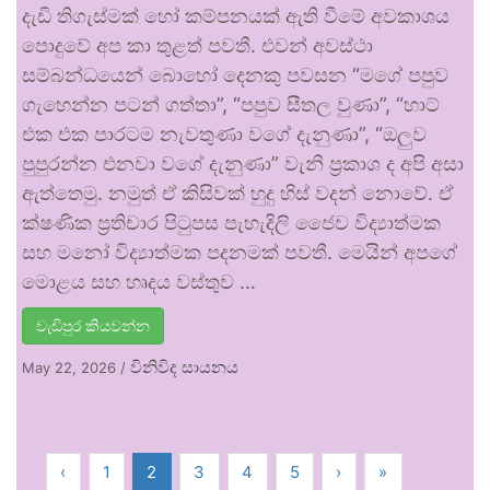
දැඩි තිගැස්මක් හෝ කම්පනයක් ඇති වීමේ අවකාශය
පොදුවේ අප කා තුළත් පවතී. එවන් අවස්ථා
සම්බන්ධයෙන් බොහෝ දෙනකු පවසන “මගේ පපුව
ගැහෙන්න පටන් ගත්තා”, “පපුව සීතල වුණා”, “හාට්
එක එක පාරටම නැවතුණා වගේ දැනුණා”, “ඔලුව
පුපුරන්න එනවා වගේ දැනුණා” වැනි ප්‍රකාශ ද අපි අසා
ඇත්තෙමු. නමුත් ඒ කිසිවක් හුදු හිස් වදන් නොවේ. ඒ
ක්ෂණික ප්‍රතිචාර පිටුපස පැහැදිලි ජෛව විද්‍යාත්මක
සහ මනෝ විද්‍යාත්මක පදනමක් පවතී. මෙයින් අපගේ
මොළය සහ හෘදය වස්තුව …
වැඩිපුර කියවන්න
විනිවිද සායනය
May 22, 2026
/
‹
1
2
3
4
5
›
»