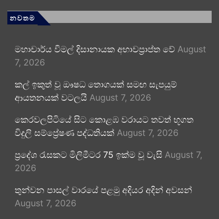
නවතම
මහාචාර්ය විමල් දිසානායක අභාවප්‍රාප්ත වේ
August
7, 2026
කල් ඉකුත් වූ ඖෂධ තොගයක් සමඟ සැපයුම්
ආයතනයක් වටලයි
August 7, 2026
කෙරවලපිටියේ සිට කොළඹ වරායට තවත් භූගත
විදුලි සම්ප්‍රේෂණ පද්ධතියක්
August 7, 2026
ප්‍රදේශ රැසකට මිලිමීටර 75 ඉක්ම වූ වැසි
August 7,
2026
තුන්වන පාසල් වාරයේ පළමු අදියර අදින් අවසන්
August 7, 2026