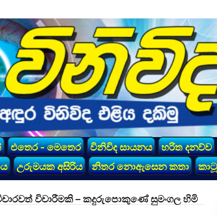
්
එතෙර - මෙතෙර
විනිවිද සායනය
හරිත දනව්ව
කය
උරුමයක අසිරිය
නිතර නොඇසෙන කතා
කාටූ
ිචාරවත් විචාරීමකි – කදුරුපොකුණේ සුමංගල හිමි