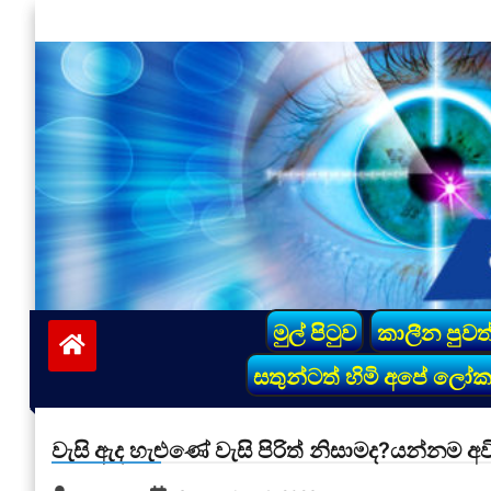
Skip
to
content
vinivida.lk
මුල් පිටුව
කාලීන පුවත
සතුන්ටත් හිමි අපේ ලෝ
වැසි ඇද හැළුණේ වැසි පිරිත් නිසාමද?යන්නම අව