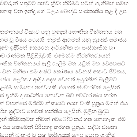
වරුන් සතුටට පත්ව ක්‍රීඩා කිරීමට පටන් ගැනීමත් සමඟ
ු වන ඉන්ද්‍ර ගේ බලය බෞද්ධ සංස්කෘතිය තුළ දී උප
්තමානයේ විද්‍යාව යනු හුදෙක් භෞතික චින්තනය මත
නම් වූ විෂය පථයකි. නමුත් ආගමක් යනු හුදෙක් සමාජය
ුවේ ඉදිරිපත් කෙරෙන දාර්ශනික හා සංස්කෘතික හා
ාචාරාත්මක පිළිබිඹුවකි. එමෙන්ම නිරන්තරයෙන්
තික චින්තනයේ ඇලී ගැලීම මත යළිත් මහ වෙහෙසට
් වන මිනිසා තම දෘෂ්ටි කෝණය වෙනස් කොට ජීවිතය,
ාජය, ලෝකය ආදිය දෙස වෙනත් අයුරකින් බැලීමට
ළඹීම සාමාන්‍ය තත්වයකි. එහෙත් අවිචාරවත් ලෙසින්
ේ දැකීම ද සාධනීය නොවන බව අවධාරණය කරන
දුන් වහන්සේ මජ්ජිම නිකායට අයත් චංකි සූත්‍රය මගින් එය
ත ශ්‍රද්ධාව හෙවත් භක්තිය ලෙසිනි. මූලික බුද්ධ
. ඉන් කිසිවකුටත් නිවන් අවබෝධ කර ගත නොහැක. එම
දා එය කෙමෙන් පිරිපහදු කරගත යුතුය.” සද්ධා ජාතො
න් බැහැර වූ ප්‍රඥා මාර්ගයක් ලෙස යොදා ගැනීම