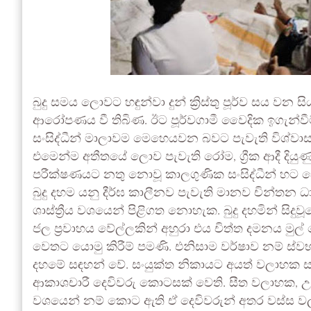
බුදු සමය ලොවට හඳුන්වා දුන් ක්‍රිස්තු පූර්ව සය
ආරෝපණය වී තිබිණ. ඊට පූර්වගාමී වෛදික ඉගැන්වීම්
සංසිද්ධීන් මාලාවම මෙහෙයවන බවට පැවැති විශ්වාසය 
එමෙන්ම අතීතයේ ලොව පැවැති රෝම, ග්‍රීක ආදී දියු
පරීක්ෂණයට නතු නොවූ කාලගුණික සංසිද්ධීන් හ
බුදු දහම යනු දීර්ඝ කාලීනව පැවැති මානව චින්තන
ශාස්ත්‍රීය වශයෙන් පිළිගත නොහැක. බුදු දහමින් සිද
ජල ප්‍රවාහය වේල්ලකින් අහුරා එය චිත්ත දමනය ම
වෙතට යොමු කිරීම් පමණි. එනිසාම වර්ෂාව නම් ස්වභා
දහමේ සඳහන් වේ. සංයුක්ත නිකායට අයත් වලාහක
ආකාශචාරී දෙවිවරු කොටසක් වෙති. සීත වලාහක, 
වශයෙන් නම් කොට ඇති ඒ දෙවිවරුන් අතර වස්ස වලා