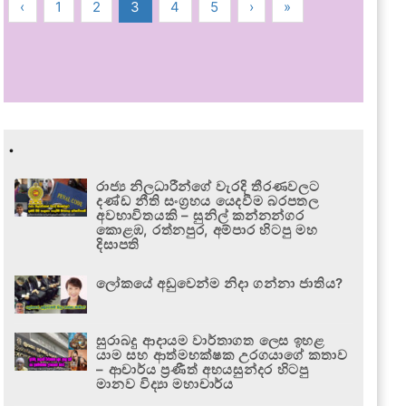
‹
1
2
3
4
5
›
»
.
රාජ්‍ය නිලධාරීන්ගේ වැරදි තීරණවලට
දණ්ඩ නීති සංග්‍රහය යෙදවීම බරපතල
අවභාවිතයකි – සුනිල් කන්නන්ගර
කොළඹ, රත්නපුර, අම්පාර හිටපු මහ
දිසාපති
ලෝකයේ අඩුවෙන්ම නිදා ගන්නා ජාතිය?
සුරාබදු ආදායම වාර්තාගත ලෙස ඉහළ
යාම සහ ආත්මභක්ෂක උරගයාගේ කතාව
– ආචාර්ය ප්‍රණීත් අභයසුන්දර හිටපු
මානව විද්‍යා මහාචාර්ය