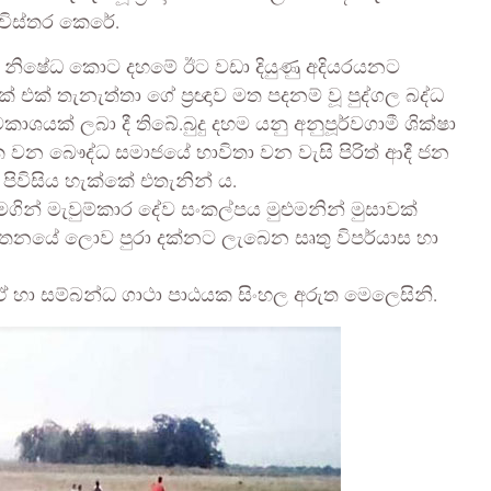
විස්තර කෙරේ.
නිෂේධ කොට දහමේ ඊට වඩා දියුණු අදියරයනට
් එක් තැනැත්තා ගේ ප්‍රඥාව මත පදනම් වූ පුද්ගල බද්ධ
කාශයක් ලබා දී තිබේ.බුදු දහම යනු අනුපූර්වගාමී ශික්ෂා
 වන බෞද්ධ සමාජයේ භාවිතා වන වැසි පිරිත් ආදී ජන
පිවිසිය හැක්කේ එතැනින් ය.
මගින් මැවුම්කාර දේව සංකල්පය මුළුමනින් මුසාවක්
තනයේ ලොව පුරා දක්නට ලැබෙන සෘතු විපර්යාස හා
 ඒ හා සම්බන්ධ ගාථා පාඨයක සිංහල අරුත මෙලෙසිනි.