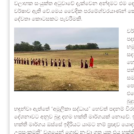
වලාහක සංයුක්ත අටුවාවේ දැක්වෙන අන්දමට එම දෙවි
වර්ෂාව ඇති වේ.මෙය වෛදික පරමේශ්වරයාණන් කෙනක
දේවතා කොටසකට පැවරීමකි.
වර
පද
හම
සද
භෞ
පත
සම
පෙ
එස
බු
හඳුන්වා ඇත්තේ “අමූලිකා සද්ධාය” හෙවත් පදනම් විරහි
දේශනාවට අනුව බුදු දහම භක්ති මාර්ගයක් නොවේ
භක්ති මාර්ගය ඔස්සේ ඉදිරියට යාමට නම් ප්‍රඥාව යො
උපසංකමති” වශයෙන් ගොඩ නංවා ගත යුතු එය භක්තියෙ