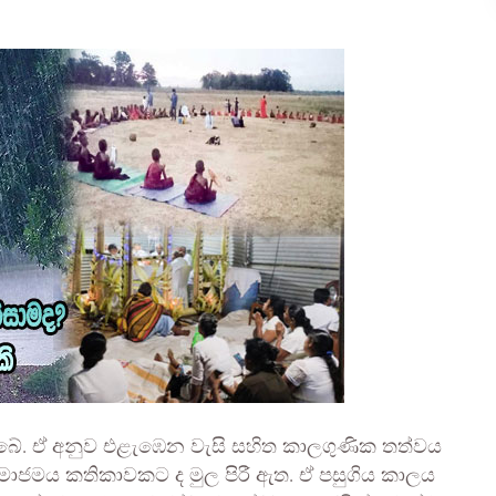
ිබේ. ඒ අනුව එළැඹෙන වැසි සහිත කාලගුණික තත්වය
 සමාජමය කතිකාවකට ද මුල පිරී ඇත. ඒ පසුගිය කාලය