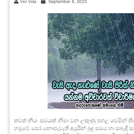
September 4, 2023
Vini Vida
තවත් නියං සමයක් නිමා වන ලකුණු පහළ වෙමින් ත
හමුවේ පෙර නොපැවැති අයුරින් බුදු සමය හා සබැඳි