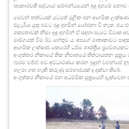
(ආකාරවතී සද්ධාය) සම්බන්ධයෙන් බුදු දහමේ මනාව 
මෙවන් තත්වයක් යටතේ මූලික ජන ආගමික ලක්ෂණ 
එළැඹිය යුතු බවට බුදු දහමින් යෝජනා වී නැත. එය එක
ශක්‍යතාවක් නිසා බුදු දහමින් ඒ සඳහා සැමට විවෘත අව
මාර්ගයක් වීම ඊට හේතුව ය. අපගේ මාතෘකාවට පාදක
ආගමික ලක්ෂණ කෙරෙහි ධර්ම ශාස්ත්‍රීය ප්‍රවේශයකට 
අංගුත්තර නිකායේ තික නිපාතයේ තිත්ථායතන සූත්‍රය 
(පරම වජ්ජ) බව අවධාරණය කරන බුදුන් වහන්සේ නූ
ගලපා ගත හැකි කරුණු සම්භාරයක් ද දක්වා තිබේ.
අංගුත්තර නිකායේ එන අධම්මික සූත්‍රයෙහි දැක්වෙන