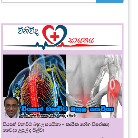
වියපත් වනවිට බහුල සයටිකා – කායික රෝග විශේෂඥ
වෛද්‍ය උපුල් ද සිල්වා