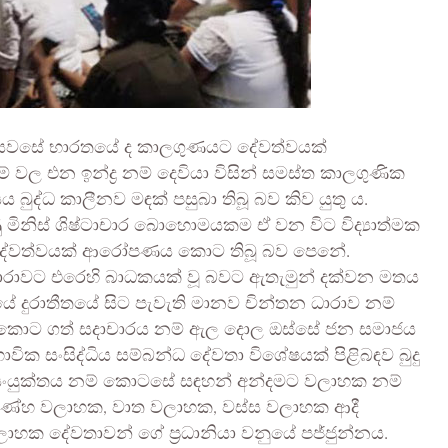
 වන සියවසේ භාරතයේ ද කාලගුණයට දේවත්වයක්
 වල එන ඉන්ද්‍ර නම් දෙවියා විසින් සමස්ත කාලගුණික
බුද්ධ කාලීනව මඳක් පසුබා තිබූ බව කිව යුතු ය.
ණු මිනිස් ශිෂ්ටාචාර බොහොමයකම ඒ වන විට විද්‍යාත්මක
ට දේවත්වයක් ආරෝපණය කොට තිබූ බව පෙනේ.
 ධාරාවට එරෙහි බාධකයක් වූ බවට ඇතැමුන් දක්වන මතය
ුවූයේ දුරාතීතයේ සිට පැවැති මානව චින්තන ධාරාව නම්
ුල් කොට ගත් සදාචාරය නම් ඇල දොල ඔස්සේ ජන සමාජය
වික සංසිද්ධිය සම්බන්ධ දේවතා විශේෂයක් පිළිබඳව බුදු
 සංයුක්තය නම් කොටසේ සඳහන් අන්දමට වලාහක නම්
උණ්හ වලාහක, වාත වලාහක, වස්ස වලාහක ආදී
හක දේවතාවන් ගේ ප්‍රධානියා වනුයේ පජ්ජුන්නය.