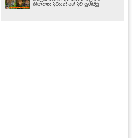
කියාපාන දිවියන් ගේ දිවි සුරකිමු