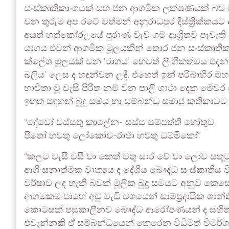
සංස්කෘතිකාංගයක් සහ ජන ආගමික ලක්ෂණයක් බව මානව
වන තුරුම අප රටේ වත්මන් අනුරාධපුර දිස්ත්‍රික්කයට
අයත් හත්කෝරලයේ පුරාණ වැව් ගම් ආශ්‍රිතව පැවැති ප්
යාගය එවන් ආගමික මූලයකින් තොර ජන සංස්කෘතිකාංග
ක්ලේශ මූලයක් වන ‘රාගය’ හෙවත් ලිංගිකත්වය පදනම් 
බලිය’ ලෙස ද හඳුන්වන ලදී. එහෙත් ඉන් පරිබාහිර 
භාවිතා වූ වැසි පිරිත නම් වන පාලි ගාථා දෙක මෙව
ඉහත සඳහන් බුදු සමය හා සම්බන්ධ සමාජ කතිකාවට තු
“දේවෝ වස්සතු කාලේන- සස්ස සම්පත්ති හෝතුච
පීතෝ භවතු ලෝකෝච-රාජා භවතු ධම්මිකෝ”
“කලට වැසී වසී වා කෙත් වතු සාර වේ වා ලොව සතු
ආශිංසනාත්මක වාක්‍යය ද දේශීය බෞද්ධ සංස්කෘතිය වි
වර්ෂාව ලද හැකි බවක් මූලික බුදු සමයට අනුව 
ආගමකම පාහේ අඩු වැඩි වශයෙන් සාම්ප්‍රදායික ශාන්
කොටසක් පසුකාලීනව බෞද්ධ ආරෝපණයන් ද සහිතව ශ
එවැන්නකි ඒ සම්බන්ධයෙන් කෙරෙන විධිමත් විමර්ශන