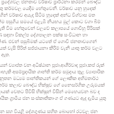
 ප්‍රදේශවල ජනතාව වර්ෂාව ප්‍රාර්ථනා කරමින් බෞද්ධ
යාතු කර්මවල යෙදීම හේතුවෙනි. වර්ෂාව යනු හුදෙක්
ින් වර්ෂාව අයැද සිටීම හුදෙක් අන්ධ විශ්වාස මත
න්ම පසුගිය සමයේ එළැඹි නියඟය මුල් කොට වගා බිම්
ැති වීම හේතුවෙන් වලවේ කලාපයේ ගොවීහු පිරිසක්
 සඳහා විකල්ප දේශපාලන පක්ෂ සංවිධාන හා
නිණ. එවන් පසුබිමක් යටතේ ඒ ගොවි ජනතාවගෙන්
 වැසි පිරිත් සජ්ජායනා කිරීම් වැනි යාතු කර්ම වලට
ට ඇත.
න් ව්‍යාප්ත වන අධිෂ්ඨාන පූජා,ආශීර්වාද පූජා,කප් රුක්
කි අසම්ප්‍රදායික ශාන්ති කර්ම සමුදාය තුළ ව්‍යාපාරික
.නූතන මධ්‍යම පාන්තිකයන් ගේ ලෞකික අභිමතාර්ථ
 කර්ම කලාව බෞද්ධ භික්ෂුව ගේ නෛසර්ගික උරුමයක්
රදායක් වෙතට පිවිසි භික්ෂූන් විසින් මෙහෙයවන බව ද
දායික ග්‍රාමීය ජන සංස්කෘතිකාංග ඒ ගණයට ඇද දැමිය යුතු
වර්තන සහ වියළි දේශගුණය සහිත බොහෝ රටවල ජන