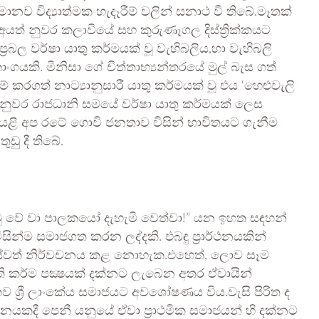
 විද්‍යාත්මක හැදෑරීම් වලින් සනාථ වී තිබේ.මෑතක්
 අයත් නුවර කලාවියේ සහ කුරුණෑගල දිස්ත්‍රික්කයට
‍රබල වර්ෂා යාතු කර්මයක් වූ වැහිබලිය,හා වැහිබලි
යකි. මිනිසා ගේ චිත්තාභ්‍යන්තරයේ මුල් බැස ගත්
කරගත් නාට්‍යානුසාරී යාතු කර්මයක් වූ එය ‘හෙළුවැලි
මහනුවර රාජධානි සමයේ වර්ෂා යාතු කර්මයක් ලෙස
ර යළි අප රටේ ගොවි ජනතාව විසින් භාවිතයට ගැනීම
ඩු දී තිබේ.
ටු වේ වා පාලකයෝ දැහැමි වෙත්වා!” යන ඉහත සඳහන්
සින්ම සමාජගත කරන ලද්දකි. එබඳු ප්‍රාර්ථනයකින්
කෙසේවත් නිර්වචනය කළ නොහැක.එහෙත්, ලොව සෑම
ති කර්ම පක්‍ෂයක් දක්නට ලැබෙන අතර ඒවායින්
්‍රී ලාංකේය සමාජයට අවශෝෂණය විය.වැසි පිරිත ද
යකදී පෙනී යනුයේ ඒවා ප්‍රාථමික සමාජයන් හි දක්නට