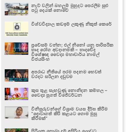
නැව් වලින් බහලුම් මුහුදට පෙරලීම සුළු
පටු දෙයක් නොවේ
විශ්වවිද්‍යාල කඩඉම් ලකුණු නිකුත් කෙරේ
ප්‍රවේසම් වන්න; එල් නිනෝ යනු පාරිසරික
හෘද රෝග අවදානමකි – හෘදවේද
විශේෂඥ වෛද්‍ය මහාචාර්ය නාමල්
විජයසිංහ
අපරාධ නීතියේ පරම පදනම හෙවත්
වරදට සරිලන දඬුවම
කුස තුළ සැඟවුණු නොනිදන කම්හල –
වෛද්‍ය සුගත් විජේවර්ධන
විනිසුරුවන්ගේ විශ්‍රාම වයස දීර්ඝ කිරීම
“දොවාගත් කිරි කළයට ගොම මුසු
කිරීමක්”
සිරිලක සොබා දම් අසිරිය ලොවට