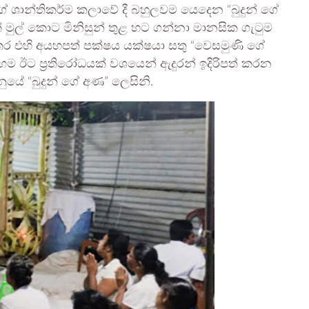
 ශාන්තිකර්ම කලාවේ දී බහුලවම යෙදෙන “බුදුන් ගේ
මුල් කොට මිනිසුන් තුළ හට ගන්නා මානසික ගැටුම
ර එහි අයහපත් පක්ෂය යක්ෂයා සතු “වෙසමුණි ගේ
 ඊට ප්‍රතිරෝධයක් වශයෙන් ඇදුරන් ඉදිරිපත් කරන
ේ “බුදුන් ගේ අණ” ලෙසිනි.