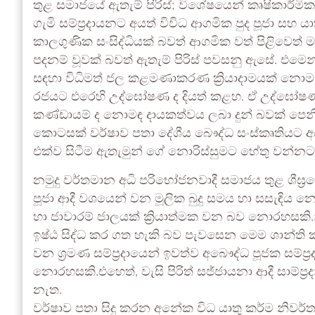
තුළ සමාජයේ ඇතැම් පිරිස්; විශේෂයෙන් කෘෂිකාර්මික
ගැමි සම්ප්‍රදායනට අයත් විවිධ ආගමික පුද පූජා සහ 
කාලගුණික සංසිද්ධියක් බවත් ආගමික වත් පිළිවෙත් මග
පදනම් වූවක් බවත් ඇතැම් පිරිස් පවසනු ඇසේ. එමෙ
සඳහා විධිමත් ජල කළමණාකරණ ක්‍රියාදාමයක් නොම
රජයට එරෙහි උද්ඝෝෂණ ද දියත් කළහ. ඒ උද්ඝෝෂණ
කණ්ඩායම් ද නොමඳ දායකත්වය ලබා දුන් බවක් පෙ
කොටසක් වර්ෂාව පතා දේශීය බෞද්ධ සංස්කෘතියට අයත්
එක්ව සිටීම ඇතැමුන් ගේ නොරිස්සුමට හේතු වන්න
නමුදු වර්තමාන අධි පරිභෝජනවාදී සමාජය තුළ ශීඝ්‍රයෙ
පූජා ආදී වශයෙන් වන මූලික බුදු සමය හා සසැඳිය නොහැ
හා ජාවාරම් ජාලයක් ක්‍රියාත්මක වන බව නොරහසකි
ඉෂ්ඨ සිද්ධ කර ගත හැකි බව පැවසෙන මෙම ශාන්ති
වන ශ්‍රමණ සම්ප්‍රදායෙන් ඉවත්ව අබෞද්ධ පූජක සම්ප්‍
නොරහසකි.එහෙත්, වැසි පිරිත් සජ්ජායනා ආදී සාම්ප්‍ර
නැත.
වර්ෂාව පතා සිදු කරන අනේක විධ යාතු කර්ම නි