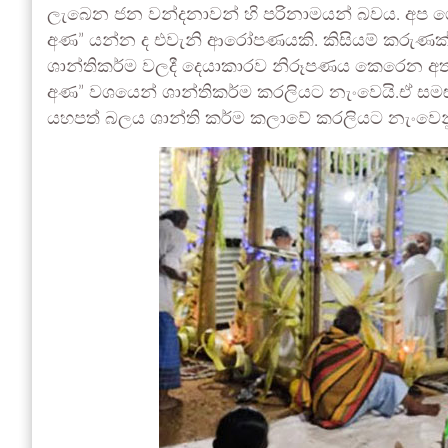
ලැබෙන ජන වන්දනාවන් හි පරිනාමයන් බවය. අප ගේ
අණ” යන්න ද එවැනි ආරෝපණයකි. කිසියම් කරුණක් 
ශාන්තිකර්ම වලදී දෙයාකාරව නිරූපණය කෙරෙන අත
අණ” වශයෙන් ශාන්තිකර්ම කරලියට නැංවෙයි.ඒ සමඟම
යහපත් බලය ශාන්ති කර්ම කලාවේ කරලියට නැංවෙනුය