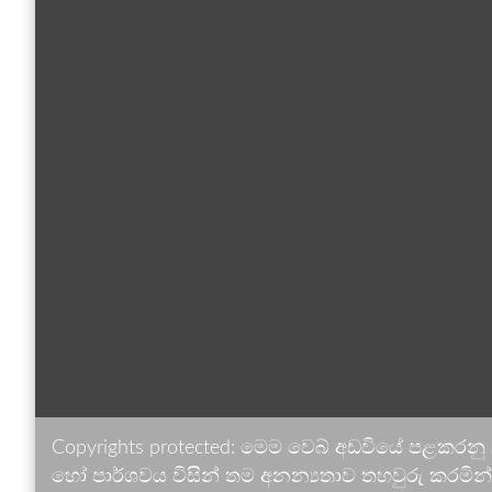
Copyrights protected: මෙම වෙබ් අඩවියේ පළකරනු
හෝ පාර්ශවය විසින් තම අනන්‍යතාව තහවුරු කරමින් ඉ