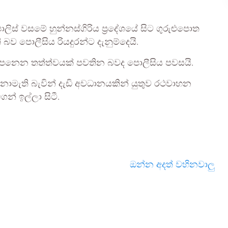
ස් වසමේ හුන්නස්ගිරිය ප්‍රදේශයේ සිට ගුරුළුපොත
ි බව පොලීසිය රියදුරන්ට දැනුම්දෙයි.
පෙනෙන තත්ත්වයක් පවතින බවද පොලීසිය පවසයි.
 නොමැති බැවින් දැඩි අවධානයකින් යුතුව රථවාහන
න් ඉල්ලා සිටී.
ඔන්න අදත් වහිනවාලු