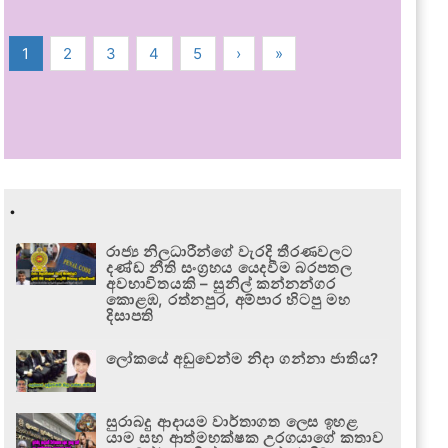
1
2
3
4
5
›
»
.
රාජ්‍ය නිලධාරීන්ගේ වැරදි තීරණවලට
දණ්ඩ නීති සංග්‍රහය යෙදවීම බරපතල
අවභාවිතයකි – සුනිල් කන්නන්ගර
කොළඹ, රත්නපුර, අම්පාර හිටපු මහ
දිසාපති
ලෝකයේ අඩුවෙන්ම නිදා ගන්නා ජාතිය?
සුරාබදු ආදායම වාර්තාගත ලෙස ඉහළ
යාම සහ ආත්මභක්ෂක උරගයාගේ කතාව