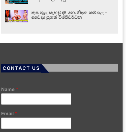
කුස තුළ සැඟවුණු නොනිදන කම්හල –
වෛද්‍ය සුගත් විජේවර්ධන
CONTACT US
Name
*
Email
*