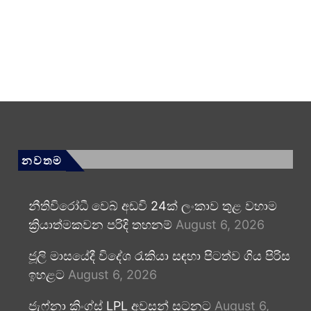
නවතම
නීතිවිරෝධී වෙබ් අඩවි 24ක් ලංකාව තුළ වහාම
ක්‍රියාත්මකවන පරිදි තහනම්
August 6, 2026
ජූලි මාසයේදී විදේශ රැකියා සඳහා පිටත්ව ගිය පිරිස
ඉහළට
August 6, 2026
ජැෆ්නා කිංග්ස් LPL අවසන් සටනට
August 6,