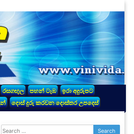
රසගඟුල
පහන් ටැඹ
ඉරා අදුරුපට
න්
දොස් දුරු කරවන දොස්තර උපදෙස්