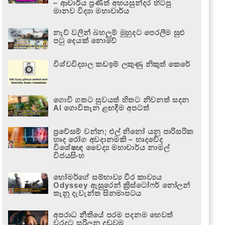
– ආචාර්ය ප්‍රණීත් අභයසුන්දර හිටපු
මානව විද්‍යා මහාචාර්ය
නැව් වලින් බහලුම් මුහුදට පෙරලීම සුළු
පටු දෙයක් නොවේ
විශ්වවිද්‍යාල කඩඉම් ලකුණු නිකුත් කෙරේ
ගොවි ගතට සුවයත් හිතට නිවනත් සදන
AI ගොවිතැන ළඟදීම අපටත්
ප්‍රවේසම් වන්න; එල් නිනෝ යනු පාරිසරික
හෘද රෝග අවදානමකි – හෘදවේද
විශේෂඥ වෛද්‍ය මහාචාර්ය නාමල්
විජයසිංහ
හෝමර්ගේ සම්භාව්‍ය වීර කාව්‍යය
Odyssey ඇසුරෙන් ක්‍රිස්ටෝෆර් නෝලන්
තැනූ දැවැන්ත සිනමාපටය
අපරාධ නීතියේ පරම පදනම හෙවත්
වරදට සරිලන දඬුවම