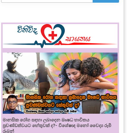
මානසික රෝග සඳහා ලබාදෙන ඖෂධ භාවිතය
ප්‍රචණ්ඩත්වයට හේතුවක් ද?- විශේෂඥ මනෝ වෛද්‍ය රූමි
රූබන්