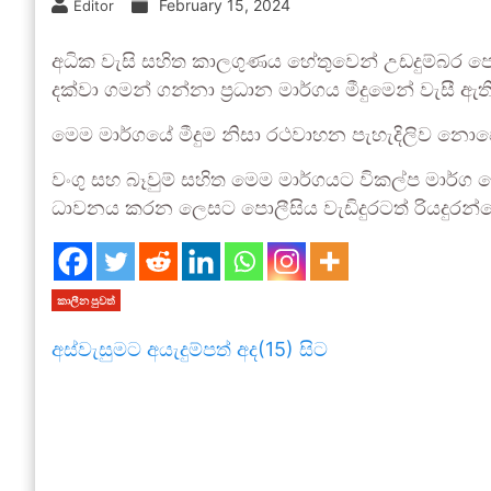
February 15, 2024
Editor
අධික වැසි සහිත කාලගුණය හේතුවෙන් උඩදුම්බර පොලි
දක්වා ගමන් ගන්නා ප්‍රධාන මාර්ගය මීදුමෙන් වැසී ඇත
මෙම මාර්ගයේ මීදුම නිසා රථවාහන පැහැදිලිව නො
වංගු සහ බෑවුම් සහිත මෙම මාර්ගයට විකල්ප මාර්ග
ධාවනය කරන ලෙසට පොලීසිය වැඩිදුරටත් රියදුරන්ගෙ
කාලීන පුවත්
අස්වැසුමට අයැදුම්පත් අද(15) සිට