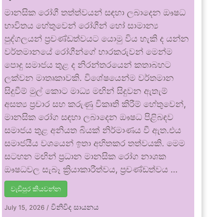
මානසික රෝගී තත්ත්වයන් සඳහා ලබාදෙන ඖෂධ
භාවිතය හේතුවෙන් රෝගීන් හෝ සාමාන්‍ය
පුද්ගලයන් ප්‍රචණ්ඩත්වයට යොමු විය හැකි ද යන්න
වර්තමානයේ රෝගීන්ගේ භාරකරුවන් මෙන්ම
පොදු සමාජය තුළ ද නිරන්තරයෙන් කතාබහට
ලක්වන මාතෘකාවකි. විශේෂයෙන්ම වර්තමාන
සිදුවීම් මුල් කොට මාධ්‍ය මඟින් සිදුවන ඇතැම්
අසත්‍ය ප්‍රචාර සහ කරුණු විකෘති කිරීම් හේතුවෙන්,
මානසික රෝග සඳහා ලබාදෙන ඖෂධ පිළිබඳව
සමාජය තුළ අනියත බියක් නිර්මාණය වී ඇත.එය
සමාජයීය වශයෙන් ඉතා අහිතකර තත්වයකි. මෙම
සටහන මඟින් ප්‍රධාන මානසික රෝග නාශක
ඖෂධවල සැබෑ ක්‍රියාකාරීත්වය, ප්‍රචණ්ඩත්වය …
වැඩිපුර කියවන්න
විනිවිද සායනය
July 15, 2026
/