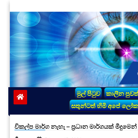
Skip
to
content
vinivida.lk
මුල් පිටුව
කාලීන පුවත
සතුන්ටත් හිමි අපේ ලෝ
විකල්ප මාර්ග නැහැ – ප්‍රධාන මාර්ගයක් මීදුමෙන්