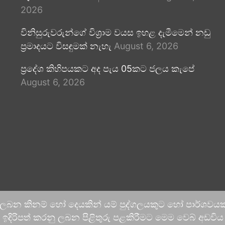
2026
විනිසුරුවරුන්ගේ විශ්‍රාම වයස ඉහළ දැමීමෙන් නඩු
ප්‍රමාදයට විසඳුමක් නැහැ
August 6, 2026
ප්‍රදේශ කිහිපයකට අද පැය 05කට ජලය කැපේ
August 6, 2026
 ලබන කිනම් හෝ දෙයකින් යම් පුද්ගලයකුට හෝ පාර්ශවයකට
දිරිපත් කරනු ලබන පිළිතුරු පළකිරීමට මෙම වෙබ් අඩවිය ආච