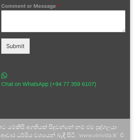
Comment or Message
*
Submit
Chat on WhatsApp (+94 77 359 6107)
 යම්කිසි අගතියක් සිදුවන්නේ නම් එම පුද්ගලයා
ාර ධර්මීය වශයෙන් බැඳී සිටී. 'www.vinivida.lk' ©