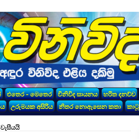
්
එතෙර - මෙතෙර
විනිවිද සායනය
හරිත දනව්ව
කය
උරුමයක අසිරිය
නිතර නොඇසෙන කතා
කාටූ
 වැසීයයි