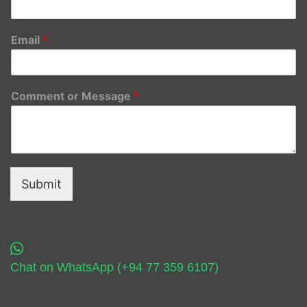
Email
*
Comment or Message
*
Submit
Chat on WhatsApp (+94 77 359 6107)