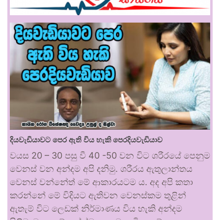
දියවැඩියාවට පෙර ඇති විය හැකි පෙරදියවැඩියාව
වයස 20 – 30 පසු වී 40 -50 වන විට ශරීරයේ පෙනුම
වෙනස් වන අන්දම අපි දනිමු. ශරීරය ඇතුලාන්තය
වෙනස් වන්නේත් මේ ආකාරයටම ය. අද අපි කතා
කරන්නේ මේ විදියට ඇතිවන වෙනස්කම තුළින්
ඇතැම් විට ලෙඩක් නිර්මාණය විය හැකි අන්දම