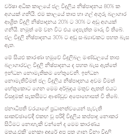
වර්ෂා අධික කාලයේ ජල විදුලිය නිෂ්පාදනය 80% ක
අගයක් ගනියි. එම කාලයේ තාප හා ගල් අගුරු බලාගාර
ආශ්‍රිත විදුලි නිෂ්පාදනය 20% ට 30% ට අඩු අගයක්
ගනියි. නමුත් මේ වන විට එය දෙපැත්ත මාරු වී තිබේ.
ජල විදුලි නිෂ්පාදනය 30% ට අඩු සංඛ්‍යාවකට පහත බැස
ඇත.
මේ සියළු කාරණා හමුවේ විදුලිබල මණ්ඩලයේ තාප
බලාගාරවල විදුලි නිෂ්පාදනය ද පහත බැස ඇත්තේ
ඉන්ධන නොමැතිකම හේතුවෙනි. ඉන්ධන
නොමැතිවීමත් ජල විදුලිය නිෂ්පාදනය අවම වීමත්
හේතුකොට ගෙන මෙම අර්බුදය මතුව ඇතත් එයට
විසඳුමක් සැකසීමට ආණ්ඩුව අපොහොසත් වී තිබේ.
ජනාධිපති වරයාගේ ප්‍රධානත්වයෙන් පැවැති
සාකච්ඡාවේදී එකඟ වූ පරිදි විදුලිය කප්පාදු නොකර
සිටීමට නොහැකි වන්නේ ද මෙම කාරණය
මතය.එකි`නෙකා අඳුරේ අප පත ගානු විනා විදුලි