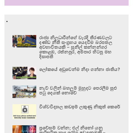
.
රාජ්‍ය නිලධාරීන්ගේ වැරදි තීරණවලට
දණ්ඩ නීති සංග්‍රහය යෙදවීම බරපතල
අවභාවිතයකි – සුනිල් කන්නන්ගර
කොළඹ, රත්නපුර, අම්පාර හිටපු මහ
දිසාපති
ලෝකයේ අඩුවෙන්ම නිදා ගන්නා ජාතිය?
නැව් වලින් බහලුම් මුහුදට පෙරලීම සුළු
පටු දෙයක් නොවේ
විශ්වවිද්‍යාල කඩඉම් ලකුණු නිකුත් කෙරේ
ප්‍රවේසම් වන්න; එල් නිනෝ යනු
පාරිසරික හෘද රෝග අවදානමකි –