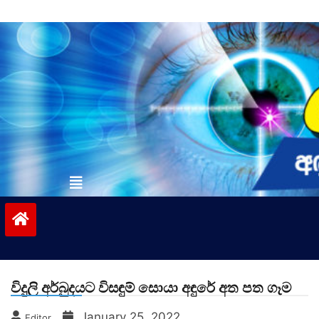
Skip
to
content
vinivida.lk
විදුලි අර්බුදයට විසඳුම් සොයා අඳුරේ අත පත ගෑම
January 25, 2022
Editor