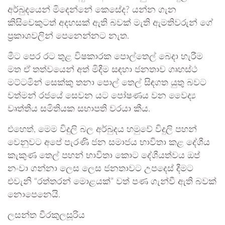
අර්බුදයෙන් මිදෙන්නේ කෙසේද? යන්න ගැන
කිසිවෙකුටත් අදහසක් ඇති බවක් මැති ඇමතිවරුන් ගේ
ප්‍රකාශවලින් පෙනෙන්නට නැත.
මීට පෙර රට තුළ විෂකාරක පොල්තෙල් බෙදා හැරීම
මත ඒ තත්වයෙන් අත් මිදීම සඳහා ජනතාව ගෘහස්ථ
මට්ටමින් සෙක්කු තනා පොල් තෙල් සිඳගත යුතු බවට
වත්මන් රජයේ සෙවන යට පෝෂණය වන වෛද්‍ය
වෘත්තීය සමිතියක සභාපති වරයා කීය.
එහෙත්, මෙම විදුලි බල අර්බුදය හමුවේ විදුලි පහන්
වෙනුවට අපේ පැරණි ජන සමාජය භාවිතා කළ දේශීය
කැකුණ තෙල් පහන් භාවිතා කොට දේශීයත්වය ඔප්
නංවා ගන්නා ලෙස ලෙස ජනතාවට උපදෙස් දීමට
එවැනි “රත්තරන් මොළයක්” වත් පණ ගැන්වී ඇති බවක්
නොපෙනෙයි.
ලසන්ත වීරකුලසූරිය