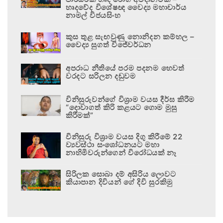
හෘදවේද විශේෂඥ වෛද්‍ය මහාචාර්ය
නාමල් විජයසිංහ
කුස තුළ සැඟවුණු නොනිදන කම්හල –
වෛද්‍ය සුගත් විජේවර්ධන
අපරාධ නීතියේ පරම පදනම හෙවත්
වරදට සරිලන දඬුවම
විනිසුරුවන්ගේ විශ්‍රාම වයස දීර්ඝ කිරීම
“දොවාගත් කිරි කළයට ගොම මුසු
කිරීමක්”
විනිසුරු විශ්‍රාම වයස දිගු කිරීමේ 22
ව්‍යවස්ථා සංශෝධනයට මහා
නාහිමිවරුන්ගෙන් විරෝධයක් නෑ
සිරිලක සොබා දම් අසිරිය ලොවට
කියාපාන දිවියන් ගේ දිවි සුරකිමු