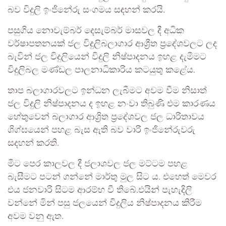
බව විදුලි ඉංජිනේරු සංගමය සඳහන් කරයි.
පසුගිය නොවැම්බර් දෙසැම්බර් මාසවල දී අධික
වර්ෂාපතනයක් ජල විදුලිබලාගාර ආශ්‍රීත ප්‍රදේශවලට ලද
බැවින් ජල විදුලියෙන් විදුලි නිෂ්පාදනය ඉහළ දැමීමට
විදුලිබල මණ්ඩල පාලනාධිකාරිය කටයුතු කළේය.
තාප බලාගාරවලට ඉන්ධන ලැබීමට අවම වීම නිසාත්
ජල විදුලි නිෂ්පාදනය ද ඉහළ නංවා තිබුණි එම කාරණය
හේතුවෙන් බලාගාර ආශ්‍රිත ප්‍රදේශවල ජල ධාරිතාවය
ශිග්‍ඝයෙන් පහළ බැස ඇති බව වාරි ඉංජිනේරුවරු
සදහන් කරති.
මීට පෙර කාලවල දී ජලාශවල ජල මට්ටම පහළ
බැසීමට පටන් ගන්නේ මාර්තු මුල සිට ය. එහෙත් මෙවර
එය ජනවාරි සිටම ආරම්භ වී තිබේ.එයින් පැහැදිලි
වන්නේ මින් පසු ජලයෙන් විදුලිය නිෂ්පාදනය කිරීම
අවම වනු ඇත.