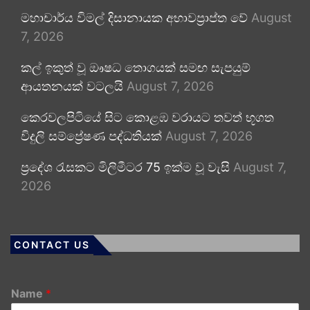
මහාචාර්ය විමල් දිසානායක අභාවප්‍රාප්ත වේ
August
7, 2026
කල් ඉකුත් වූ ඖෂධ තොගයක් සමඟ සැපයුම්
ආයතනයක් වටලයි
August 7, 2026
කෙරවලපිටියේ සිට කොළඹ වරායට තවත් භූගත
විදුලි සම්ප්‍රේෂණ පද්ධතියක්
August 7, 2026
ප්‍රදේශ රැසකට මිලිමීටර 75 ඉක්ම වූ වැසි
August 7,
2026
CONTACT US
Name
*