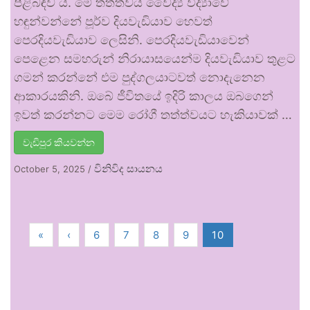
පිළිබඳව ය. මේ තත්ත්වය වෛද්‍ය විද්‍යාවේ
හඳුන්වන්නේ පූර්ව දියවැඩියාව හෙවත්
පෙරදියවැඩියාව ලෙසිනි. පෙරදියවැඩියාවෙන්
පෙළෙන සමහරුන් නිරායාසයෙන්ම දියවැඩියාව තුළට
ගමන් කරන්නේ එම පුද්ගලයාටවත් නොදැනෙන
ආකාරයකිනි. ඔබේ ජීවිතයේ ඉදිරි කාලය ඔබගෙන්
ඉවත් කරන්නට මෙම රෝගී තත්ත්වයට හැකියාවක් …
වැඩිපුර කියවන්න
විනිවිද සායනය
October 5, 2025
/
«
‹
6
7
8
9
10