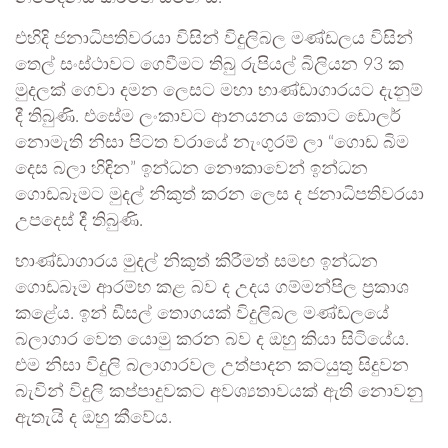
එහිදි ජනාධිපතිවරයා විසින් විදුලිබල මණ්ඩලය විසින්
තෙල් සංස්ථාවට ගෙවීමට තිබු රුපියල් බිලියන 93 ක
මුදලක් ගෙවා දමන ලෙසට මහා භාණ්ඩාගාරයට දැනුම්
දී තිබුණි. එසේම ලංකාවට ආනයනය කොට ඩොලර්
නොමැති නිසා පිටත වරායේ නැංගුරම් ලා “ගොඩ බිම
දෙස බලා හිඳින” ඉන්ධන නෞකාවෙන් ඉන්ධන
ගොඩබෑමට මුදල් නිකුත් කරන ලෙස ද ජනාධිපතිවරයා
උපදෙස් දී තිබුණි.
භාණ්ඩාගාරය මුදල් නිකුත් කිරීමත් සමඟ ඉන්ධන
ගොඩබෑම ආරම්භ කළ බව ද උදය ගම්මන්පිල ප්‍රකාශ
කළේය. ඉන් ඩීසල් තොගයක් විදුලිබල මණ්ඩලයේ
බලාගාර වෙත යොමු කරන බව ද ඔහු කියා සිටියේය.
එම නිසා විදුලි බලාගාරවල උත්පාදන කටයුතු සිදුවන
බැවින් විදුලි කප්පාදුවකට අවශ්‍යතාවයක් ඇති නොවනු
ඇතැයි ද ඔහු කීවේය.