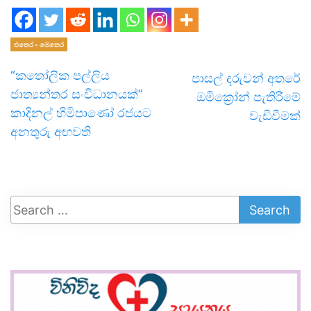
එතෙර - මෙතෙර
“කතෝලික පල්ලිය
පාසල් දරුවන් අතරේ
ජාත්‍යන්තර සංවිධානයක්”
ඔමික්‍රෝන් පැතිරීමේ
කාදිනල් හිමිපාණෝ රජයට
වැඩිවීමක්
අනතුරු අඟවති