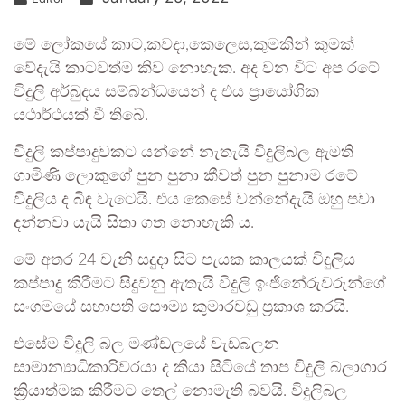
මේ ලෝකයේ කාට,කවදා,කෙලෙස,කුමකින් කුමක්
වේදැයි කාටවත්ම කිව නොහැක. අද වන විට අප රටේ
විදුලි අර්බුදය සම්බන්ධයෙන් ද එය ප්‍රායෝගික
යථාර්ථයක් වී තිබේ.
විදුලි කප්පාදුවකට යන්නේ නැතැයි විදුලිබල ඇමති
ගාමිණි ලොකුගේ පුන පුනා කීවත් පුන පුනාම රටේ
විදුලිය ද බිඳ වැටෙයි. එය කෙසේ වන්නේදැයි ඔහු පවා
දන්නවා යැයි සිතා ගත නොහැකි ය.
මේ අතර 24 වැනි සදුදා සිට පැයක කාලයක් විදුලිය
කප්පාදු කිරීමට සිදුවනු ඇතැයි විදුලි ඉංජිනේරුවරුන්ගේ
සංගමයේ සභාපති සෞම්‍ය කුමාරවඩු ප්‍රකාශ කරයි.
එසේම විදුලි බල මණ්ඩලයේ වැඩබලන
සාමාන්‍යාධිකාරිවරයා ද කියා සිටියේ තාප විදුලි බලාගාර
ක්‍රියාත්මක කිරීමට තෙල් නොමැති බවයි. විදුලිබල