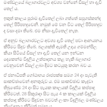
මණ්ඩලයේ බලාගාරවලට අවශ්‍ය වන්නේ ඩීසල් හා දැවි
තෙල් ය.
ඉකුත් කාලය පුරාම දැවිතෙල් ලබා ගත්තේ සපුගස්කන්ද
තෙල් පිරිපහදුවෙනි. නමුත් මේ වන විට තෙල් පිරිපහදුව
ද වසා දමා තිබේ. එම නිසා දැවිතෙල් නැත.
ඒ අනුව බලාගාරවලට අවශ්‍ය දැවි තෙල් පවා ආනයනය
කිරීමට සිදුව තිබේ. බලශක්ති ඇමති උදය ගම්මන්පිල
කියා සිටියේ ඩීසල් හා දැවි තෙල් යන ඉන්ධන
දෙකෙන්ම විදුලිය උත්පාදනය කළ හැකි බලාගාර
වෙනුවෙන් ඩීසල් ලබා දීමට කටයුතු කරන බව ය.
ඒ ජනාධිපති ගෝඨාභය රාජපක්ෂ සමග 24 දා පැවැති
සාකච්ඡාවෙන් අනතුරුව ය. එම සාකච්ඡාව කැදවා
තිබුණේම 24 දා සිට පැයක කාලයක් විදුලිය කප්පාදු
කිරීමටත්, 28 සිකුරාදා සිට පැය 4 ක කාලයක් විදුලිය
කප්පාදු කිරීමට සිදුවන බවටත් ලංකා විදුලිබල මණ්ඩලය
නිවේදනය කිරීමත් සමඟ ය.