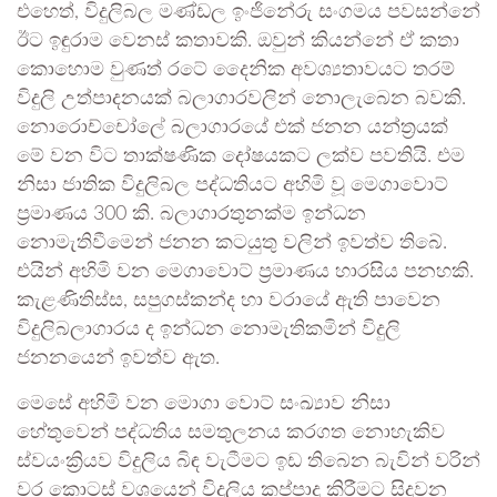
එහෙත්, විදුලිබල මණ්ඩල ඉංජිනේරු සංගමය පවසන්නේ
ඊට ඉඳුරාම වෙනස් කතාවකි. ඔවුන් කියන්නේ ඒ කතා
කොහොම වුණත් රටේ දෛනික අවශ්‍යතාවයට තරම්
විදුලි උත්පාදනයක් බලාගාරවලින් නොලැබෙන බවකි.
නොරොච්චෝලේ බලාගාරයේ එක් ජනන යන්ත්‍රයක්
මේ වන විට තාක්ෂණික දෝෂයකට ලක්ව පවතියි. එම
නිසා ජාතික විදුලිබල පද්ධතියට අහිමි වූ මෙගාවොට්
ප්‍රමාණය 300 කි. බලාගාරතුනක්ම ඉන්ධන
නොමැතිවීමෙන් ජනන කටයුතු වලින් ඉවත්ව තිබේ.
එයින් අහිමි වන මෙගාවොට් ප්‍රමාණය හාරසිය පනහකි.
කැළණිතිස්ස, සපුගස්කන්ද හා වරායේ ඇති පාවෙන
විදුලිබලාගාරය ද ඉන්ධන නොමැතිකමින් විදුලි
ජනනයෙන් ඉවත්ව ඇත.
මෙසේ අහිමි වන මොගා වොට් සංඛ්‍යාව නිසා
හේතුවෙන් පද්ධතිය සමතුලනය කරගත නොහැකිව
ස්වයංක්‍රියව විදුලිය බිඳ වැටීමට ඉඩ තිබෙන බැවින් වරින්
වර කොටස් වශයෙන් විදුලිය කප්පාදු කිරීමට සිදුවන