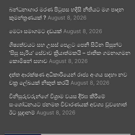
බන්ධනාගාර මරණ පිටුපස හදිසි නීතියට මග පාදන
කුමන්ත්‍රණයක් ?
August 8, 2026
මෙටා සමාගමට දඩයක්
August 8, 2026
ශිෂ්‍යත්වයට සහ උසස් පෙළට පෙනී සිටින සිසුන්ට
‘සිසු සැරිය’ සේවාව ක්‍රියාත්මකයි – ජාතික ගමනාගමන
කොමිෂන් සභාව
August 8, 2026
දත්ත ආරක්ෂණ අධිකාරියෙන් රාජ්‍ය අංශය සඳහා නව
චක්‍ර ලේඛයක් නිකුත් කරයි
August 8, 2026
විනිසුරුවරුන්ගේ විශ්‍රාම වයස දීර්ඝ කිරීමේ
සංශෝධනයට ජනමත විචාරණයක් අවශ්‍ය වුවහොත්
ඊට සූදානම්
August 8, 2026