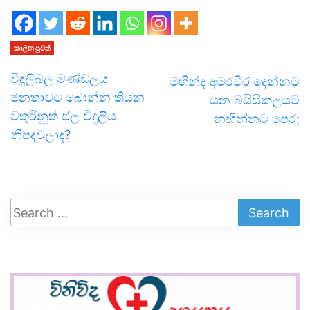
කාලීන පුවත්
විදුලිබල මණ්ඩලය
මහින්ද අමරවීර දෙන්නට
ජනතාවට බොන්න තියන
යන බයිසිකලයට
වතුරිනුත් ජල විදුලිය
නඟින්නට පෙර;
නිපදවලාද?