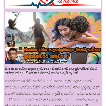
මානසික රෝග සඳහා ලබාදෙන ඖෂධ භාවිතය ප්‍රචණ්ඩත්වයට
හේතුවක් ද?- විශේෂඥ මනෝ වෛද්‍ය රූමි රූබන්
මානසික රෝගී තත්ත්වයන් සඳහා ලබාදෙන ඖෂධ
භාවිතය හේතුවෙන් රෝගීන් හෝ සාමාන්‍ය පුද්ගලයන්
ප්‍රචණ්ඩත්වයට යොමු විය හැකි ද යන්න වර්තමානයේ
රෝගීන්ගේ භාරකරුවන් මෙන්ම පොදු සමාජය තුළ ද