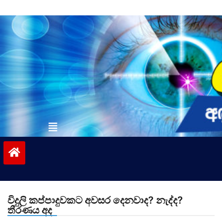
Skip
to
content
vinivida.lk
විදුලි කප්පාදුවකට අවසර දෙනවාද? නැද්ද?
තීරණය අද