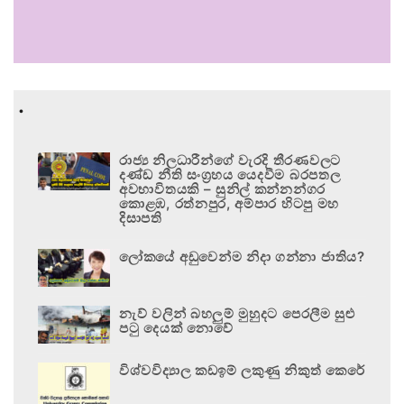
.
රාජ්‍ය නිලධාරීන්ගේ වැරදි තීරණවලට
දණ්ඩ නීති සංග්‍රහය යෙදවීම බරපතල
අවභාවිතයකි – සුනිල් කන්නන්ගර
කොළඹ, රත්නපුර, අම්පාර හිටපු මහ
දිසාපති
ලෝකයේ අඩුවෙන්ම නිදා ගන්නා ජාතිය?
නැව් වලින් බහලුම් මුහුදට පෙරලීම සුළු
පටු දෙයක් නොවේ
විශ්වවිද්‍යාල කඩඉම් ලකුණු නිකුත් කෙරේ