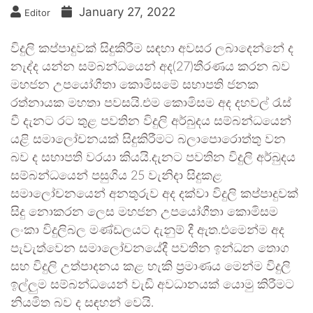
January 27, 2022
Editor
විදුලි කප්පාදුවක් සිදුකිරීම සඳහා අවසර ලබාදෙන්නේ ද
නැද්ද යන්න සම්බන්ධයෙන් අද(27)තීරණය කරන බව
මහජන උපයෝගීතා කොමිසමේ සභාපති ජනක
රත්නායක මහතා පවසයි.එම කොමිසම අද දහවල් රැස්
වී දැනට රට තුළ පවතින විදුලි අර්බුදය සම්බන්ධයෙන්
යළි සමාලෝචනයක් සිදුකිරීමට බලාපොරොත්තු වන
බව ද සභාපති වරයා කියයි.දැනට පවතින විදුලි අර්බුදය
සම්බන්ධයෙන් පසුගිය 25 වැනිදා සිදුකළ
සමාලෝචනයෙන් අනතුරුව අද දක්වා විදුලි කප්පාදුවක්
සිදු නොකරන ලෙස මහජන උපයෝගීතා කොමිසම
ලංකා විදුලිබල මණ්ඩලයට දැනුම් දී ඇත.එමෙන්ම අද
පැවැත්වෙන සමාලෝචනයේදී පවතින ඉන්ධන තොග
සහ විදුලි උත්පාදනය කළ හැකි ප්‍රමාණය මෙන්ම විදුලි
ඉල්ලු‍ම සම්බන්ධයෙන් වැඩි අවධානයක් යොමු කිරීමට
නියමිත බව ද සඳහන් වෙයි.