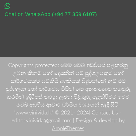
Chat on WhatsApp (+94 77 359 6107)
Copyrights protected: මෙම වෙබ් අඩවියේ පළකරනු
ලබන කිනම් හෝ දෙයකින් යම් පුද්ගලයකුට හෝ
පාර්ශවයකට යම්කිසි අගතියක් සිදුවන්නේ නම් එම
පුද්ගලයා හෝ පාර්ශවය විසින් තම අනන්‍යතාව තහවුරු
කරමින් ඉදිරිපත් කරනු ලබන පිළිතුරු පළකිරීමට මෙම
වෙබ් අඩවිය ආචාර ධර්මීය වශයෙන් බැඳී සිටී.
'www.vinivida.lk' © 2021- 2024| Contact Us -
editor.vinivida@gmail.com |
Design & develop by
AmpleThemes