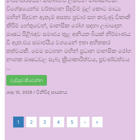
නිරන්තරයෙන් කතාබහට ලක්වන මාතෘකාවකි.
විශේෂයෙන්ම වර්තමාන සිදුවීම් මුල් කොට මාධ්‍ය
මඟින් සිදුවන ඇතැම් අසත්‍ය ප්‍රචාර සහ කරුණු විකෘති
කිරීම් හේතුවෙන්, මානසික රෝග සඳහා ලබාදෙන
ඖෂධ පිළිබඳව සමාජය තුළ අනියත බියක් නිර්මාණය
වී ඇත.එය සමාජයීය වශයෙන් ඉතා අහිතකර
තත්වයකි. මෙම සටහන මඟින් ප්‍රධාන මානසික රෝග
නාශක ඖෂධවල සැබෑ ක්‍රියාකාරීත්වය, ප්‍රචණ්ඩත්වය
…
වැඩිපුර කියවන්න
විනිවිද සායනය
July 15, 2026
/
1
2
3
4
5
›
»