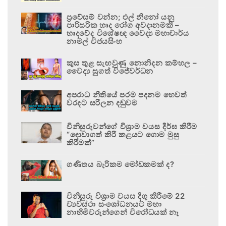
ප්‍රවේසම් වන්න; එල් නිනෝ යනු
පාරිසරික හෘද රෝග අවදානමකි –
හෘදවේද විශේෂඥ වෛද්‍ය මහාචාර්ය
නාමල් විජයසිංහ
කුස තුළ සැඟවුණු නොනිදන කම්හල –
වෛද්‍ය සුගත් විජේවර්ධන
අපරාධ නීතියේ පරම පදනම හෙවත්
වරදට සරිලන දඬුවම
විනිසුරුවන්ගේ විශ්‍රාම වයස දීර්ඝ කිරීම
“දොවාගත් කිරි කළයට ගොම මුසු
කිරීමක්”
ගණිතය බැරිකම මෝඩකමක් ද?
විනිසුරු විශ්‍රාම වයස දිගු කිරීමේ 22
ව්‍යවස්ථා සංශෝධනයට මහා
නාහිමිවරුන්ගෙන් විරෝධයක් නෑ