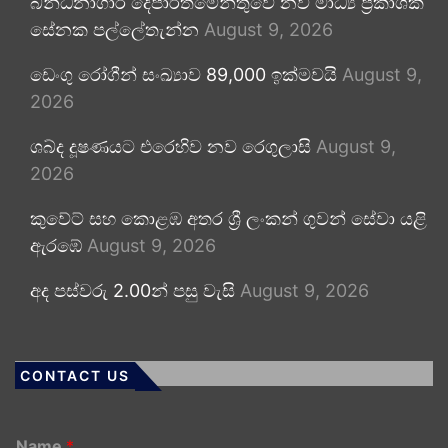
බන්ධනාගාර දෙපාර්තමේන්තුවේ නව මාධ්‍ය ප්‍රකාශක
සේනක පල්ලේතැන්න
August 9, 2026
ඩෙංගු රෝගීන් සංඛ්‍යාව 89,000 ඉක්මවයි
August 9,
2026
ශබ්ද දූෂණයට එරෙහිව නව රෙගුලාසි
August 9,
2026
කුවේට් සහ කොළඹ අතර ශ්‍රී ලංකන් ගුවන් සේවා යළි
ඇරඹේ
August 9, 2026
අද පස්වරු 2.00න් පසු වැසි
August 9, 2026
CONTACT US
Name
*