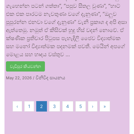
ගැහෙන්න පටන් ගත්තා”, “පපුව සීතල වුණා”, “හාට්
එක එක පාරටම නැවතුණා වගේ දැනුණා”, “ඔලුව
පුපුරන්න එනවා වගේ දැනුණා” වැනි ප්‍රකාශ ද අපි අසා
ඇත්තෙමු. නමුත් ඒ කිසිවක් හුදු හිස් වදන් නොවේ. ඒ
ක්ෂණික ප්‍රතිචාර පිටුපස පැහැදිලි ජෛව විද්‍යාත්මක
සහ මනෝ විද්‍යාත්මක පදනමක් පවතී. මෙයින් අපගේ
මොළය සහ හෘදය වස්තුව …
වැඩිපුර කියවන්න
විනිවිද සායනය
May 22, 2026
/
‹
1
2
3
4
5
›
»