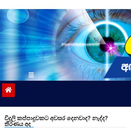
Skip
to
content
vinivida.lk
විදුලි කප්පාදුවකට අවසර දෙනවාද? නැද්ද?
තීරණය අද