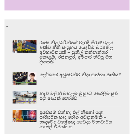
.
රාජ්‍ය නිලධාරීන්ගේ වැරදි තීරණවලට
දණ්ඩ නීති සංග්‍රහය යෙදවීම බරපතල
අවභාවිතයකි – සුනිල් කන්නන්ගර
කොළඹ, රත්නපුර, අම්පාර හිටපු මහ
දිසාපති
ලෝකයේ අඩුවෙන්ම නිදා ගන්නා ජාතිය?
නැව් වලින් බහලුම් මුහුදට පෙරලීම සුළු
පටු දෙයක් නොවේ
ප්‍රවේසම් වන්න; එල් නිනෝ යනු
පාරිසරික හෘද රෝග අවදානමකි –
හෘදවේද විශේෂඥ වෛද්‍ය මහාචාර්ය
නාමල් විජයසිංහ