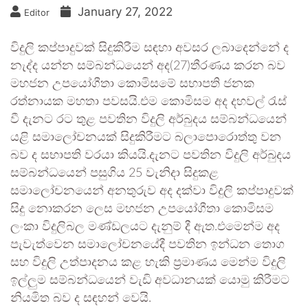
January 27, 2022
Editor
විදුලි කප්පාදුවක් සිදුකිරීම සඳහා අවසර ලබාදෙන්නේ ද
නැද්ද යන්න සම්බන්ධයෙන් අද(27)තීරණය කරන බව
මහජන උපයෝගීතා කොමිසමේ සභාපති ජනක
රත්නායක මහතා පවසයි.එම කොමිසම අද දහවල් රැස්
වී දැනට රට තුළ පවතින විදුලි අර්බුදය සම්බන්ධයෙන්
යළි සමාලෝචනයක් සිදුකිරීමට බලාපොරොත්තු වන
බව ද සභාපති වරයා කියයි.දැනට පවතින විදුලි අර්බුදය
සම්බන්ධයෙන් පසුගිය 25 වැනිදා සිදුකළ
සමාලෝචනයෙන් අනතුරුව අද දක්වා විදුලි කප්පාදුවක්
සිදු නොකරන ලෙස මහජන උපයෝගීතා කොමිසම
ලංකා විදුලිබල මණ්ඩලයට දැනුම් දී ඇත.එමෙන්ම අද
පැවැත්වෙන සමාලෝචනයේදී පවතින ඉන්ධන තොග
සහ විදුලි උත්පාදනය කළ හැකි ප්‍රමාණය මෙන්ම විදුලි
ඉල්ලු‍ම සම්බන්ධයෙන් වැඩි අවධානයක් යොමු කිරීමට
නියමිත බව ද සඳහන් වෙයි.