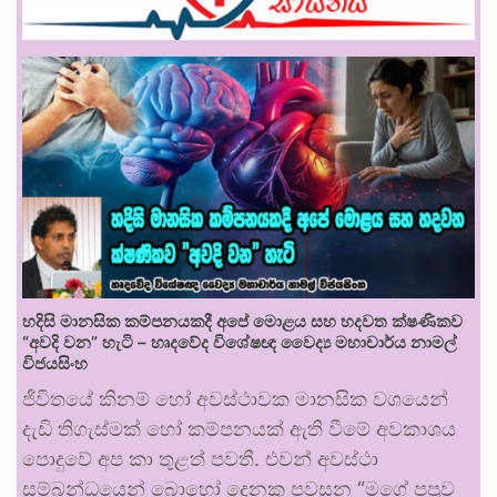
හදිසි මානසික කම්පනයකදී අපේ මොළය සහ හදවත ක්ෂණිකව
“අවදි වන” හැටි – හෘදවේද විශේෂඥ වෛද්‍ය මහාචාර්ය නාමල්
විජයසිංහ
ජීවිතයේ කිනම් හෝ අවස්ථාවක මානසික වශයෙන්
දැඩි තිගැස්මක් හෝ කම්පනයක් ඇති වීමේ අවකාශය
පොදුවේ අප කා තුළත් පවතී. එවන් අවස්ථා
සම්බන්ධයෙන් බොහෝ දෙනකු පවසන “මගේ පපුව