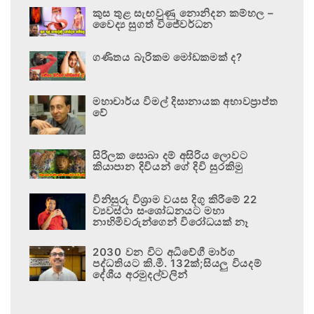
කුස තුළ සැඟවුණු නොනිදන කම්හල –
වෛද්‍ය සුගත් විජේවර්ධන
ගණිතය බැරිකම මෝඩකමක් ද?
මහාචාර්ය විමල් දිසානායක අභාවප්‍රාප්ත
වේ
සිරිලක සොබා දම් අසිරිය ලොවට
කියාපාන දිවියන් ගේ දිවි සුරකිමු
විනිසුරු විශ්‍රාම වයස දිගු කිරීමේ 22
ව්‍යවස්ථා සංශෝධනයට මහා
නාහිමිවරුන්ගෙන් විරෝධයක් නෑ
2030 වන විට අධිවේගී මාර්ග
පද්ධතියට කි.මී. 132ක්;සියලු වියදම්
දේශීය අරමුදල්වලින්