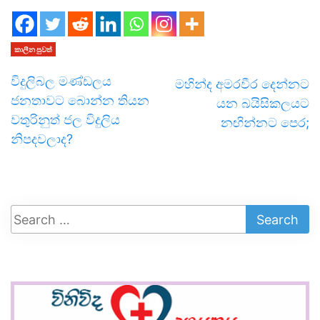
කාලීන පුවත්
විදුලිබල මණ්ඩලය
මහින්ද අමරවීර දෙන්නට
ජනතාවට බොන්න තියන
යන බයිසිකලයට
වතුරිනුත් ජල විදුලිය
නඟින්නට පෙර;
නිපදවලාද?