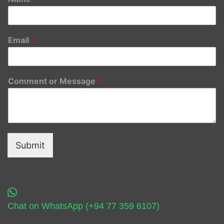
Email
*
Comment or Message
*
Submit
Chat on WhatsApp (+94 77 359 6107)