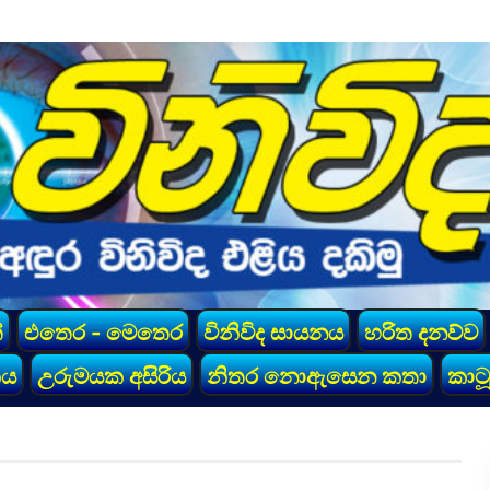
්
එතෙර - මෙතෙර
විනිවිද සායනය
හරිත දනව්ව
කය
උරුමයක අසිරිය
නිතර නොඇසෙන කතා
කාටූ