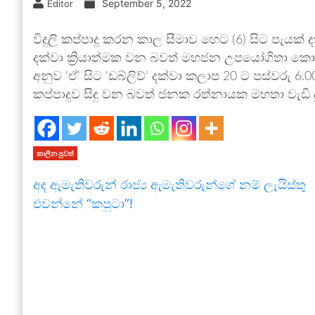
September 5, 2022
Editor
විදුලි කප්පාදු කරන කාල සීමාව හෙට (6) සිට පැයක් 
දක්වා ක්‍රියාත්මක වන බවත් මහජන උපයෝගිතා ක
අනුව ‘ඒ’ සිට ‘ඩබ්ලිව්’ දක්වා කලාප 20 ට පස්වරු 6.00
කප්පාදුව සිදු වන බවත් ජනක රත්නායක මහතා වැඩි ද
කාලීන පුවත්
අද ඇමැතිවරුන් රාජ්‍ය ඇමැතිවරුන්ගේ නම් ලැයිස්තු
එවන්නේ “කපුටා”!