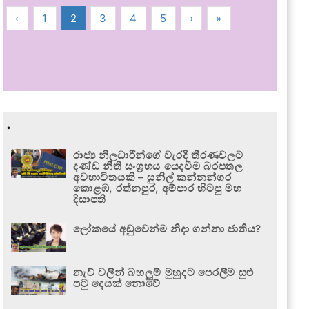
‹
1
2
3
4
5
›
»
.
රාජ්‍ය නිලධාරීන්ගේ වැරදි තීරණවලට
දණ්ඩ නීති සංග්‍රහය යෙදවීම බරපතල
අවභාවිතයකි – සුනිල් කන්නන්ගර
කොළඹ, රත්නපුර, අම්පාර හිටපු මහ
දිසාපති
ලෝකයේ අඩුවෙන්ම නිදා ගන්නා ජාතිය?
නැව් වලින් බහලුම් මුහුදට පෙරලීම සුළු
පටු දෙයක් නොවේ