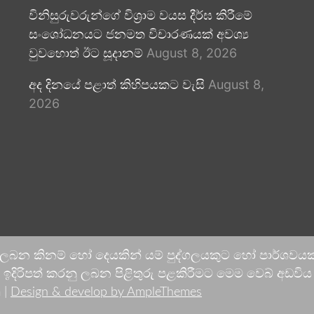
විනිසුරුවරුන්ගේ විශ්‍රාම වයස දීර්ඝ කිරීමේ
සංශෝධනයට ජනමත විචාරණයක් අවශ්‍ය
වුවහොත් ඊට සූදානම්
August 8, 2026
අද දිනයේ පළාත් කිහිපයකට වැසි
August 8,
2026
 ලබන කිනම් හෝ දෙයකින් යම් පුද්ගලයකුට හෝ පාර්ශවයකට
දිරිපත් කරනු ලබන පිළිතුරු පළකිරීමට මෙම වෙබ් අඩවිය ආච
 |
Design & develop by AmpleThemes