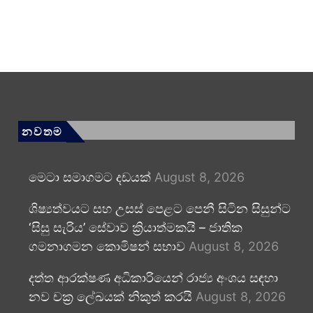
නවතම
මෙටා සමාගමට දඩයක්
August 8, 2026
ශිෂ්‍යත්වයට සහ උසස් පෙළට පෙනී සිටින සිසුන්ට
‘සිසු සැරිය’ සේවාව ක්‍රියාත්මකයි – ජාතික
ගමනාගමන කොමිෂන් සභාව
August 8, 2026
දත්ත ආරක්ෂණ අධිකාරියෙන් රාජ්‍ය අංශය සඳහා
නව චක්‍ර ලේඛයක් නිකුත් කරයි
August 8, 2026