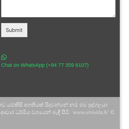
Submit
Chat on WhatsApp (+94 77 359 6107)
 යම්කිසි අගතියක් සිදුවන්නේ නම් එම පුද්ගලයා
ාර ධර්මීය වශයෙන් බැඳී සිටී. 'www.vinivida.lk' ©