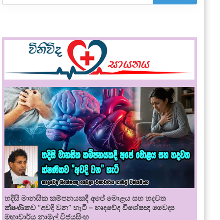
හදිසි මානසික කම්පනයකදී අපේ මොළය සහ හදවත
ක්ෂණිකව “අවදි වන” හැටි – හෘදවේද විශේෂඥ වෛද්‍ය
මහාචාර්ය නාමල් විජයසිංහ