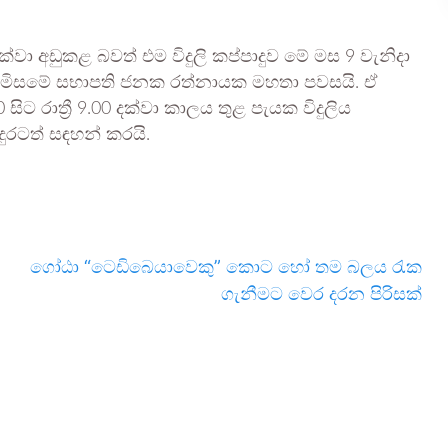
දක්වා අඩුකළ බවත් එම විදුලි කප්පාදුව මේ මස 9 වැනිදා
ොමිසමේ සභාපති ජනක රත්නායක මහතා පවසයි. ඒ
 සිට රාත්‍රී 9.00 දක්වා කාලය තුළ පැයක විදුලිය
ුරටත් සඳහන් කරයි.
ගෝඨා “ටෙඩිබෙයාවෙකු” කොට හෝ තම බලය රැක
ගැනීමට වෙර දරන පිරිසක්