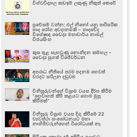
විශ්වවිද්‍යාල කඩඉම් ලකුණු නිකුත් කෙරේ
ප්‍රවේසම් වන්න; එල් නිනෝ යනු පාරිසරික
හෘද රෝග අවදානමකි – හෘදවේද
විශේෂඥ වෛද්‍ය මහාචාර්ය නාමල්
විජයසිංහ
කුස තුළ සැඟවුණු නොනිදන කම්හල –
වෛද්‍ය සුගත් විජේවර්ධන
අපරාධ නීතියේ පරම පදනම හෙවත්
වරදට සරිලන දඬුවම
විනිසුරුවන්ගේ විශ්‍රාම වයස දීර්ඝ කිරීම
“දොවාගත් කිරි කළයට ගොම මුසු
කිරීමක්”
විනිසුරු විශ්‍රාම වයස දිගු කිරීමේ 22
ව්‍යවස්ථා සංශෝධනයට මහා
නාහිමිවරුන්ගෙන් විරෝධයක් නෑ
සිරිලක සොබා දම් අසිරිය ලොවට