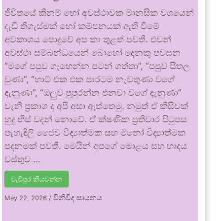
ජීවිතයේ කිනම් හෝ අවස්ථාවක මානසික වශයෙන්
දැඩි තිගැස්මක් හෝ කම්පනයක් ඇති වීමේ
අවකාශය පොදුවේ අප කා තුළත් පවතී. එවන්
අවස්ථා සම්බන්ධයෙන් බොහෝ දෙනකු පවසන
“මගේ පපුව ගැහෙන්න පටන් ගත්තා”, “පපුව සීතල
වුණා”, “හාට් එක එක පාරටම නැවතුණා වගේ
දැනුණා”, “ඔලුව පුපුරන්න එනවා වගේ දැනුණා”
වැනි ප්‍රකාශ ද අපි අසා ඇත්තෙමු. නමුත් ඒ කිසිවක්
හුදු හිස් වදන් නොවේ. ඒ ක්ෂණික ප්‍රතිචාර පිටුපස
පැහැදිලි ජෛව විද්‍යාත්මක සහ මනෝ විද්‍යාත්මක
පදනමක් පවතී. මෙයින් අපගේ මොළය සහ හෘදය
වස්තුව …
වැඩිපුර කියවන්න
විනිවිද සායනය
May 22, 2026
/