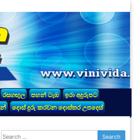
රසගඟුල
පහන් ටැඹ
ඉරා අදුරුපට
න්
දොස් දුරු කරවන දොස්තර උපදෙස්