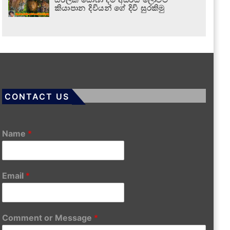
කියාපාන දිවියන් ගේ දිවි සුරකිමු
CONTACT US
Name
*
Email
*
Comment or Message
*