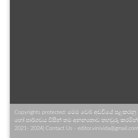
Copyrights protected: මෙම වෙබ් අඩවියේ පළකරනු
හෝ පාර්ශවය විසින් තම අනන්‍යතාව තහවුරු කරමින් ඉ
2021- 2024| Contact Us - editor.vinivida@gmail.com