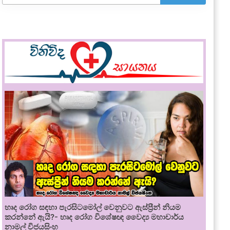
හෘද රෝග සඳහා පැරසිටමෝල් වෙනුවට ඇස්ප්‍රීන් නියම
කරන්නේ ඇයි?- හෘද රෝග විශේෂඥ වෛද්‍ය මහාචාර්ය
නාමල් විජයසිංහ