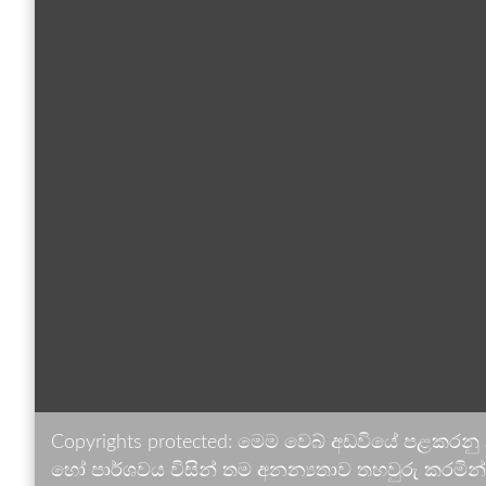
Copyrights protected: මෙම වෙබ් අඩවියේ පළකරනු
හෝ පාර්ශවය විසින් තම අනන්‍යතාව තහවුරු කරමින් ඉ