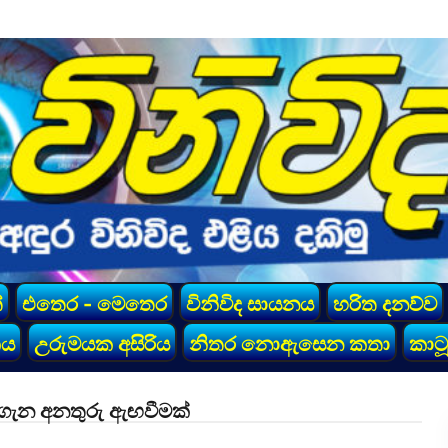
්
එතෙර - මෙතෙර
විනිවිද සායනය
හරිත දනව්ව
කය
උරුමයක අසිරිය
නිතර නොඇසෙන කතා
කාටූ
් ගැන අනතුරු ඇඟවීමක්