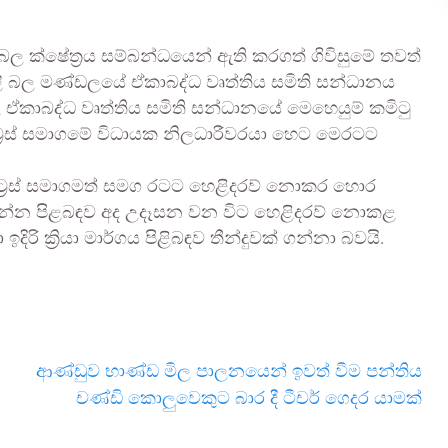
 බල ක්ෂේත්‍රය සම්බන්ධයෙන් ඇති කරගත් ගිවිසුමේ තවත්
දුලි බල මණ්ඩලයේ ඒකාබද්ධ වෘත්තිය සමිති සන්ධානය
ඒකාබද්ධ වෘත්තිය සමිති සන්ධානයේ මෙහෙයුම් කමිටු
ට්‍රස් සමාගමේ විධායක නිලධාරීවරයා හෙට මෙරටට
ෝට්‍රස් සමාගමත් සමග රටට හෙළිදරව් නොකර හොර
ද යන්න පිළබඳව අද උදෑසන වන විට හෙළිදරව් නොකළ
ිරි ක්‍රියා මාර්ගය පිළිබඳව තීන්දුවක් ගන්නා බවයි.
ආණ්ඩුව භාණ්ඩ මිල පාලනයෙන් ඉවත් වීම පන්තිය
චණ්ඩි කොලුවෙකුට බාර දී ටීචර් ගෙදර යාමක්