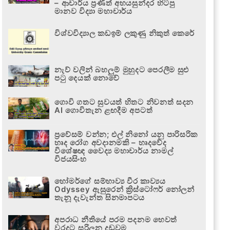
– ආචාර්ය ප්‍රණීත් අභයසුන්දර හිටපු
මානව විද්‍යා මහාචාර්ය
විශ්වවිද්‍යාල කඩඉම් ලකුණු නිකුත් කෙරේ
නැව් වලින් බහලුම් මුහුදට පෙරලීම සුළු
පටු දෙයක් නොවේ
ගොවි ගතට සුවයත් හිතට නිවනත් සදන
AI ගොවිතැන ළඟදීම අපටත්
ප්‍රවේසම් වන්න; එල් නිනෝ යනු පාරිසරික
හෘද රෝග අවදානමකි – හෘදවේද
විශේෂඥ වෛද්‍ය මහාචාර්ය නාමල්
විජයසිංහ
හෝමර්ගේ සම්භාව්‍ය වීර කාව්‍යය
Odyssey ඇසුරෙන් ක්‍රිස්ටෝෆර් නෝලන්
තැනූ දැවැන්ත සිනමාපටය
අපරාධ නීතියේ පරම පදනම හෙවත්
වරදට සරිලන දඬුවම