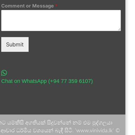
Comment or Message
*
Submit
Chat on WhatsApp (+94 77 359 6107)
 යම්කිසි අගතියක් සිදුවන්නේ නම් එම පුද්ගලයා
ාර ධර්මීය වශයෙන් බැඳී සිටී. 'www.vinivida.lk' ©