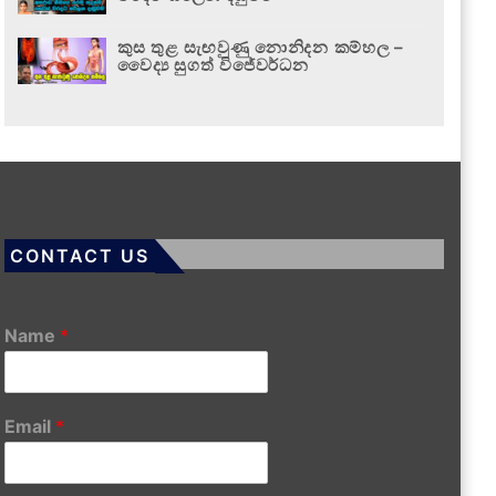
කුස තුළ සැඟවුණු නොනිදන කම්හල –
වෛද්‍ය සුගත් විජේවර්ධන
CONTACT US
Name
*
Email
*