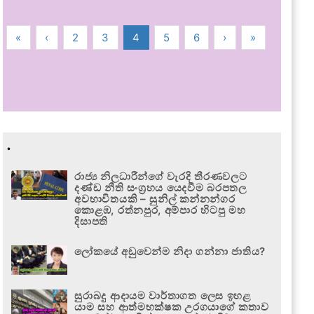
«
‹
2
3
4
5
6
›
»
.
රාජ්‍ය නිලධාරීන්ගේ වැරදි තීරණවලට
දණ්ඩ නීති සංග්‍රහය යෙදවීම බරපතල
අවභාවිතයකි – සුනිල් කන්නන්ගර
කොළඹ, රත්නපුර, අම්පාර හිටපු මහ
දිසාපති
ලෝකයේ අඩුවෙන්ම නිදා ගන්නා ජාතිය?
සුරාබදු ආදායම වාර්තාගත ලෙස ඉහළ
යාම සහ ආත්මභක්ෂක උරගයාගේ කතාව