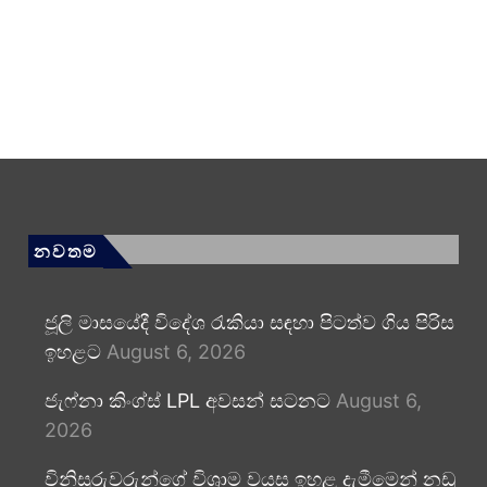
නවතම
ජූලි මාසයේදී විදේශ රැකියා සඳහා පිටත්ව ගිය පිරිස
ඉහළට
August 6, 2026
ජැෆ්නා කිංග්ස් LPL අවසන් සටනට
August 6,
2026
විනිසුරුවරුන්ගේ විශ්‍රාම වයස ඉහළ දැමීමෙන් නඩු