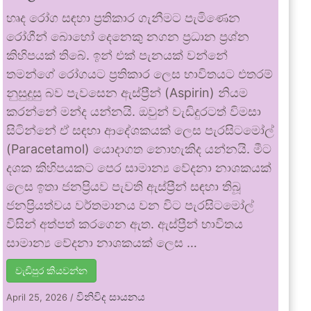
හෘද රෝග සඳහා ප්‍රතිකාර ගැනීමට පැමිණෙන
රෝගීන් බොහෝ දෙනෙකු නගන ප්‍රධාන ප්‍රශ්න
කිහිපයක් තිබේ. ඉන් එක් පැනයක් වන්නේ
තමන්ගේ රෝගයට ප්‍රතිකාර ලෙස භාවිතයට එතරම්
නුසුදුසු බව පැවසෙන ඇස්ප්‍රීන් (Aspirin) නියම
කරන්නේ මන්ද යන්නයි. ඔවුන් වැඩිදුරටත් විමසා
සිටින්නේ ඒ සඳහා ආදේශකයක් ලෙස පැරසිටමෝල්
(Paracetamol) යොදාගත නොහැකිද යන්නයි. මීට
දශක කිහිපයකට පෙර සාමාන්‍ය වේදනා නාශකයක්
ලෙස ඉතා ජනප්‍රියව පැවති ඇස්ප්‍රීන් සඳහා තිබූ
ජනප්‍රියත්වය වර්තමානය වන විට පැරසිටමෝල්
විසින් අත්පත් කරගෙන ඇත. ඇස්ප්‍රීන් භාවිතය
සාමාන්‍ය වේදනා නාශකයක් ලෙස …
වැඩිපුර කියවන්න
විනිවිද සායනය
April 25, 2026
/