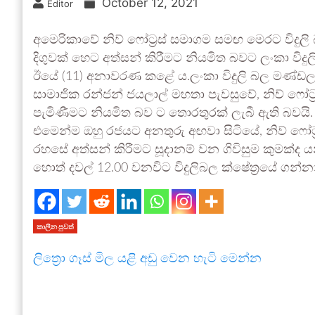
October 12, 2021
Editor
අමෙරිකාවේ නිව් ෆෝට්‍රස් සමාගම සමඟ මෙරට විදුලි
දිගුවක් හෙට අත්සන් කිරීමට නියමිත බවට ලංකා වි
ඊයේ (11) අනාවරණ කළේ ය.ලංකා විදුලි බල මණ්ඩල 
සාමාජික රන්ජන් ජයලාල් මහතා පැවසුවේ, නිව් ෆෝ
පැමිණීමට නියමිත බව ට තොරතුරක් ලැබී ඇති බවයි.
එමෙන්ම ඔහු රජයට අනතුරු අඟවා සිටියේ, නිව් ෆ
රහසේ අත්සන් කිරීමට සූදානම් වන ගිවිසුම කුමක්
හොත් දවල් 12.00 වනවිට විදුලිබල ක්ෂේත්‍රයේ ගන්නා ඉද
කාලීන පුවත්
ලිත්‍රො ගෑස් මිල යළි අඩු වෙන හැටි මෙන්න