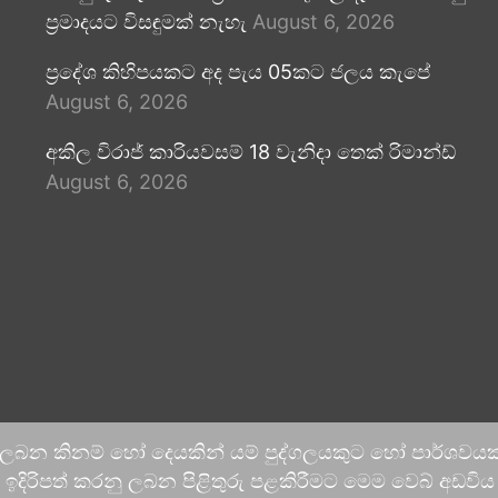
ප්‍රමාදයට විසඳුමක් නැහැ
August 6, 2026
ප්‍රදේශ කිහිපයකට අද පැය 05කට ජලය කැපේ
August 6, 2026
අකිල විරාජ් කාරියවසම් 18 වැනිදා තෙක් රිමාන්ඩ්
August 6, 2026
 ලබන කිනම් හෝ දෙයකින් යම් පුද්ගලයකුට හෝ පාර්ශවයකට
දිරිපත් කරනු ලබන පිළිතුරු පළකිරීමට මෙම වෙබ් අඩවිය ආච