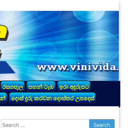
රසගඟුල
පහන් ටැඹ
ඉරා අදුරුපට
න්
දොස් දුරු කරවන දොස්තර උපදෙස්