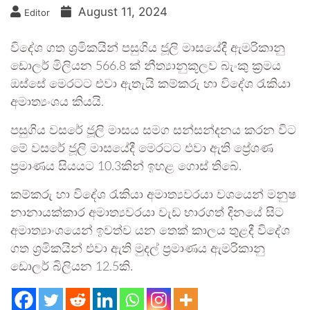
August 11, 2024
Editor
විදේශ ගත ශ්‍රමිකයින් පසුගිය ජූලි මාසයේදී ඇමරිකානු
ඩොලර් මිලියන 566.8 ක් නීත්‍යානුකූලව බැංකු ක්‍රමය
ඔස්සේ මෙරටට එවා ඇතැයි කම්කරු හා විදේශ රැකියා
අමාත්‍යංශය කියයි.
පසුගිය වසරේ ජූලි මාසය සමග සන්සන්දනය කරන විට
මේ වසරේ ජූලි මාසයේදී මෙරටට එවා ඇති ප්‍රේශණ
ප්‍රමාණය සියයට 10.3කින් ඉහළ ගොස් තිබේ.
කම්කරු හා විදේශ රැකියා අමාත්‍යවරයා වශයෙන් මනුෂ
නානායක්කාර අමාත්‍යවරයා වැඩ භාරගත් දිනයේ සිට
අමාත්‍යාංශයෙන් ඉවත්ව යන තෙක් කාලය තුළදී විදේශ
ගත ශ්‍රමිකයින් එවා ඇති මුදල් ප්‍රමාණය ඇමරිකානු
ඩොලර් බිලියන 12.5කි.