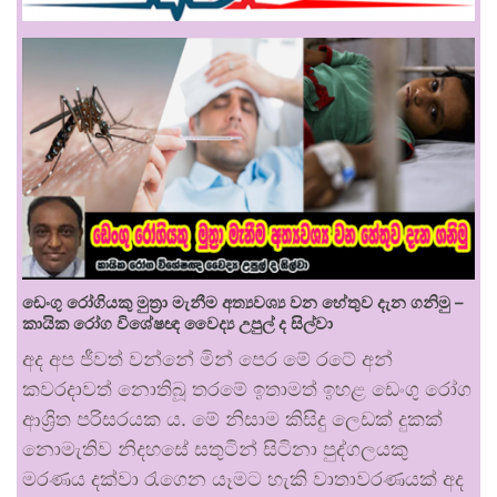
ඩෙංගු රෝගියකු ⁣මුත්‍රා මැනීම අත්‍යවශ්‍ය වන හේතුව දැන ගනිමු –
කායික රෝග විශේෂඥ වෛද්‍ය උපුල් ද සිල්වා
අද අප ජීවත් වන්නේ මින් පෙර මේ රටේ අන්
කවරදාවත් නොතිබූ තරමේ ඉතාමත් ඉහළ ඩෙංගු රෝග
ආශ්‍රිත පරිසරයක ය. මේ නිසාම කිසිදු ලෙඩක් දුකක්
නොමැතිව නිදහසේ සතුටින් සිටිනා පුද්ගලයකු
මරණය දක්වා රැගෙන යෑමට හැකි වාතාවරණයක් අද