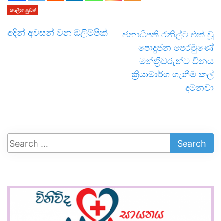
කාලීන පුවත්
අදින් අවසන් වන ඔලිම්පික්
ජනාධිපති රනිල්ට එක් වූ
පොදුජන පෙරමුණේ
මන්ත්‍රිවරුන්ට විනය
ක්‍රියාමාර්ග ගැනීම කල්
දමනවා