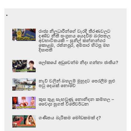
.
රාජ්‍ය නිලධාරීන්ගේ වැරදි තීරණවලට
දණ්ඩ නීති සංග්‍රහය යෙදවීම බරපතල
අවභාවිතයකි – සුනිල් කන්නන්ගර
කොළඹ, රත්නපුර, අම්පාර හිටපු මහ
දිසාපති
ලෝකයේ අඩුවෙන්ම නිදා ගන්නා ජාතිය?
නැව් වලින් බහලුම් මුහුදට පෙරලීම සුළු
පටු දෙයක් නොවේ
කුස තුළ සැඟවුණු නොනිදන කම්හල –
වෛද්‍ය සුගත් විජේවර්ධන
ගණිතය බැරිකම මෝඩකමක් ද?