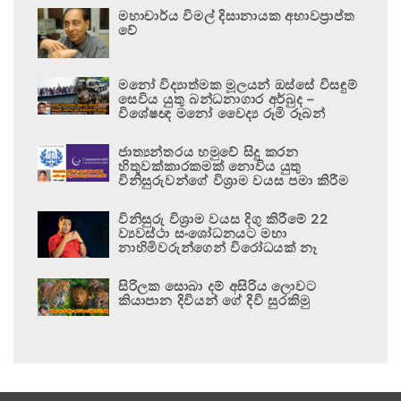
මහාචාර්ය විමල් දිසානායක අභාවප්‍රාප්ත
වේ
මනෝ විද්‍යාත්මක මූලයන් ඔස්සේ විසඳුම්
සෙවිය යුතු බන්ධනාගාර අර්බුද –
විශේෂඥ මනෝ වෛද්‍ය රූමි රූබන්
ජාත්‍යන්තරය හමුවේ සිදු කරන
හිතුවක්කාරකමක් නොවිය යුතු
විනිසුරුවන්ගේ විශ්‍රාම වයස පමා කිරීම
විනිසුරු විශ්‍රාම වයස දිගු කිරීමේ 22
ව්‍යවස්ථා සංශෝධනයට මහා
නාහිමිවරුන්ගෙන් විරෝධයක් නෑ
සිරිලක සොබා දම් අසිරිය ලොවට
කියාපාන දිවියන් ගේ දිවි සුරකිමු