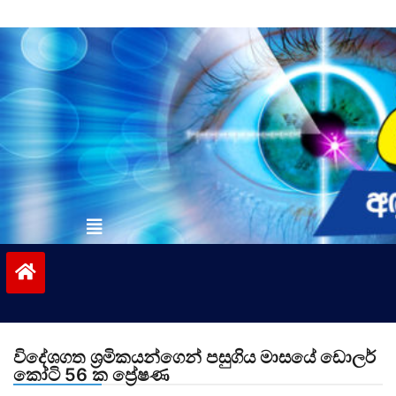
Skip
to
content
vinivida.lk
විදේශගත ශ්‍රමිකයන්ගෙන් පසුගිය මාසයේ ඩොලර්
කෝටි 56 ක ප්‍රේෂණ