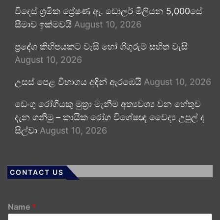
විදෙස් ශ්‍රමික ප්‍රේෂණ ඇ. ඩොලර් මිලියන 5,000සේ
සීමාව ඉක්මවයි
August 10, 2026
ප්‍රදේශ කිහිපයකට වැසි හෝ ගිගුරුම් සහිත වැසි
August 10, 2026
උසස් පෙළ විභාගය අදින් ඇරඹෙයි
August 10, 2026
ඩෙංගු රෝගියකු ⁣මුත්‍රා මැනීම අත්‍යවශ්‍ය වන හේතුව
දැන ගනිමු – කායික රෝග විශේෂඥ වෛද්‍ය උපුල් ද
සිල්වා
August 10, 2026
CONTACT US
Name
*