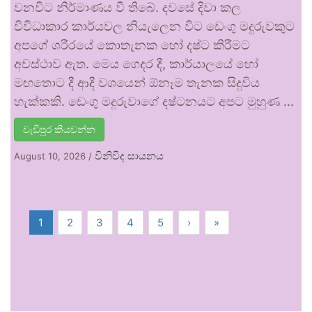
වනවිට නිර්මාණය වී තිබේ. දවසේ දිවා කල
විවිධාකාර කාර්යවල නියැලෙන විට ඩෙංගු මදුරුවකුට
අපගේ ශරීරයේ කොතැනක හෝ දෂ්ට කිරීමට
අවස්ථාව ඇත. මෙය ගෙදර දී, කාර්යාලයේ හෝ
මඟතොට දී ආදී වශයෙන් ඕනෑම තැනක සිදුවිය
හැක්කකි. ඩෙංගු මදුරුවාගේ දෂ්ටනයට අපට මුහුණ …
වැඩිපුර කියවන්න
විනිවිද සායනය
August 10, 2026
/
1
2
3
4
5
›
»