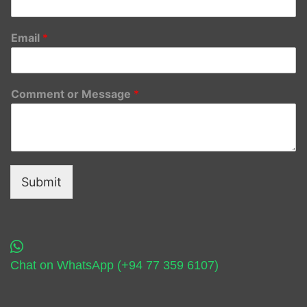
Email
*
Comment or Message
*
Submit
Chat on WhatsApp (+94 77 359 6107)