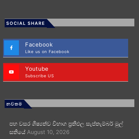
SOCIAL SHARE
Facebook
Like us on Facebook
Youtube
Subscribe US
නවතම
පහ වසර ශිෂ්‍යත්ව විභාග ප්‍රතිඵල සැප්තැම්බර් මුල්
සතියේ
August 10, 2026