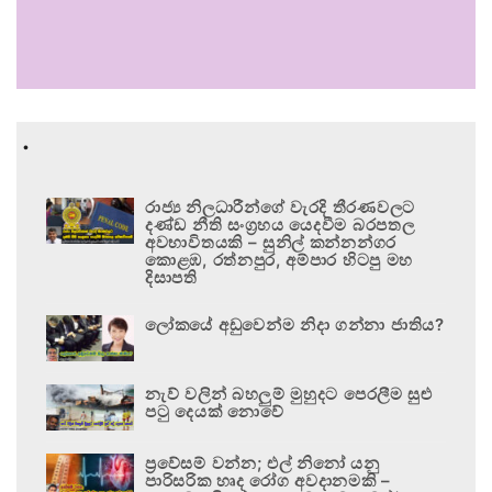
.
රාජ්‍ය නිලධාරීන්ගේ වැරදි තීරණවලට
දණ්ඩ නීති සංග්‍රහය යෙදවීම බරපතල
අවභාවිතයකි – සුනිල් කන්නන්ගර
කොළඹ, රත්නපුර, අම්පාර හිටපු මහ
දිසාපති
ලෝකයේ අඩුවෙන්ම නිදා ගන්නා ජාතිය?
නැව් වලින් බහලුම් මුහුදට පෙරලීම සුළු
පටු දෙයක් නොවේ
ප්‍රවේසම් වන්න; එල් නිනෝ යනු
පාරිසරික හෘද රෝග අවදානමකි –