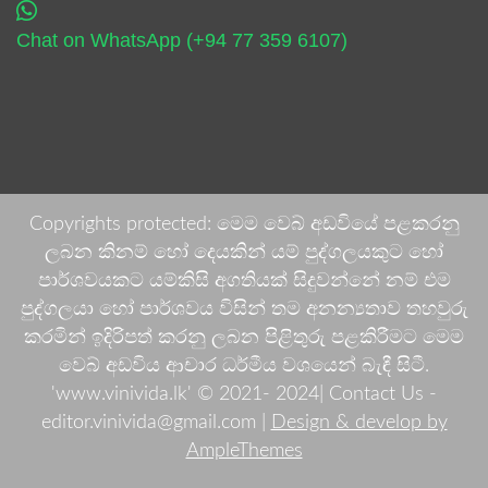
Chat on WhatsApp (+94 77 359 6107)
Copyrights protected: මෙම වෙබ් අඩවියේ පළකරනු
ලබන කිනම් හෝ දෙයකින් යම් පුද්ගලයකුට හෝ
පාර්ශවයකට යම්කිසි අගතියක් සිදුවන්නේ නම් එම
පුද්ගලයා හෝ පාර්ශවය විසින් තම අනන්‍යතාව තහවුරු
කරමින් ඉදිරිපත් කරනු ලබන පිළිතුරු පළකිරීමට මෙම
වෙබ් අඩවිය ආචාර ධර්මීය වශයෙන් බැඳී සිටී.
'www.vinivida.lk' © 2021- 2024| Contact Us -
editor.vinivida@gmail.com |
Design & develop by
AmpleThemes