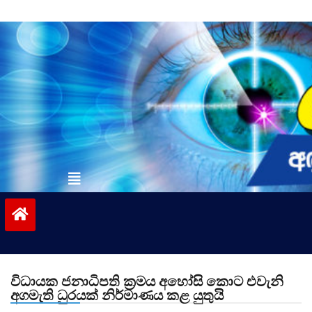
Skip
to
content
vinivida.lk
විධායක ජනාධිපති ක්‍රමය අහෝසි කොට එවැනි
අගමැති ධුරයක් නිර්මාණය කළ යුතුයි