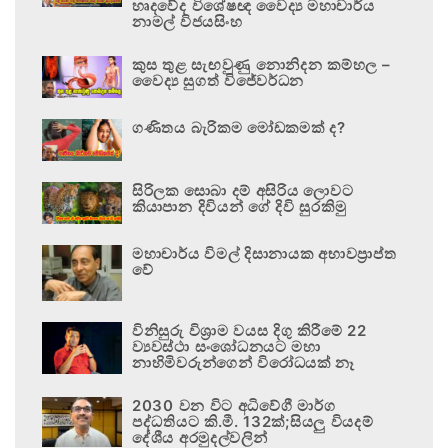
හෘදවේද විශේෂඥ වෛද්‍ය මහාචාර්ය
නාමල් විජයසිංහ
කුස තුළ සැඟවුණු නොනිදන කම්හල –
වෛද්‍ය සුගත් විජේවර්ධන
ගණිතය බැරිකම මෝඩකමක් ද?
සිරිලක සොබා දම් අසිරිය ලොවට
කියාපාන දිවියන් ගේ දිවි සුරකිමු
මහාචාර්ය විමල් දිසානායක අභාවප්‍රාප්ත
වේ
විනිසුරු විශ්‍රාම වයස දිගු කිරීමේ 22
ව්‍යවස්ථා සංශෝධනයට මහා
නාහිමිවරුන්ගෙන් විරෝධයක් නෑ
2030 වන විට අධිවේගී මාර්ග
පද්ධතියට කි.මී. 132ක්;සියලු වියදම්
දේශීය අරමුදල්වලින්