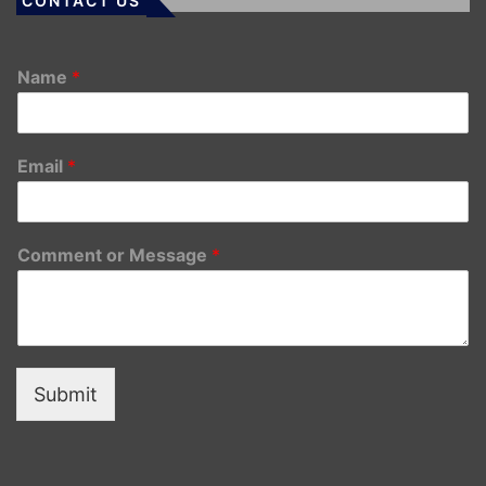
CONTACT US
Name
*
Email
*
Comment or Message
*
Submit