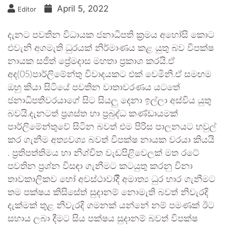
April 5, 2022
Editor
දැනට පවතින විධායක ජනාධිපති ක්‍රමය අහෝසි කොට
එවැනි අගමැති ධුරයක් නිර්මාණය කළ යුතු බව විපක්ෂ
නායක සජිත් ප්‍රේමදාස මහතා ප්‍රකාශ කරයි.ඒ
අද(05)පාර්ලිමේන්තු විවාදයකට එක් වෙමිනි.ඒ සමඟම
ඔහු කියා සිටියේ පවතින වාතාවරණය යටතේ
ජනාධිපතිවරයාගේ සිට සියලු දෙනා ඉල්ලා අස්විය යුතු
බවයි.දැනටත් ප්‍රශස්ත හා ප්‍රබුද්ධ කණ්ඩායමක්
පාර්ලිමේන්තුවේ සිටින බවත් එම පිරිස පාලනයට හවුල්
කර ගැනීම අත්‍යවශ්‍ය බවත් විපක්ෂ නායක වරයා කියයි
. ප්‍රතිපත්තිමය හා නිශ්චිත වැඩපිළිවෙලක් මත රටේ
පවතින ප්‍රශ්න විසඳා ගැනීමට කටයුතු කරනු විනා
තාවකාලිකව හෝ අවස්ථාවාදිී අමාත්‍ය ධුර භාර ගැනීමට
තම පක්ෂය කිසිසේත් සුදානම් නොමැති බවත් නිවැරදි
දැක්මක් තුළ නිවැරදි ගමනක් යන්නේ නම් පමණක් ඊට
සහාය ලබා දීමට සිය පක්ෂය සුදානම් බවත් විපක්ෂ