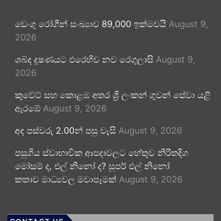
ඩෙංගු රෝගීන් සංඛ්‍යාව 89,000 ඉක්මවයි
August 9,
2026
ශබ්ද දූෂණයට එරෙහිව නව රෙගුලාසි
August 9,
2026
කුවේට් සහ කොළඹ අතර ශ්‍රී ලංකන් ගුවන් සේවා යළි
ඇරඹේ
August 9, 2026
අද පස්වරු 2.00න් පසු වැසි
August 9, 2026
පසුගිය ස්වාභාවික ආපදාවලට හේතුව නිරිතදිග
මෝසම් ද, එල් නිනෝ ද? සුපර් එල් නිනෝ
කතාව මාධ්‍යවල මවාපෑමක්
August 9, 2026