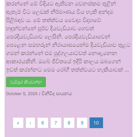
කරන්නේ මේ විදියට ඇතිවන වෙනස්කම තුළින්
ඇතැම් විට ලෙඩක් නිර්මාණය විය හැකි අන්දම
පිළිබඳව ය. මේ තත්ත්වය වෛද්‍ය විද්‍යාවේ
හඳුන්වන්නේ පූර්ව දියවැඩියාව හෙවත්
පෙරදියවැඩියාව ලෙසිනි. පෙරදියවැඩියාවෙන්
පෙළෙන සමහරුන් නිරායාසයෙන්ම දියවැඩියාව තුළට
ගමන් කරන්නේ එම පුද්ගලයාටවත් නොදැනෙන
ආකාරයකිනි. ඔබේ ජීවිතයේ ඉදිරි කාලය ඔබගෙන්
ඉවත් කරන්නට මෙම රෝගී තත්ත්වයට හැකියාවක් …
වැඩිපුර කියවන්න
විනිවිද සායනය
October 5, 2025
/
«
‹
6
7
8
9
10