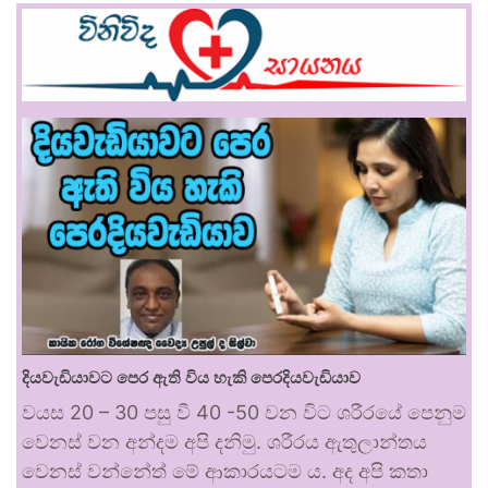
දියවැඩියාවට පෙර ඇති විය හැකි පෙරදියවැඩියාව
වයස 20 – 30 පසු වී 40 -50 වන විට ශරීරයේ පෙනුම
වෙනස් වන අන්දම අපි දනිමු. ශරීරය ඇතුලාන්තය
වෙනස් වන්නේත් මේ ආකාරයටම ය. අද අපි කතා