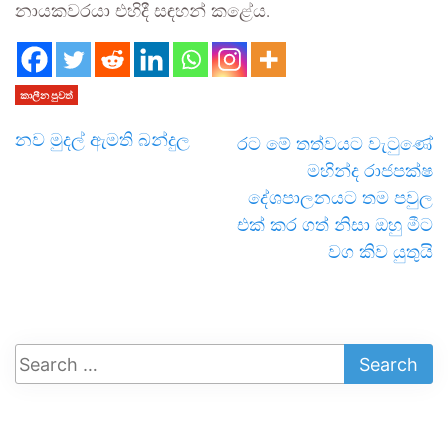
නායකවරයා එහිදී සඳහන් කළේය.
කාලීන පුවත්
නව මුදල් ඇමති බන්දුල
රට මේ තත්වයට වැටුණේ
මහින්ද රාජපක්ෂ
දේශපාලනයට තම පවුල
එක් කර ගත් නිසා ඔහු මීට
වග කිව යුතුයි