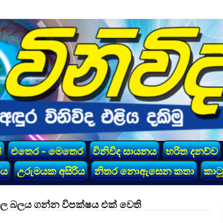
්
එතෙර - මෙතෙර
විනිවිද සායනය
හරිත දනව්ව
කය
උරුමයක අසිරිය
නිතර නොඇසෙන කතා
කාටූ
න­වල බලය ගන්න විපක්ෂය එක් වෙති