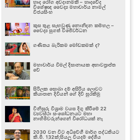
හෘද රෝග අවදානමකි – හෘදවේද
විශේෂඥ වෛද්‍ය මහාචාර්ය නාමල්
විජයසිංහ
කුස තුළ සැඟවුණු නොනිදන කම්හල –
වෛද්‍ය සුගත් විජේවර්ධන
ගණිතය බැරිකම මෝඩකමක් ද?
මහාචාර්ය විමල් දිසානායක අභාවප්‍රාප්ත
වේ
සිරිලක සොබා දම් අසිරිය ලොවට
කියාපාන දිවියන් ගේ දිවි සුරකිමු
විනිසුරු විශ්‍රාම වයස දිගු කිරීමේ 22
ව්‍යවස්ථා සංශෝධනයට මහා
නාහිමිවරුන්ගෙන් විරෝධයක් නෑ
2030 වන විට අධිවේගී මාර්ග පද්ධතියට
කි.මී. 132ක්;සියලු වියදම් දේශීය