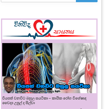
වියපත් වනවිට බහුල සයටිකා – කායික රෝග විශේෂඥ
වෛද්‍ය උපුල් ද සිල්වා