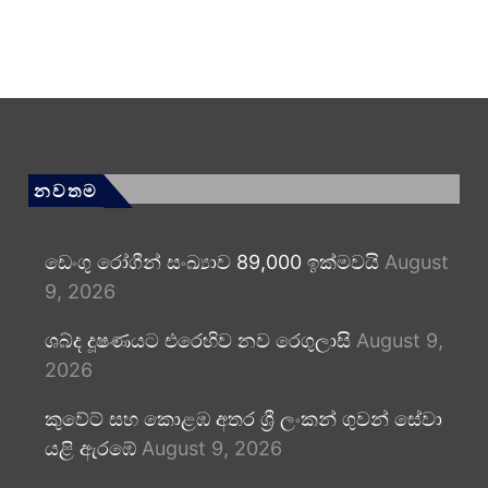
නවතම
ඩෙංගු රෝගීන් සංඛ්‍යාව 89,000 ඉක්මවයි
August
9, 2026
ශබ්ද දූෂණයට එරෙහිව නව රෙගුලාසි
August 9,
2026
කුවේට් සහ කොළඹ අතර ශ්‍රී ලංකන් ගුවන් සේවා
යළි ඇරඹේ
August 9, 2026