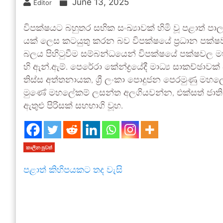
June 13, 2025
Editor
විප­ක්ෂ­යට බහු­තර සභික සංඛ්‍යා­වක් හිමි වූ පළාත් ප
යක් ලෙස කට­යුතු කරන බව විප­ක්ෂයේ ප්‍රධාන පක්ෂ
බලය පිහි­ටු­වීම සම්බ­න්ධ­යෙන් විප­ක්ෂයේ පක්ෂ­වල
හි ඇන්.ඇම්. පෙරේරා කේන්ද්‍ර­යේදී මාධ්‍ය සාක­ච්ඡා­ව
තිස්ස අත්ත­නා­යක, ශ්‍රී ලංකා පොදු­ජන පෙර­මුණු මහ­
මුණේ මහ­ලේ­කම් ලසන්ත අල­ගි­ය­වන්න, එක්සත් ජාත
ඇතුළු පිරි­සක් සහ­භාගි වූහ.
කාලීන පුවත්
පළාත් කිහිපයකට තද වැසි