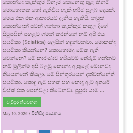
කොන්දෙ කැක්කුම ඕනෑම කෙනෙකු තුළ කිනම්
මොහොතක හෝ ඇතිවිය හැකි හරිම සුලබ දෙයක්.
මෙය එක එක ආකාරයට දැනිය හැකියි. නමුත්
කොන්දෙන් පටන් ගන්නා කැක්කුම කකුල දිගේ
පිටුපසින් පහළට ගමන් කරන්නේ නම් අපි එය
සයටිකා (Sciatica) ලෙසින් හඳුන්වනවා. මොකක්ද
සයටිකා කියන්නෙ? කොහොමද මේක ඇති
වෙන්නෙ? මේ කාරණාව හරියටම තේරුම් ගන්නට
නම් මුලින්ම අපි බලමු කොන්ද ඇතුළේ මොනවද
තියෙන්නේ කියලා. මේ පින්තූරයෙන් දක්වන්නේත්
සයටිකා. කොඳු ඇට පහක් සහ කොඳු ඇට අතරේ
ඩිස්ක් එක පෙන්වලා තිබෙනවා. පුපුරා යාම …
වැඩිපුර කියවන්න
විනිවිද සායනය
May 10, 2026
/