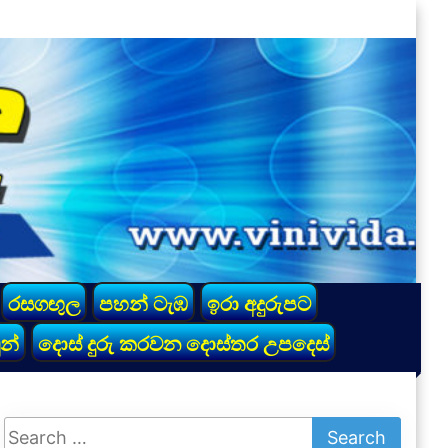
රසගඟුල
පහන් ටැඹ
ඉරා අදුරුපට
න්
දොස් දුරු කරවන දොස්තර උපදෙස්