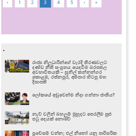
‹
1
2
3
4
5
›
»
.
රාජ්‍ය නිලධාරීන්ගේ වැරදි තීරණවලට
දණ්ඩ නීති සංග්‍රහය යෙදවීම බරපතල
අවභාවිතයකි – සුනිල් කන්නන්ගර
කොළඹ, රත්නපුර, අම්පාර හිටපු මහ
දිසාපති
ලෝකයේ අඩුවෙන්ම නිදා ගන්නා ජාතිය?
නැව් වලින් බහලුම් මුහුදට පෙරලීම සුළු
පටු දෙයක් නොවේ
ප්‍රවේසම් වන්න; එල් නිනෝ යනු පාරිසරික