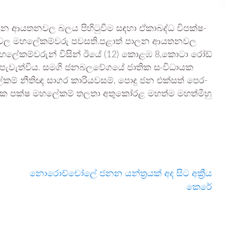
ාලන ආය­ත­න­වල බලය පිහි­ටු­වීම සඳහා ඒකා­බද්ධ විප­ක්ෂ­
­වල මහ­ලේ­ක­ම්වරු පව­සති.පළාත් පාලන ආය­ත­න­වල
 මහ­ලේ­ක­ම්ව­රුන් විසින් ඊයේ (12) කොළඹ 8,කොටා රෝඩ්
ක් පැවැත්විය. සමගි ජන­බ­ල­වේ­ගයේ ජාතික සංවි­ධා­යක
ලේ­කම් නීතිඥ සාගර කාරි­ය­ව­සම්, පොදු ජන එක්සත් පෙර­
ික පක්ෂ මහ­ලේ­කම් තලතා අතු­කෝ­රළ මහත්ම මහ­ත්මීහු
නොරොච්චෝලේ ජනන යන්ත්‍රයක් අද සිට අක්‍රීය
කෙරේ