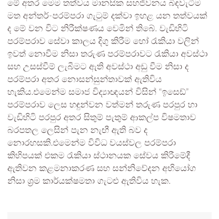
මේ අතර මෙම තත්වය මානසික සහජීවනය බිඳවැටීම
මත අන්තර්-පරම්පරා ගැටුම් දක්වා ඉහළ යන තත්වයක්
ද මේ වන විට නිරීක්ෂණය වෙමින් තිබේ. වැඩිහිටි
පරම්පරාව සේවා කාලය දිගු කිරීම හෝ රැකියා වලින්
ඉවත් නොවීම නිසා තරුණ පරම්පරාවට රැකියා අවස්ථා
සහ උසස්වීම් ලැබීමට ඇති අවස්ථා අඩු වීම නිසා ද
පරම්පරා අතර නොසන්සුන්තාවක් ඇතිවිය
හැකිය.එමෙන්ම සමාජ විද්‍යාඥයන් විසින් “ඉසෙඩ්”
පරම්පරාව ලෙස හඳුන්වන වත්මන් තරුණ පරපුර හා
වැඩිහිටි පරපුර අතර සිතුම් පැතුම් ආකල්ප විෂමතාව
බරපතල ලෙසින් පැන නැඟී ඇති බව ද
නොරහසකි.එමෙන්ම විවිධ වයස්වල පරම්පරා
කිහිපයක් එකම රැකියා ස්ථානයක සේවය කිරීමේදී
ඇතිවන කළමනාකරණ සහ සන්නිවේදන අභියෝග
නිසා ශ්‍රම කාර්යක්ෂමතා ගැටළු ඇතිවිය හැක.