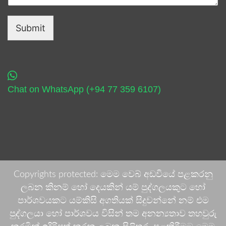
Submit
Chat on WhatsApp (+94 77 359 6107)
Copyrights protected: මෙම වෙබ් අඩවියේ පළකරනු
ලබන කිනම් හෝ දෙයකින් යම් පුද්ගලයකුට හෝ
පාර්ශවයකට යම්කිසි අගතියක් සිදුවන්නේ නම් එම
පුද්ගලයා හෝ පාර්ශවය විසින් තම අනන්‍යතාව තහවුරු