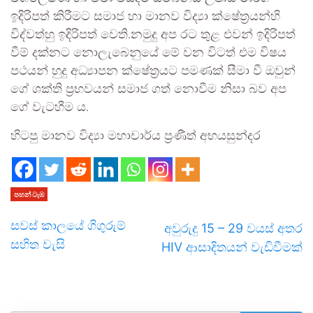
ඉදිරිපත් කිරීමට සමාජ හා මානව විද්‍යා ක්ෂේත්‍රයන්හි
විද්වත්හු ඉදිරිපත් වෙති.නමුදු අප රට තුළ එවන් ඉදිරිපත්
වීම් දක්නට නොලැබෙනුයේ මේ වන විටත් එම විෂය
පථයන් හුදු අධ්‍යාපන ක්ෂේත්‍රයට පමණක් සීමා වී ඔවුන්
ගේ ශක්ති ප්‍රභවයන් සමාජ ගත් නොවීම නිසා බව අප
ගේ වැටහීම ය.
හිටපු මානව විද්‍යා මහාචාර්ය ප්‍රණීත් අභයසුන්දර
පහන් ටැඹ
සවස් කාලයේ ගිගුරුම්
අවුරුදු 15 – 29 වයස් අතර
සහිත වැසි
HIV ආසාදිතයන් වැඩිවීමක්