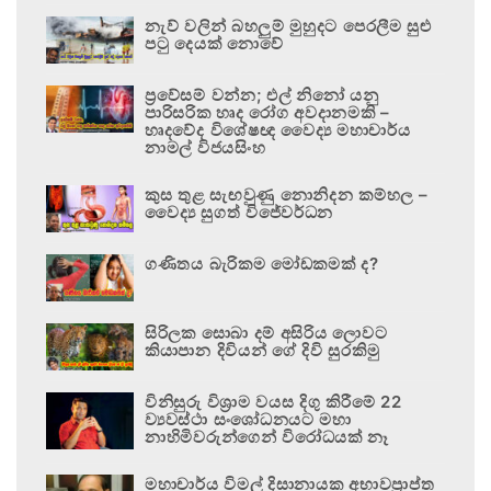
නැව් වලින් බහලුම් මුහුදට පෙරලීම සුළු
පටු දෙයක් නොවේ
ප්‍රවේසම් වන්න; එල් නිනෝ යනු
පාරිසරික හෘද රෝග අවදානමකි –
හෘදවේද විශේෂඥ වෛද්‍ය මහාචාර්ය
නාමල් විජයසිංහ
කුස තුළ සැඟවුණු නොනිදන කම්හල –
වෛද්‍ය සුගත් විජේවර්ධන
ගණිතය බැරිකම මෝඩකමක් ද?
සිරිලක සොබා දම් අසිරිය ලොවට
කියාපාන දිවියන් ගේ දිවි සුරකිමු
විනිසුරු විශ්‍රාම වයස දිගු කිරීමේ 22
ව්‍යවස්ථා සංශෝධනයට මහා
නාහිමිවරුන්ගෙන් විරෝධයක් නෑ
මහාචාර්ය විමල් දිසානායක අභාවප්‍රාප්ත