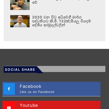
වේ
2030 වන විට අධිවේගී මාර්ග
පද්ධතියට කි.මී. 132ක්;සියලු වියදම්
දේශීය අරමුදල්වලින්
SOCIAL SHARE
Facebook
Like us on Facebook
Youtube