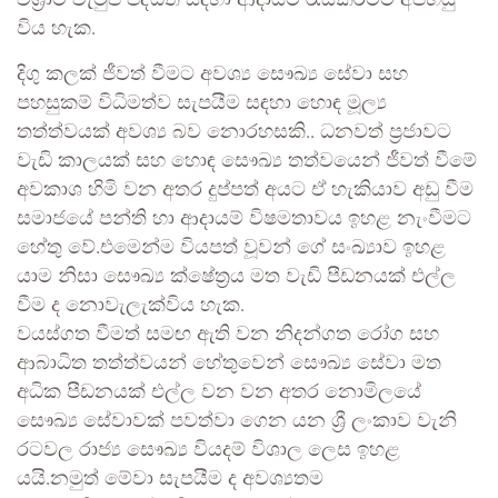
විශ්‍රාම වැටුප් පද්ධති සඳහා ආදායම් රැස්කිරීමට අපහසු
විය හැක.
දිගු කලක් ජීවත් වීමට අවශ්‍ය සෞඛ්‍ය සේවා සහ
පහසුකම් විධිමත්ව සැපයීම සඳහා හොඳ මූල්‍ය
තත්ත්වයක් අවශ්‍ය බව නොරහසකි.. ධනවත් ප්‍රජාවට
වැඩි කාලයක් සහ හොඳ සෞඛ්‍ය තත්වයෙන් ජීවත් වීමේ
අවකාශ හිමි වන අතර දුප්පත් අයට ඒ හැකියාව අඩු වීම
සමාජයේ පන්ති හා ආදායම් විෂමතාවය ඉහළ නැංවීමට
හේතු වේ.එමෙන්ම වියපත් වූවන් ගේ සංඛ්‍යාව ඉහළ
යාම නිසා සෞඛ්‍ය ක්ෂේත්‍රය මත වැඩි පීඩනයක් එල්ල
වීම ද නොවැලැක්විය හැක.
වයස්ගත වීමත් සමඟ ඇති වන නිදන්ගත රෝග සහ
ආබාධිත තත්ත්වයන් හේතුවෙන් සෞඛ්‍ය සේවා මත
අධික පීඩනයක් එල්ල වන වන අතර නොමිලයේ
සෞඛ්‍ය සේවාවක් පවත්වා ගෙන යන ශ්‍රී ලංකාව වැනි
රටවල රාජ්‍ය සෞඛ්‍ය වියදම් විශාල ලෙස ඉහළ
යයි.නමුත් මේවා සැපයීම ද අවශ්‍යතම