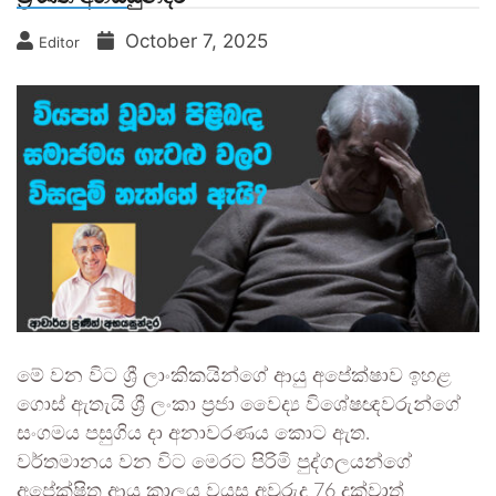
October 7, 2025
Editor
මේ වන විට ශ්‍රී ලාංකිකයින්ගේ ආයු අපේක්ෂාව ඉහළ
ගොස් ඇතැයි ශ්‍රී ලංකා ප්‍රජා වෛද්‍ය විශේෂඥවරුන්ගේ
සංගමය පසුගිය දා අනාවරණය කොට ඇත.
වර්තමානය වන විට මෙරට පිරිමි පුද්ගලයන්ගේ
අපේක්ෂිත ආයු කාලය වයස අවුරුදු 76 දක්වාත්