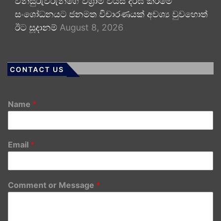
විනිසුරුවරුන්ගේ විශ්‍රාම වයස දීර්ඝ කිරීමේ
සංශෝධනයට ජනමත විචාරණයක් අවශ්‍ය වුවහොත්
ඊට සූදානම්
August 8, 2026
CONTACT US
Name
*
Email
*
Comment or Message
*