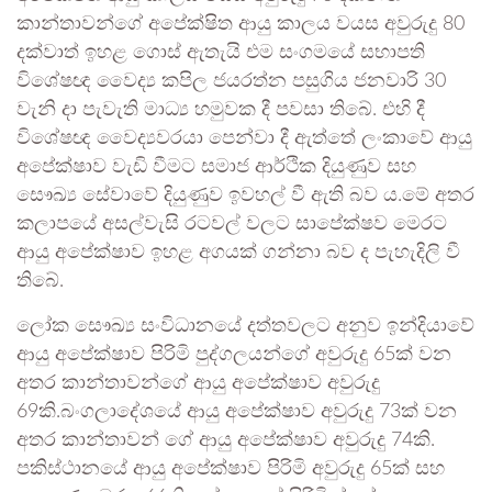
කාන්තාවන්ගේ අපේක්ෂිත ආයු කාලය වයස අවුරුදු 80
දක්වාත් ඉහළ ගොස් ඇතැයි එම සංගමයේ සභාපති
විශේෂඥ වෛද්‍ය කපිල ජයරත්න පසුගිය ජනවාරි 30
වැනි දා පැවැති මාධ්‍ය හමුවක දී පවසා තිබේ. එහි දී
විශේෂඥ වෛද්‍යවරයා පෙන්වා දී ඇත්තේ ලංකාවේ ආයු
අපේක්ෂාව වැඩි වීමට සමාජ ආර්ථික දියුණුව සහ
සෞඛ්‍ය සේවාවේ දියුණුව ඉවහල් වී ඇති බව ය.මේ අතර
කලාපයේ අසල්වැසි රටවල් වලට සාපේක්ෂව මෙරට
ආයු අපේක්ෂාව ඉහළ අගයක් ගන්නා බව ද පැහැදිලි වී
තිබේ.
ලෝක සෞඛ්‍ය සංවිධානයේ දත්තවල⁣ට අනුව ඉන්දියාවේ
ආයු අපේක්ෂාව පිරිමි පුද්ගලයන්ගේ අවුරුදු 65ක් වන
අතර කාන්තාවන්ගේ ආයු අපේක්ෂාව අවුරුදු
69කි.බංගලාදේශයේ ආයු අපේක්ෂාව අවුරුදු 73ක් වන
අතර කාන්තාවන් ගේ ආයු අපේක්ෂාව අවුරුදු 74කි.
පකිස්ථානයේ ආයු අපේක්ෂාව පිරිමි අවුරුදු 65ක් සහ