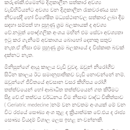
කරුණකි.එමෙන්ම දිගුකාලීන සත්කාර අවශ්‍ය
වැඩිහිටියන්ට අවශ්‍ය වන දිගුකාලීන රැකවරණය සහ
නිවසේදී හෝ විශේෂිත මධ්‍යස්ථානවල සත්කාර ලබා දීම
සඳහා සම්පත් හා පුහුණු ශ්‍රම බලකායක් ද අවශ්‍ය
වේ.නමුත් පෞද්ගලික අංශය මඟින් එම සේවා අවශ්‍යතා
ඉටු කර ගැනීමේ අවකාශය බොහෝ දෙනකු සතුව
නැත.ඒ නිසා එම පුහුණු ශ්‍රම බලකායේ ද විස්කෘත බවක්
දක්නට නැත.
මිනිසුන්ගේ ආයු කාලය වැඩි වුවද, ඔවුන් නිරෝගීව
සිටින කාලය ඊට සමානුපාතිකව වැඩි නොවන්නේ නම්,
ඔවුන්ගේ ජීවිතයේ අවසාන වසර කිහිපය රෝගී
තත්ත්වයෙන් හෝ ආබාධිත තත්ත්වයෙන් ගත කිරීමට
සිදු වේ.ඒ තත්වය වර්ධනය වීම නිසාම වෘද්ධ චිකිත්සාව
( Geriatric medecine )නම් වන නවතම අංශයක් මේ වන
විට රජයේ සෞඛ්‍ය අංශ තුළ ද ක්‍රියාත්මක වේ.එය ද රාජ්‍ය
සෞඛ්‍ය වියදම් විශාල ලෙස ඉහළ නංවන්නකි.