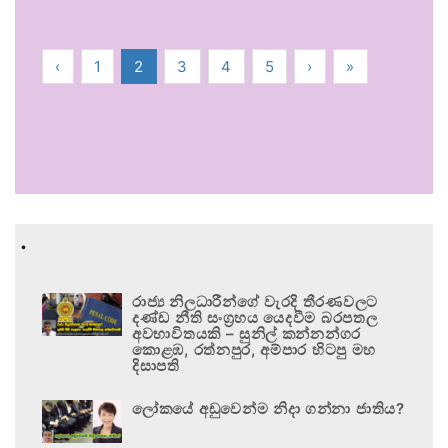
‹
1
2
3
4
5
›
»
.
රාජ්‍ය නිලධාරීන්ගේ වැරදි තීරණවලට
දණ්ඩ නීති සංග්‍රහය යෙදවීම බරපතල
අවභාවිතයකි – සුනිල් කන්නන්ගර
කොළඹ, රත්නපුර, අම්පාර හිටපු මහ
දිසාපති
ලෝකයේ අඩුවෙන්ම නිදා ගන්නා ජාතිය?