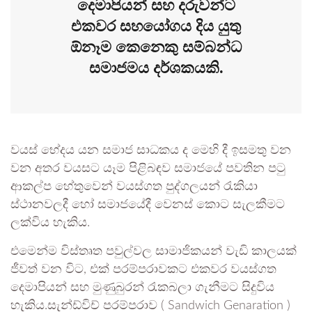
දෙමාපියන් සහ දරුවන්ට
එකවර සහයෝගය දිය යුතු
ඕනෑම කෙනෙකු සම්බන්ධ
සමාජමය දර්ශකයකි.
වයස් භේදය යන සමාජ සාධකය ද මෙහි දී ඉසමතු වන
වන අතර වයසට යෑම පිළිබඳව සමාජයේ පවතින පටු
ආකල්ප හේතුවෙන් වයස්ගත පුද්ගලයන් රැකියා
ස්ථානවලදී හෝ සමාජයේදී වෙනස් කොට සැලකීමට
ලක්විය හැකිය.
එමෙන්ම විස්තෘත පවුල්වල සාමාජිකයන් වැඩි කාලයක්
ජීවත් වන විට, එක් පරම්පරාවකට එකවර වයස්ගත
දෙමාපියන් සහ මුණුබුරන් රැකබලා ගැනීමට සිදුවිය
හැකිය.සැන්ඩ්විච් පරම්පරාව ( Sandwich Genaration )