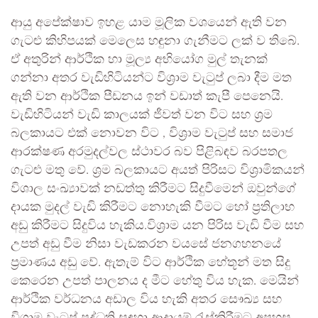
ආයු අපේක්ෂාව ඉහළ යාම මූලික වශයෙන් ඇති වන
ගැටළු කිහිපයක් මෙලෙස හඳුනා ගැනීමට ලක් ව තිබේ.
ඒ අතුරින් ආර්ථික හා මූල්‍ය අභියෝග මුල් තැනක්
ගන්නා අතර වැඩිහිටියන්ට විශ්‍රාම වැටුප් ලබා දීම මත
ඇති වන ආර්ථික පීඩනය ඉන් වඩාත් කැපී පෙනෙයි.
වැඩිහිටියන් වැඩි කාලයක් ජීවත් වන විට සහ ශ්‍රම
බලකායට එක් නොවන විට , විශ්‍රාම වැටුප් සහ සමාජ
ආරක්ෂණ අරමුදල්වල ස්ථාවර බව පිළිබඳව බරපතල
ගැටළු මතු වේ. ශ්‍රම බලකායට අයත් පිරිසට විශ්‍රාමිකයන්
විශාල සංඛ්‍යාවක් නඩත්තු කිරීමට සිදුවීමෙන් ඔවුන්ගේ
දායක මුදල් වැඩි කිරීමට නොහැකි වීමට හෝ ප්‍රතිලාභ
අඩු කිරීමට සිදුවිය හැකිය.විශ්‍රාම යන පිරිස වැඩි වීම සහ
උපත් අඩු වීම නිසා වැඩකරන වයසේ ජනගහනයේ
ප්‍රමාණය අඩු වේ. ඇතැම් විට ආර්ථික හේතූන් මත සිදු
කෙරෙන උපත් පාලනය ද මීට හේතු විය හැක. මෙයින්
ආර්ථික වර්ධනය අඩාල විය හැකි අතර සෞඛ්‍ය සහ