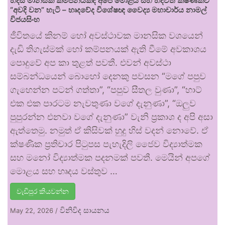
හදිසි මානසික කම්පනයකදී අපේ මොළය සහ හදවත ක්ෂණිකව
“අවදි වන” හැටි – හෘදවේද විශේෂඥ වෛද්‍ය මහාචාර්ය නාමල්
විජයසිංහ
ජීවිතයේ කිනම් හෝ අවස්ථාවක මානසික වශයෙන්
දැඩි තිගැස්මක් හෝ කම්පනයක් ඇති වීමේ අවකාශය
පොදුවේ අප කා තුළත් පවතී. එවන් අවස්ථා
සම්බන්ධයෙන් බොහෝ දෙනකු පවසන “මගේ පපුව
ගැහෙන්න පටන් ගත්තා”, “පපුව සීතල වුණා”, “හාට්
එක එක පාරටම නැවතුණා වගේ දැනුණා”, “ඔලුව
පුපුරන්න එනවා වගේ දැනුණා” වැනි ප්‍රකාශ ද අපි අසා
ඇත්තෙමු. නමුත් ඒ කිසිවක් හුදු හිස් වදන් නොවේ. ඒ
ක්ෂණික ප්‍රතිචාර පිටුපස පැහැදිලි ජෛව විද්‍යාත්මක
සහ මනෝ විද්‍යාත්මක පදනමක් පවතී. මෙයින් අපගේ
මොළය සහ හෘදය වස්තුව …
වැඩිපුර කියවන්න
විනිවිද සායනය
May 22, 2026
/