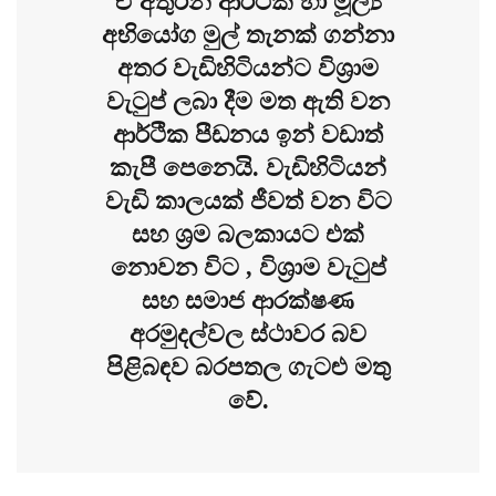
ඒ අතුරින් ආර්ථික හා මූල්‍ය
අභියෝග මුල් තැනක් ගන්නා
අතර වැඩිහිටියන්ට විශ්‍රාම
වැටුප් ලබා දීම මත ඇති වන
ආර්ථික පීඩනය ඉන් වඩාත්
කැපී පෙනෙයි. වැඩිහිටියන්
වැඩි කාලයක් ජීවත් වන විට
සහ ශ්‍රම බලකායට එක්
නොවන විට , විශ්‍රාම වැටුප්
සහ සමාජ ආරක්ෂණ
අරමුදල්වල ස්ථාවර බව
පිළිබඳව බරපතල ගැටළු මතු
වේ.