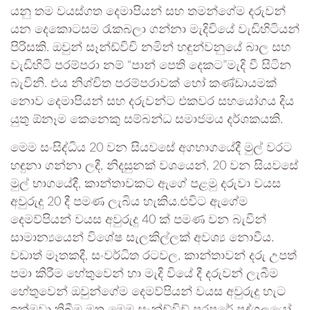
යනු තම වයස්ගත දෙමාපියන් සහ තමන්ගේම දරුවන්
යන දෙකොටසම රැකබලා ගන්නා මැදිවියේ වැඩිහිටියන්
පිරිසකි. ඔවුන් සෑන්ඩ්විචි නමින් හඳුන්වනුයේ බාල සහ
වැඩිහිටි පරම්පරා නම් “පාන් පෙති දෙකට”මැදි වී සිටින
බැවිනි. එය නිශ්චිත පරම්පරාවක් හෝ කණ්ඩායමක්
නොව දෙමාපියන් සහ දරුවන්ට එකවර සහයෝගය දිය
යුතු ඕනෑම කෙනෙකු සම්බන්ධ සමාජමය දර්ශකයකි.
මෙම සංසිද්ධිය 20 වන සියවසේ අගභාගයේදී මුල් වරට
හඳුනා ගන්නා ලදී, නිදසුනක් වශයෙන්, 20 වන සියවසේ
මුල් භාගයේදී, කාන්තාවකට ඇගේ පළමු දරුවා වයස
අවුරුදු 20 දී පමණ ලැබිය හැකිය.එවිට ඇගේම
දෙමව්පියන් වයස අවුරුදු 40 ක් පමණ වන බැවින්
සාමාන්‍යයෙන් විශේෂ සැලකිල්ලක් අවශ්‍ය නොවීය.
වඩාත් මෑතකදී, සංවර්ධිත රටවල, කාන්තාවන් දරු උපත්
පමා කිරීම හේතුවෙන් හා මැදි වියේ දී දරුවන් ලැබීම
හේතුවෙන් ඔවුන්ගේම දෙමව්පියන් වයස අවුරුදු හැට