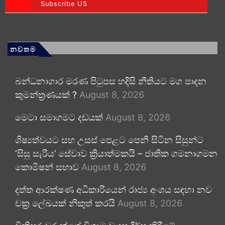
Subscribe US
නවතම
බන්ධනාගාර මරණ පිටුපස හදිසි නීතියට මග පාදන
කුමන්ත්‍රණයක් ?
August 8, 2026
මෙටා සමාගමට දඩයක්
August 8, 2026
ශිෂ්‍යත්වයට සහ උසස් පෙළට පෙනී සිටින සිසුන්ට
‘සිසු සැරිය’ සේවාව ක්‍රියාත්මකයි – ජාතික ගමනාගමන
කොමිෂන් සභාව
August 8, 2026
දත්ත ආරක්ෂණ අධිකාරියෙන් රාජ්‍ය අංශය සඳහා නව
චක්‍ර ලේඛයක් නිකුත් කරයි
August 8, 2026