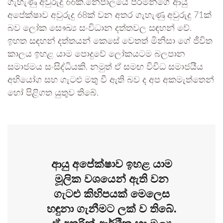
ගැහැණු අවුරුදු 66කි.නේපාලයේ පිරිමින්ගේ ආයු
අපේක්ෂාව අවුරුදු 68ක් වන අතර ගැහැණු අවුරුදු 71ක්
බව ලෝක සෞඛ්‍ය සංවිධාන දත්තවල සඳහන් වේ.
ඉහත සඳහන් දත්තයන් කෙසේ වෙතත් මිනිසා ගේ ජීවිත
කාලය ඉහළ යාම පොදුවේ ලෝකයටම බලපාන
සමාජමය සංසිද්ධියකි. නමුත් ඒ සමඟ විවිධ සමාජයීය
අභියෝග සහ ගැටළු මතු වී ඇති බව ද අප අකමැත්තෙන්
හෝ පිළිගත යුතුව තිබේ.
ආයු අපේක්ෂාව ඉහළ යාම
මූලික වශයෙන් ඇති වන
ගැටළු කිහිපයක් මෙලෙස
හඳුනා ගැනීමට ලක් ව තිබේ.