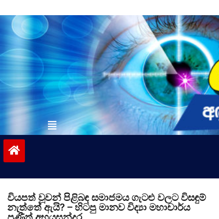
Skip
to
content
vinivida.lk
වියපත් වූවන් පිළිබඳ සමාජමය ගැටළු වලට විසඳුම්
නැත්තේ ඇයි? – හිටපු මානව විද්‍යා මහාචාර්ය
ප්‍රණීත් අභයසුන්දර