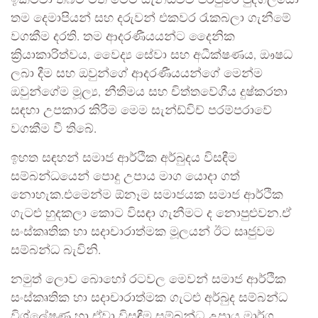
ඉක්මවා තිබීම මත මෙම සැන්ඩ්විච් පරපුරේ පුද්ගලයෝ
තම දෙමාපියන් සහ දරුවන් එකවර රැකබලා ගැනීමේ
වගකීම දරති. තම ආදරණීයයන්ට දෛනික
ක්‍රියාකාරිත්වය, වෛද්‍ය සේවා සහ අධීක්ෂණය, ඖෂධ
ලබා දීම සහ ඔවුන්ගේ ආදරණීයයන්ගේ මෙන්ම
ඔවුන්ගේම මූල්‍ය, නීතිමය සහ චිත්තවේගීය දුෂ්කරතා
සඳහා උපකාර කිරීම මෙම සැන්ඩ්විච් පරම්පරාවේ
වගකීම වී තිබේ.
ඉහත සඳහන් සමාජ ආර්ථික අර්බුදය විසඳීම
සම්බන්ධයෙන් පොදු උපාය මාග යොදා ගත්
නොහැක.එමෙන්ම ඕනෑම සමාජයක සමාජ ආර්ථික
ගැටළු හුදකලා කොට විසඳා ගැනීමට ද නොපුළුවන.ඒ
සංස්කෘතික හා සදාචාරාත්මක මූලයන් ඊට සෘජුවම
සම්බන්ධ බැවිනි.
නමුත් ලොව බොහෝ රටවල මෙවන් සමාජ ආර්ථික
සංස්කෘතික හා සදාචාරාත්මක ගැටළු අර්බුද සම්බන්ධ
විශ්ලේෂණ හා ඒවා විසඳීම සම්බන්ධ උපාය මාර්ග