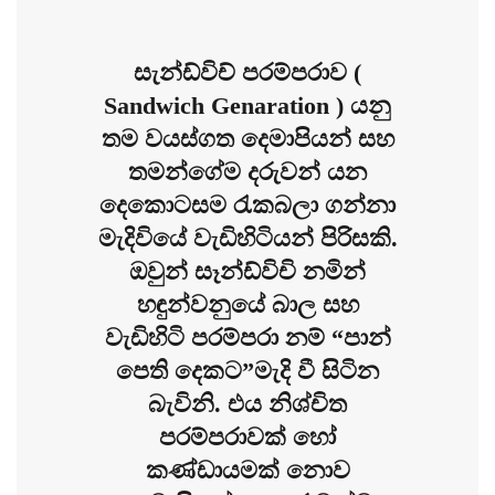
සැන්ඩ්විච් පරම්පරාව (
Sandwich Genaration ) යනු
තම වයස්ගත දෙමාපියන් සහ
තමන්ගේම දරුවන් යන
දෙකොටසම රැකබලා ගන්නා
මැදිවියේ වැඩිහිටියන් පිරිසකි.
ඔවුන් සෑන්ඩ්විචි නමින්
හඳුන්වනුයේ බාල සහ
වැඩිහිටි පරම්පරා නම් “පාන්
පෙති දෙකට”මැදි වී සිටින
බැවිනි. එය නිශ්චිත
පරම්පරාවක් හෝ
කණ්ඩායමක් නොව