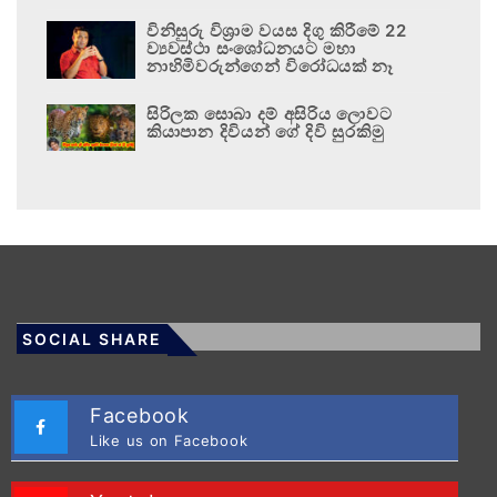
විනිසුරු විශ්‍රාම වයස දිගු කිරීමේ 22
ව්‍යවස්ථා සංශෝධනයට මහා
නාහිමිවරුන්ගෙන් විරෝධයක් නෑ
සිරිලක සොබා දම් අසිරිය ලොවට
කියාපාන දිවියන් ගේ දිවි සුරකිමු
SOCIAL SHARE
Facebook
Like us on Facebook