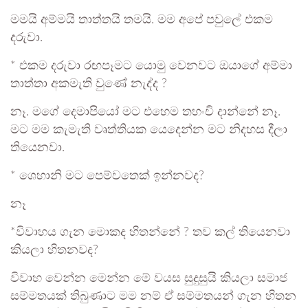
මමයි අම්මයි තාත්තයි තමයි. මම අපේ පවුලේ එකම
දරුවා.
* එකම දරුවා රඟපෑමට යොමු වෙනවට ඔයාගේ අම්මා
තාත්තා අකමැති වුණේ නැද්ද ?
නෑ. මගේ දෙමාපියෝ මට එහෙම තහංචි දාන්නේ නෑ.
මට මම කැමැති වෘත්තියක යෙදෙන්න මට නිදහස දීලා
තියෙනවා.
* ශෙහානි මට පෙම්වතෙක් ඉන්නවද?
නෑ
*විවාහය ගැන මොකද හිතන්නේ ? තව කල් තියෙනවා
කියලා හිතනවද?
විවාහ වෙන්න මෙන්න මේ වයස සුදුසුයි කියලා සමාජ
සම්මතයක් තිබුණාට මම නම් ඒ සම්මතයන් ගැන හිතන