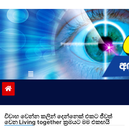
Skip
to
content
vinivida.lk
විවාහ වෙන්න කලින් දෙන්නෙක් එකට ජීවත්
වෙන Living together ක්‍රමයට මම එකඟයි