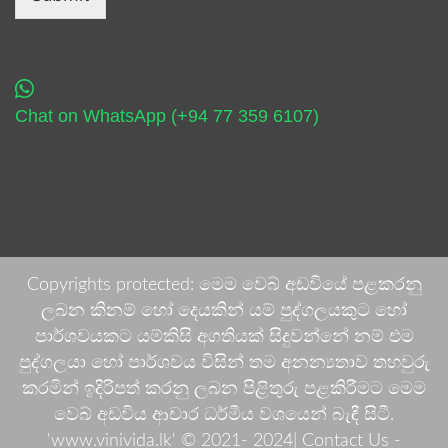
Chat on WhatsApp (+94 77 359 6107)
Copyrights protected: මෙම වෙබ් අඩවියේ පළකරනු
ලබන කිනම් හෝ දෙයකින් යම් පුද්ගලයකුට හෝ
පාර්ශවයකට යම්කිසි අගතියක් සිදුවන්නේ නම් එම
පුද්ගලයා හෝ පාර්ශවය විසින් තම අනන්‍යතාව තහවුරු
කරමින් ඉදිරිපත් කරනු ලබන පිළිතුරු පළකිරීමට මෙම
වෙබ් අඩවිය ආචාර ධර්මීය වශයෙන් බැඳී සිටී.
'www.vinivida.lk' © 2021- 2024| Contact Us -