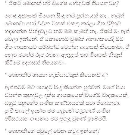
* ඒකට මොකක් හරි විශේෂ හේතුවක් තියෙනවාද?
හොඳ අදහසක් තියෙන සිංදු නම් ප්‍රශ්නයක් නෑ . නමුත්
මොනවා හෝ වචන ටිකක් එකතු කරලා ගීත විදිහට
හදාගන්න සින්දුවලට නම් මම කැමති නෑ. ඒකයි මං ඈත්
වෙලා ඉන්නේ. ඒ කොහොම වුණත් අනාගතයේදී මම
ගීත ගායනයට සම්බන්ධ වෙන්න අදහසක් තියෙනවා. ඒ
අනුව මගේම රූප රචනා ඇතුළත් කර ගීතයක් නිකුත්
කිරීමේ අදහසක් තියෙනවා.
* ශෙහානිට ගායන හැකියාවකුත් තියෙනව ද ?
ඇත්තටම මට හොඳට සිංදු කියන්න පුළුවන්. මගේ පියා
වසන්ත කහඳවල දක්ෂ ගායකයෙක් වගේම වාදකයෙක්.
ඔහුට ඔහුගේම සංගීත කණ්ඩායමක් පවා තිබෙනවා.
පුංචි කාලේ ඉඳන්ම මම හැදුනේ වැඩුණේ සංගීත
පරිසරයක. ගායනය මට පුරුදු වුණේ ඉබේමයි.
* ශෙහානිගේ පවුලේ වෙන කවුද ඉන්නේ?