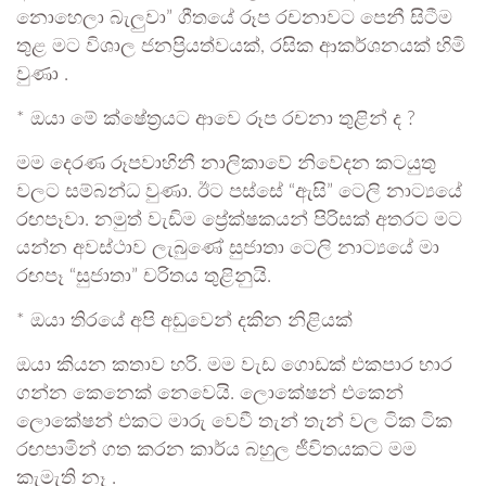
නොහෙලා බැලුවා” ගීතයේ රූප රචනාවට පෙනී සිටීම
තුළ මට විශාල ජනප්‍රියත්වයක්, රසික ආකර්ශනයක් හිමි
වුණා .
* ඔයා මේ ක්ෂේත්‍රයට ආවෙ රූප රචනා තුළින් ද ?
මම දෙරණ රූපවාහිනී නාලිකාවේ නිවේදන කටයුතු
වලට සම්බන්ධ වුණා. ඊට පස්සේ “ඇසි” ටෙලි නාට්‍යයේ
රඟපෑවා. නමුත් වැඩිම ප්‍රේක්ෂකයන් පිරිසක් අතරට මට
යන්න අවස්ථාව ලැබුණේ සුජාතා ටෙලි නාට්‍යයේ මා
රඟපෑ “සුජාතා” චරිතය තුළිනුයි.
* ඔයා තිරයේ අපි අඩුවෙන් දකින නිළියක්
ඔයා කියන කතාව හරි. මම වැඩ ගොඩක් එකපාර භාර
ගන්න කෙනෙක් නෙවෙයි. ලොකේෂන් එකෙන්
ලොකේෂන් එකට මාරු වෙවී තැන් තැන් වල ටික ටික
රඟපාමින් ගත කරන කාර්ය බහුල ජීවිතයකට මම
කැමැති නෑ .