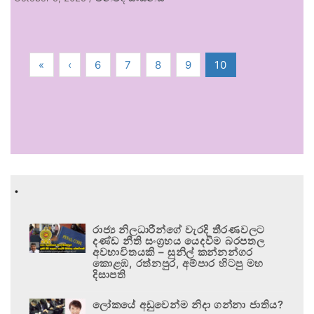
«
‹
6
7
8
9
10
.
රාජ්‍ය නිලධාරීන්ගේ වැරදි තීරණවලට
දණ්ඩ නීති සංග්‍රහය යෙදවීම බරපතල
අවභාවිතයකි – සුනිල් කන්නන්ගර
කොළඹ, රත්නපුර, අම්පාර හිටපු මහ
දිසාපති
ලෝකයේ අඩුවෙන්ම නිදා ගන්නා ජාතිය?