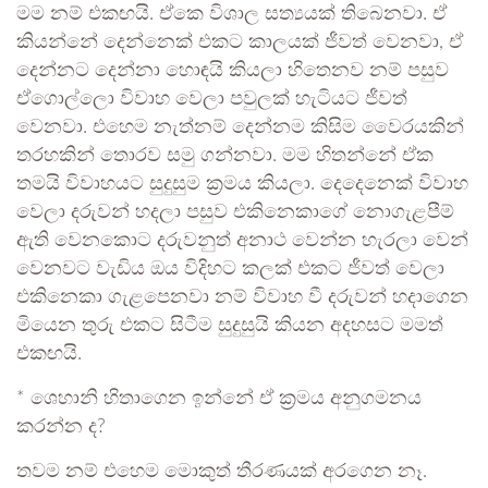
මම නම් එකඟයි. ඒකෙ විශාල සත්‍යයක් තිබෙනවා. ඒ
කියන්නේ දෙන්නෙක් එකට කාලයක් ජීවත් වෙනවා, ඒ
දෙන්නට දෙන්නා හොඳයි කියලා හිතෙනව නම් පසුව
ඒගොල්ලො විවාහ වෙලා පවුලක් හැටියට ජීවත්
වෙනවා. එහෙම නැත්නම් දෙන්නම කිසිම වෛරයකින්
තරහකින් තොරව සමු ගන්නවා. මම හිතන්නේ ඒක
තමයි විවාහයට සුදුසුම ක්‍රමය කියලා. දෙදෙනෙක් විවාහ
වෙලා දරුවන් හදලා පසුව එකිනෙකාගේ නොගැළපීම්
ඇති වෙනකොට දරුවනුත් අනාථ වෙන්න හැරලා වෙන්
වෙනවට වැඩිය ඔය විදිහට කලක් එකට ජීවත් වෙලා
එකිනෙකා ගැළපෙනවා නම් විවාහ වී දරුවන් හදාගෙන
මියෙන තුරු එකට සිටීම සුදුසුයි කියන අදහසට මමත්
එකඟයි.
* ශෙහානි හිතාගෙන ඉන්නේ ඒ ක්‍රමය අනුගමනය
කරන්න ද?
තවම නම් එහෙම මොකුත් තීරණයක් අරගෙන නෑ.