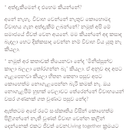
* අත්දැකීමෙන් ද එහෙම කියන්නේ?
අනේ නැහැ. විවාහ වෙන්නේ නැතුව කොහොමද
විවාහය ගැන අත්දැකීම් ලබන්නේ? නමුත් අපි මේ
සමාජයේ ජීවත් වෙන අයනේ. මම කියන්නේ අද කසාද
බැඳලා හෙට දික්කසාද වෙන්න නම් විවාහ විය යුතු නෑ
කියලා.
* නමුත් අර කතාවක් තියෙනවා නේද “මිනිස්සුන්ව
කාලා බලලා තෝරගන්න බෑ” කියලා. ඒ අනුව අද අපට
ගැළපෙනවා කියලා හිතන කෙනා පසුව අපට
කොහෙත්ම නොගැළපෙන්න බැරි කමක් නෑ. ඔය
නොගැළපීම් හුඟක් වෙලාවට තේරෙන්නේ විවාහයෙන්
වසර ගණනක් ගත වුණාට පසුව නේද?
ඇත්තටම අපේ රටේ සංස්කෘතිය විසින් කොහෙත්ම
පිළිගන්නේ නැති වුණත් විවාහ වෙන්න කලින්
දෙන්නෙක් එකට ජීවත් වෙනLiving together ක්‍රමයට