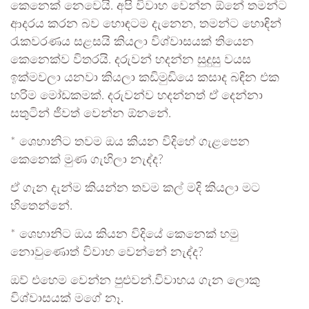
කෙනෙක් නෙවෙයි. අපි විවාහ වෙන්න ඕනේ තමන්ට
ආදරය කරන බව හොඳටම දැනෙන, තමන්ට හොඳින්
රැකවරණය සළසයි කියලා විශ්වාසයක් තියෙන
කෙනෙක්ව විතරයි. දරුවන් හදන්න සුදුසු වයස
ඉක්මවලා යනවා කියලා කඩිමුඩියෙ කසාද බඳින එක
හරිම මෝඩකමක්. දරුවන්ව හදන්නත් ඒ දෙන්නා
සතුටින් ජීවත් වෙන්න ඕනනේ.
* ශෙහානිට තවම ඔය කියන විදිහේ ගැළපෙන
කෙනෙක් මුණ ගැහිලා නැද්ද?
ඒ ගැන දැන්ම කියන්න තවම කල් මදි කියලා මට
හිතෙන්නේ.
* ශෙහානිට ඔය කියන විදියේ කෙනෙක් හමු
නොවුණොත් විවාහ වෙන්නේ නැද්ද?
ඔව් එහෙම වෙන්න පුළුවන්.විවාහය ගැන ලොකු
විශ්වාසයක් මගේ නෑ.