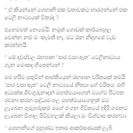
* ඒ කියන්නේ ශෙහානි එක වතාවකට භාරගන්නේ එක
ටෙලි නාට්‍යයක් විතරද ?
එහෙමමත් නෙමෙයි. නමුත් ගොඩක් කාර්යබහුල
වෙන්න නම් මං කැමති නෑ. මට ඕන නිදහසේ වැඩ
කරන්නයි.
* මේ දවස්වල රඟපාන “පාර වසා ඇත” ටෙලිනාට්‍යය
ගැන මොකද හිතෙන්නේ ?
මම හරිම සතුටින් තෘප්තියෙන් රඟපාන චරිතයක් තමයි
“පාර වසා ඇත” ටෙලි නාට්‍යයේ නිත්‍යා ගේ චරිතය. එහි
අධ්‍යක්ෂ ශිවගුරුනාදන් මහත්මයාගෙන් වගේම පිටපත
රචනා කරන සද්ධාමංගල මහත්මයාගෙනුත් මට
ලැබෙන ගුරුහරුකම් මගේ රංගන ජීවිතයේ ඉදිරි ගමනට
ලැබෙන විශාල පිටිවහලක් කියලා මං විශ්වාස කරනවා.
* ශෙහානිගේ මුහුණට ඉතාම ආකර්ෂණයක් ලැබී