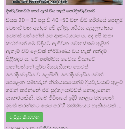
දියවැඩියාවට පෙර ඇති විය හැකි පෙරදියවැඩියාව
වයස 20 – 30 පසු වී 40 -50 වන විට ශරීරයේ පෙනුම
වෙනස් වන අන්දම අපි දනිමු. ශරීරය ඇතුලාන්තය
වෙනස් වන්නේත් මේ ආකාරයටම ය. අද අපි කතා
කරන්නේ මේ විදියට ඇතිවන වෙනස්කම තුළින්
ඇතැම් විට ලෙඩක් නිර්මාණය විය හැකි අන්දම
පිළිබඳව ය. මේ තත්ත්වය වෛද්‍ය විද්‍යාවේ
හඳුන්වන්නේ පූර්ව දියවැඩියාව හෙවත්
පෙරදියවැඩියාව ලෙසිනි. පෙරදියවැඩියාවෙන්
පෙළෙන සමහරුන් නිරායාසයෙන්ම දියවැඩියාව තුළට
ගමන් කරන්නේ එම පුද්ගලයාටවත් නොදැනෙන
ආකාරයකිනි. ඔබේ ජීවිතයේ ඉදිරි කාලය ඔබගෙන්
ඉවත් කරන්නට මෙම රෝගී තත්ත්වයට හැකියාවක් …
වැඩිපුර කියවන්න
විනිවිද සායනය
October 5, 2025
/