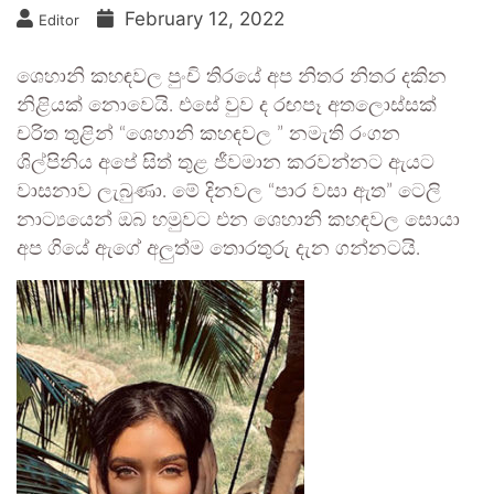
February 12, 2022
Editor
ශෙහානි කහඳවල පුංචි තිරයේ අප නිතර නිතර දකින
නිළියක් නොවෙයි. එසේ වුව ද රඟපෑ අතලොස්සක්
චරිත තුළින් “ශෙහානි කහඳවල ” නමැති රංගන
ශිල්පිනිය අපේ සිත් තුළ ජීවමාන කරවන්නට ඇයට
වාසනාව ලැබුණා. මේ දිනවල “පාර වසා ඇත” ටෙලි
නාට්‍යයෙන් ඔබ හමුවට එන ශෙහානි කහඳවල සොයා
අප ගියේ ඇගේ අලුත්ම තොරතුරු දැන ගන්නටයි.