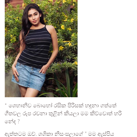
* ශෙහානිව බොහෝ රසික පිරිසක් හඳුනා ගත්තේ
ගීතවල රූප රචනා තුළින් කියලා මම කිව්වොත් හරි
නේද ?
ඇත්තටම ඔව්. ශශිකා නිසංසලාගේ ” මම ඇස්පිය