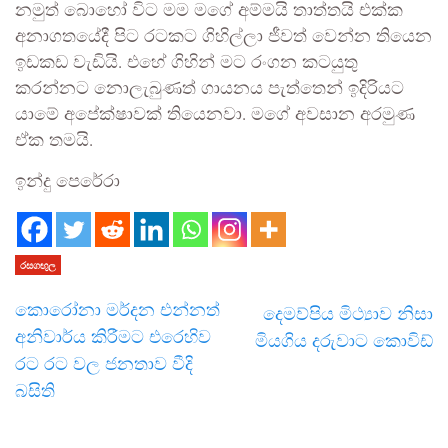
නමුත් බොහෝ විට මම මගේ අම්මයි තාත්තයි එක්ක
අනාගතයේදී පිට රටකට ගිහිල්ලා ජීවත් වෙන්න තියෙන
ඉඩකඩ වැඩියි. එහේ ගිහින් මට රංගන කටයුතු
කරන්නට නොලැබුණත් ගායනය පැත්තෙන් ඉදිරියට
යාමේ අපේක්ෂාවක් තියෙනවා. මගේ අවසාන අරමුණ
ඒක තමයි.
ඉන්දු පෙරේරා
රසගඟුල
කොරෝනා මර්දන එන්නත්
දෙමව්පිය මිථ්‍යාව නිසා
අනිවාර්ය කිරීමට එරෙහිව
මියගිය දරුවාට කොවිඩ්
රට රට වල ජනතාව වීදි
බසිති