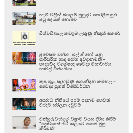
නැව් වලින් බහලුම් මුහුදට පෙරලීම සුළු
පටු දෙයක් නොවේ
විශ්වවිද්‍යාල කඩඉම් ලකුණු නිකුත් කෙරේ
ප්‍රවේසම් වන්න; එල් නිනෝ යනු
පාරිසරික හෘද රෝග අවදානමකි –
හෘදවේද විශේෂඥ වෛද්‍ය මහාචාර්ය
නාමල් විජයසිංහ
කුස තුළ සැඟවුණු නොනිදන කම්හල –
වෛද්‍ය සුගත් විජේවර්ධන
අපරාධ නීතියේ පරම පදනම හෙවත්
වරදට සරිලන දඬුවම
විනිසුරුවන්ගේ විශ්‍රාම වයස දීර්ඝ කිරීම
“දොවාගත් කිරි කළයට ගොම මුසු
කිරීමක්”