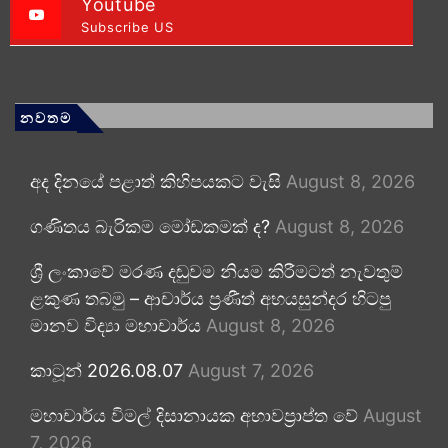
Youtube
Subscribe US
නවතම
අද දිනයේ පළාත් කිහිපයකට වැසි
August 8, 2026
ගණිතය බැරිකම මෝඩකමක් ද?
August 8, 2026
ශ්‍රී ලංකාවේ මරණ දඬුවම නියම කිරීමටත් නැවතුම්
ළකුණ තබමු – ආචාර්ය ප්‍රණීත් අභයසුන්දර හිටපු
මානව විද්‍යා මහාචාර්ය
August 8, 2026
කාටූන් 2026.08.07
August 7, 2026
මහාචාර්ය විමල් දිසානායක අභාවප්‍රාප්ත වේ
August
7, 2026