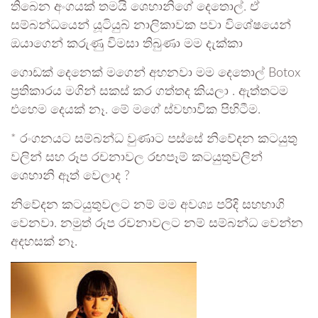
තිබෙන අංගයක් තමයි ශෙහානිගේ දෙතොල්. ඒ
සම්බන්ධයෙන් යූටියුබ් නාලිකාවක පවා විශේෂයෙන්
ඔයාගෙන් කරුණු විමසා තිබුණා මම දැක්කා
ගොඩක් දෙනෙක් මගෙන් අහනවා මම දෙතොල් Botox
ප්‍රතිකාරය මගින් සකස් කර ගත්තද කියලා . ඇත්තටම
එහෙම දෙයක් නෑ. මේ මගේ ස්වභාවික පිහිටීම.
* රංගනයට සම්බන්ධ වුණාට පස්සේ නිවේදන කටයුතු
වලින් සහ රූප රචනාවල රඟපෑම් කටයුතුවලින්
ශෙහානි ඈත් වෙලාද ?
නිවේදන කටයුතුවලට නම් මම අවශ්‍ය පරිදි සහභාගි
වෙනවා. නමුත් රූප රචනාවලට නම් සම්බන්ධ වෙන්න
අදහසක් නෑ.