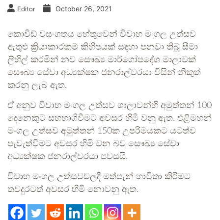
October 26, 2021
Editor
කොවිඩ් වසංගතය හේතුවෙන් විවාහ මංගල උත්සව
ඇතුළු ක්‍රියාකාරකම් කිහිපයක් සඳහා පනවා තිබූ සීමා
ලිහිල් කරමින් නව සෞඛ්‍ය මාර්ගෝපදේශ මාලාවක්
සෞඛ්‍ය සේවා අධ්‍යක්ෂක ජනරාල්වරයා විසින් නිකුත්
කරනු ලැබ ඇත.
ඒ අනුව විවාහ මංගල උත්සව ශාලාවන්හි අමුත්තන් 100
දෙනෙකුට සහභාගිවීමට අවසර හිමි වනු ඇත. එළිමහන්
මංගල උත්සව අමුත්තන් 150ක උපරිමයකට යටත්ව
පැවැත්වීමට අවසර හිමි වන බව සෞඛ්‍ය සේවා
අධ්‍යක්ෂක ජනරාල්වරයා පවසයි.
විවාහ මංගල උත්සවවලදී මත්පැන් භාවිතා කිරිමට
තවදුරටත් අවසර හිමි නොවනු ඇත.