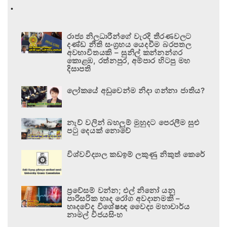
.
රාජ්‍ය නිලධාරීන්ගේ වැරදි තීරණවලට
දණ්ඩ නීති සංග්‍රහය යෙදවීම බරපතල
අවභාවිතයකි – සුනිල් කන්නන්ගර
කොළඹ, රත්නපුර, අම්පාර හිටපු මහ
දිසාපති
ලෝකයේ අඩුවෙන්ම නිදා ගන්නා ජාතිය?
නැව් වලින් බහලුම් මුහුදට පෙරලීම සුළු
පටු දෙයක් නොවේ
විශ්වවිද්‍යාල කඩඉම් ලකුණු නිකුත් කෙරේ
ප්‍රවේසම් වන්න; එල් නිනෝ යනු
පාරිසරික හෘද රෝග අවදානමකි –
හෘදවේද විශේෂඥ වෛද්‍ය මහාචාර්ය
නාමල් විජයසිංහ