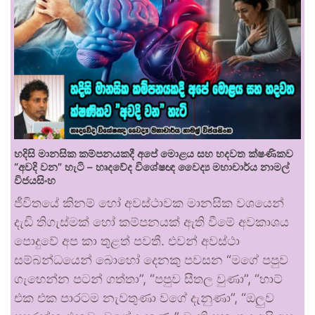
හදිසි මානසික කම්පනයකදී අපේ මොළය සහ හදවත ක්ෂණිකව
“අවදි වන” හැටි – හෘදවේද විශේෂඥ වෛද්‍ය මහාචාර්ය නාමල්
විජයසිංහ
ජීවිතයේ කිනම් හෝ අවස්ථාවක මානසික වශයෙන්
දැඩි තිගැස්මක් හෝ කම්පනයක් ඇති වීමේ අවකාශය
පොදුවේ අප කා තුළත් පවතී. එවන් අවස්ථා
සම්බන්ධයෙන් බොහෝ දෙනකු පවසන “මගේ පපුව
ගැහෙන්න පටන් ගත්තා”, “පපුව සීතල වුණා”, “හාට්
එක එක පාරටම නැවතුණා වගේ දැනුණා”, “ඔලුව