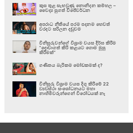
කුස තුළ සැඟවුණු නොනිදන කම්හල –
වෛද්‍ය සුගත් විජේවර්ධන
අපරාධ නීතියේ පරම පදනම හෙවත්
වරදට සරිලන දඬුවම
විනිසුරුවන්ගේ විශ්‍රාම වයස දීර්ඝ කිරීම
“දොවාගත් කිරි කළයට ගොම මුසු
කිරීමක්”
ගණිතය බැරිකම මෝඩකමක් ද?
විනිසුරු විශ්‍රාම වයස දිගු කිරීමේ 22
ව්‍යවස්ථා සංශෝධනයට මහා
නාහිමිවරුන්ගෙන් විරෝධයක් නෑ