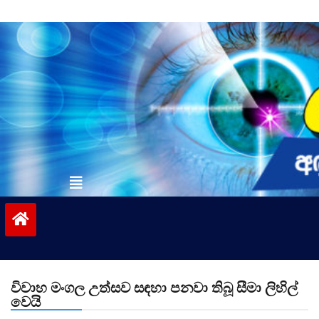
Skip
to
content
vinivida.lk
විවාහ මංගල උත්සව සඳහා පනවා තිබූ සීමා ලිහිල්
වෙයි