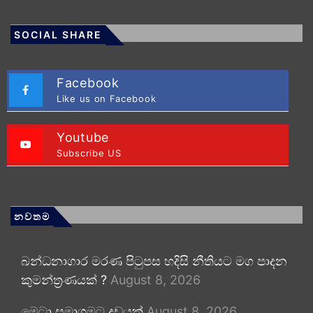
SOCIAL SHARE
Facebook
Like us on Facebook
Youtube
Subscribe US
නවතම
බන්ධනාගාර මරණ පිටුපස හදිසි නීතියට මග පාදන
කුමන්ත්‍රණයක් ?
August 8, 2026
මෙටා සමාගමට දඩයක්
August 8, 2026