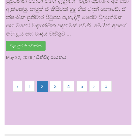
පුපුරන්න එනවා වගේ දැනුණා” වැනි ප්‍රකාශ ද අපි අසා
ඇත්තෙමු. නමුත් ඒ කිසිවක් හුදු හිස් වදන් නොවේ. ඒ
ක්ෂණික ප්‍රතිචාර පිටුපස පැහැදිලි ජෛව විද්‍යාත්මක
සහ මනෝ විද්‍යාත්මක පදනමක් පවතී. මෙයින් අපගේ
මොළය සහ හෘදය වස්තුව …
වැඩිපුර කියවන්න
විනිවිද සායනය
May 22, 2026
/
‹
1
2
3
4
5
›
»