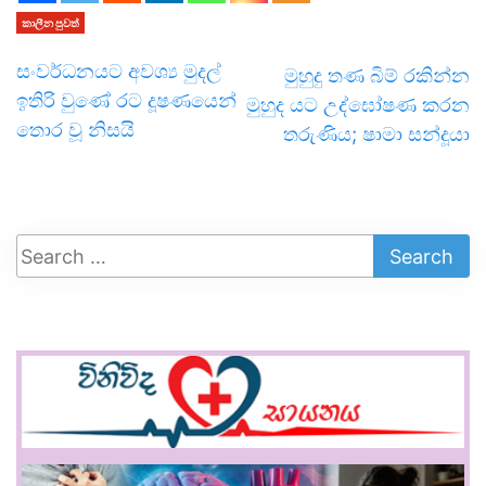
කාලීන පුවත්
සංවර්ධනයට අවශ්‍ය මුදල්
මුහුදු තණ බිම් රකින්න
ඉතිරි වුණේ රට දූෂණයෙන්
මුහුද යට උද්ඝෝෂණ කරන
තොර වූ නිසයි
තරුණිය; ෂාමා සන්දූයා