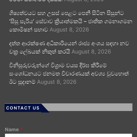
ශිෂ්‍යත්වයට සහ උසස් පෙළට පෙනී සිටින සිසුන්ට
‘සිසු සැරිය’ සේවාව ක්‍රියාත්මකයි – ජාතික ගමනාගමන
කොමිෂන් සභාව
August 8, 2026
දත්ත ආරක්ෂණ අධිකාරියෙන් රාජ්‍ය අංශය සඳහා නව
චක්‍ර ලේඛයක් නිකුත් කරයි
August 8, 2026
විනිසුරුවරුන්ගේ විශ්‍රාම වයස දීර්ඝ කිරීමේ
සංශෝධනයට ජනමත විචාරණයක් අවශ්‍ය වුවහොත්
ඊට සූදානම්
August 8, 2026
CONTACT US
Name
*