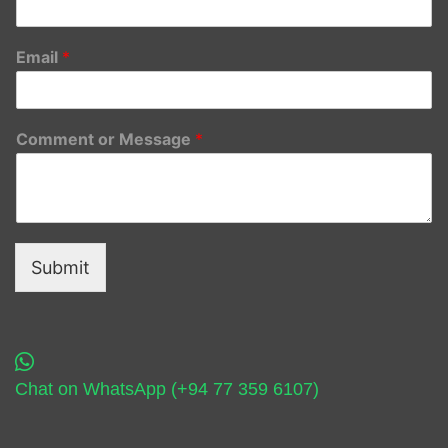
Email
*
Comment or Message
*
Submit
Chat on WhatsApp (+94 77 359 6107)