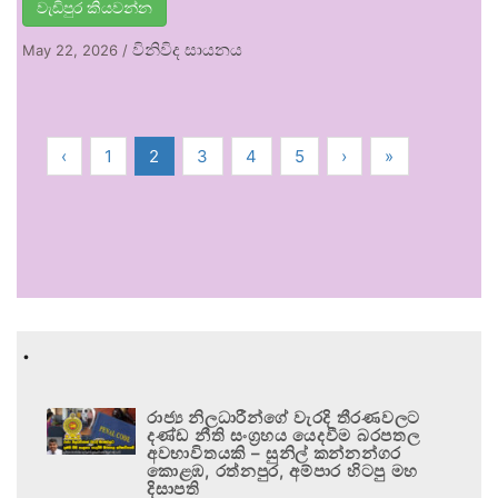
වැඩිපුර කියවන්න
විනිවිද සායනය
May 22, 2026
/
‹
1
2
3
4
5
›
»
.
රාජ්‍ය නිලධාරීන්ගේ වැරදි තීරණවලට
දණ්ඩ නීති සංග්‍රහය යෙදවීම බරපතල
අවභාවිතයකි – සුනිල් කන්නන්ගර
කොළඹ, රත්නපුර, අම්පාර හිටපු මහ
දිසාපති