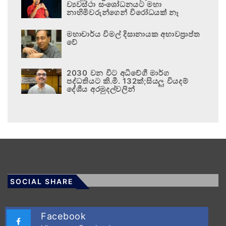
ව්‍යවස්ථා සංශෝධනයට මහා
නාහිමිවරුන්ගෙන් විරෝධයක් නෑ
මහාචාර්ය විමල් දිසානායක අභාවප්‍රාප්ත
වේ
2030 වන විට අධිවේගී මාර්ග
පද්ධතියට කි.මී. 132ක්;සියලු වියදම්
දේශීය අරමුදල්වලින්
SOCIAL SHARE
Facebook