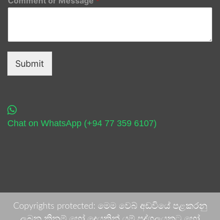
Comment or Message
*
Submit
Chat on WhatsApp (+94 77 359 6107)
Copyrights protected: මෙම වෙබ් අඩවියේ පළකරනු
ලබන කිනම් හෝ දෙයකින් යම් පුද්ගලයකුට හෝ