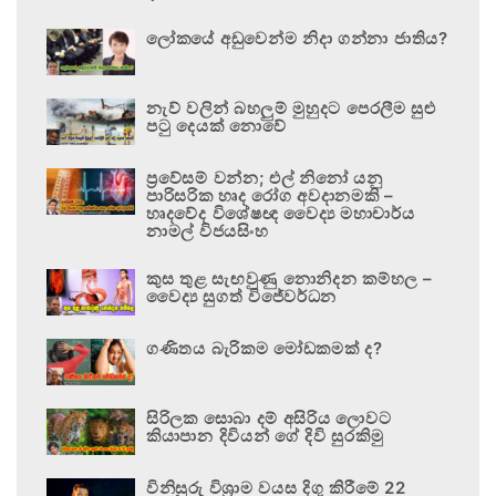
ලෝකයේ අඩුවෙන්ම නිදා ගන්නා ජාතිය?
නැව් වලින් බහලුම් මුහුදට පෙරලීම සුළු
පටු දෙයක් නොවේ
ප්‍රවේසම් වන්න; එල් නිනෝ යනු
පාරිසරික හෘද රෝග අවදානමකි –
හෘදවේද විශේෂඥ වෛද්‍ය මහාචාර්ය
නාමල් විජයසිංහ
කුස තුළ සැඟවුණු නොනිදන කම්හල –
වෛද්‍ය සුගත් විජේවර්ධන
ගණිතය බැරිකම මෝඩකමක් ද?
සිරිලක සොබා දම් අසිරිය ලොවට
කියාපාන දිවියන් ගේ දිවි සුරකිමු
විනිසුරු විශ්‍රාම වයස දිගු කිරීමේ 22