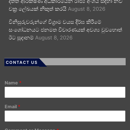
දත්ත ආරක්ෂණ අධිකාරියෙන් රාජ්‍ය අංශය සඳහා නව
චක්‍ර ලේඛයක් නිකුත් කරයි
August 8, 2026
විනිසුරුවරුන්ගේ විශ්‍රාම වයස දීර්ඝ කිරීමේ
සංශෝධනයට ජනමත විචාරණයක් අවශ්‍ය වුවහොත්
ඊට සූදානම්
August 8, 2026
CONTACT US
Name
*
Email
*