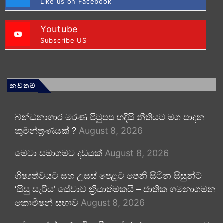
Like us on Facebook
Youtube
Subscribe US
නවතම
බන්ධනාගාර මරණ පිටුපස හදිසි නීතියට මග පාදන
කුමන්ත්‍රණයක් ?
August 8, 2026
මෙටා සමාගමට දඩයක්
August 8, 2026
ශිෂ්‍යත්වයට සහ උසස් පෙළට පෙනී සිටින සිසුන්ට
‘සිසු සැරිය’ සේවාව ක්‍රියාත්මකයි – ජාතික ගමනාගමන
කොමිෂන් සභාව
August 8, 2026