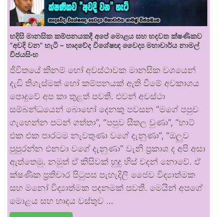
හදිසි මානසික කම්පනයකදී අපේ මොළය සහ හදවත ක්ෂණිකව
“අවදි වන” හැටි – හෘදවේද විශේෂඥ වෛද්‍ය මහාචාර්ය නාමල්
විජයසිංහ
ජීවිතයේ කිනම් හෝ අවස්ථාවක මානසික වශයෙන්
දැඩි තිගැස්මක් හෝ කම්පනයක් ඇති වීමේ අවකාශය
පොදුවේ අප කා තුළත් පවතී. එවන් අවස්ථා
සම්බන්ධයෙන් බොහෝ දෙනකු පවසන “මගේ පපුව
ගැහෙන්න පටන් ගත්තා”, “පපුව සීතල වුණා”, “හාට්
එක එක පාරටම නැවතුණා වගේ දැනුණා”, “ඔලුව
පුපුරන්න එනවා වගේ දැනුණා” වැනි ප්‍රකාශ ද අපි අසා
ඇත්තෙමු. නමුත් ඒ කිසිවක් හුදු හිස් වදන් නොවේ. ඒ
ක්ෂණික ප්‍රතිචාර පිටුපස පැහැදිලි ජෛව විද්‍යාත්මක
සහ මනෝ විද්‍යාත්මක පදනමක් පවතී. මෙයින් අපගේ
මොළය සහ හෘදය වස්තුව …