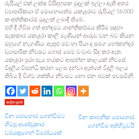
රුපියල් එක් ලක්ෂ විසිදහසක මුදලක් ඉල්ලා ඇති අතර
ව්‍යාපාරිකයා ඒ මොහොතේම යකැදුරාට රුපියල් 58,000
ක අත්තිකාරම් මුදලක් ලබාදී තිබේ..
එහි දී ගිවිස ගත් අන්දමට ශාන්තිකර්මය කිරීම සඳහා
සැකකාර යකැදුරා කාලි මෑණියන් ආරූඩ වන බව කියන
ඔහුගේ නැගණිය ,ඇතුළු මව හා පියා ද සමග හෝකන්දර
ව්‍යාපාරික නිවසට ගොස් මෙම වංචාව සිදු කර ඇත.
යකැදුරා පුරා පැය හයකට ආසන්න කාලයක් නිවසේ
විදුලිය විසන්ධි කරන ලෙස දන්වා ඇත්තේ විදුලි බලය
තිබිය දී විශ්ව ශක්තිය නිවසට නො එන බවක් පවසමිනි.
කාලීන පුවත්
චීන පොහොර ගෙන්වීමට
චීන කාබනික පොහොර
හිටපු ආණ්ඩුකාර
ගෙන්වීම අත්හිටුවයි
වරයකුගෙන් විරෝධයක්