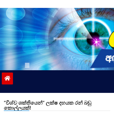
Skip
to
content
vinivida.lk
“විශ්ව ශක්තියෙන්” ලක්ෂ දහයක රන් බඩු
කොල්ලයක්!