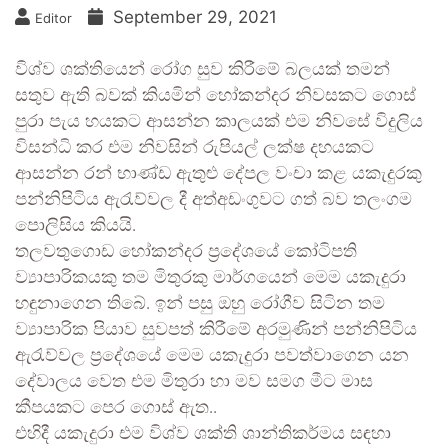
September 29, 2021
Editor
විශ්ව ශක්තියෙන් රෝග සුව කිරීමේ බලයක් තමන්
සතුව ඇති බවක් කියමින් හෝකන්දර නිවසකට ගොස්
පුරා පැය හයකට ආසන්න කාලයක් එම නිවසේ විදුලිය
විසන්ධි කර එම නිවසින් රුපියල් ලක්ෂ දහයකට
ආසන්න රන් භාණ්ඩ ඇතුළු දේපල වංචා කළ යකැදුරකු
පන්නිපිටිය ඇරැව්වල දී අත්අඩංගුවට ගත් බව තලංගම
පොලිසිය කියයි.
තලවතුගොඩ හෝකන්දර ප්‍රදේශයේ කෝටිපති
ව්‍යාපාරිකයකු තම මිතුරකු මාර්ගයෙන් මෙම යකැදුරා
හඳුනාගෙන තිබේ. ඉන් පසු ඔහු රෝගීව සිටින තම
ව්‍යාපාරික පියාව සුවපත් කිරීමේ අරමුණින් පන්නිපිටිය
ඇරැව්වල ප්‍රදේශයේ මෙම යකැදුරා පවත්වාගෙන යන
දේවාලය වෙත එම මිතුරා හා මව සමග මීට මාස
කීපයකට පෙර ගොස් ඇත..
එහිදී යකැදුරා එම විශ්ව ශක්ති ශාන්තිකර්මය සඳහා